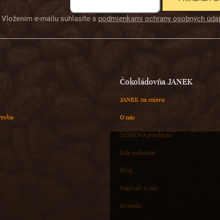
Vložením e-mailu súhlasíte s
podmienkami ochrany osobných úda
Čokoládovňa JANEK
JANEK na mieru
ýroba
O nás
JANKOVA predajňa
Kde ochutnať
Blog
Napísali o nás
Kontakt