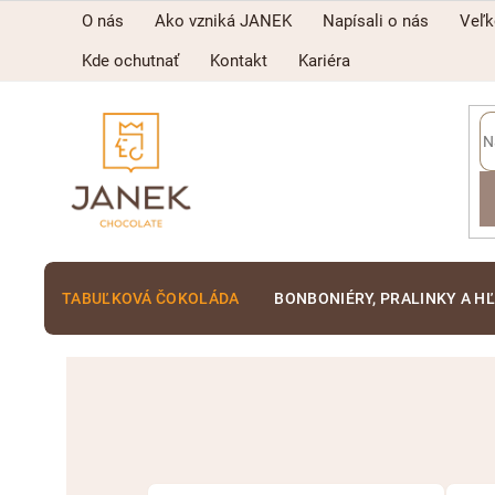
Prejsť
O nás
Ako vzniká JANEK
Napísali o nás
Veľ
na
obsah
Kde ochutnať
Kontakt
Kariéra
TABUĽKOVÁ ČOKOLÁDA
BONBONIÉRY, PRALINKY A H