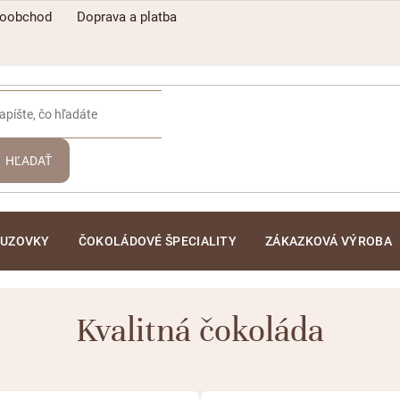
koobchod
Doprava a platba
HĽADAŤ
ĽUZOVKY
ČOKOLÁDOVÉ ŠPECIALITY
ZÁKAZKOVÁ VÝROBA
Kvalitná čokoláda