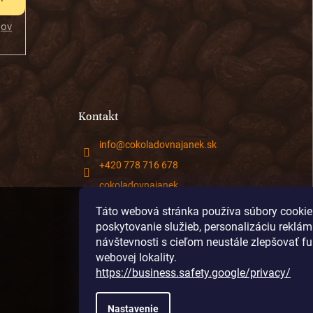
jov
Kontakt
info
@
cokoladovnajanek.sk
+420 778 716 678
cokoladovnajanek
cokoladovnajanek
Táto webová stránka používa súbory cookie
poskytovanie služieb, personalizáciu reklám
@janek_chocolate
návštevnosti s cieľom neustále zlepšovať f
webovej lokality.
https://business.safety.google/privacy/
Nastavenie