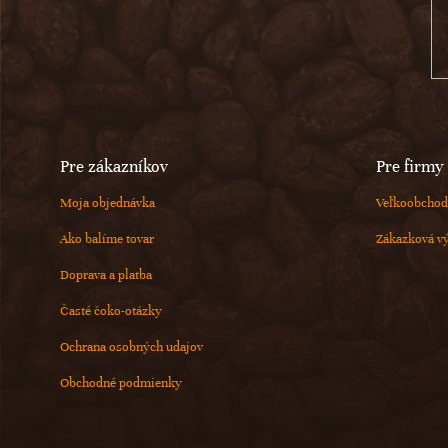
t
i
e
Pre zákazníkov
Pre firmy
Moja objednávka
Veľkoobchod
Ako balíme tovar
Zákazková v
Doprava a platba
Časté čoko-otázky
Ochrana osobných udajov
Obchodné podmienky