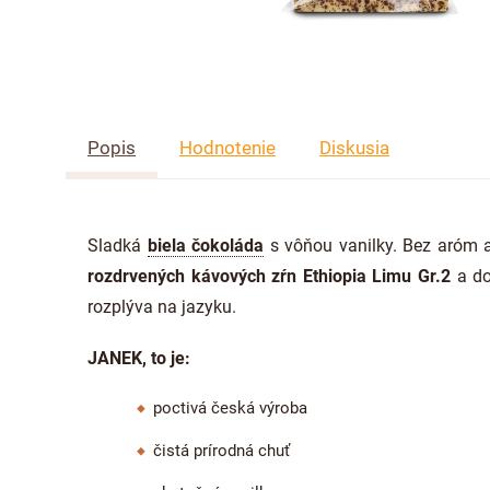
Popis
Hodnotenie
Diskusia
Sladká
biela čokoláda
s vôňou vanilky. Bez aróm a
rozdrvených kávových zŕn Ethiopia Limu Gr.2
a d
rozplýva na jazyku.
JANEK, to je:
poctivá česká výroba
čistá prírodná chuť