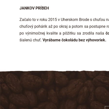
JANKOV PRÍBEH
Začalo to v roku 2015 v Uherskom Brode s chuťou n
chuťový pohárik až po okraj a potom sa postupne ro
po výnimočnej kvalite a pôžitku sa zrodila naša
čo
šialenú chuť.
Vyrábame čokoládu bez výhovoriek.
Z
á
p
ä