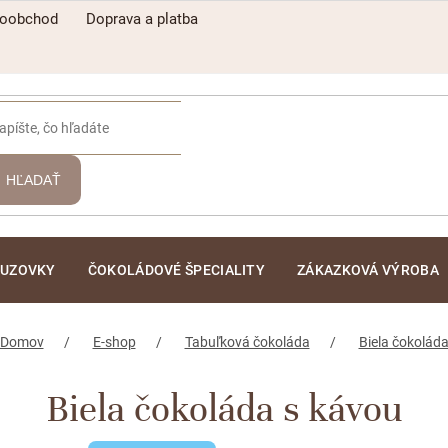
koobchod
Doprava a platba
HĽADAŤ
ĽUZOVKY
ČOKOLÁDOVÉ ŠPECIALITY
ZÁKAZKOVÁ VÝROBA
Domov
E-shop
Tabuľková čokoláda
Biela čokolád
Biela čokoláda s kávou