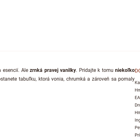
 esencií. Ale
zrnká pravej vanilky
. Pridajte k tomu
niekoľko
D
ostanete tabuľku, ktorá vonia, chrumká a zároveň sa pomaly
Ka
Hm
E
Dr
Hm
In
Pe
Pr