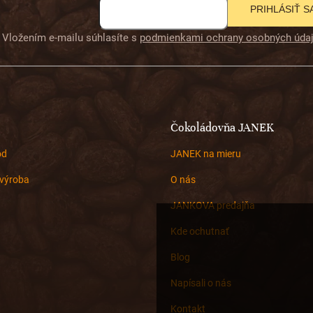
PRIHLÁSIŤ S
Vložením e-mailu súhlasíte s
podmienkami ochrany osobných úda
Čokoládovňa JANEK
od
JANEK na mieru
výroba
O nás
JANKOVA predajňa
Kde ochutnať
Blog
Napísali o nás
Kontakt