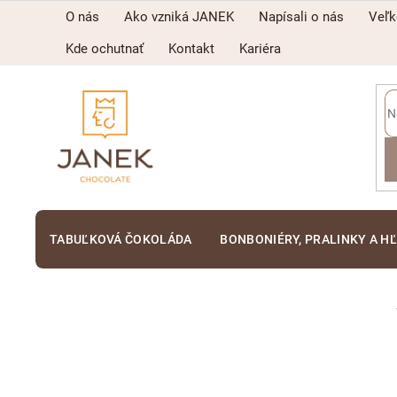
Prejsť
O nás
Ako vzniká JANEK
Napísali o nás
Veľ
na
obsah
Kde ochutnať
Kontakt
Kariéra
TABUĽKOVÁ ČOKOLÁDA
BONBONIÉRY, PRALINKY A H