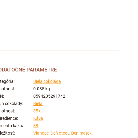
ODATOČNÉ PARAMETRE
tegória
:
Biela čokoláda
otnosť
:
0.085 kg
AN
:
8594205291742
uh čokolády
:
Biela
otnosť
:
85 g
gredience
:
Káva
rcento kakaa
:
38
íležitosť
:
Vianoce
,
Deň otcov
,
Den matek