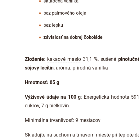
skutočná vanilka
bez palmového oleja
bez lepku
závislosť na dobrej
čokoláde
Zloženie
:
kakaové maslo
31,1 %, sušené
plnotučn
sójový lecitín
, aróma: prírodná vanilka
Hmotnosť: 85 g
Výživové údaje na 100 g
: Energetická hodnota 591
cukrov, 7 g bielkovín.
Minimálna trvanlivosť: 9 mesiacov
Skladujte na suchom a tmavom mieste pri teplote d