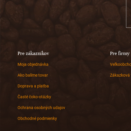
t
i
e
Pre zákazníkov
Pre firmy
Moja objednávka
Veľkoobch
Ako balíme tovar
Zákazková 
Doprava a platba
Časté čoko-otázky
Ochrana osobných udajov
Obchodné podmienky