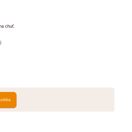
na chuť.
)
košíka