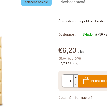
Priemerné
Neohodnotené
chladené balenie
hodnotenie
produktu
je
Čiernobiela na pohľad. Pestrá 
0,0
z
5
Skladom
(>50 ks
hviezdičiek.
€6,20
/ ks
€5,04 bez DPH
Jednotková
€7,29 / 100 g
cena:
Pridať do 
Detailné informácie