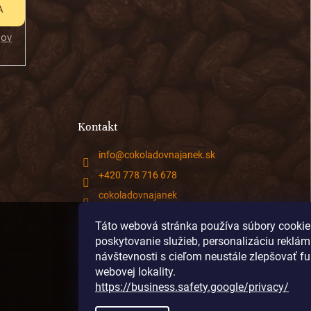
A
jov
Kontakt
info
@
cokoladovnajanek.sk
+420 778 716 678
cokoladovnajanek
cokoladovnajanek
Táto webová stránka používa súbory cookie
@janek_chocolate
poskytovanie služieb, personalizáciu reklám
návštevnosti s cieľom neustále zlepšovať f
webovej lokality.
https://business.safety.google/privacy/