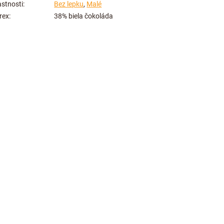
astnosti
:
Bez lepku
,
Malé
rex
:
38% biela čokoláda