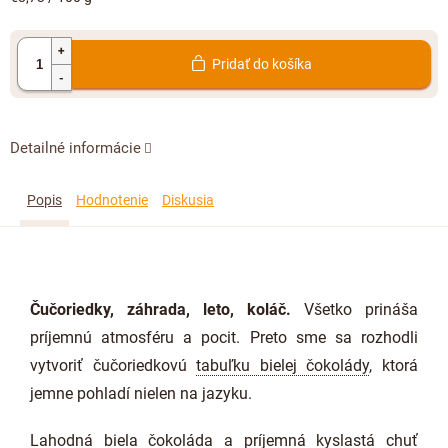
cena:
Pridať do košíka
Detailné informácie
Popis
Hodnotenie
Diskusia
Čučoriedky, záhrada, leto, koláč.
Všetko prináša
príjemnú atmosféru a pocit. Preto sme sa rozhodli
vytvoriť čučoriedkovú
tabuľku bielej čokolády
, ktorá
jemne pohladí nielen na jazyku.
Lahodná biela
čokoláda
a príjemná kyslastá chuť