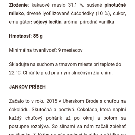
Zloženie
:
kakaové maslo
31,1 %, sušené
plnotučné
mlieko
, drvené lyofilizované čučoriedky (10 %)
,
cukor
,
emulgátor
: sójový lecitín
, aróma: prírodná vanilka
Hmotnosť: 85 g
Minimálna trvanlivosť: 9 mesiacov
Skladujte na suchom a tmavom mieste pri teplote do
22 °C. Chráňte pred priamym slnečným žiarením.
JANKOV PRÍBEH
Začalo to v roku 2015 v Uherskom Brode s chuťou na
čokoládu. Skutočná a poctivá. Čokoláda, ktorá naplní
každý chuťový pohárik až po okraj a potom sa
postupne rozplýva. So slinami sa nám začali zbiehať
myšlienky. Z túžby po výnimočnej kvalite a pôžitku sa