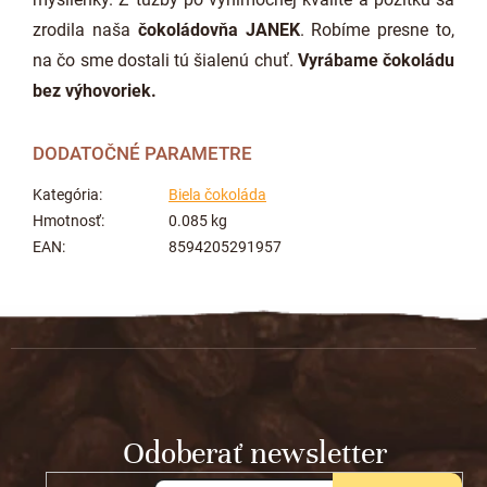
zrodila naša
čokoládovňa JANEK
. Robíme presne to,
na čo sme dostali tú šialenú chuť.
Vyrábame čokoládu
bez výhovoriek.
DODATOČNÉ PARAMETRE
Kategória
:
Biela čokoláda
Hmotnosť
:
0.085 kg
EAN
:
8594205291957
Z
á
p
ä
t
Odoberať newsletter
i
e