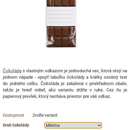
Proteínová čokoláda
Valentínske čokolády
Kakaová hmota
Čokoládové náradie
Vianočné čokolády
Čokoládové nápoje
Obalené v čokoláde
Späť do školy
Kakaové nibsy
Raňajkové kaše
Darčekové poukážky
Kokosový cukor
Káva - Coffeespot
JANEK Merchandise
Kakaové šupky
Orechy a ovocie
Exkluzívne (limitované) spolupráce
Čokoláda na ďalšie spracovanie
Doplnkový predaj
Čokoláda
s vlastným odkazom je jednoduchá vec, ktorá stojí na
jednom nápade - spojiť tabuľku čokolády a krátky osobný text
do jedného celku. Čokoláda je zabalená v priehľadnom obale,
takže je hneď vidieť, akú variantu držíte v ruke. Cez ňu je
papierový prevlek, ktorý necháva priestor pre váš odkaz.
Zvoľte variant
Druh čokolády