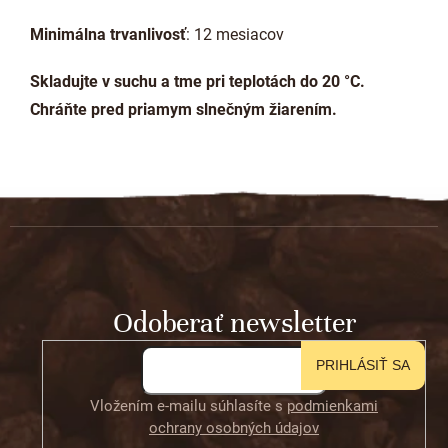
Minimálna trvanlivosť
: 12 mesiacov
Skladujte v suchu a tme pri teplotách do 20 °C.
Chráňte pred priamym slnečným žiarením.
Z
á
p
ä
t
Odoberať newsletter
i
e
PRIHLÁSIŤ SA
Vložením e-mailu súhlasíte s
podmienkami
ochrany osobných údajov