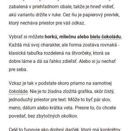
zabalená v priehľadnom obale, takže je hneď vidieť,
akú variantu držíte v ruke. Cez ňu je papierový prevlek,
ktorý necháva priestor pre váš odkaz.
Vybrať si môžete
horkú, mliečnu alebo
bielu čokoládu
.
Každá má svoj charakter, ale forma zostáva rovnaká -
klasická tabuľka rozdelená na štvorčeky, ktorá sa
dobre láme a dá sa ľahko zdieľať. Alebo si ju nechať
pre seba.
Vzkaz je tak v podstate skoro priamo na samotnej
čokoláde
. Nie je to žiadna zložitá grafika, skôr čistý,
jednoduchý priestor pre text. Môže to byť pár slov,
meno, dátum alebo krátka veta. Presne to, čo chcete
povedať, bez zbytočných okolkov.
Celé to funguje ako drobný darček, ktorý má konkrétny