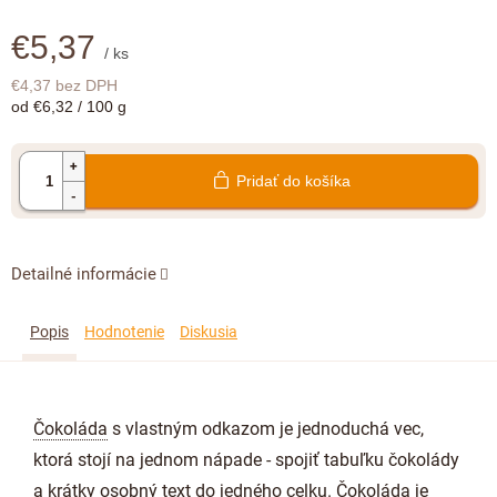
€5,37
/ ks
€4,37 bez DPH
Jednotková
od €6,32 / 100 g
cena:
Pridať do košíka
Detailné informácie
Popis
Hodnotenie
Diskusia
Čokoláda
s vlastným odkazom je jednoduchá vec,
ktorá stojí na jednom nápade - spojiť tabuľku čokolády
a krátky osobný text do jedného celku. Čokoláda je