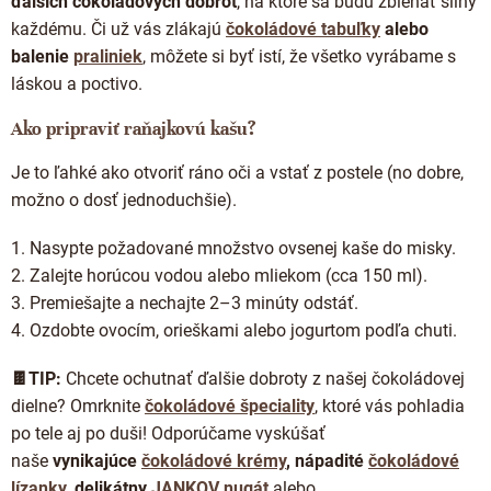
ďalších čokoládových dobrôt
, na ktoré sa budú zbiehať sliny
každému.
Či už vás zlákajú
čokoládové tabuľky
alebo
balenie
praliniek
, môžete si byť istí, že všetko vyrábame s
láskou a poctivo.
Ako pripraviť raňajkovú kašu?
Je to ľahké ako otvoriť ráno oči a vstať z postele (no dobre,
možno o dosť jednoduchšie).
1. Nasypte požadované množstvo ovsenej kaše do misky.
2. Zalejte horúcou vodou alebo mliekom (cca 150 ml).
3. Premiešajte a nechajte 2–3 minúty odstáť.
4. Ozdobte ovocím, orieškami alebo jogurtom podľa chuti.
🍫TIP:
Chcete ochutnať ďalšie dobroty z našej čokoládovej
dielne? Omrknite
čokoládové špeciality
, ktoré vás pohladia
po tele aj po duši! Odporúčame vyskúšať
naše
vynikajúce
čokoládové krémy
, nápadité
čokoládové
lízanky
, delikátny
JANKOV nugát
alebo