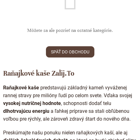
Proteínová čokoláda
Valentínske čokolády
Kakaová hmota
Čokoládové náradie
Vianočné čokolády
Čokoládové nápoje
Obalené v čokoláde
Môžete sa ale pozrieť na ostatné kategórie.
Späť do školy
Kakaové nibsy
Raňajkové kaše
Darčekové poukážky
Kokosový cukor
Káva - Coffeespot
SPÄŤ DO OBCHODU
JANEK Merchandise
Kakaové šupky
Orechy a ovocie
Exkluzívne (limitované) spolupráce
Čokoláda na ďalšie spracovanie
Doplnkový predaj
Raňajkové kaše Zalij.To
Raňajkové kaše
predstavujú základný kameň vyváženej
rannej stravy pre milióny ľudí po celom svete. Vďaka svojej
vysokej nutričnej hodnote
, schopnosti dodať telu
dlhotrvajúcu energiu
a ľahkej príprave sa stali obľúbenou
voľbou pre rýchly, ale zároveň zdravý štart do nového dňa.
Preskúmajte našu ponuku nielen raňajkových kaší, ale aj