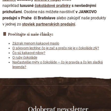
napríklad
luxusné
čokoládové pralinky
s nevšednými
príchuťami
.
Osobne nás môžete navštíviť
v JANKOVO
predajni v Prahe či Bratislave
alebo zakúpiť naše produkty
v jednej zo
stoviek partnerských predajní
.
🍫 Prečítajte si naše články:
Zázrak menom kakaové maslo
O sójovom lecitíne: čo je zač a prečo nie je v čokoláde zlý?
Čo sú kakaové nibsy?
O ruby čokoláde
Najčastejšie mýty o čokoláde — čo je pravda a čo len sladká
legenda?
Z
á
p
ä
t
Odoberať newsletter
i