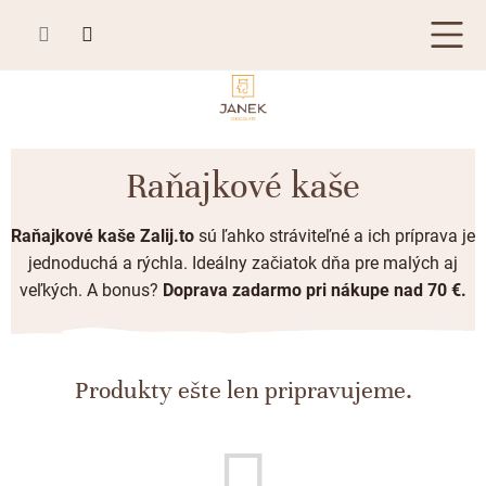
Prejsť
na
obsah
TABUĽKOVÁ ČOKOLÁDA
Raňajkové kaše
Plnená čokoláda
BONBONIÉRY, PRALINKY A HĽUZOVKY
Raňajkové kaše Zalij.to
sú ľahko stráviteľné a ich príprava je
Mliečna čokoláda
Bonboniéry
ČOKOLÁDOVÉ ŠPECIALITY
jednoduchá a rýchla. Ideálny začiatok dňa pre malých aj
Horká čokoláda
Kusové pralinky a hľuzovky
veľkých. A bonus?
Doprava zadarmo pri nákupe nad 70 €.
Čokoládové lízanky
ZÁKAZKOVÁ VÝROBA
Biela čokoláda
Čokoládové srdiečka
PRÍLEŽITOSTI
Bean to bar čokoláda
Čokoládové figúrky
Produkty ešte len pripravujeme.
Letné darčeky
KAKAOVÉ VÝROBKY
Čokoláda Passion
Čokoládové krémy
Svadobné čokolády
Lámaná čokoláda
Kakaové bôby
Prihlásenie
Cibuľové chutney
Narodeniny
Kakaové maslo