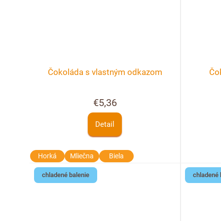
Čokoláda s vlastným odkazom
Čo
€5,36
Detail
Horká
Mliečna
Biela
chladené balenie
chladené 