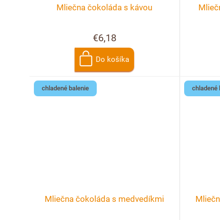
Mliečna čokoláda s kávou
Mlieč
€6,18
Do košíka
chladené balenie
chladené 
Mliečna čokoláda s medvedíkmi
Mlieč