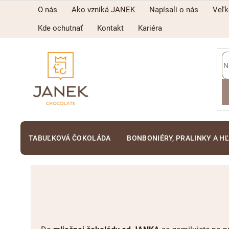
Prejsť
O nás
Ako vzniká JANEK
Napísali o nás
Veľ
na
obsah
Kde ochutnať
Kontakt
Kariéra
TABUĽKOVÁ ČOKOLÁDA
BONBONIÉRY, PRALINKY A H