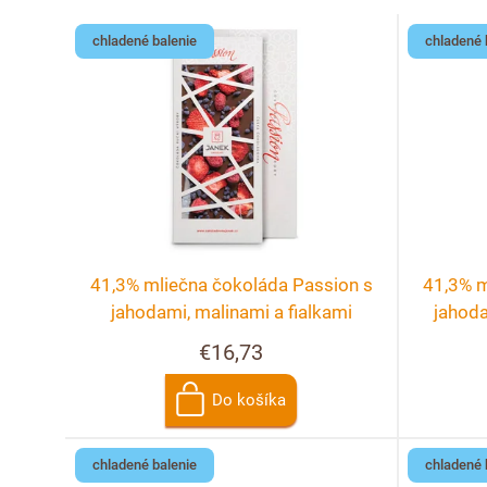
e
V
chladené balenie
chladené 
n
ý
i
p
e
i
p
s
r
p
41,3% mliečna čokoláda Passion s
41,3% m
o
r
jahodami, malinami a fialkami
jahoda
€16,73
d
o
u
Do košíka
d
k
u
chladené balenie
chladené 