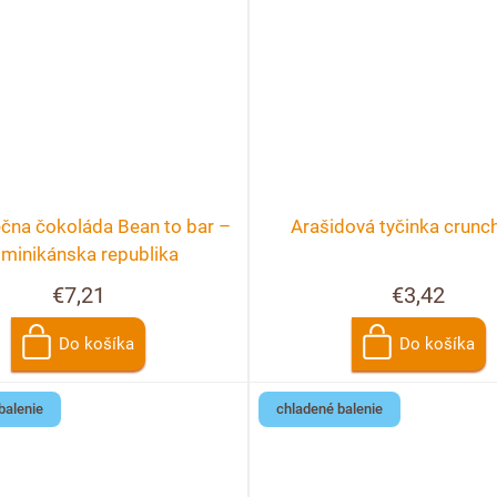
čna čokoláda Bean to bar –
Arašidová tyčinka crunc
minikánska republika
€7,21
€3,42
Do košíka
Do košíka
balenie
chladené balenie