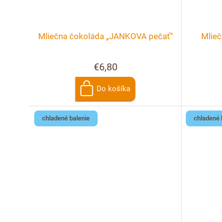
Mliečna čokoláda „JANKOVA pečať“
Mlieč
€6,80
Do košíka
chladené balenie
chladené 