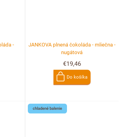
láda -
JANKOVA plnená čokoláda - mliečna -
nugátová
€19,46
Do košíka
chladené balenie