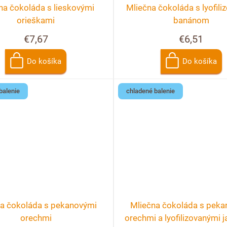
na čokoláda s lieskovými
Mliečna čokoláda s lyofil
orieškami
banánom
€7,67
€6,51
Do košíka
Do košíka
balenie
chladené balenie
na čokoláda s pekanovými
Mliečna čokoláda s peka
orechmi
orechmi a lyofilizovanými 