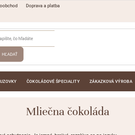
koobchod
Doprava a platba
HĽADAŤ
ĽUZOVKY
ČOKOLÁDOVÉ ŠPECIALITY
ZÁKAZKOVÁ VÝROBA
Mliečna čokoláda