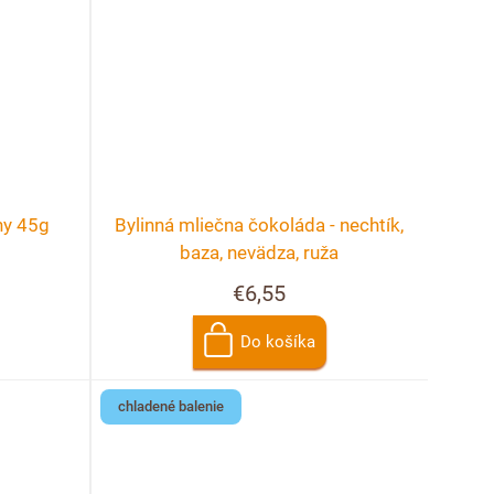
hy 45g
Bylinná mliečna čokoláda - nechtík,
baza, nevädza, ruža
€6,55
Do košíka
chladené balenie