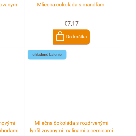
izovaným
Mliečna čokoláda s mandľami
€7,17
Do košíka
chladené balenie
novými
Mliečna čokoláda s rozdrvenými
jahodami
lyofilizovanými malinami a černicami