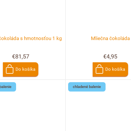
čokoláda s hmotnosťou 1 kg
Mliečna čokoláda
€81,57
€4,95
Do košíka
Do košíka
balenie
chladené balenie