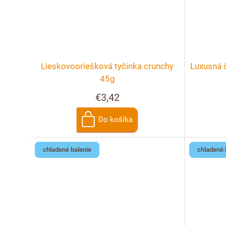
Lieskovooriešková tyčinka crunchy
Luxusná 
45g
€3,42
Do košíka
chladené balenie
chladené 