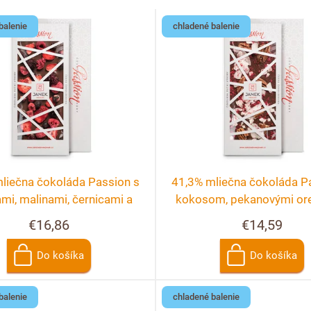
balenie
chladené balenie
liečna čokoláda Passion s
41,3% mliečna čokoláda P
mi, malinami, černicami a
kokosom, pekanovými or
ríbezľami
malinami
€16,86
€14,59
Do košíka
Do košíka
balenie
chladené balenie