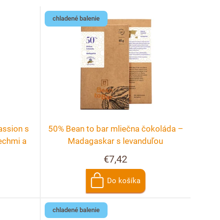
chladené balenie
assion s
50% Bean to bar mliečna čokoláda –
echmi a
Madagaskar s levanduľou
€7,42
Do košíka
chladené balenie