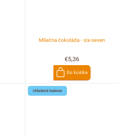
Mliečna čokoláda - six-seven
€5,36
Do košíka
chladené balenie