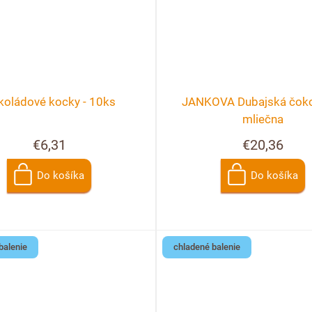
koládové kocky - 10ks
JANKOVA Dubajská čoko
mliečna
€6,31
€20,36
Do košíka
Do košíka
balenie
chladené balenie