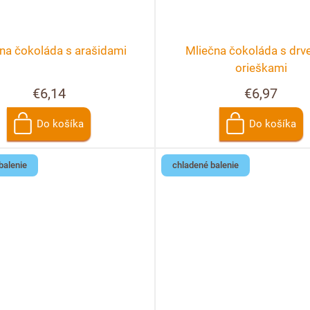
na čokoláda s arašidami
Mliečna čokoláda s drv
orieškami
€6,14
€6,97
Do košíka
Do košíka
balenie
chladené balenie