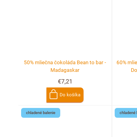
t
k
o
t
v
o
v
50% mliečna čokoláda Bean to bar -
60% mlie
Madagaskar
Do
€7,21
Do košíka
chladené balenie
chladené 