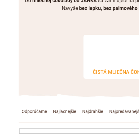
Do
mliečnej čokolády od JANKA
sa zamilujete na pr
Navyše
bez lepku, bez palmového 
ČISTÁ MLIEČNA ČO
R
Odporúčame
Najlacnejšie
Najdrahšie
Najpredávanejš
a
d