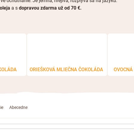
vé ochutnanie. Je jemná, hrejivá, rozplýva sa na jazyku.
oleja
a s
dopravou zdarma už od 70
€
.
KOLÁDA
ORIEŠKOVÁ MLIEČNA ČOKOLÁDA
OVOCNÁ 
ie
Abecedne