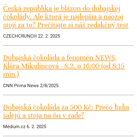
Proteínová čokoláda
Česká republika je blázon do dubajskej
Valentínske čokolády
Kakaová hmota
Čokoládové náradie
čokolády. Ale ktorá je najlepšia a naozaj
Vianočné čokolády
Čokoládové nápoje
stojí za to? Prečítajte si náš redakčný test
Obalené v čokoláde
Späť do školy
Kakaové nibsy
Raňajkové kaše
CZECHCRUNCH 22. 2. 2025
Darčekové poukážky
Kokosový cukor
Káva - Coffeespot
JANEK Merchandise
Kakaové šupky
Dubajská čokoláda a fenomén NEWS,
Orechy a ovocie
Exkluzívne (limitované) spolupráce
Klára Mikulincová - 8.2. o 16:00 (od 8:15
Čokoláda na ďalšie spracovanie
Doplnkový predaj
min.)
CNN Prima News 2/8/2025
Dubajská čokoláda za 500 Kč: Prečo ľudia
šalejú a stoja na ňu v rade?
Médium.cz 6. 2. 2025