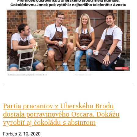
Partia pracantov z Uherského Brodu
dostala potravinového Oscara. Dokážu
vyrobiť aj čokoládu s absintom
Forbes 2. 10. 2020