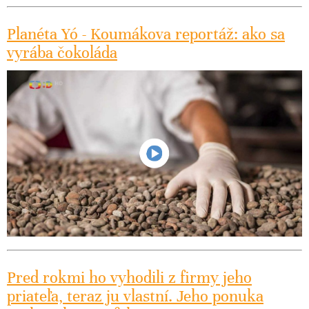
Planéta Yó - Koumákova reportáž: ako sa
vyrába čokoláda
Pred rokmi ho vyhodili z firmy jeho
priateľa, teraz ju vlastní. Jeho ponuka