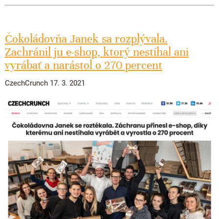
Čokoládovňa Janek sa rozplývala.
Zachránil ju e-shop, ktorý nestíhal ani
vyrábať a narástol o 270 percent
CzechCrunch 17. 3. 2021