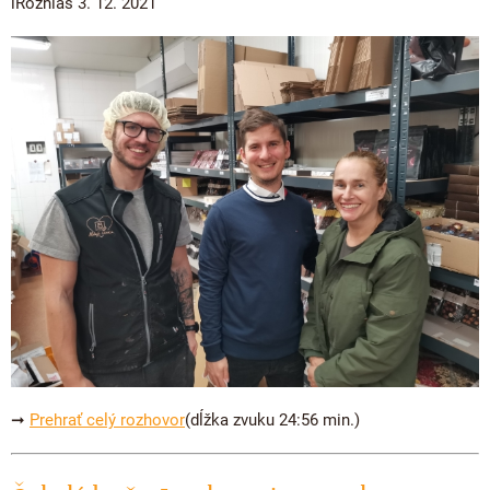
iRozhlas 3. 12. 2021
➞
Prehrať celý rozhovor
(dĺžka zvuku 24:56 min.)