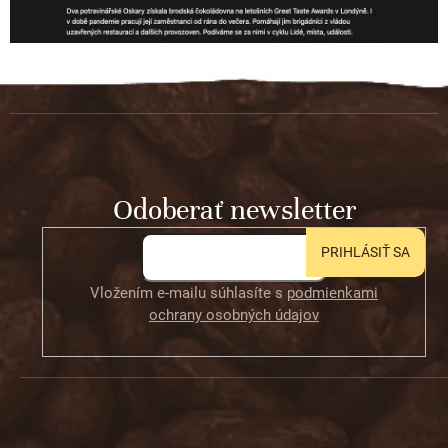
Z
á
p
ä
t
Odoberať newsletter
i
e
PRIHLÁSIŤ SA
Vložením e-mailu súhlasíte s
podmienkami
ochrany osobných údajov