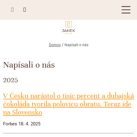
Prejsť
na
obsah
TABUĽKOVÁ ČOKOLÁDA
Domov
Napísali o nás
Plnená čokoláda
BONBONIÉRY, PRALINKY A HĽUZOVKY
Napísali o nás
Mliečna čokoláda
Bonboniéry
ČOKOLÁDOVÉ ŠPECIALITY
Horká čokoláda
2025
Kusové pralinky a hľuzovky
Čokoládové lízanky
ZÁKAZKOVÁ VÝROBA
Biela čokoláda
Čokoládové srdiečka
V Česku narástol o tisíc percent a dubajská
PRÍLEŽITOSTI
Bean to bar čokoláda
čokoláda tvorila polovicu obratu. Teraz ide
Čokoládové figúrky
Letné darčeky
na Slovensko
KAKAOVÉ VÝROBKY
Čokoláda Passion
Čokoládové krémy
Svadobné čokolády
Lámaná čokoláda
Forbes 18. 4. 2025
Kakaové bôby
Prihlásenie
Cibuľové chutney
Narodeniny
Kakaové maslo