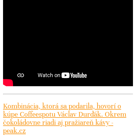
Kombinácia, ktorá sa podarila, hovorí o
kúpe Coffeespotu Václav Durďák. Okrem
čokoládovne riadi aj pražiareň kávy -
peak.cz