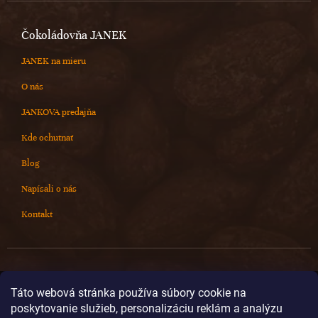
Čokoládovňa JANEK
JANEK na mieru
O nás
JANKOVA predajňa
Kde ochutnať
Blog
Napísali o nás
Kontakt
Kontakt
Táto webová stránka používa súbory cookie na
poskytovanie služieb, personalizáciu reklám a analýzu
info
@
cokoladovnajanek.sk