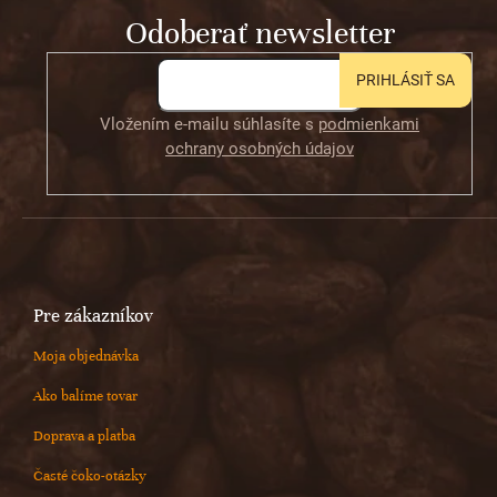
t
Odoberať newsletter
i
e
PRIHLÁSIŤ SA
Vložením e-mailu súhlasíte s
podmienkami
ochrany osobných údajov
Pre zákazníkov
Moja objednávka
Ako balíme tovar
Doprava a platba
Časté čoko-otázky