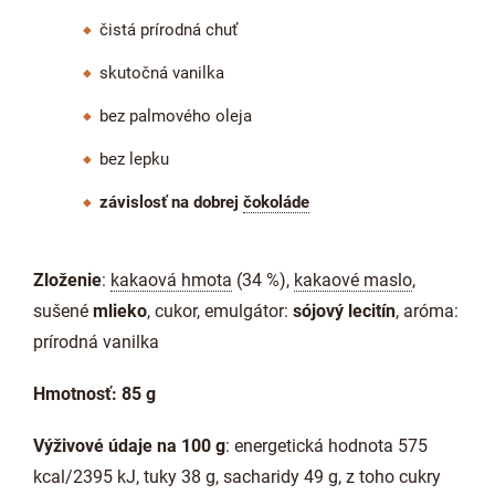
čistá prírodná chuť
skutočná vanilka
bez palmového oleja
bez lepku
závislosť na dobrej
čokoláde
Zloženie
:
kakaová hmota
(34 %),
kakaové maslo
,
sušené
mlieko
, cukor, emulgátor:
sójový lecitín
, aróma:
prírodná vanilka
Hmotnosť: 85 g
Výživové údaje na 100 g
: energetická hodnota 575
kcal/2395 kJ, tuky 38 g, sacharidy 49 g, z toho cukry