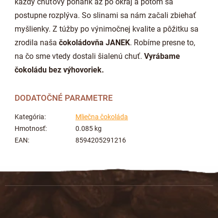
každý chuťový pohárik až po okraj a potom sa
postupne rozplýva. So slinami sa nám začali zbiehať
myšlienky. Z túžby po výnimočnej kvalite a pôžitku sa
zrodila naša
čokoládovňa JANEK
. Robíme presne to,
na čo sme vtedy dostali šialenú chuť.
Vyrábame
čokoládu bez výhovoriek.
DODATOČNÉ PARAMETRE
Kategória
:
Mliečna čokoláda
Hmotnosť
:
0.085 kg
EAN
:
8594205291216
Z
á
p
ä