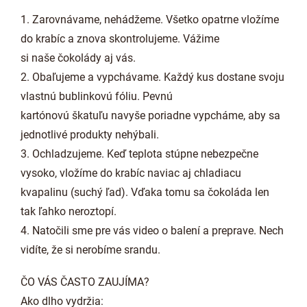
1. Zarovnávame, nehádžeme. Všetko opatrne vložíme
do krabíc a znova skontrolujeme. Vážime
si naše čokolády aj vás.
2. Obaľujeme a vypchávame. Každý kus dostane svoju
vlastnú bublinkovú fóliu. Pevnú
kartónovú škatuľu navyše poriadne vypcháme, aby sa
jednotlivé produkty nehýbali.
3. Ochladzujeme. Keď teplota stúpne nebezpečne
vysoko, vložíme do krabíc naviac aj chladiacu
kvapalinu (suchý ľad). Vďaka tomu sa čokoláda len
tak ľahko neroztopí.
4. Natočili sme pre vás video o balení a preprave. Nech
vidíte, že si nerobíme srandu.
ČO VÁS ČASTO ZAUJÍMA?
Ako dlho vydržia: