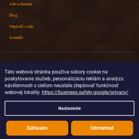
Kde ochutnať
Blog
Napísali o nás
Kontakt
Kontakt
Táto webová stránka používa súbory cookie na
poskytovanie služieb, personalizáciu reklám a analýzu
info
@
cokoladovnajanek.sk
návštevnosti s cieľom neustále zlepšovať funkčnosť
+420 778 716 678
webovej lokality.
https://business.safety.google/privacy/
cokoladovnajanek
cokoladovnajanek
Nastavenie
@janek_chocolate
Súhlasím
Odmietnuť
Vytvoril Shoptet
Copyright 2026
Čokoládovňa JANEK
. Všetky práva vyhradené.