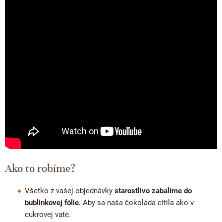
Proteínová čokoláda
Valentínske čokolády
Kakaová hmota
Čokoládové náradie
Vianočné čokolády
Čokoládové nápoje
Obalené v čokoláde
Späť do školy
Kakaové nibsy
Raňajkové kaše
Darčekové poukážky
Kokosový cukor
Káva - Coffeespot
JANEK Merchandise
Kakaové šupky
Orechy a ovocie
Exkluzívne (limitované) spolupráce
Čokoláda na ďalšie spracovanie
Doplnkový predaj
Ako to robíme?
Všetko z vašej objednávky
starostlivo zabalíme do
bublinkovej fólie.
Aby sa naša čokoláda cítila ako v
cukrovej vate.