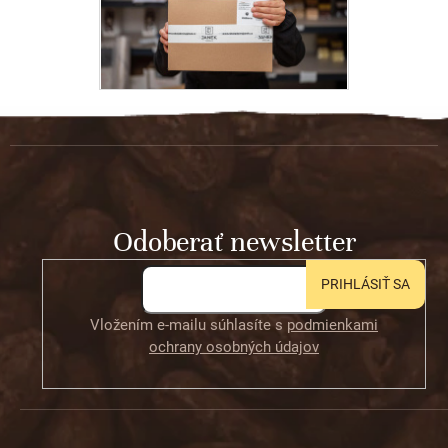
Z
á
p
ä
t
Odoberať newsletter
i
e
PRIHLÁSIŤ SA
Vložením e-mailu súhlasíte s
podmienkami
ochrany osobných údajov