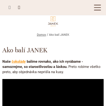
Prejsť
na
obsah
TABUĽKOVÁ ČOKOLÁDA
Domov
Ako balí JANEK
Plnená čokoláda
BONBONIÉRY, PRALINKY A HĽUZOVKY
Ako balí JANEK
Mliečna čokoláda
Bonboniéry
ČOKOLÁDOVÉ ŠPECIALITY
Horká čokoláda
Naše
čokolády
balíme rovnako, ako ich vyrábame -
Kusové pralinky a hľuzovky
Čokoládové lízanky
ZÁKAZKOVÁ VÝROBA
samozrejme, so starostlivosťou a láskou.
Preto robíme všetko
Biela čokoláda
preto, aby objednávka neprišla na kusy.
Čokoládové srdiečka
PRÍLEŽITOSTI
Bean to bar čokoláda
Čokoládové figúrky
Letné darčeky
KAKAOVÉ VÝROBKY
Čokoláda Passion
Čokoládové krémy
Svadobné čokolády
Lámaná čokoláda
Kakaové bôby
Prihlásenie
Cibuľové chutney
Narodeniny
Kakaové maslo