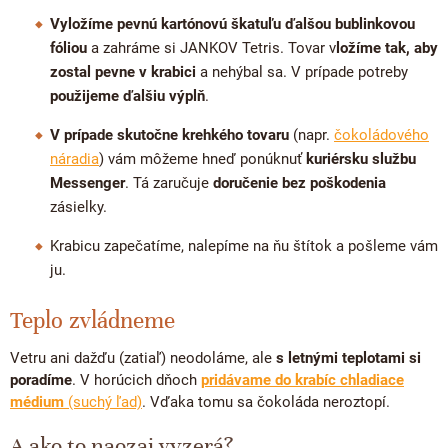
Vyložíme pevnú kartónovú škatuľu ďalšou bublinkovou
fóliou
a zahráme si JANKOV Tetris. Tovar v
ložíme tak, aby
zostal pevne v krabici
a nehýbal sa. V prípade potreby
použijeme ďalšiu výplň
.
V prípade skutočne krehkého tovaru
(napr.
čokoládového
náradia
) vám môžeme hneď ponúknuť
kuriérsku službu
Messenger
. Tá zaručuje
doručenie bez poškodenia
zásielky.
Krabicu zapečatíme, nalepíme na ňu štítok a pošleme vám
ju.
Teplo zvládneme
Vetru ani dažďu (zatiaľ) neodoláme, ale
s letnými teplotami si
poradíme
. V horúcich dňoch
pridávame do krabíc chladiace
médium
(suchý ľad)
. Vďaka tomu sa čokoláda neroztopí.
A ako to naozaj vyzerá?