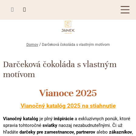
Prejsť
na
obsah
TABUĽKOVÁ ČOKOLÁDA
Domov
Darčeková čokoláda s vlastným motívom
Plnená čokoláda
BONBONIÉRY, PRALINKY A HĽUZOVKY
Darčeková čokoláda s vlastným
Mliečna čokoláda
Bonboniéry
ČOKOLÁDOVÉ ŠPECIALITY
motívom
Horká čokoláda
Kusové pralinky a hľuzovky
Čokoládové lízanky
ZÁKAZKOVÁ VÝROBA
Biela čokoláda
Vianoce 2025
Čokoládové srdiečka
PRÍLEŽITOSTI
Bean to bar čokoláda
Čokoládové figúrky
Vianočný katalóg 2025 na stiahnutie
Letné darčeky
KAKAOVÉ VÝROBKY
Čokoláda Passion
Čokoládové krémy
Vianočný katalóg
je plný
inšpirácie
a exkluzívnych ponúk, ktoré
Svadobné čokolády
Lámaná čokoláda
Kakaové bôby
Prihlásenie
spravia tohtoročné
sviatky
naozaj nezabudnuteľnými. Či už
Cibuľové chutney
hľadáte
darčeky pre zamestnancov, partnerov
alebo
zákazníkov
,
Narodeniny
Kakaové maslo