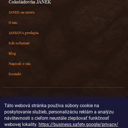
Čokoládovňa JANEK
JANEK na mieru
O nás
JANKOVA predajňa
Kde ochutnať
Blog
Napísali o nás
Kontakt
Kontakt
Táto webová stránka používa súbory cookie na
poskytovanie služieb, personalizáciu reklám a analýzu
info
@
cokoladovnajanek.sk
návštevnosti s cieľom neustále zlepšovať funkčnosť
+420 778 716 678
webovej lokality.
https://business.safety.google/privacy/