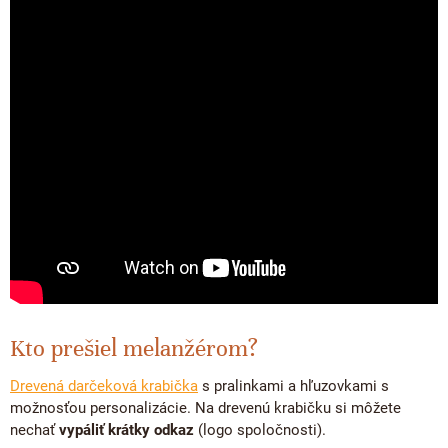
Kto prešiel melanžérom?
Drevená darčeková krabička
s pralinkami a hľuzovkami s
možnosťou personalizácie. Na drevenú krabičku si môžete
nechať
vypáliť krátky odkaz
(logo spoločnosti).