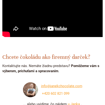
Chcete čokoládu ako firemný darček?
Kontaktujte nás. Nemáte žiadnu predstavu?
Pomôžeme vám s
výberom, príchuťami a spracovaním
.
info@janekchocolate.com
+420 602 821 099
... alebo uvidíme, čo nájdem
u Janka
.