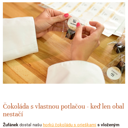
Čokoláda s vlastnou potlačou - keď len obal
nestačí
Žufánek
dostal našu
horkú čokoládu s orieškami
s vloženým