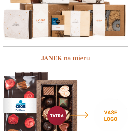
JANEK
na mieru