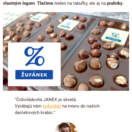
vlastným logom
.
Tlačíme
nielen na tabuľky, ale aj na
pralinky
.
"Čokoládovňa JANEK je skvelá.
Vyrábajú nám
čokoládu
na mieru do našich
darčekových krabíc
."