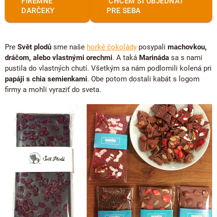
FIREMNÉ
CHCEM SI OBJEDNAŤ
DARČEKY
PRE SEBA
Pre
Svět plodů
sme naše
horké čokolády
posypali
machovkou,
dráčom, alebo vlastnými orechmi
. A taká
Marináda
sa s nami
pustila do vlastných chutí. Všetkým sa nám podlomili kolená pri
papáji s chia semienkami
. Obe potom dostali kabát s logom
firmy a mohli vyraziť do sveta.