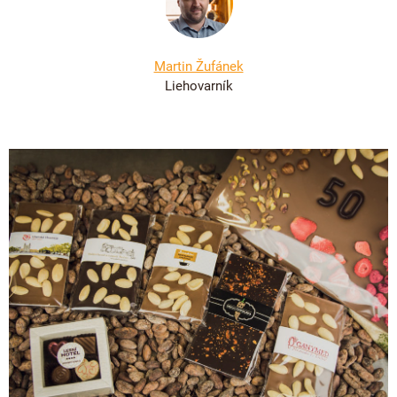
Martin Žufánek
Liehovarník