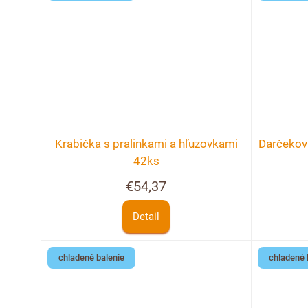
Krabička s pralinkami a hľuzovkami
Darčekov
42ks
€54,37
Detail
chladené balenie
chladené 