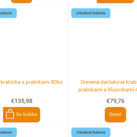
balenie
chladené balenie
krabička s pralinkami 80ks
Drevená darčeková krab
pralinkami a hľuzovkami 
možnosť personalizá
€135,98
€79,76
Do košíka
Detail
balenie
chladené balenie