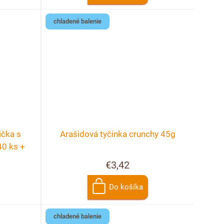
chladené balenie
ička s
Arašidová tyčinka crunchy 45g
40 ks +
cie
€3,42
Do košíka
chladené balenie