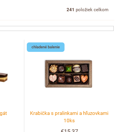
241
položiek celkom
chladené balenie
gát
Krabička s pralinkami a hľuzovkami
10ks
€15,37