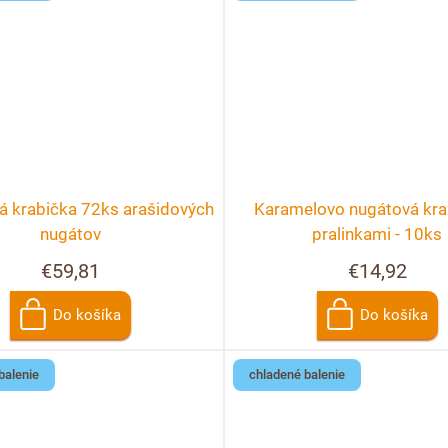
á krabička 72ks arašidových
Karamelovo nugátová kra
nugátov
pralinkami - 10ks
€59,81
€14,92
Do košíka
Do košíka
balenie
chladené balenie