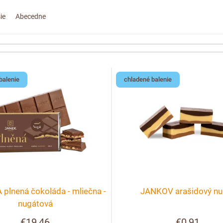
ie
Abecedne
balenie
chladené balenie
plnená čokoláda - mliečna -
JANKOV arašidový nu
nugátová
€19,46
€0,91