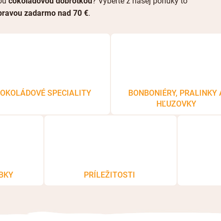
cou
čokoládovou dobrôtkou
? Vyberte z našej ponuky to
pravou zadarmo nad 70 €
.
OKOLÁDOVÉ SPECIALITY
BONBONIÉRY, PRALINKY 
HĽUZOVKY
BKY
PRÍLEŽITOSTI