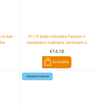
to bar -
31,1% biela čokoláda Passion s
ika
čerešňami, malinami, černicami a
ružou
€14,18
Do košíka
chladené balenie