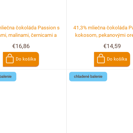
liečna čokoláda Passion s
41,3% mliečna čokoláda P
mi, malinami, černicami a
kokosom, pekanovými or
ríbezľami
malinami
€16,86
€14,59
Do košíka
Do košíka
balenie
chladené balenie