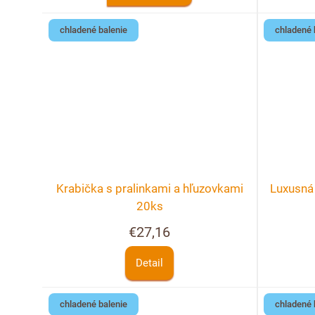
chladené balenie
chladené 
Krabička s pralinkami a hľuzovkami
Luxusná 
20ks
€27,16
Detail
chladené balenie
chladené 