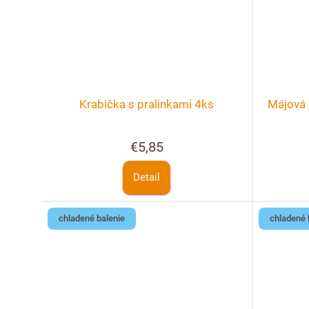
Krabička s pralinkami 4ks
Májová 
€5,85
Detail
chladené balenie
chladené 