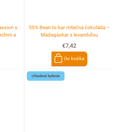
assion s
50% Bean to bar mliečna čokoláda –
echmi a
Madagaskar s levanduľou
€7,42
Do košíka
chladené balenie