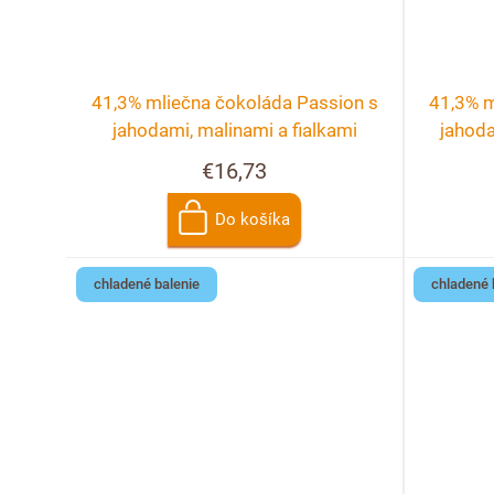
41,3% mliečna čokoláda Passion s
41,3% m
jahodami, malinami a fialkami
jahoda
€16,73
Do košíka
chladené balenie
chladené 