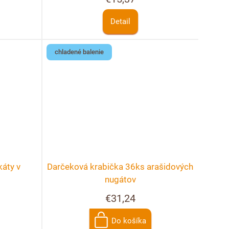
Detail
chladené balenie
áty v
Darčeková krabička 36ks arašidových
nugátov
€31,24
Do košíka