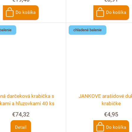
Do košíka
Do košíka
balenie
chladené balenie
ná darčeková krabička s
JANKOVE arašidové duk
nkami a hľuzovkami 40 ks
krabičke
€74,32
€4,95
Detail
Do košíka