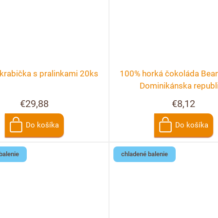
krabička s pralinkami 20ks
100% horká čokoláda Bean 
Dominikánska republ
€29,88
€8,12
Do košíka
Do košíka
balenie
chladené balenie