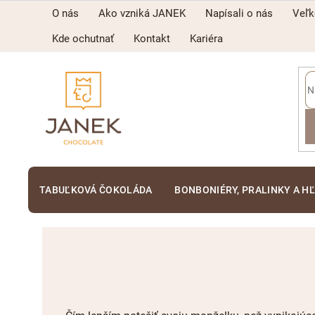
Prejsť
O nás
Ako vzniká JANEK
Napísali o nás
Veľ
na
obsah
Kde ochutnať
Kontakt
Kariéra
TABUĽKOVÁ ČOKOLÁDA
BONBONIÉRY, PRALINKY A H