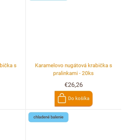
bička s
Karamelovo nugátová krabička s
pralinkami - 20ks
€26,26
Do košíka
chladené balenie