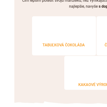
Čím lepším potešiť svoju manželku, než vynikajú
najlepšie, navyše
s do
TABUĽKOVÁ ČOKOLÁDA
Č
KAKAOVÉ VÝRO