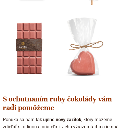
S ochutnaním ruby ​​čokolády vám
radi pomôžeme
Ponúka sa nám tak
úplne nový zážitok
, ktorý môžeme
zdieľať s rodinou a priateľmi. Jeho výrazná farba a jemná