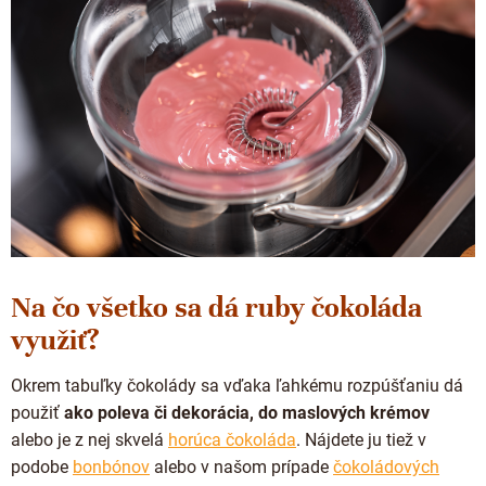
Na čo všetko sa dá ruby ​​čokoláda
využiť?
Okrem tabuľky čokolády sa vďaka ľahkému rozpúšťaniu dá
použiť
ako poleva či dekorácia, do maslových krémov
alebo je z nej skvelá
horúca čokoláda
. Nájdete ju tiež v
podobe
bonbónov
alebo v našom prípade
čokoládových