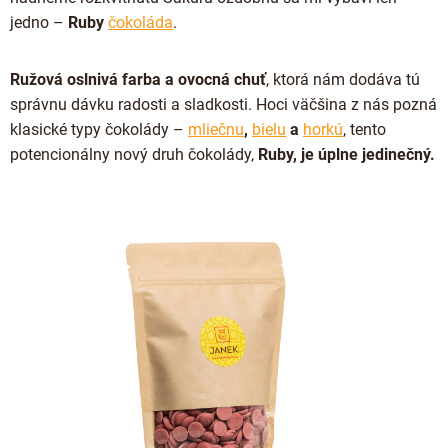
Proteínová čokoláda
jedno –
Ruby
čokoláda
.
Valentínske čokolády
Kakaová hmota
Čokoládové náradie
Vianočné čokolády
Čokoládové nápoje
Ružová oslnivá farba a ovocná chuť
, ktorá nám dodáva tú
Obalené v čokoláde
Späť do školy
správnu dávku radosti a sladkosti. Hoci väčšina z nás pozná
Kakaové nibsy
Raňajkové kaše
klasické typy čokolády –
mliečnu
,
bielu
a
horkú
, tento
Darčekové poukážky
Kokosový cukor
Káva - Coffeespot
potencionálny nový druh čokolády,
Ruby, je úplne jedinečný.
JANEK Merchandise
Kakaové šupky
Orechy a ovocie
Exkluzívne (limitované) spolupráce
Čokoláda na ďalšie spracovanie
Doplnkový predaj