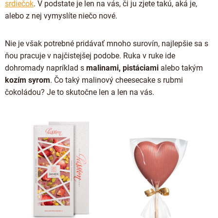
srdiečok
. V podstate je len na vás, či ju zjete takú, aká je,
alebo z nej vymyslíte niečo nové.
Nie je však potrebné pridávať mnoho surovín, najlepšie sa s
ňou pracuje v najčistejšej podobe. Ruka v ruke ide
dohromady napríklad s
malinami, pistáciami
alebo takým
kozím syrom
. Čo taký malinový cheesecake s rubmi
čokoládou? Je to skutočne len a len na vás.