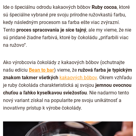
Ide o špeciálnu odrodu kakaových bôbov
Ruby cocoa
, ktoré
sú špeciálne vybrané pre svoju prírodne ružovkastú farbu,
kedy následným procesom sa farba ešte viac zvýrazní.
Tento
proces spracovania je síce tajný
, ale my vieme, že nie
sú pridané žiadne farbivá, ktoré by čokoládu „prifarbili viac
na ružovo“.
Ako výrobcovia čokolády z kakaových bôbov (ochutnajte
našu edíciu
Bean to bar
) vieme, že
ružová farba je typickým
znakom takmer všetkých
kakaových bôbov
. Okrem vzhľadu
je ruby ​​čokoláda charakteristická aj svojou
jemnou ovocnou
chuťou a ľahko kyselkavou sviežosťou
. Nie nadarmo tento
nový variant získal na popularite pre svoju unikátnosť a
inovatívny prístup k výrobe čokolády.