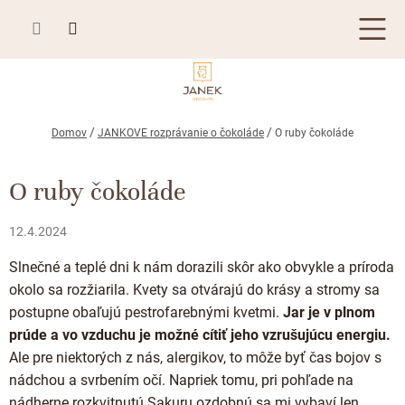
Prejsť
na
obsah
TABUĽKOVÁ ČOKOLÁDA
Domov
JANKOVE rozprávanie o čokoláde
O ruby čokoláde
Plnená čokoláda
BONBONIÉRY, PRALINKY A HĽUZOVKY
O ruby čokoláde
Mliečna čokoláda
Bonboniéry
ČOKOLÁDOVÉ ŠPECIALITY
Horká čokoláda
12.4.2024
Kusové pralinky a hľuzovky
Čokoládové lízanky
ZÁKAZKOVÁ VÝROBA
Biela čokoláda
Slnečné a teplé dni k nám dorazili skôr ako obvykle a príroda
Čokoládové srdiečka
PRÍLEŽITOSTI
okolo sa rozžiarila. Kvety sa otvárajú do krásy a stromy sa
Bean to bar čokoláda
Čokoládové figúrky
postupne obaľujú pestrofarebnými kvetmi.
Jar je v plnom
Letné darčeky
KAKAOVÉ VÝROBKY
Čokoláda Passion
prúde a vo vzduchu je možné cítiť jeho vzrušujúcu energiu.
Čokoládové krémy
Ale pre niektorých z nás, alergikov, to môže byť čas bojov s
Svadobné čokolády
Lámaná čokoláda
Kakaové bôby
Prihlásenie
Cibuľové chutney
nádchou a svrbením očí. Napriek tomu, pri pohľade na
Narodeniny
Kakaové maslo
nádherne rozkvitnutú Sakuru ozdobnú sa mi vybaví len