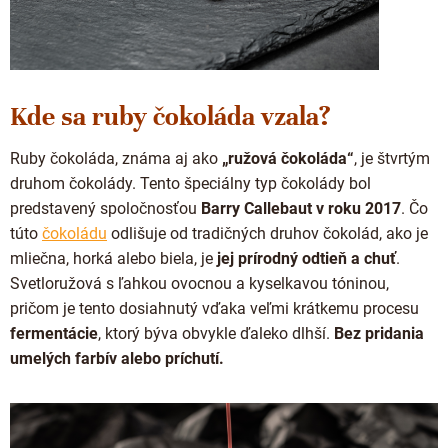
Kde sa ruby čokoláda vzala?
Ruby čokoláda, známa aj ako
„ružová čokoláda“
, je štvrtým
druhom čokolády. Tento špeciálny typ čokolády bol
predstavený spoločnosťou
Barry Callebaut v roku 2017
. Čo
túto
čokoládu
odlišuje od tradičných druhov čokolád, ako je
mliečna, horká alebo biela, je
jej prírodný odtieň a chuť
.
Svetloružová s ľahkou ovocnou a kyselkavou tóninou,
pričom je tento dosiahnutý vďaka veľmi krátkemu procesu
fermentácie
, ktorý býva obvykle ďaleko dlhší.
Bez pridania
umelých farbív alebo príchutí.