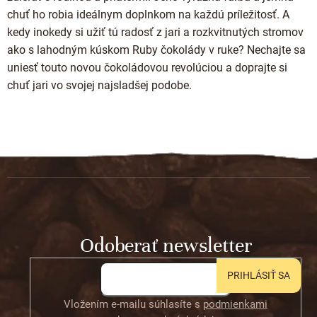
chuť ho robia ideálnym doplnkom na každú príležitosť. A
kedy inokedy si užiť tú radosť z jari a rozkvitnutých stromov
ako s lahodným kúskom Ruby čokolády v ruke? Nechajte sa
uniesť touto novou čokoládovou revolúciou a doprajte si
chuť jari vo svojej najsladšej podobe.
Z
á
p
ä
t
Odoberať newsletter
i
e
PRIHLÁSIŤ SA
Vložením e-mailu súhlasíte s
podmienkami