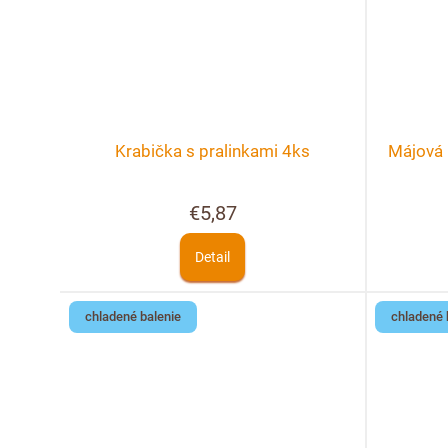
Krabička s pralinkami 4ks
Májová 
€5,87
Detail
chladené balenie
chladené 