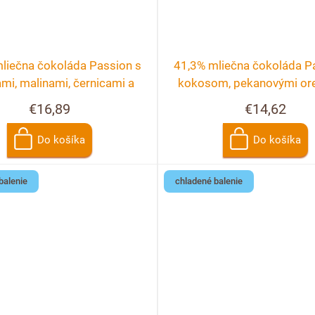
liečna čokoláda Passion s
41,3% mliečna čokoláda P
mi, malinami, černicami a
kokosom, pekanovými or
ríbezľami
malinami
€16,89
€14,62
Do košíka
Do košíka
balenie
chladené balenie