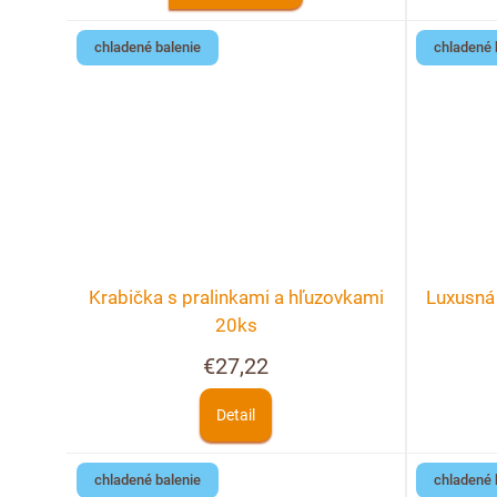
chladené balenie
chladené 
Krabička s pralinkami a hľuzovkami
Luxusná 
20ks
€27,22
Detail
chladené balenie
chladené 