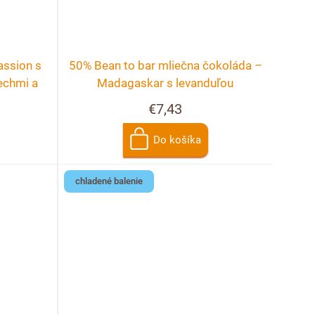
assion s
50% Bean to bar mliečna čokoláda –
echmi a
Madagaskar s levanduľou
€7,43
Do košíka
chladené balenie