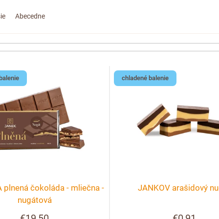
ie
Abecedne
balenie
chladené balenie
plnená čokoláda - mliečna -
JANKOV arašidový nu
nugátová
€19,50
€0,91