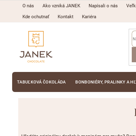
Prejsť
O nás
Ako vzniká JANEK
Napísali o nás
Veľ
na
obsah
Kde ochutnať
Kontakt
Kariéra
TABUĽKOVÁ ČOKOLÁDA
BONBONIÉRY, PRALINKY A H