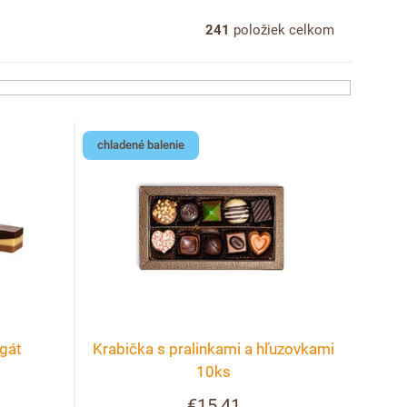
241
položiek celkom
chladené balenie
gát
Krabička s pralinkami a hľuzovkami
10ks
€15,41