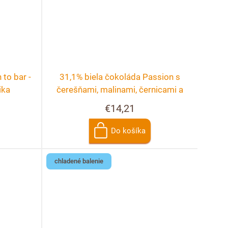
to bar -
31,1% biela čokoláda Passion s
ika
čerešňami, malinami, černicami a
ružou
€14,21
Do košíka
chladené balenie