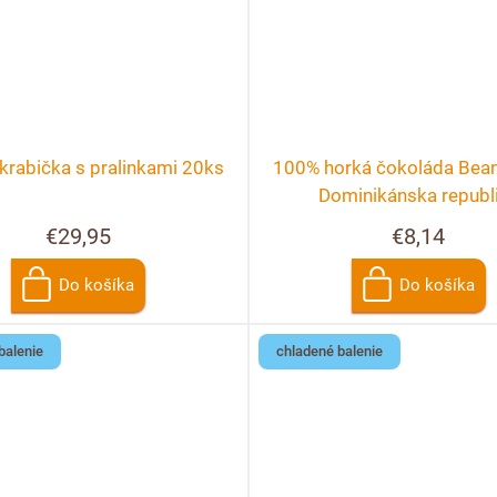
krabička s pralinkami 20ks
100% horká čokoláda Bean 
Dominikánska republ
€29,95
€8,14
Do košíka
Do košíka
balenie
chladené balenie