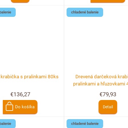
balenie
chladené balenie
krabička s pralinkami 80ks
Drevená darčeková krab
pralinkami a hľuzovkami 
možnosť personalizá
€136,27
€79,93
Do košíka
Detail
balenie
chladené balenie