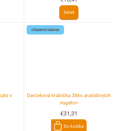
Detail
chladené balenie
áty v
Darčeková krabička 36ks arašidových
nugátov
€31,31
Do košíka