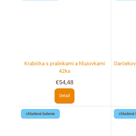
Krabička s pralinkami a hľuzovkami
Darčekov
42ks
€54,48
Detail
chladené balenie
chladené 