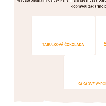
Hľadáte originálny darček k meninám pre muža? Daru
dopravou zadarmo p
TABUĽKOVÁ ČOKOLÁDA
Č
KAKAOVÉ VÝRO