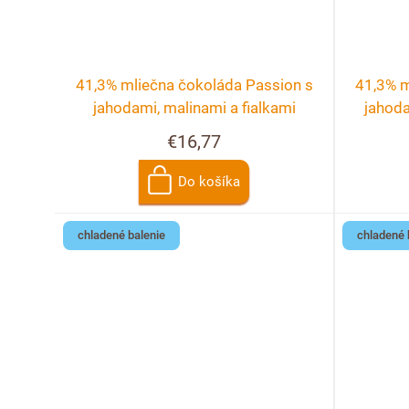
41,3% mliečna čokoláda Passion s
41,3% m
jahodami, malinami a fialkami
jahoda
€16,77
Do košíka
chladené balenie
chladené 