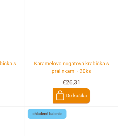
bička s
Karamelovo nugátová krabička s
pralinkami - 20ks
€26,31
Do košíka
chladené balenie