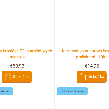
á krabička 72ks arašidových
Karamelovo nugátová kra
nugátov
pralinkami - 10ks
€59,93
€14,95
Do košíka
Do košíka
balenie
chladené balenie