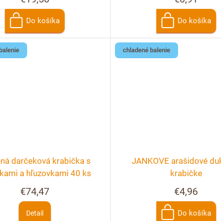
Do košíka
Do košíka
balenie
chladené balenie
ná darčeková krabička s
JANKOVE arašidové duk
nkami a hľuzovkami 40 ks
krabičke
€74,47
€4,96
Do košíka
Detail