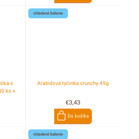
chladené balenie
ička s
Arašidová tyčinka crunchy 45g
40 ks +
cie
€3,43
Do košíka
chladené balenie