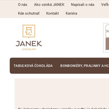
Prejsť
O nás
Ako vzniká JANEK
Napísali o nás
Veľ
na
obsah
Kde ochutnať
Kontakt
Kariéra
TABUĽKOVÁ ČOKOLÁDA
BONBONIÉRY, PRALINKY A H