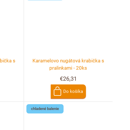
bička s
Karamelovo nugátová krabička s
pralinkami - 20ks
€26,31
Do košíka
chladené balenie