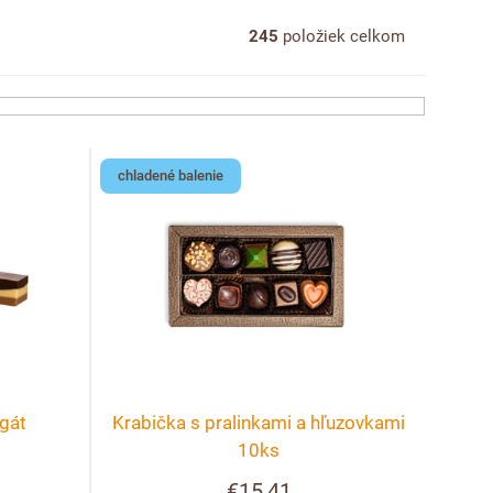
245
položiek celkom
chladené balenie
gát
Krabička s pralinkami a hľuzovkami
10ks
€15,41