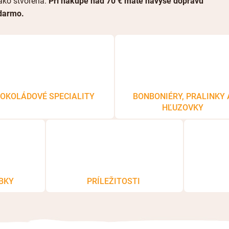
ako stvorená.
Pri nákupe nad 70 € máte navyše dopravu
darmo.
OKOLÁDOVÉ SPECIALITY
BONBONIÉRY, PRALINKY 
HĽUZOVKY
BKY
PRÍLEŽITOSTI