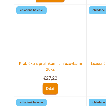
chladené balenie
chladené 
Krabička s pralinkami a hľuzovkami
Luxusná 
20ks
€27,22
Detail
chladené balenie
chladené 