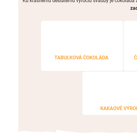
Ku krásnemu desiatemu výročiu svadby je čokoláda 
za
TABUĽKOVÁ ČOKOLÁDA
Č
KAKAOVÉ VÝRO