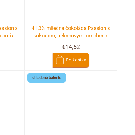
assion s
41,3% mliečna čokoláda Passion s
icami a
kokosom, pekanovými orechmi a
malinami
€14,62
Do košíka
chladené balenie