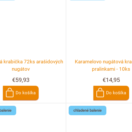
á krabička 72ks arašidových
Karamelovo nugátová kra
nugátov
pralinkami - 10ks
€59,93
€14,95
Do košíka
Do košíka
balenie
chladené balenie