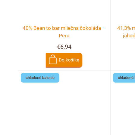
40% Bean to bar mliečna čokoláda –
41,3% m
Peru
jahod
€6,94
Do košíka
chladené balenie
chladené 