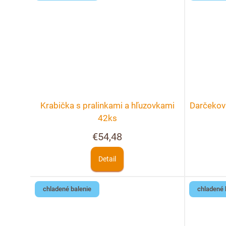
Krabička s pralinkami a hľuzovkami
Darčekov
42ks
€54,48
Detail
chladené balenie
chladené 