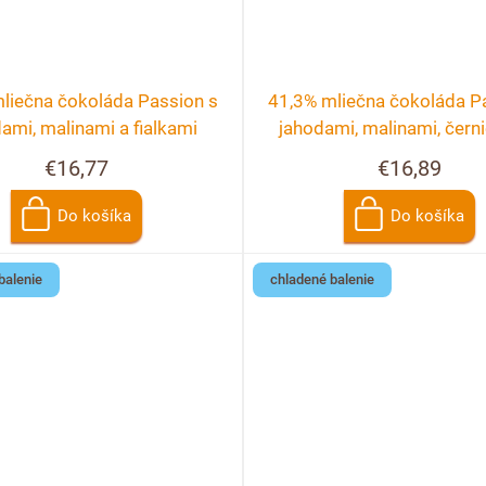
liečna čokoláda Passion s
41,3% mliečna čokoláda P
ami, malinami a fialkami
jahodami, malinami, čern
ríbezľami
€16,77
€16,89
Do košíka
Do košíka
balenie
chladené balenie