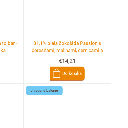
to bar -
31,1% biela čokoláda Passion s
ika
čerešňami, malinami, černicami a
ružou
€14,21
Do košíka
chladené balenie