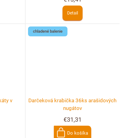
Detail
chladené balenie
áty v
Darčeková krabička 36ks arašidových
nugátov
€31,31
Do košíka