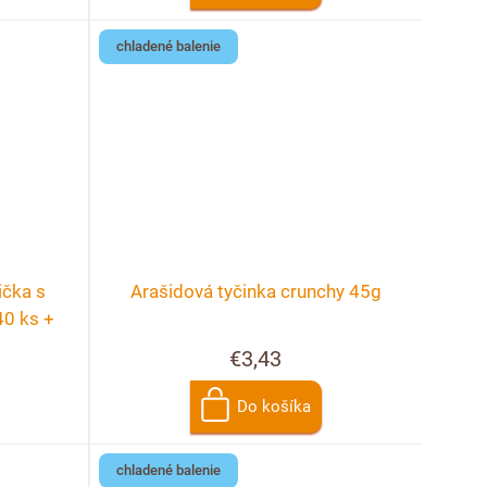
chladené balenie
ička s
Arašidová tyčinka crunchy 45g
40 ks +
cie
€3,43
Do košíka
chladené balenie