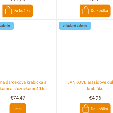
Do košíka
Do košíka
balenie
chladené balenie
ná darčeková krabička s
JANKOVE arašidové duk
nkami a hľuzovkami 40 ks
krabičke
€74,47
€4,96
Do košíka
Detail