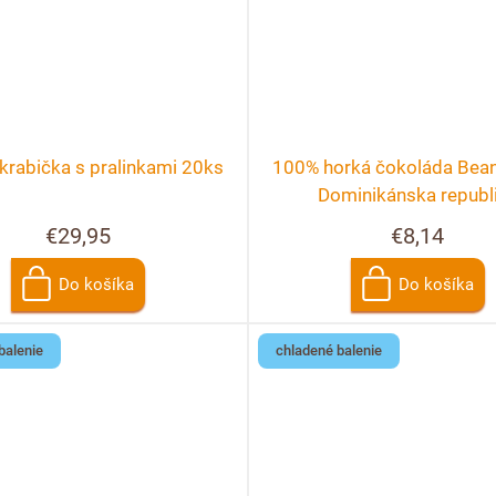
krabička s pralinkami 20ks
100% horká čokoláda Bean 
Dominikánska republ
€29,95
€8,14
Do košíka
Do košíka
balenie
chladené balenie