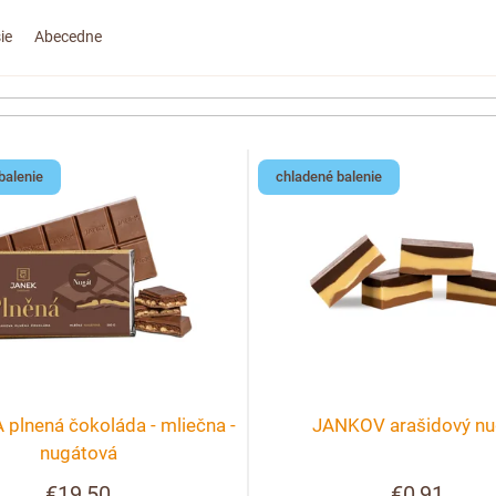
ie
Abecedne
balenie
chladené balenie
plnená čokoláda - mliečna -
JANKOV arašidový nu
nugátová
€19,50
€0,91