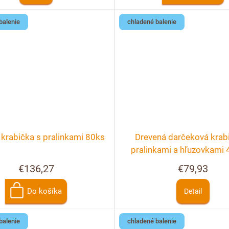
balenie
chladené balenie
krabička s pralinkami 80ks
Drevená darčeková krab
pralinkami a hľuzovkami 
možnosť personalizá
€136,27
€79,93
Do košíka
Detail
balenie
chladené balenie