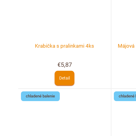
Krabička s pralinkami 4ks
Májová 
€5,87
Detail
chladené balenie
chladené 