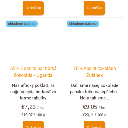
Do košíka
Do košíka
chladené balenie
chladené balenie
65% Bean to bar horká
70% Absint čokoláda
čokoláda - Uganda
Žufánek
Náš africký poklad. Tá
Dali sme našej čokoláde
najjemnejšia horkosť vo
panáka toho najlepšieho .
forme tabuľky.
No a tak sme...
€7,23
€9,05
/ ks
/ ks
Jednotková
Jednotková
€16,07 / 100 g
€20,11 / 100 g
cena:
cena:
Do košíka
Do košíka