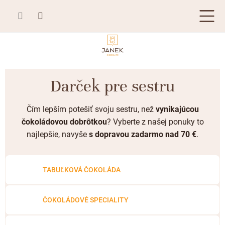
Prejsť
na
obsah
TABUĽKOVÁ ČOKOLÁDA
Darček pre sestru
Plnená čokoláda
BONBONIÉRY, PRALINKY A HĽUZOVKY
Čím lepším potešiť svoju sestru, než
vynikajúcou
Mliečna čokoláda
Bonboniéry
ČOKOLÁDOVÉ ŠPECIALITY
čokoládovou dobrôtkou
? Vyberte z našej ponuky to
Horká čokoláda
Kusové pralinky a hľuzovky
najlepšie, navyše
s dopravou zadarmo nad 70 €
.
Čokoládové lízanky
ZÁKAZKOVÁ VÝROBA
Biela čokoláda
Čokoládové srdiečka
PRÍLEŽITOSTI
Bean to bar čokoláda
TABUĽKOVÁ ČOKOLÁDA
Čokoládové figúrky
Letné darčeky
KAKAOVÉ VÝROBKY
Čokoláda Passion
Čokoládové krémy
Svadobné čokolády
ČOKOLÁDOVÉ SPECIALITY
Lámaná čokoláda
Kakaové bôby
Prihlásenie
Cibuľové chutney
Narodeniny
Kakaové maslo