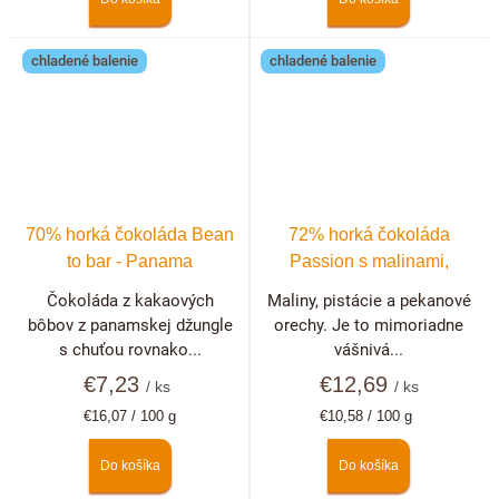
chladené balenie
chladené balenie
70% horká čokoláda Bean
72% horká čokoláda
to bar - Panama
Passion s malinami,
pistáciami a pekanovými
Čokoláda z kakaových
Maliny, pistácie a pekanové
orechmi
bôbov z panamskej džungle
orechy. Je to mimoriadne
s chuťou rovnako...
vášnivá...
€7,23
€12,69
/ ks
/ ks
Jednotková
Jednotková
€16,07 / 100 g
€10,58 / 100 g
cena:
cena:
Do košíka
Do košíka