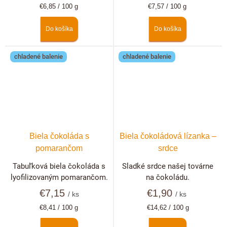
Jednotková
Jednotková
€6,85 / 100 g
€7,57 / 100 g
cena:
cena:
Do košíka
Do košíka
chladené balenie
chladené balenie
Biela čokoláda s
Biela čokoládová lízanka –
pomarančom
srdce
Tabuľková biela čokoláda s
Sladké srdce našej továrne
lyofilizovaným pomarančom.
na čokoládu.
€7,15
€1,90
/ ks
/ ks
Jednotková
Jednotková
€8,41 / 100 g
€14,62 / 100 g
cena:
cena: