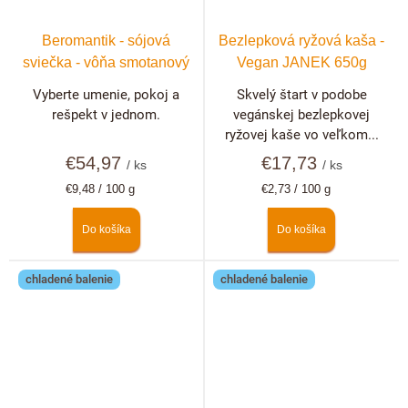
Beromantik - sójová
Bezlepková ryžová kaša -
sviečka - vôňa smotanový
Vegan JANEK 650g
dezert
Vyberte umenie, pokoj a
Skvelý štart v podobe
rešpekt v jednom.
vegánskej bezlepkovej
ryžovej kaše vo veľkom...
€54,97
€17,73
/ ks
/ ks
Jednotková
Jednotková
€9,48 / 100 g
€2,73 / 100 g
cena:
cena:
Do košíka
Do košíka
chladené balenie
chladené balenie