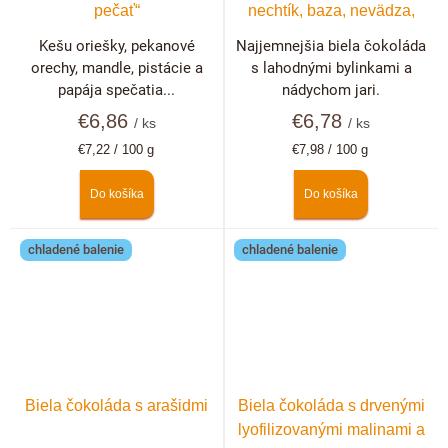
pečať“
nechtík, baza, nevädza,
ruža
Kešu oriešky, pekanové
Najjemnejšia biela čokoláda
orechy, mandle, pistácie a
s lahodnými bylinkami a
papája spečatia...
nádychom jari.
€6,86
€6,78
/ ks
/ ks
Jednotková
Jednotková
€7,22 / 100 g
€7,98 / 100 g
cena:
cena:
Do košíka
Do košíka
chladené balenie
chladené balenie
Biela čokoláda s arašidmi
Biela čokoláda s drvenými
lyofilizovanými malinami a