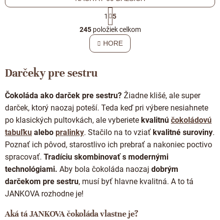
S
1
5
t
O
r
245
položiek celkom
v
á
l
HORE
n
á
k
o
d
v
Darčeky pre sestru
a
a
c
n
i
i
Čokoláda ako darček pre sestru?
Žiadne klišé, ale super
e
e
darček, ktorý naozaj poteší.
Teda keď pri výbere nesiahnete
p
r
po klasických pultovkách,
ale vyberiete
kvalitnú
čokoládovú
v
tabuľku
alebo
pralinky
. Stačilo na to vziať
kvalitné suroviny
.
k
Poznať ich pôvod, starostlivo ich prebrať a nakoniec poctivo
y
v
spracovať.
Tradíciu skombinovať s modernými
ý
technológiami.
Aby bola čokoláda naozaj
dobrým
p
darčekom pre sestru
, musí byť hlavne kvalitná. A to tá
i
s
JANKOVA rozhodne je!
u
Aká tá JANKOVA čokoláda vlastne je?