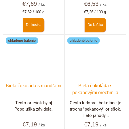
€7,69
€6,53
/ ks
/ ks
Jednotková
Jednotková
€7,32 / 100 g
€7,26 / 100 g
cena:
cena:
Do košíka
Do košíka
chladené balenie
chladené balenie
Biela čokoláda s mandľami
Biela čokoláda s
pekanovými orechmi a
lyofilizovanými jahodami
Tento oriešok by aj
Cesta k dobrej čokoláde je
Popoluška závidela.
trochu "pekanový" oriešok.
Tieto jahody...
€7,19
€7,19
/ ks
/ ks