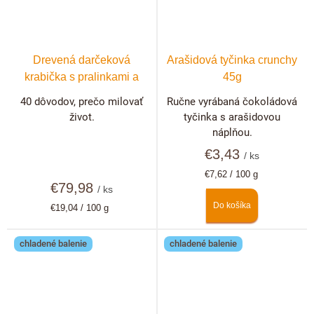
Drevená darčeková
Arašidová tyčinka crunchy
krabička s pralinkami a
45g
hľuzovkami 40 ks +
40 dôvodov, prečo milovať
Ručne vyrábaná čokoládová
možnosť personalizácie
život.
tyčinka s arašidovou
náplňou.
€3,43
/ ks
Jednotková
€7,62 / 100 g
€79,98
cena:
/ ks
Do košíka
Jednotková
€19,04 / 100 g
cena:
chladené balenie
chladené balenie