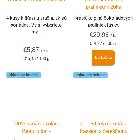
pralinkami 20ks
4 kusy k šťastiu stačia, ak sú
Krabička plná čokoládových
poriadne. Vy si vyberiete,
praliniek lásky.
my...
€29,96
/ ks
Jednotková
€14,27 / 100 g
€5,87
cena:
/ ks
Do košíka
Jednotková
€15,45 / 100 g
cena:
chladené balenie
chladené balenie
100% horká čokoláda
31,1% biela čokoláda
Bean to bar -
Passion s čerešňami,
Dominikánska republika
malinami, černicami a