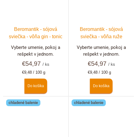
Beromantik - sójová
Beromantik - sójová
sviečka - vôňa gin - tonic
sviečka - vôňa ruže
Vyberte umenie, pokoj a
Vyberte umenie, pokoj a
rešpekt v jednom.
rešpekt v jednom.
€54,97
€54,97
/ ks
/ ks
Jednotková
Jednotková
€9,48 / 100 g
€9,48 / 100 g
cena:
cena:
Do košíka
Do košíka
chladené balenie
chladené balenie