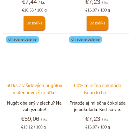
€7,44
€7,23
/ ks
/ ks
Jednotková
Jednotková
€16,53 / 100 g
€16,07 / 100 g
cena:
cena:
Do košíka
Do košíka
chladené balenie
chladené balenie
60 ks arašidových nugátov
60% mliečna čokoláda
v plechovej škatuľke
Bean to bar –
Dominikánska republika
Nugát obalený v plechu? Na
Pretože aj mliečna čokoláda
zahryznutie!
je čokoláda. Keď sa vie.
€59,06
€7,23
/ ks
/ ks
Jednotková
Jednotková
€13,12 / 100 g
€16,07 / 100 g
cena:
cena: