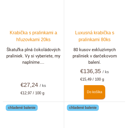
Krabička s pralinkami a
Luxusná krabička s
hľuzovkami 20ks
pralinkami 80ks
Škatuľka plná čokoládových
80 kusov exkluzívnych
praliniek. Vy si vyberiete, my
praliniek v darčekovom
naplníme....
balení.
€136,35
/ ks
Jednotková
€15,49 / 100 g
€27,24
cena:
/ ks
Do košíka
Jednotková
€12,97 / 100 g
cena:
chladené balenie
chladené balenie