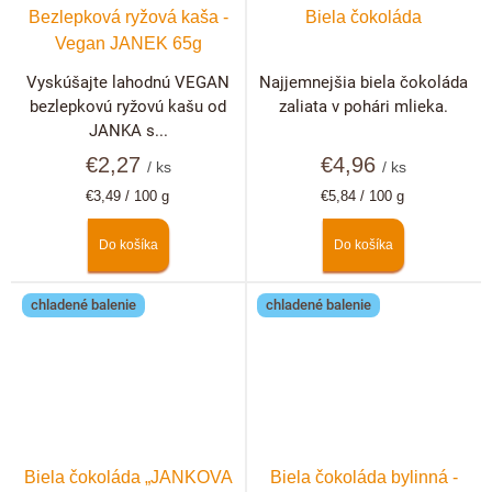
Bezlepková ryžová kaša -
Biela čokoláda
Vegan JANEK 65g
Vyskúšajte lahodnú VEGAN
Najjemnejšia biela čokoláda
bezlepkovú ryžovú kašu od
zaliata v pohári mlieka.
JANKA s...
€2,27
€4,96
/ ks
/ ks
Jednotková
Jednotková
€3,49 / 100 g
€5,84 / 100 g
cena:
cena:
Do košíka
Do košíka
chladené balenie
chladené balenie
Biela čokoláda „JANKOVA
Biela čokoláda bylinná -