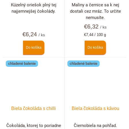
černicami
Kúzelný oriešok plný tej
Maliny a černice sa k nej
najjemnejšej čokolády.
dostali cez mráz. To určite
nemusíte.
€6,32
/ ks
€6,24
Jednotková
/ ks
€7,44 / 100 g
cena:
Do košíka
Do košíka
chladené balenie
chladené balenie
Biela čokoláda s chilli
Biela čokoláda s kávou
Čokoláda, ktorej to poriadne
Čiernobiela na pohľad.