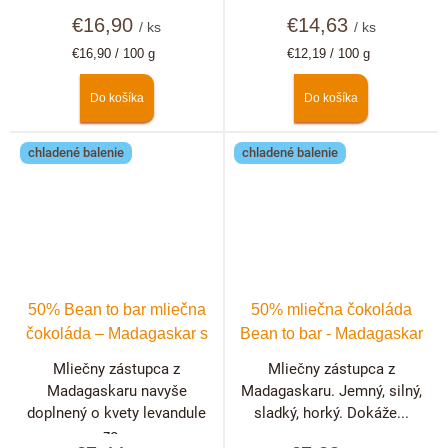
€16,90
€14,63
/ ks
/ ks
Jednotková
Jednotková
€16,90 / 100 g
€12,19 / 100 g
cena:
cena:
Do košíka
Do košíka
chladené balenie
chladené balenie
50% Bean to bar mliečna
50% mliečna čokoláda
čokoláda – Madagaskar s
Bean to bar - Madagaskar
levanduľou
Mliečny zástupca z
Mliečny zástupca z
Madagaskaru navyše
Madagaskaru. Jemný, silný,
doplnený o kvety levandule
sladký, horký. Dokáže...
zo...