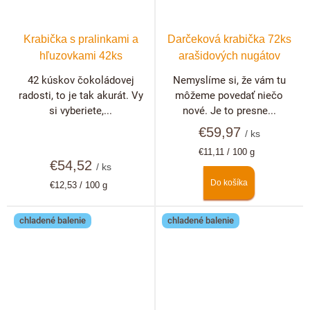
Krabička s pralinkami a
Darčeková krabička 72ks
hľuzovkami 42ks
arašidových nugátov
42 kúskov čokoládovej
Nemyslíme si, že vám tu
radosti, to je tak akurát. Vy
môžeme povedať niečo
si vyberiete,...
nové. Je to presne...
€59,97
/ ks
Jednotková
€11,11 / 100 g
€54,52
cena:
/ ks
Do košíka
Jednotková
€12,53 / 100 g
cena:
chladené balenie
chladené balenie