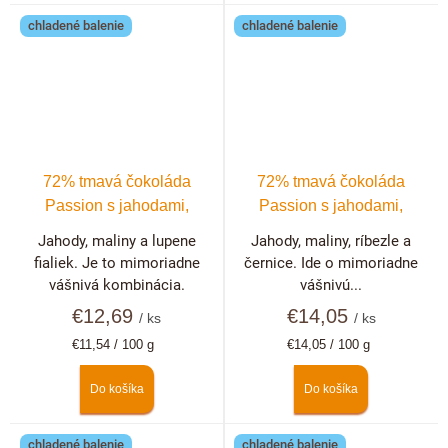
chladené balenie
chladené balenie
72% tmavá čokoláda
72% tmavá čokoláda
Passion s jahodami,
Passion s jahodami,
malinami a fialkami
malinami, černicami a
Jahody, maliny a lupene
Jahody, maliny, ríbezle a
ríbezľami
fialiek. Je to mimoriadne
černice. Ide o mimoriadne
vášnivá kombinácia.
vášnivú...
€12,69
€14,05
/ ks
/ ks
Jednotková
Jednotková
€11,54 / 100 g
€14,05 / 100 g
cena:
cena:
Do košíka
Do košíka
chladené balenie
chladené balenie