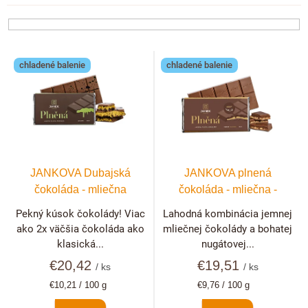
n
i
e
V
p
chladené balenie
chladené balenie
ý
r
p
o
i
d
s
u
p
k
r
t
JANKOVA Dubajská
JANKOVA plnená
o
o
čokoláda - mliečna
čokoláda - mliečna -
d
v
nugátová
Pekný kúsok čokolády! Viac
Lahodná kombinácia jemnej
u
ako 2x väčšia čokoláda ako
mliečnej čokolády a bohatej
k
klasická...
nugátovej...
t
€20,42
€19,51
/ ks
/ ks
o
Jednotková
Jednotková
€10,21 / 100 g
€9,76 / 100 g
v
cena:
cena: