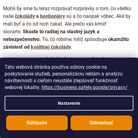
Mohli by sme tu teraz rozprávať rozprávky o tom, čo všetko
naše
čokolády
a
bonboniéry
sú a čo naopak vôbec. Aké by
mali byť a čo od nich čakať. Ale prečo vás kŕmiť
slovami.
Skúste to radšej na vlastný jazyk a
nebezpečenstvo.
To, čo robíme, totiž spôsobuje
okamžitú
závislosť od
kvalitnej čokolády
.
Prečo JANKOVA čokoláda slová nepotrebuje?
Táto webová stránka používa súbory cookie na
Pretože jednoducho chutí tak, ako čokoláda chutiť má. A je
poskytovanie služieb, personalizáciu reklám a analýzu
úplne jedno, či ste si prišli pre
mliečnu
,
horkú
alebo
bielu
.
návštevnosti s cieľom neustále zlepšovať funkčnosť
Keď sme sa
webovej lokality.
v roku 2015
https://business.safety.google/privacy/
do tejto šialenosti pustili, vedeli
sme jediné. Naša práca bude hovoriť sama za seba. A toho
sa držíme. Sme podobne struční ako zoznam zložení na
Nastavenie
našich obaloch. Pokiaľ nie ste spisovateľ, tak
poctivé
remeslo žiadne romány nepotrebuje
. A poriadna čokoláda
Súhlasím
Odmietnuť
zasa stojí na
niekoľkých málo kvalitných ingredienciách
.
Neriedi sa rastlinnými olejmi. Neschováva sa za hory cukru.