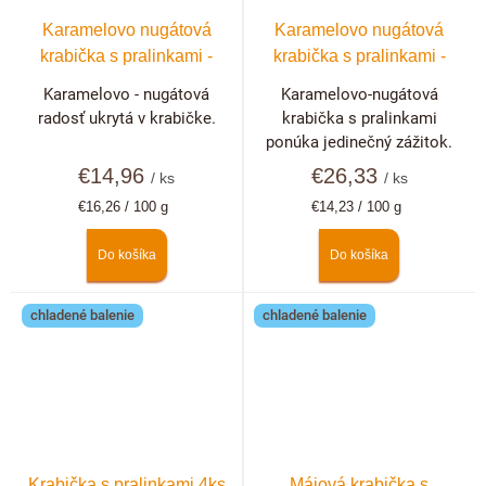
Karamelovo nugátová
Karamelovo nugátová
krabička s pralinkami -
krabička s pralinkami -
10ks
20ks
Karamelovo - nugátová
Karamelovo-nugátová
radosť ukrytá v krabičke.
krabička s pralinkami
ponúka jedinečný zážitok.
€14,96
€26,33
/ ks
/ ks
Jednotková
Jednotková
€16,26 / 100 g
€14,23 / 100 g
cena:
cena:
Do košíka
Do košíka
chladené balenie
chladené balenie
Krabička s pralinkami 4ks
Májová krabička s