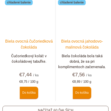
chladené balenie
chladené balenie
Biela ovocná čučoriedková
Biela ovocná jahodovo-
čokoláda
malinová čokoláda
Čučoriedkový koláč v
Biela čokoláda bola taká
čokoládovej tabuľke.
dobrá, že sa pri
komplimentoch začervenala.
€7,44
€7,56
/ ks
/ ks
Jednotková
Jednotková
€8,75 / 100 g
€8,89 / 100 g
cena:
cena:
Do košíka
Do košíka
NAČÍTAŤ 60 ĎALŠÍCH