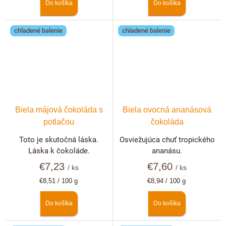
Do košíka
Do košíka
chladené balenie
chladené balenie
Biela májová čokoláda s
Biela ovocná ananásová
potlačou
čokoláda
Toto je skutočná láska.
Osviežujúca chuť tropického
Láska k čokoláde.
ananásu.
€7,23
€7,60
/ ks
/ ks
Jednotková
Jednotková
€8,51 / 100 g
€8,94 / 100 g
cena:
cena:
Do košíka
Do košíka