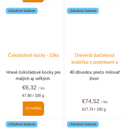
cena:
chladené balenie
chladené balenie
Čokoládové kocky - 10ks
Drevená darčeková
krabička s pralinkami a
hľuzovkami 40 ks
Hravé čokoládové kocky pre
40 dôvodov, prečo milovať
malých aj veľkých.
život.
€6,32
/ ks
Jednotková
€7,90 / 100 g
cena:
€74,52
/ ks
Do košíka
Jednotková
€17,74 / 100 g
cena:
chladené balenie
chladené balenie