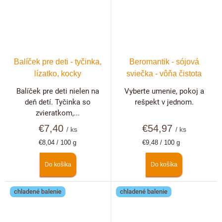
Balíček pre deti - tyčinka,
Beromantik - sójová
lízatko, kocky
sviečka - vôňa čistota
Balíček pre deti nielen na
Vyberte umenie, pokoj a
deň detí. Tyčinka so
rešpekt v jednom.
zvieratkom,...
€7,40
€54,97
/ ks
/ ks
Jednotková
Jednotková
€8,04 / 100 g
€9,48 / 100 g
cena:
cena:
Do košíka
Do košíka
chladené balenie
chladené balenie