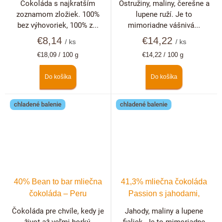
Čokoláda s najkratším
Ostružiny, maliny, čerešne a
ružou
zoznamom zložiek. 100%
lupene ruží. Je to
bez výhovoriek, 100% z...
mimoriadne vášnivá...
€8,14
€14,22
/ ks
/ ks
Jednotková
Jednotková
€18,09 / 100 g
€14,22 / 100 g
cena:
cena:
Do košíka
Do košíka
chladené balenie
chladené balenie
40% Bean to bar mliečna
41,3% mliečna čokoláda
čokoláda – Peru
Passion s jahodami,
malinami a fialkami
Čokoláda pre chvíle, kedy je
Jahody, maliny a lupene