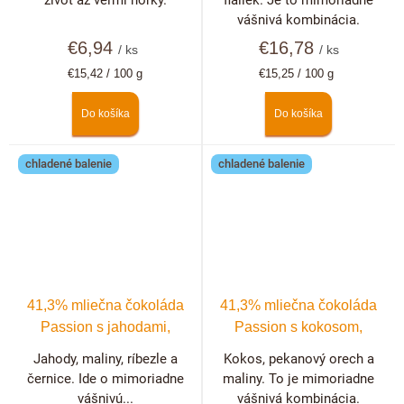
život až veľmi horký.
fialiek. Je to mimoriadne
vášnivá kombinácia.
€6,94
€16,78
/ ks
/ ks
Jednotková
Jednotková
€15,42 / 100 g
€15,25 / 100 g
cena:
cena:
Do košíka
Do košíka
chladené balenie
chladené balenie
41,3% mliečna čokoláda
41,3% mliečna čokoláda
Passion s jahodami,
Passion s kokosom,
malinami, černicami a
pekanovými orechmi a
Jahody, maliny, ríbezle a
Kokos, pekanový orech a
ríbezľami
malinami
černice. Ide o mimoriadne
maliny. To je mimoriadne
vášnivú...
vášnivá kombinácia.