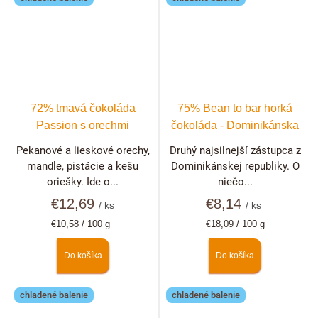
72% tmavá čokoláda
75% Bean to bar horká
Passion s orechmi
čokoláda - Dominikánska
republika
Pekanové a lieskové orechy,
Druhý najsilnejší zástupca z
mandle, pistácie a kešu
Dominikánskej republiky. O
oriešky. Ide o...
niečo...
€12,69
€8,14
/ ks
/ ks
Jednotková
Jednotková
€10,58 / 100 g
€18,09 / 100 g
cena:
cena:
Do košíka
Do košíka
chladené balenie
chladené balenie