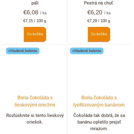
páli
Pestrá na chuť.
€6,08
€6,20
/ ks
/ ks
Jednotková
Jednotková
€7,15 / 100 g
€7,29 / 100 g
cena:
cena:
Do košíka
Do košíka
chladené balenie
chladené balenie
Biela čokoláda s
Biela čokoláda s
lieskovými orechmi
lyofilizovaným banánom
Rozlúsknite si tento lieskový
Čokoláda tak dobrá, že sa
oriešok.
banánu oplatilo prejsť
mrazom.