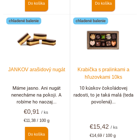
Do košíka
Do košíka
chladené balenie
chladené balenie
JANKOV arašidový nugát
Krabička s pralinkami a
hľuzovkami 10ks
Máme jasno. Ani nugát
10 kúskov čokoládovej
nenecháme na pokoji. A
radosti, to je taká malá (teda
robíme ho naozaj...
povolená)...
€0,91
/ ks
Jednotková
€11,38 / 100 g
cena:
€15,42
/ ks
Do košíka
Jednotková
€14,69 / 100 g