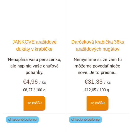
JANKOVE arašidové
Darčeková krabička 36ks
dukáty v krabičke
arašidových nugátov
Nenaplnia vašu peňaženku,
Nemyslíme si, že vám tu
ale naplnia vaše chuťové
môžeme povedať niečo
poháriky.
nové. Je to presne...
€4,96
€31,33
/ ks
/ ks
Jednotková
Jednotková
€8,27 / 100 g
€12,05 / 100 g
cena:
cena:
Do košíka
Do košíka
chladené balenie
chladené balenie