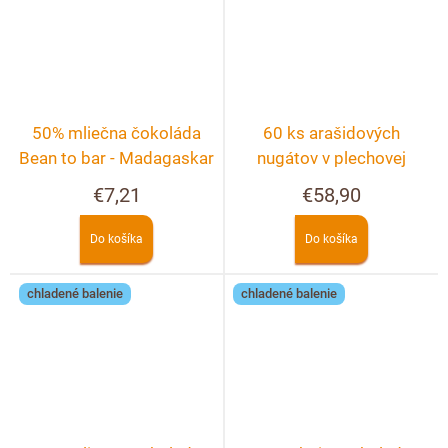
50% mliečna čokoláda
60 ks arašidových
Bean to bar - Madagaskar
nugátov v plechovej
škatuľke
€7,21
€58,90
Do košíka
Do košíka
chladené balenie
chladené balenie