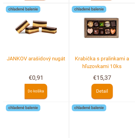
o
chladené balenie
chladené balenie
v
JANKOV arašidový nugát
Krabička s pralinkami a
hľuzovkami 10ks
€0,91
€15,37
Detail
Do košíka
chladené balenie
chladené balenie