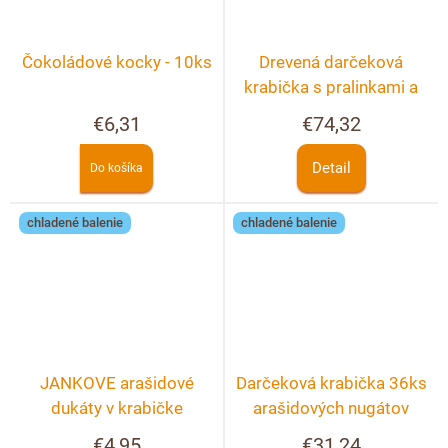
Čokoládové kocky - 10ks
Drevená darčeková
krabička s pralinkami a
hľuzovkami 40 ks
€6,31
€74,32
Detail
Do košíka
chladené balenie
chladené balenie
JANKOVE arašidové
Darčeková krabička 36ks
dukáty v krabičke
arašidových nugátov
€4,95
€31,24