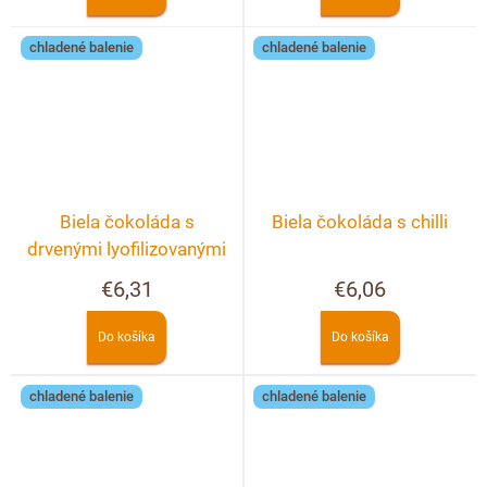
chladené balenie
chladené balenie
Biela čokoláda s
Biela čokoláda s chilli
drvenými lyofilizovanými
malinami a černicami
€6,31
€6,06
Do košíka
Do košíka
chladené balenie
chladené balenie