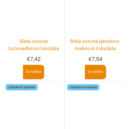
Biela ovocná
Biela ovocná jahodovo-
čučoriedková čokoláda
malinová čokoláda
€7,42
€7,54
Do košíka
Do košíka
chladené balenie
chladené balenie