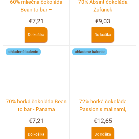
60% mliečna čokoláda
70% Absint čokoláda
Bean to bar –
Žufánek
Dominikánska republika
€7,21
€9,03
Do košíka
Do košíka
chladené balenie
chladené balenie
70% horká čokoláda Bean
72% horká čokoláda
to bar - Panama
Passion s malinami,
pistáciami a pekanovými
€7,21
€12,65
orechmi
Do košíka
Do košíka