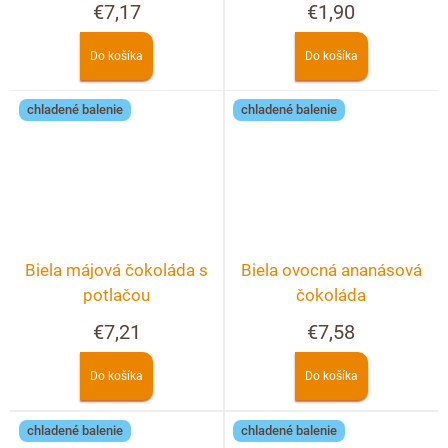
€7,17
€1,90
Do košíka
Do košíka
chladené balenie
chladené balenie
Biela májová čokoláda s
Biela ovocná ananásová
potlačou
čokoláda
€7,21
€7,58
Do košíka
Do košíka
chladené balenie
chladené balenie