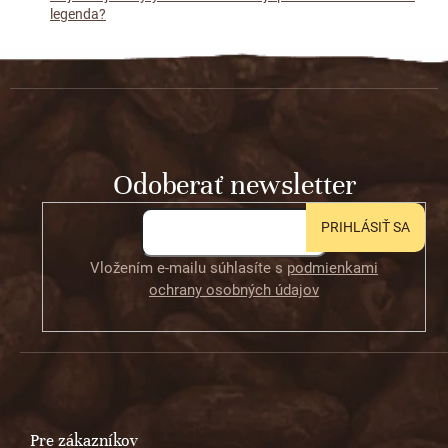
legenda?
Z
á
p
ä
t
Odoberať newsletter
i
e
PRIHLÁSIŤ SA
Vložením e-mailu súhlasíte s
podmienkami
ochrany osobných údajov
Pre zákazníkov