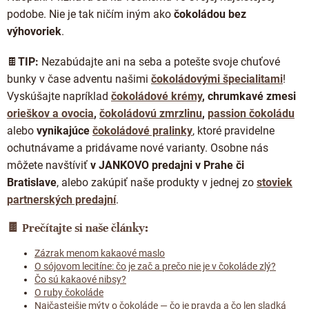
podobe. Nie je tak ničím iným ako
čokoládou bez
výhovoriek
.
🍫
TIP:
Nezabúdajte ani na seba a potešte svoje chuťové
bunky v čase adventu našimi
čokoládovými špecialitami
!
Vyskúšajte napríklad
čokoládové krémy
, chrumkavé zmesi
orieškov a ovocia
,
čokoládovú zmrzlinu
,
passion čokoládu
alebo
vynikajúce
čokoládové pralinky
, ktoré pravidelne
ochutnávame a pridávame nové varianty.
Osobne nás
môžete navštíviť
v JANKOVO predajni v Prahe či
Bratislave
, alebo zakúpiť naše produkty v jednej zo
stoviek
partnerských predajní
.
🍫 Prečítajte si naše články:
Zázrak menom kakaové maslo
O sójovom lecitíne: čo je zač a prečo nie je v čokoláde zlý?
Čo sú kakaové nibsy?
O ruby čokoláde
Najčastejšie mýty o čokoláde — čo je pravda a čo len sladká