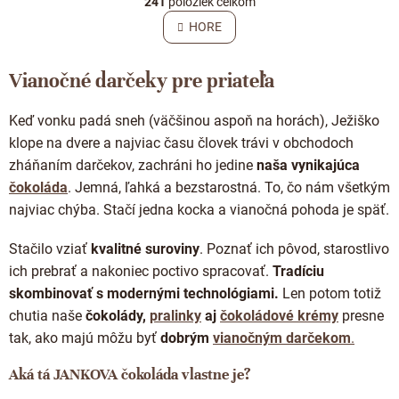
241
položiek celkom
v
á
l
HORE
n
á
k
o
d
v
Vianočné darčeky pre priateľa
a
a
c
n
i
i
Keď vonku padá sneh (väčšinou aspoň na horách), Ježiško
e
e
klope na dvere a najviac času človek trávi v obchodoch
p
r
zháňaním darčekov, zachráni ho jedine
naša vynikajúca
v
čokoláda
. Jemná, ľahká a bezstarostná. To, čo nám všetkým
k
najviac chýba. Stačí jedna kocka a vianočná pohoda je späť.
y
v
ý
Stačilo vziať
kvalitné suroviny
. Poznať ich pôvod, starostlivo
p
ich prebrať a nakoniec poctivo spracovať.
Tradíciu
i
skombinovať s modernými technológiami.
Len potom totiž
s
u
chutia naše
čokolády,
pralinky
aj
čokoládové krémy
presne
tak, ako majú môžu byť
dobrým
vianočným darčekom
.
Aká tá JANKOVA čokoláda vlastne je?