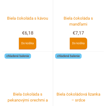
Biela čokoláda s kávou
Biela čokoláda s
mandľami
€6,18
€7,17
Do košíka
Do košíka
chladené balenie
chladené balenie
Biela čokoláda s
Biela čokoládová lízanka
pekanovými orechmi a
– srdce
lyofilizovanými jahodami