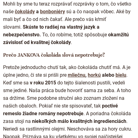
Mohli by sme tu teraz rozprávať rozprávky o tom, čo všetko
naše
čokolády
a
bonboniéry
sú a čo naopak vôbec. Aké by
mali byť a čo od nich čakať. Ale prečo vás kŕmiť
slovami.
Skúste to radšej na vlastný jazyk a
nebezpečenstvo.
To, čo robíme, totiž spôsobuje
okamžitú
závislosť od kvalitnej čokolády
.
Prečo JANKOVA čokoláda slová nepotrebuje?
Pretože jednoducho chutí tak, ako čokoláda chutiť má. A je
úplne jedno, či ste si prišli pre
mliečnu
,
horkú
alebo
bielu
.
Keď sme sa
v roku 2015
do tejto šialenosti pustili, vedeli
sme jediné. Naša práca bude hovoriť sama za seba. A toho
sa držíme. Sme podobne struční ako zoznam zložení na
našich obaloch. Pokiaľ nie ste spisovateľ, tak
poctivé
remeslo žiadne romány nepotrebuje
. A poriadna čokoláda
zasa stojí na
niekoľkých málo kvalitných ingredienciách
.
Neriedi sa rastlinnými olejmi. Neschováva sa za hory cukru.
Naopak. Priznáva sa ku všetkému vo svojej najčistejšej