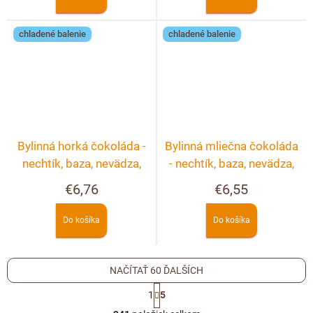
chladené balenie
chladené balenie
Bylinná horká čokoláda -
Bylinná mliečna čokoláda
nechtík, baza, nevädza,
- nechtík, baza, nevädza,
ruža
ruža
€6,76
€6,55
Do košíka
Do košíka
NAČÍTAŤ 60 ĎALŠÍCH
S
1
5
t
O
r