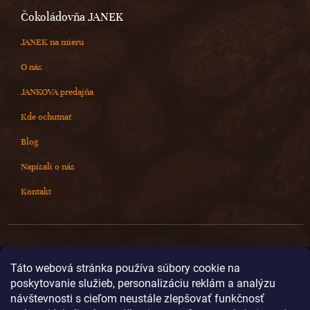
Čokoládovňa JANEK
JANEK na mieru
O nás
JANKOVA predajňa
Kde ochutnať
Blog
Napísali o nás
Kontakt
Kontakt
Táto webová stránka používa súbory cookie na
poskytovanie služieb, personalizáciu reklám a analýzu
info
@
cokoladovnajanek.sk
návštevnosti s cieľom neustále zlepšovať funkčnosť
+420 778 716 678