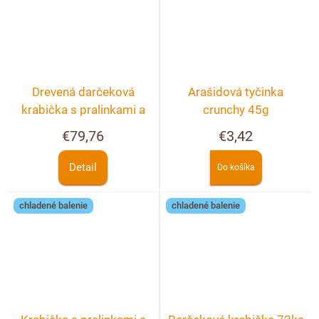
Drevená darčeková
Arašidová tyčinka
krabička s pralinkami a
crunchy 45g
hľuzovkami 40 ks +
€79,76
€3,42
možnosť personalizácie
Detail
Do košíka
chladené balenie
chladené balenie