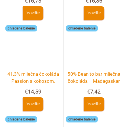
€16,73
€16,86
ríbezľami
Do košíka
Do košíka
chladené balenie
chladené balenie
41,3% mliečna čokoláda
50% Bean to bar mliečna
Passion s kokosom,
čokoláda – Madagaskar
pekanovými orechmi a
s levanduľou
€14,59
€7,42
malinami
Do košíka
Do košíka
chladené balenie
chladené balenie