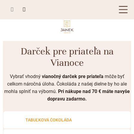
Prejsť
na
obsah
TABUĽKOVÁ ČOKOLÁDA
Darček pre priateľa na
Plnená čokoláda
BONBONIÉRY, PRALINKY A HĽUZOVKY
Vianoce
Mliečna čokoláda
Bonboniéry
ČOKOLÁDOVÉ ŠPECIALITY
Horká čokoláda
Vybrať vhodný
vianočný darček pre priateľa
môže byť
Kusové pralinky a hľuzovky
Čokoládové lízanky
ZÁKAZKOVÁ VÝROBA
celkom náročná úloha. Čokoláda z našej dielne by ho ale
Biela čokoláda
mohla splniť na výbornú.
Pri nákupe nad 70 € máte navyše
Čokoládové srdiečka
PRÍLEŽITOSTI
Bean to bar čokoláda
dopravu zadarmo.
Čokoládové figúrky
Letné darčeky
KAKAOVÉ VÝROBKY
Čokoláda Passion
Čokoládové krémy
Svadobné čokolády
TABUĽKOVÁ ČOKOLÁDA
Lámaná čokoláda
Kakaové bôby
Prihlásenie
Cibuľové chutney
Narodeniny
Kakaové maslo