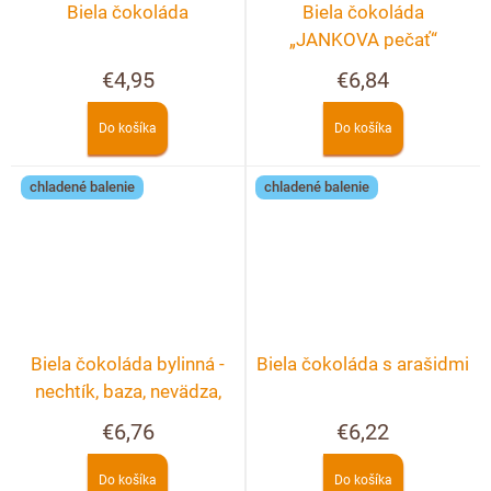
Biela čokoláda
Biela čokoláda
„JANKOVA pečať“
€4,95
€6,84
Do košíka
Do košíka
chladené balenie
chladené balenie
Biela čokoláda bylinná -
Biela čokoláda s arašidmi
nechtík, baza, nevädza,
ruža
€6,76
€6,22
Do košíka
Do košíka