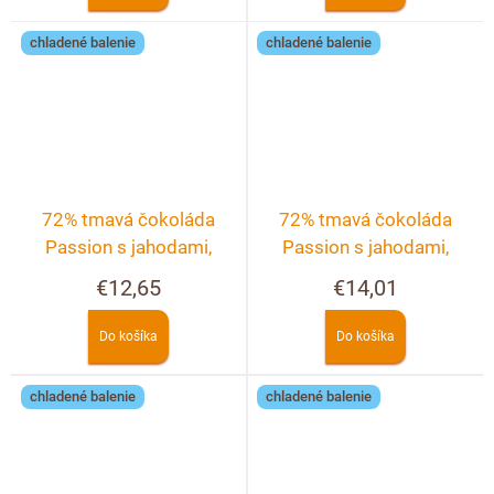
chladené balenie
chladené balenie
72% tmavá čokoláda
72% tmavá čokoláda
Passion s jahodami,
Passion s jahodami,
malinami a fialkami
malinami, černicami a
€12,65
€14,01
ríbezľami
Do košíka
Do košíka
chladené balenie
chladené balenie