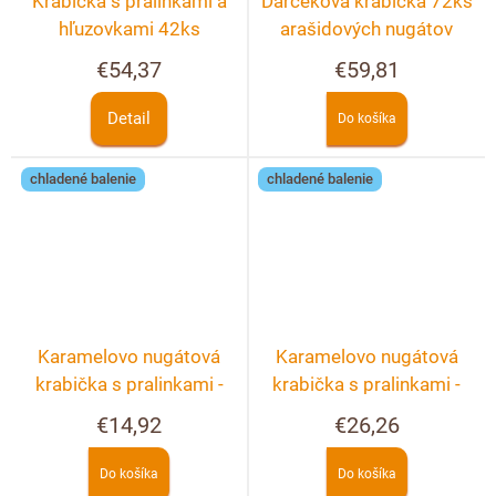
Krabička s pralinkami a
Darčeková krabička 72ks
hľuzovkami 42ks
arašidových nugátov
€54,37
€59,81
Detail
Do košíka
chladené balenie
chladené balenie
Karamelovo nugátová
Karamelovo nugátová
krabička s pralinkami -
krabička s pralinkami -
10ks
20ks
€14,92
€26,26
Do košíka
Do košíka