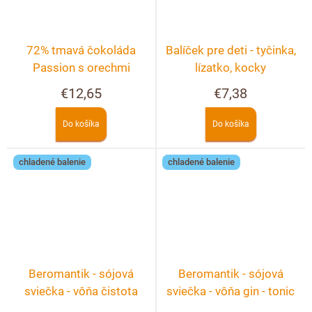
72% tmavá čokoláda
Balíček pre deti - tyčinka,
Passion s orechmi
lízatko, kocky
€12,65
€7,38
Do košíka
Do košíka
chladené balenie
chladené balenie
Beromantik - sójová
Beromantik - sójová
sviečka - vôňa čistota
sviečka - vôňa gin - tonic