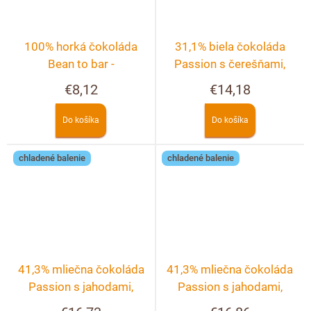
100% horká čokoláda
31,1% biela čokoláda
Bean to bar -
Passion s čerešňami,
Dominikánska republika
malinami, černicami a
€8,12
€14,18
ružou
Do košíka
Do košíka
chladené balenie
chladené balenie
41,3% mliečna čokoláda
41,3% mliečna čokoláda
Passion s jahodami,
Passion s jahodami,
malinami a fialkami
malinami, černicami a