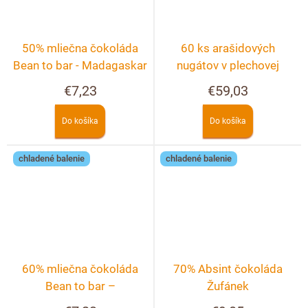
50% mliečna čokoláda
60 ks arašidových
Bean to bar - Madagaskar
nugátov v plechovej
škatuľke
€7,23
€59,03
Do košíka
Do košíka
chladené balenie
chladené balenie
60% mliečna čokoláda
70% Absint čokoláda
Bean to bar –
Žufánek
Dominikánska republika