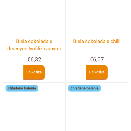
Biela čokoláda s
Biela čokoláda s chilli
drvenými lyofilizovanými
malinami a černicami
€6,32
€6,07
Do košíka
Do košíka
chladené balenie
chladené balenie