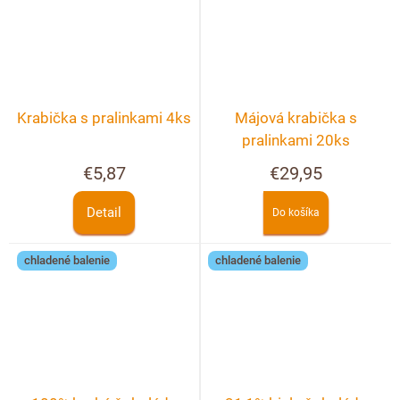
Krabička s pralinkami 4ks
Májová krabička s
pralinkami 20ks
€5,87
€29,95
Detail
Do košíka
chladené balenie
chladené balenie