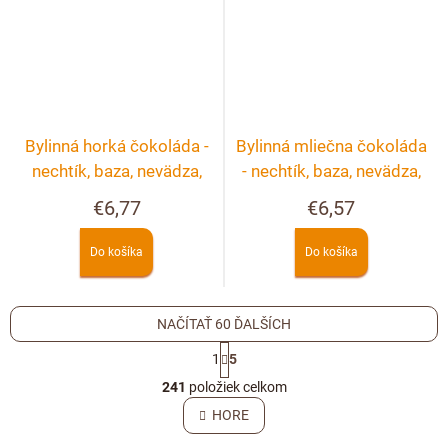
Bylinná horká čokoláda -
Bylinná mliečna čokoláda
nechtík, baza, nevädza,
- nechtík, baza, nevädza,
ruža
ruža
€6,77
€6,57
Do košíka
Do košíka
NAČÍTAŤ 60 ĎALŠÍCH
S
1
5
t
O
r
241
položiek celkom
v
á
l
HORE
n
á
k