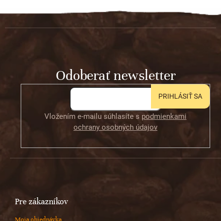
Z
á
p
ä
t
Odoberať newsletter
i
e
PRIHLÁSIŤ SA
Vložením e-mailu súhlasíte s
podmienkami
ochrany osobných údajov
Pre zákazníkov
Moja objednávka