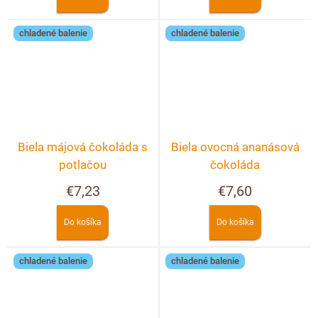
chladené balenie
chladené balenie
Biela májová čokoláda s
Biela ovocná ananásová
potlačou
čokoláda
€7,23
€7,60
Do košíka
Do košíka
chladené balenie
chladené balenie