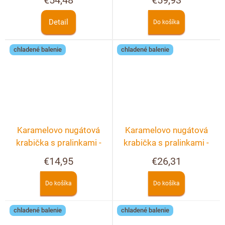
€54,48
€59,93
Detail
Do košíka
chladené balenie
chladené balenie
Karamelovo nugátová
Karamelovo nugátová
krabička s pralinkami -
krabička s pralinkami -
10ks
20ks
€14,95
€26,31
Do košíka
Do košíka
chladené balenie
chladené balenie