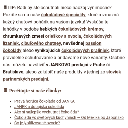
🍫TIP:
Radi by ste ochutnali niečo naozaj výnimočné?
Pozrite sa na naše
čokoládové špeciality
, ktoré rozmazná
každý chuťový pohárik na vašom jazyku! Vyskúšajte
lahôdky v podobe
hebkých
čokoládových krémov
,
chrumkavých zmesí
orieškov a ovocia
,
čokoládových
lízaniek
,
cibuľového chutney
, nevšednej
passion
čokolády
alebo
vynikajúcich
čokoládových praliniek
, ktoré
pravidelne ochutnávame a pridávame nové varianty.
Osobne
nás môžete navštíviť
v JANKOVO predajni v Prahe či
Bratislave
,
alebo zakúpiť naše produkty v jednej zo
stoviek
partnerských predajní
.
🍫 Prečítajte si naše články:
Pravá horúca čokoláda od JANKA
JANEK a dubajská čokoláda
Ako si najlepšie vychutnať čokoládu?
Čokoláda vo svetových kuchyniach — Od Mexika po Japonsko
Čo je lyofilizované ovocie?