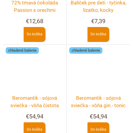
72% tmavá čokoláda
Balíček pre deti - tyčinka,
Passion s orechmi
lízatko, kocky
€12,68
€7,39
Do košíka
Do košíka
chladené balenie
chladené balenie
Beromantik - sójová
Beromantik - sójová
sviečka - vôňa čistota
sviečka - vôňa gin - tonic
€54,94
€54,94
Do košíka
Do košíka