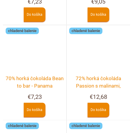
€7,23
€9,05
Do košíka
Do košíka
chladené balenie
chladené balenie
70% horká čokoláda Bean
72% horká čokoláda
to bar - Panama
Passion s malinami,
pistáciami a pekanovými
€7,23
€12,68
orechmi
Do košíka
Do košíka
chladené balenie
chladené balenie