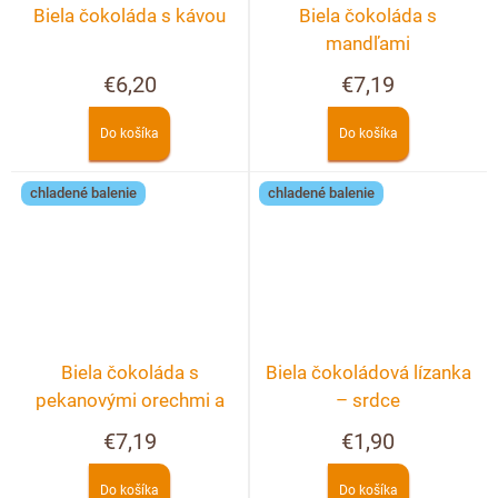
Biela čokoláda s kávou
Biela čokoláda s
mandľami
€6,20
€7,19
Do košíka
Do košíka
chladené balenie
chladené balenie
Biela čokoláda s
Biela čokoládová lízanka
pekanovými orechmi a
– srdce
lyofilizovanými jahodami
€7,19
€1,90
Do košíka
Do košíka