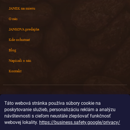
JANEK na mieru
O nás
JANKOVA predajňa
Kde ochutnať
Blog
Napísali o nás
Kontakt
Kontakt
Táto webová stránka používa súbory cookie na
poskytovanie služieb, personalizáciu reklám a analýzu
info
@
cokoladovnajanek.sk
návštevnosti s cieľom neustále zlepšovať funkčnosť
+420 778 716 678
webovej lokality.
https://business.safety.google/privacy/
cokoladovnajanek