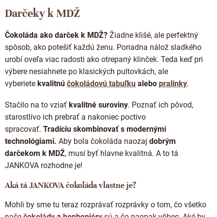
o
d
v
Darčeky k MDŽ
a
a
c
n
i
i
Čokoláda ako darček k MDŽ?
Žiadne klišé, ale perfektný
e
e
spôsob, ako potešiť každú ženu. Poriadna nálož sladkého
p
r
urobí oveľa viac radosti ako otrepaný klinček. Teda
keď pri
v
výbere nesiahnete po klasických pultovkách, ale
k
vyberiete
kvalitnú
čokoládovú tabuľku
alebo
pralinky
.
y
v
ý
Stačilo na to vziať
kvalitné suroviny
. Poznať ich pôvod,
p
starostlivo ich prebrať a nakoniec poctivo
i
spracovať.
Tradíciu skombinovať s modernými
s
u
technológiami.
Aby bola čokoláda naozaj
dobrým
darčekom k MDŽ
, musí byť hlavne kvalitná. A to tá
JANKOVA rozhodne je!
Aká tá JANKOVA čokoláda vlastne je?
Mohli by sme tu teraz rozprávať rozprávky o tom, čo všetko
naše
čokolády
a
bonboniéry
sú a čo naopak vôbec. Aké by