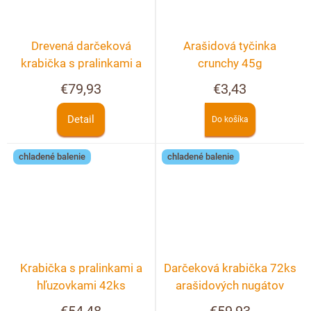
Drevená darčeková
Arašidová tyčinka
krabička s pralinkami a
crunchy 45g
hľuzovkami 40 ks +
€79,93
€3,43
možnosť personalizácie
Detail
Do košíka
chladené balenie
chladené balenie
Krabička s pralinkami a
Darčeková krabička 72ks
hľuzovkami 42ks
arašidových nugátov