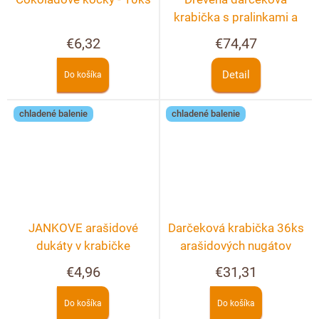
krabička s pralinkami a
hľuzovkami 40 ks
€6,32
€74,47
Detail
Do košíka
chladené balenie
chladené balenie
JANKOVE arašidové
Darčeková krabička 36ks
dukáty v krabičke
arašidových nugátov
€4,96
€31,31
Do košíka
Do košíka