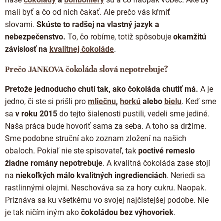
mali byť a čo od nich čakať. Ale prečo vás kŕmiť
slovami.
Skúste to radšej na vlastný jazyk a
nebezpečenstvo.
To, čo robíme, totiž spôsobuje
okamžitú
závislosť na
kvalitnej čokoláde
.
Prečo JANKOVA čokoláda slová nepotrebuje?
Pretože jednoducho chutí tak, ako čokoláda chutiť má.
A je
jedno, či ste si prišli pro
mliečnu
,
horkú
alebo
bielu
.
Keď sme
sa
v roku 2015
do tejto šialenosti pustili, vedeli sme jediné.
Naša práca bude hovoriť sama za seba. A toho sa držíme.
Sme podobne struční ako zoznam zložení na našich
obaloch. Pokiaľ nie ste spisovateľ, tak
poctivé remeslo
žiadne romány nepotrebuje
. A kvalitná čokoláda zase stojí
na
niekoľkých málo kvalitných ingredienciách
. Neriedi sa
rastlinnými olejmi. Neschováva sa za hory cukru. Naopak.
Priznáva sa ku všetkému vo svojej najčistejšej podobe. Nie
je tak ničím iným ako
čokoládou bez výhovoriek
.