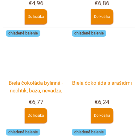
€4,96
€6,86
Do košíka
Do košíka
chladené balenie
chladené balenie
Biela čokoláda bylinná -
Biela čokoláda s arašidmi
nechtík, baza, nevädza,
ruža
€6,77
€6,24
Do košíka
Do košíka
chladené balenie
chladené balenie