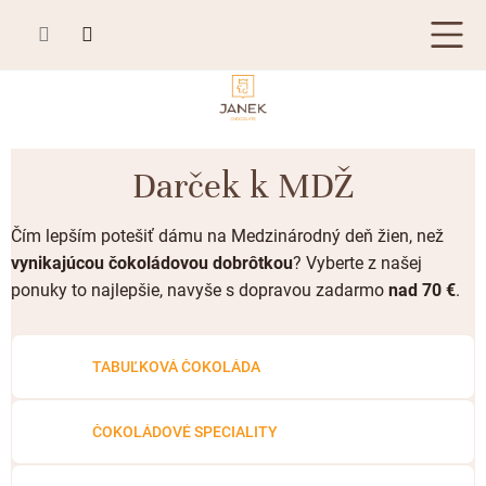
Prejsť
na
obsah
TABUĽKOVÁ ČOKOLÁDA
Darček k MDŽ
Plnená čokoláda
BONBONIÉRY, PRALINKY A HĽUZOVKY
Čím lepším potešiť dámu na Medzinárodný deň žien, než
Mliečna čokoláda
Bonboniéry
ČOKOLÁDOVÉ ŠPECIALITY
vynikajúcou čokoládovou dobrôtkou
? Vyberte z našej
Horká čokoláda
Kusové pralinky a hľuzovky
ponuky to najlepšie, navyše s dopravou zadarmo
nad 70 €
.
Čokoládové lízanky
ZÁKAZKOVÁ VÝROBA
Biela čokoláda
Čokoládové srdiečka
PRÍLEŽITOSTI
Bean to bar čokoláda
TABUĽKOVÁ ČOKOLÁDA
Čokoládové figúrky
Letné darčeky
KAKAOVÉ VÝROBKY
Čokoláda Passion
Čokoládové krémy
Svadobné čokolády
ČOKOLÁDOVÉ SPECIALITY
Lámaná čokoláda
Kakaové bôby
Prihlásenie
Cibuľové chutney
Narodeniny
Kakaové maslo