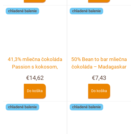
chladené balenie
chladené balenie
41,3% mliečna čokoláda
50% Bean to bar mliečna
Passion s kokosom,
čokoláda – Madagaskar
pekanovými orechmi a
s levanduľou
€14,62
€7,43
malinami
Do košíka
Do košíka
chladené balenie
chladené balenie