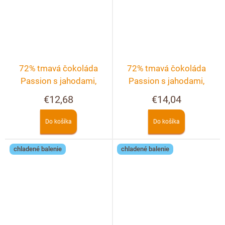
72% tmavá čokoláda
72% tmavá čokoláda
Passion s jahodami,
Passion s jahodami,
malinami a fialkami
malinami, černicami a
€12,68
€14,04
ríbezľami
Do košíka
Do košíka
chladené balenie
chladené balenie