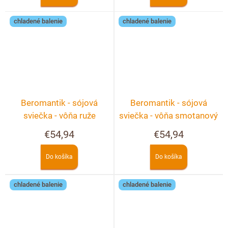
chladené balenie
chladené balenie
Beromantik - sójová
Beromantik - sójová
sviečka - vôňa ruže
sviečka - vôňa smotanový
dezert
€54,94
€54,94
Do košíka
Do košíka
chladené balenie
chladené balenie