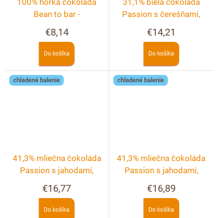
100% horká čokoláda
31,1% biela čokoláda
Bean to bar -
Passion s čerešňami,
Dominikánska republika
malinami, černicami a
€8,14
€14,21
ružou
Do košíka
Do košíka
chladené balenie
chladené balenie
41,3% mliečna čokoláda
41,3% mliečna čokoláda
Passion s jahodami,
Passion s jahodami,
malinami a fialkami
malinami, černicami a
€16,77
€16,89
ríbezľami
Do košíka
Do košíka