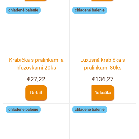
chladené balenie
chladené balenie
Krabička s pralinkami a
Luxusná krabička s
hľuzovkami 20ks
pralinkami 80ks
€27,22
€136,27
Detail
Do košíka
chladené balenie
chladené balenie