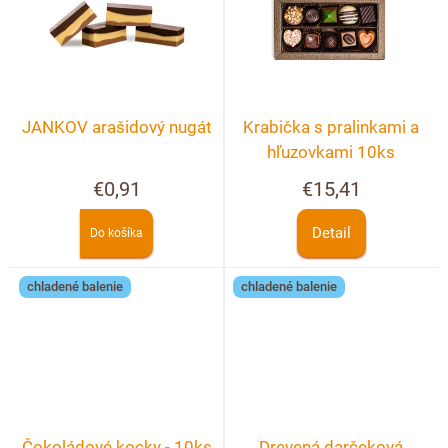
JANKOV arašidový nugát
Krabička s pralinkami a
hľuzovkami 10ks
€0,91
€15,41
Detail
Do košíka
chladené balenie
chladené balenie
Čokoládové kocky - 10ks
Drevená darčeková