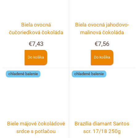
Biela ovocná
Biela ovocná jahodovo-
čučoriedková čokoláda
malinová čokoláda
€7,43
€7,56
Do košíka
Do košíka
chladené balenie
chladené balenie
Biele májové čokoládové
Brazília diamant Santos
srdce s potlačou
scr. 17/18 250g