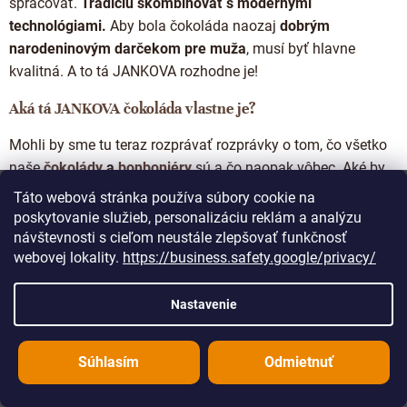
spracovať.
Tradíciu skombinovať s modernými
s
u
technológiami.
Aby bola čokoláda naozaj
dobrým
narodeninovým darčekom pre muža
, musí byť hlavne
kvalitná. A to tá JANKOVA rozhodne je!
Aká tá JANKOVA čokoláda vlastne je?
Mohli by sme tu teraz rozprávať rozprávky o tom, čo všetko
naše
čokolády
a
bonboniéry
sú a čo naopak vôbec. Aké by
mali byť a čo od nich čakať. Ale prečo vás kŕmiť
Táto webová stránka používa súbory cookie na
slovami.
Skúste to radšej na vlastný jazyk a
poskytovanie služieb, personalizáciu reklám a analýzu
nebezpečenstvo.
To, čo robíme, totiž spôsobuje
okamžitú
návštevnosti s cieľom neustále zlepšovať funkčnosť
webovej lokality.
https://business.safety.google/privacy/
závislosť na
kvalitnej čokoláde
.
Prečo JANKOVA čokoláda slová nepotrebuje?
Nastavenie
Pretože jednoducho chutí tak, ako čokoláda chutiť má.
A je
jedno, či ste si prišli pro
mliečnu
,
horkú
alebo
bielu
.
Keď sme
Súhlasím
Odmietnuť
sa
v roku 2015
do tejto šialenosti pustili, vedeli sme jediné.
Naša práca bude hovoriť sama za seba. A toho sa držíme.