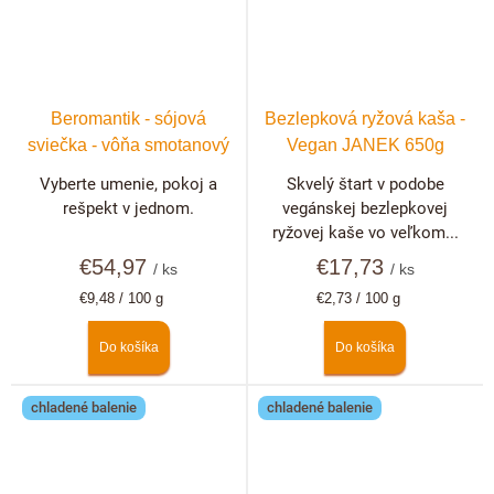
Beromantik - sójová
Bezlepková ryžová kaša -
sviečka - vôňa smotanový
Vegan JANEK 650g
dezert
Vyberte umenie, pokoj a
Skvelý štart v podobe
rešpekt v jednom.
vegánskej bezlepkovej
ryžovej kaše vo veľkom...
€54,97
€17,73
/ ks
/ ks
Jednotková
Jednotková
€9,48 / 100 g
€2,73 / 100 g
cena:
cena:
Do košíka
Do košíka
chladené balenie
chladené balenie