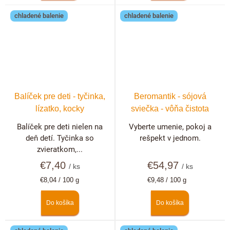
chladené balenie
chladené balenie
Balíček pre deti - tyčinka,
Beromantik - sójová
lízatko, kocky
sviečka - vôňa čistota
Balíček pre deti nielen na
Vyberte umenie, pokoj a
deň detí. Tyčinka so
rešpekt v jednom.
zvieratkom,...
€7,40
€54,97
/ ks
/ ks
Jednotková
Jednotková
€8,04 / 100 g
€9,48 / 100 g
cena:
cena:
Do košíka
Do košíka