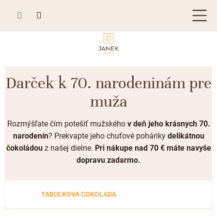
Prejsť
na
obsah
TABUĽKOVÁ ČOKOLÁDA
Darček k 70. narodeninám pre
Plnená čokoláda
BONBONIÉRY, PRALINKY A HĽUZOVKY
muža
Mliečna čokoláda
Bonboniéry
ČOKOLÁDOVÉ ŠPECIALITY
Horká čokoláda
Rozmýšľate čím potešiť mužského
v deň jeho krásnych 70.
Kusové pralinky a hľuzovky
Čokoládové lízanky
ZÁKAZKOVÁ VÝROBA
narodenín
? Prekvapte jeho chuťové poháriky
delikátnou
Biela čokoláda
čokoládou
z našej dielne.
Pri nákupe nad 70 € máte navyše
Čokoládové srdiečka
PRÍLEŽITOSTI
Bean to bar čokoláda
dopravu zadarmo.
Čokoládové figúrky
Letné darčeky
KAKAOVÉ VÝROBKY
Čokoláda Passion
Čokoládové krémy
Svadobné čokolády
TABUĽKOVÁ ČOKOLÁDA
Lámaná čokoláda
Kakaové bôby
Prihlásenie
Cibuľové chutney
Narodeniny
Kakaové maslo