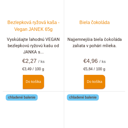
Bezlepková ryžová kaša -
Biela čokoláda
Vegan JANEK 65g
Vyskúšajte lahodnú VEGAN
Najjemnejšia biela čokoláda
bezlepkovú ryžovú kašu od
zaliata v pohári mlieka.
JANKA s...
€2,27
€4,96
/ ks
/ ks
Jednotková
Jednotková
€3,49 / 100 g
€5,84 / 100 g
cena:
cena:
Do košíka
Do košíka
chladené balenie
chladené balenie