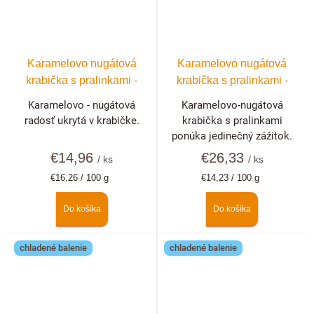
Karamelovo nugátová
Karamelovo nugátová
krabička s pralinkami -
krabička s pralinkami -
10ks
20ks
Karamelovo - nugátová
Karamelovo-nugátová
radosť ukrytá v krabičke.
krabička s pralinkami
ponúka jedinečný zážitok.
€14,96
€26,33
/ ks
/ ks
Jednotková
Jednotková
€16,26 / 100 g
€14,23 / 100 g
cena:
cena:
Do košíka
Do košíka
chladené balenie
chladené balenie