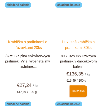
chladené balenie
chladené balenie
Krabička s pralinkami a
Luxusná krabička s
hľuzovkami 20ks
pralinkami 80ks
Škatuľka plná čokoládových
80 kusov exkluzívnych
praliniek. Vy si vyberiete, my
praliniek v darčekovom
naplníme....
balení.
€136,35
/ ks
Jednotková
€15,49 / 100 g
€27,24
cena:
/ ks
Do košíka
Jednotková
€12,97 / 100 g
cena:
chladené balenie
chladené balenie