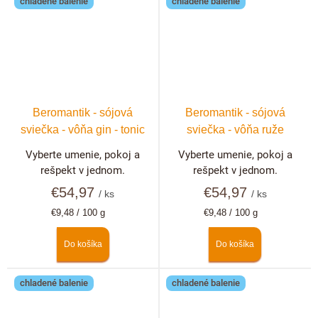
chladené balenie
chladené balenie
Beromantik - sójová
Beromantik - sójová
sviečka - vôňa gin - tonic
sviečka - vôňa ruže
Vyberte umenie, pokoj a
Vyberte umenie, pokoj a
rešpekt v jednom.
rešpekt v jednom.
€54,97
€54,97
/ ks
/ ks
Jednotková
Jednotková
€9,48 / 100 g
€9,48 / 100 g
cena:
cena:
Do košíka
Do košíka
chladené balenie
chladené balenie