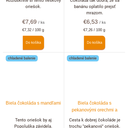
Rozlúsknite si tento lieskový
Čokoláda tak dobrá, že sa
oriešok.
banánu oplatilo prejsť
mrazom.
€7,69
€6,53
/ ks
/ ks
Jednotková
Jednotková
€7,32 / 100 g
€7,26 / 100 g
cena:
cena:
Do košíka
Do košíka
chladené balenie
chladené balenie
Biela čokoláda s mandľami
Biela čokoláda s
pekanovými orechmi a
lyofilizovanými jahodami
Tento oriešok by aj
Cesta k dobrej čokoláde je
Popoluška závidela.
trochu "pekanový" oriešok.