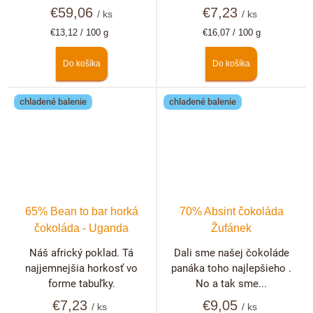
€59,06
€7,23
/ ks
/ ks
Jednotková
Jednotková
€13,12 / 100 g
€16,07 / 100 g
cena:
cena:
Do košíka
Do košíka
chladené balenie
chladené balenie
65% Bean to bar horká
70% Absint čokoláda
čokoláda - Uganda
Žufánek
Náš africký poklad. Tá
Dali sme našej čokoláde
najjemnejšia horkosť vo
panáka toho najlepšieho .
forme tabuľky.
No a tak sme...
€7,23
€9,05
/ ks
/ ks