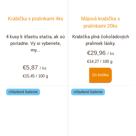
Krabička s pralinkami 4ks
Májová krabička s
pralinkami 20ks
4 kusy k šťastiu stačia, ak sú
Krabička plná čokoládových
poriadne. Vy si vyberiete,
praliniek lásky.
my...
€29,96
/ ks
Jednotková
€14,27 / 100 g
€5,87
cena:
/ ks
Do košíka
Jednotková
€15,45 / 100 g
cena:
chladené balenie
chladené balenie