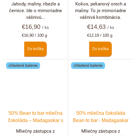
malinami, černicami a
pekanovými orechmi a
Jahody, maliny, ríbezle a
Kokos, pekanový orech a
ríbezľami
malinami
černice. Ide o mimoriadne
maliny. To je mimoriadne
vášnivú...
vášnivá kombinácia.
€16,90
€14,63
/ ks
/ ks
Jednotková
Jednotková
€16,90 / 100 g
€12,19 / 100 g
cena:
cena:
Do košíka
Do košíka
chladené balenie
chladené balenie
50% Bean to bar mliečna
50% mliečna čokoláda
čokoláda – Madagaskar s
Bean to bar - Madagaskar
levanduľou
Mliečny zástupca z
Mliečny zástupca z