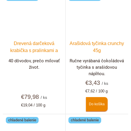
Drevená darčeková
Arašidová tyčinka crunchy
krabička s pralinkami a
45g
hľuzovkami 40 ks +
40 dôvodov, prečo milovať
Ručne vyrábaná čokoládová
možnosť personalizácie
život.
tyčinka s arašidovou
náplňou.
€3,43
/ ks
Jednotková
€7,62 / 100 g
€79,98
cena:
/ ks
Do košíka
Jednotková
€19,04 / 100 g
cena:
chladené balenie
chladené balenie