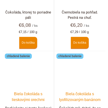
Čokoláda, ktorej to poriadne
Čiernobiela na pohľad.
páli
Pestrá na chuť.
€6,08
€6,20
/ ks
/ ks
Jednotková
Jednotková
€7,15 / 100 g
€7,29 / 100 g
cena:
cena:
Do košíka
Do košíka
chladené balenie
chladené balenie
Biela čokoláda s
Biela čokoláda s
lieskovými orechmi
lyofilizovaným banánom