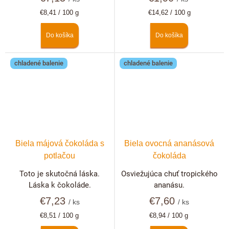
Jednotková
Jednotková
€8,41 / 100 g
€14,62 / 100 g
cena:
cena:
Do košíka
Do košíka
chladené balenie
chladené balenie
Biela májová čokoláda s
Biela ovocná ananásová
potlačou
čokoláda
Toto je skutočná láska.
Osviežujúca chuť tropického
Láska k čokoláde.
ananásu.
€7,23
€7,60
/ ks
/ ks
Jednotková
Jednotková
€8,51 / 100 g
€8,94 / 100 g
cena:
cena: