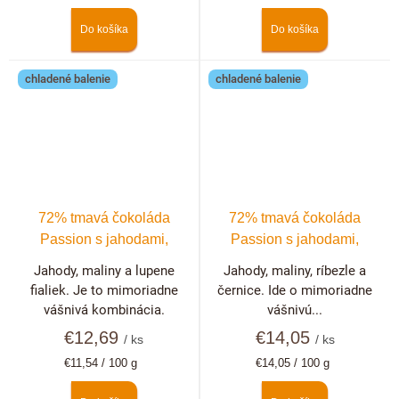
cena:
cena:
Do košíka
Do košíka
chladené balenie
chladené balenie
72% tmavá čokoláda
72% tmavá čokoláda
Passion s jahodami,
Passion s jahodami,
malinami a fialkami
malinami, černicami a
Jahody, maliny a lupene
Jahody, maliny, ríbezle a
ríbezľami
fialiek. Je to mimoriadne
černice. Ide o mimoriadne
vášnivá kombinácia.
vášnivú...
€12,69
€14,05
/ ks
/ ks
Jednotková
Jednotková
€11,54 / 100 g
€14,05 / 100 g
cena:
cena: