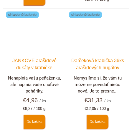
cena:
chladené balenie
chladené balenie
JANKOVE arašidové
Darčeková krabička 36ks
dukáty v krabičke
arašidových nugátov
Nenaplnia vašu peňaženku,
Nemyslíme si, že vám tu
ale naplnia vaše chuťové
môžeme povedať niečo
poháriky.
nové. Je to presne...
€4,96
€31,33
/ ks
/ ks
Jednotková
Jednotková
€8,27 / 100 g
€12,05 / 100 g
cena:
cena:
Do košíka
Do košíka