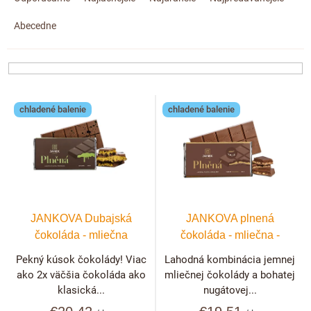
a
d
Abecedne
e
n
i
e
V
p
chladené balenie
chladené balenie
ý
r
p
o
i
d
s
u
p
k
r
t
JANKOVA Dubajská
JANKOVA plnená
o
o
čokoláda - mliečna
čokoláda - mliečna -
d
v
nugátová
Pekný kúsok čokolády! Viac
Lahodná kombinácia jemnej
u
ako 2x väčšia čokoláda ako
mliečnej čokolády a bohatej
k
klasická...
nugátovej...
t