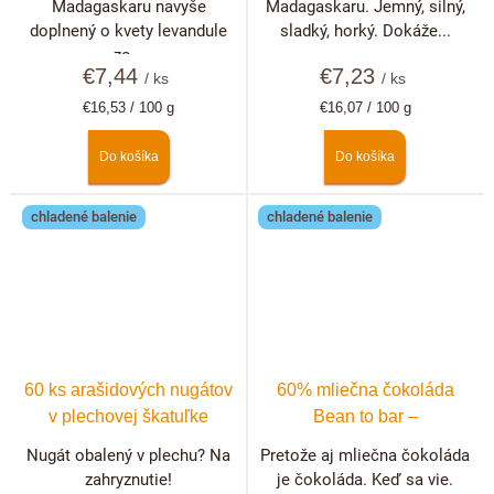
Madagaskaru navyše
Madagaskaru. Jemný, silný,
doplnený o kvety levandule
sladký, horký. Dokáže...
zo...
€7,44
€7,23
/ ks
/ ks
Jednotková
Jednotková
€16,53 / 100 g
€16,07 / 100 g
cena:
cena:
Do košíka
Do košíka
chladené balenie
chladené balenie
60 ks arašidových nugátov
60% mliečna čokoláda
v plechovej škatuľke
Bean to bar –
Dominikánska republika
Nugát obalený v plechu? Na
Pretože aj mliečna čokoláda
zahryznutie!
je čokoláda. Keď sa vie.