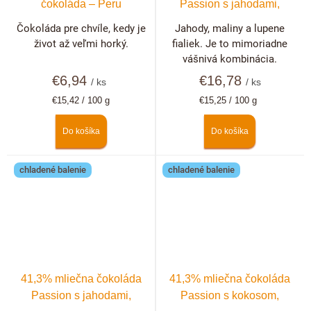
čokoláda – Peru
Passion s jahodami,
malinami a fialkami
Čokoláda pre chvíle, kedy je
Jahody, maliny a lupene
život až veľmi horký.
fialiek. Je to mimoriadne
vášnivá kombinácia.
€6,94
€16,78
/ ks
/ ks
Jednotková
Jednotková
€15,42 / 100 g
€15,25 / 100 g
cena:
cena:
Do košíka
Do košíka
chladené balenie
chladené balenie
41,3% mliečna čokoláda
41,3% mliečna čokoláda
Passion s jahodami,
Passion s kokosom,