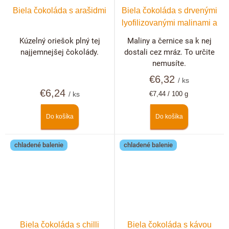
Biela čokoláda s arašidmi
Biela čokoláda s drvenými
lyofilizovanými malinami a
černicami
Kúzelný oriešok plný tej
Maliny a černice sa k nej
najjemnejšej čokolády.
dostali cez mráz. To určite
nemusíte.
€6,32
/ ks
€6,24
Jednotková
/ ks
€7,44 / 100 g
cena:
Do košíka
Do košíka
chladené balenie
chladené balenie
Biela čokoláda s chilli
Biela čokoláda s kávou