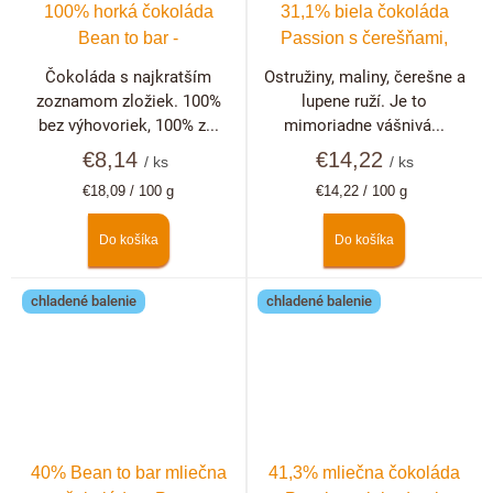
100% horká čokoláda
31,1% biela čokoláda
Bean to bar -
Passion s čerešňami,
Dominikánska republika
malinami, černicami a
Čokoláda s najkratším
Ostružiny, maliny, čerešne a
ružou
zoznamom zložiek. 100%
lupene ruží. Je to
bez výhovoriek, 100% z...
mimoriadne vášnivá...
€8,14
€14,22
/ ks
/ ks
Jednotková
Jednotková
€18,09 / 100 g
€14,22 / 100 g
cena:
cena:
Do košíka
Do košíka
chladené balenie
chladené balenie
40% Bean to bar mliečna
41,3% mliečna čokoláda