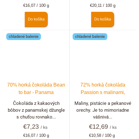
Jednotková
Jednotková
€16,07 / 100 g
€20,11 / 100 g
cena:
cena:
Do košíka
Do košíka
chladené balenie
chladené balenie
70% horká čokoláda Bean
72% horká čokoláda
to bar - Panama
Passion s malinami,
pistáciami a pekanovými
Čokoláda z kakaových
Maliny, pistácie a pekanové
orechmi
bôbov z panamskej džungle
orechy. Je to mimoriadne
s chuťou rovnako...
vášnivá...
€7,23
€12,69
/ ks
/ ks
Jednotková
Jednotková
€16,07 / 100 g
€10,58 / 100 g