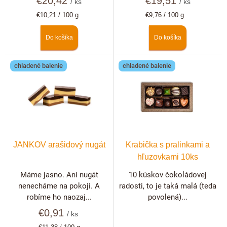
€20,42
€19,51
/ ks
/ ks
o
Jednotková
Jednotková
€10,21 / 100 g
€9,76 / 100 g
v
cena:
cena:
Do košíka
Do košíka
chladené balenie
chladené balenie
JANKOV arašidový nugát
Krabička s pralinkami a
hľuzovkami 10ks
Máme jasno. Ani nugát
10 kúskov čokoládovej
nenecháme na pokoji. A
radosti, to je taká malá (teda
robíme ho naozaj...
povolená)...
€0,91
/ ks
Jednotková