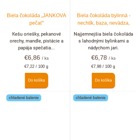
Biela čokoláda „JANKOVA
Biela čokoláda bylinná -
pečať“
nechtík, baza, nevädza,
ruža
Kešu oriešky, pekanové
Najjemnejšia biela čokoláda
orechy, mandle, pistácie a
s lahodnými bylinkami a
papája spečatia...
nádychom jari.
€6,86
€6,78
/ ks
/ ks
Jednotková
Jednotková
€7,22 / 100 g
€7,98 / 100 g
cena:
cena:
Do košíka
Do košíka
chladené balenie
chladené balenie