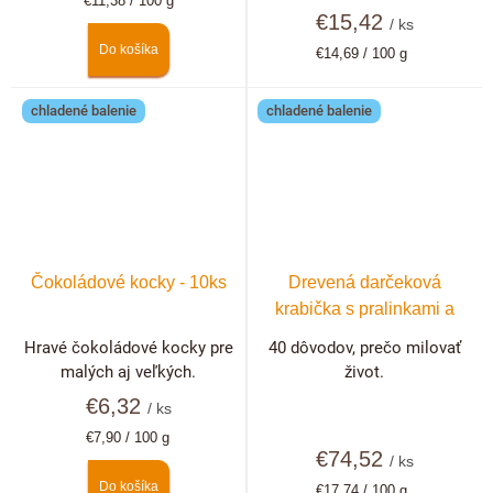
€11,38 / 100 g
cena:
€15,42
/ ks
Do košíka
Jednotková
€14,69 / 100 g
cena:
chladené balenie
chladené balenie
Čokoládové kocky - 10ks
Drevená darčeková
krabička s pralinkami a
hľuzovkami 40 ks
Hravé čokoládové kocky pre
40 dôvodov, prečo milovať
malých aj veľkých.
život.
€6,32
/ ks
Jednotková
€7,90 / 100 g
cena:
€74,52
/ ks
Do košíka
Jednotková
€17,74 / 100 g