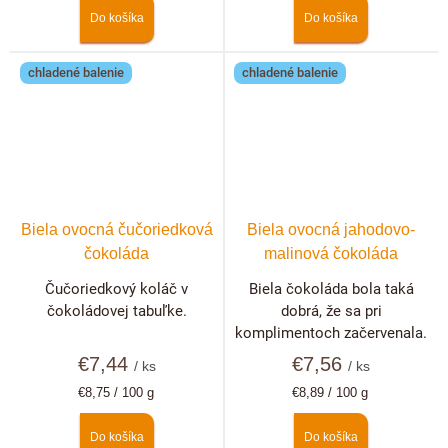
Do košíka
Do košíka
chladené balenie
chladené balenie
Biela ovocná čučoriedková
Biela ovocná jahodovo-
čokoláda
malinová čokoláda
Čučoriedkový koláč v
Biela čokoláda bola taká
čokoládovej tabuľke.
dobrá, že sa pri
komplimentoch začervenala.
€7,44
€7,56
/ ks
/ ks
Jednotková
Jednotková
€8,75 / 100 g
€8,89 / 100 g
cena:
cena:
Do košíka
Do košíka