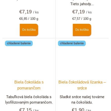
Tieto jahody...
€7,19
€7,19
/ ks
/ ks
Jednotková
Jednotková
€6,85 / 100 g
€7,57 / 100 g
cena:
cena:
Do košíka
Do košíka
chladené balenie
chladené balenie
Biela čokoláda s
Biela čokoládová lízanka –
pomarančom
srdce
Tabuľková biela čokoláda s
Sladké srdce našej továrne
lyofilizovaným pomarančom.
na čokoládu.
€7,15
€1,90
/ ks
/ ks