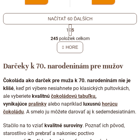
NAČÍTAŤ 60 ĎALŠÍCH
S
1
5
t
O
r
245
položiek celkom
v
á
l
HORE
n
á
k
o
d
v
Darčeky k 70. narodeninám pre mužov
a
a
c
n
i
i
Čokoláda ako darček pre muža k 70. narodeninám nie je
e
e
klišé
, keď pri výbere nesiahnete po klasických pultovkách,
p
r
ale vyberiete
kvalitnú
čokoládovú tabuľku
,
v
vynikajúce
pralinky
alebo napríklad
luxusnú
horúcu
k
čokoládu
. A smelo ju môžete darovať aj k sedemdesiatinám.
y
v
ý
Stačilo na to vziať
kvalitné suroviny
. Poznať ich pôvod,
p
starostlivo ich prebrať a nakoniec poctivo
i