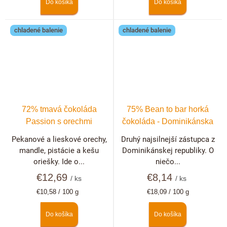
Do košíka
Do košíka
chladené balenie
chladené balenie
72% tmavá čokoláda
75% Bean to bar horká
Passion s orechmi
čokoláda - Dominikánska
republika
Pekanové a lieskové orechy,
Druhý najsilnejší zástupca z
mandle, pistácie a kešu
Dominikánskej republiky. O
oriešky. Ide o...
niečo...
€12,69
€8,14
/ ks
/ ks
Jednotková
Jednotková
€10,58 / 100 g
€18,09 / 100 g
cena:
cena:
Do košíka
Do košíka