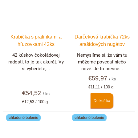
Krabička s pralinkami a
Darčeková krabička 72ks
hľuzovkami 42ks
arašidových nugátov
42 kúskov čokoládovej
Nemyslíme si, že vám tu
radosti, to je tak akurát. Vy
môžeme povedať niečo
si vyberiete,...
nové. Je to presne...
€59,97
/ ks
Jednotková
€11,11 / 100 g
€54,52
cena:
/ ks
Do košíka
Jednotková
€12,53 / 100 g
cena:
chladené balenie
chladené balenie