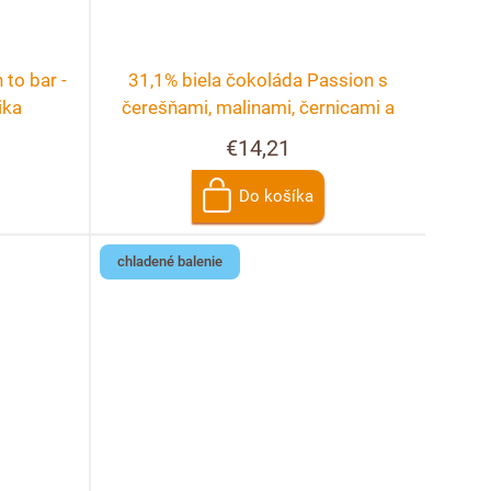
to bar -
31,1% biela čokoláda Passion s
ika
čerešňami, malinami, černicami a
ružou
€14,21
Do košíka
chladené balenie