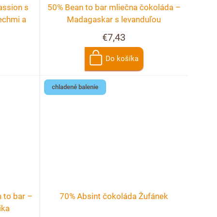
assion s
50% Bean to bar mliečna čokoláda –
echmi a
Madagaskar s levanduľou
€7,43
Do košíka
chladené balenie
 to bar –
70% Absint čokoláda Žufánek
ika