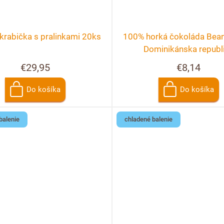
krabička s pralinkami 20ks
100% horká čokoláda Bean 
Dominikánska republ
€29,95
€8,14
Do košíka
Do košíka
balenie
chladené balenie