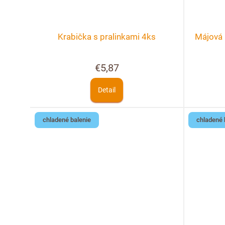
Krabička s pralinkami 4ks
Májová 
€5,87
Detail
chladené balenie
chladené 