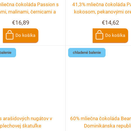
liečna čokoláda Passion s
41,3% mliečna čokoláda P
mi, malinami, černicami a
kokosom, pekanovými or
ríbezľami
malinami
€16,89
€14,62
Do košíka
Do košíka
balenie
chladené balenie
s arašidových nugátov v
60% mliečna čokoláda Bean
plechovej škatuľke
Dominikánska republ