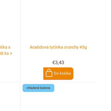
ička s
Arašidová tyčinka crunchy 45g
40 ks +
cie
€3,43
Do košíka
chladené balenie