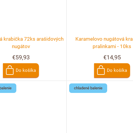
á krabička 72ks arašidových
Karamelovo nugátová kra
nugátov
pralinkami - 10ks
€59,93
€14,95
Do košíka
Do košíka
balenie
chladené balenie