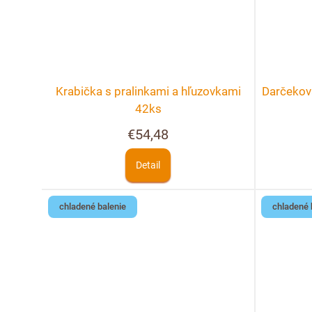
Krabička s pralinkami a hľuzovkami
Darčekov
42ks
€54,48
Detail
chladené balenie
chladené 