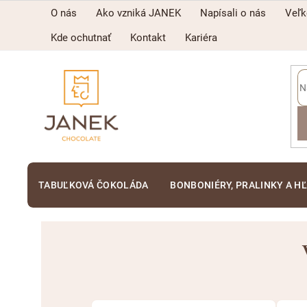
Prejsť
O nás
Ako vzniká JANEK
Napísali o nás
Veľ
na
obsah
Kde ochutnať
Kontakt
Kariéra
TABUĽKOVÁ ČOKOLÁDA
BONBONIÉRY, PRALINKY A H