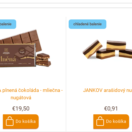
balenie
chladené balenie
plnená čokoláda - mliečna -
JANKOV arašidový nu
nugátová
€19,50
€0,91
Do košíka
Do košíka