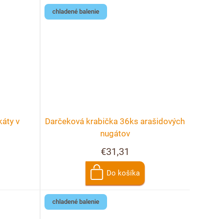
chladené balenie
áty v
Darčeková krabička 36ks arašidových
nugátov
€31,31
Do košíka
chladené balenie