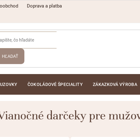
koobchod
Doprava a platba
HĽADAŤ
ĽUZOVKY
ČOKOLÁDOVÉ ŠPECIALITY
ZÁKAZKOVÁ VÝROBA
Vianočné darčeky pre mužo