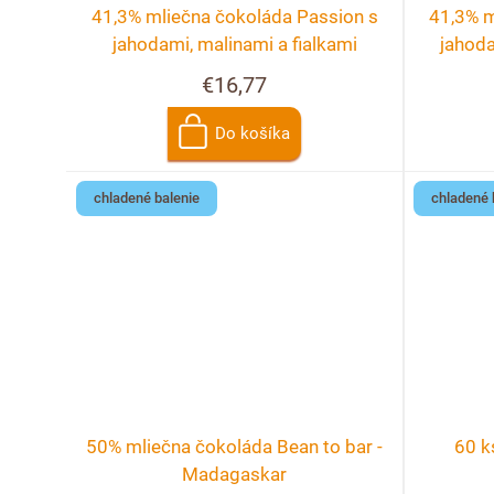
41,3% mliečna čokoláda Passion s
41,3% m
jahodami, malinami a fialkami
jahoda
€16,77
Do košíka
chladené balenie
chladené 
50% mliečna čokoláda Bean to bar -
60 k
Madagaskar