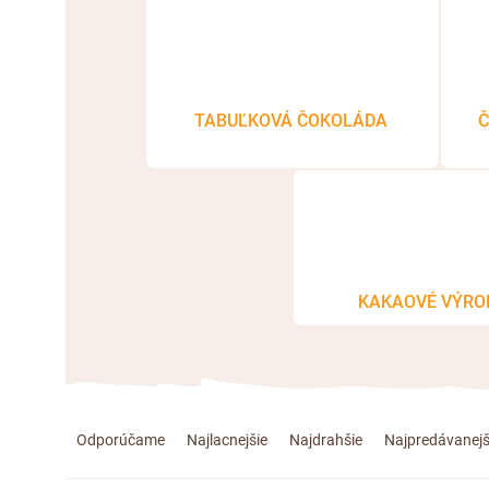
TABUĽKOVÁ ČOKOLÁDA
Č
KAKAOVÉ VÝRO
R
Odporúčame
Najlacnejšie
Najdrahšie
Najpredávanejš
a