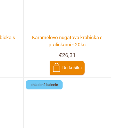
bička s
Karamelovo nugátová krabička s
pralinkami - 20ks
€26,31
Do košíka
chladené balenie