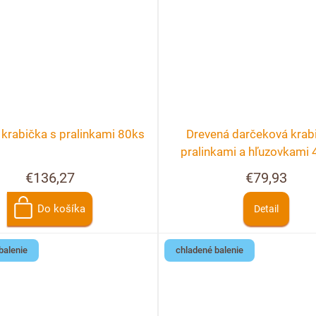
krabička s pralinkami 80ks
Drevená darčeková krab
pralinkami a hľuzovkami 
možnosť personalizá
€136,27
€79,93
Do košíka
Detail
balenie
chladené balenie