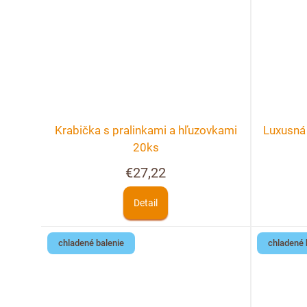
Krabička s pralinkami a hľuzovkami
Luxusná 
20ks
€27,22
Detail
chladené balenie
chladené 