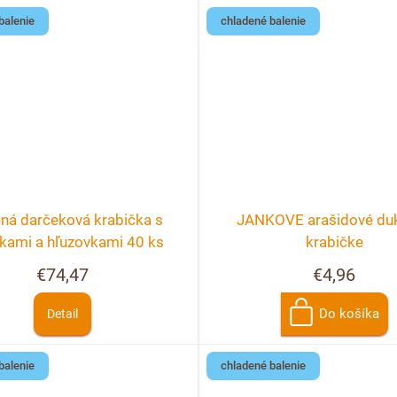
balenie
chladené balenie
ná darčeková krabička s
JANKOVE arašidové duk
nkami a hľuzovkami 40 ks
krabičke
€74,47
€4,96
Do košíka
Detail
balenie
chladené balenie