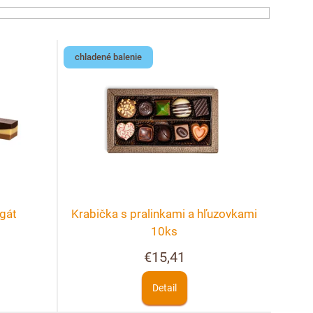
chladené balenie
gát
Krabička s pralinkami a hľuzovkami
10ks
€15,41
Detail