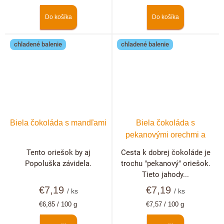
cena:
cena:
Do košíka
Do košíka
chladené balenie
chladené balenie
Biela čokoláda s mandľami
Biela čokoláda s
pekanovými orechmi a
lyofilizovanými jahodami
Tento oriešok by aj
Cesta k dobrej čokoláde je
Popoluška závidela.
trochu "pekanový" oriešok.
Tieto jahody...
€7,19
€7,19
/ ks
/ ks
Jednotková
Jednotková
€6,85 / 100 g
€7,57 / 100 g
cena:
cena: