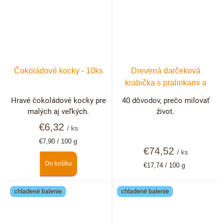
Čokoládové kocky - 10ks
Drevená darčeková
krabička s pralinkami a
hľuzovkami 40 ks
Hravé čokoládové kocky pre
40 dôvodov, prečo milovať
malých aj veľkých.
život.
€6,32
/ ks
Jednotková
€7,90 / 100 g
cena:
€74,52
/ ks
Do košíka
Jednotková
€17,74 / 100 g
cena:
chladené balenie
chladené balenie