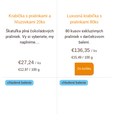
Krabička s pralinkami a
Luxusná krabička s
hľuzovkami 20ks
pralinkami 80ks
Škatuľka plná čokoládových
80 kusov exkluzívnych
praliniek. Vy si vyberiete, my
praliniek v darčekovom
naplníme....
balení.
€136,35
/ ks
Jednotková
€15,49 / 100 g
€27,24
cena:
/ ks
Do košíka
Jednotková
€12,97 / 100 g
cena:
chladené balenie
chladené balenie