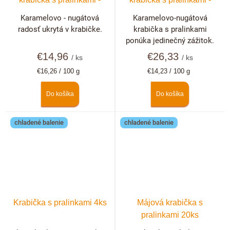
10ks
20ks
Karamelovo - nugátová
Karamelovo-nugátová
radosť ukrytá v krabičke.
krabička s pralinkami
ponúka jedinečný zážitok.
€14,96
€26,33
/ ks
/ ks
Jednotková
Jednotková
€16,26 / 100 g
€14,23 / 100 g
cena:
cena:
Do košíka
Do košíka
chladené balenie
chladené balenie
Krabička s pralinkami 4ks
Májová krabička s
pralinkami 20ks