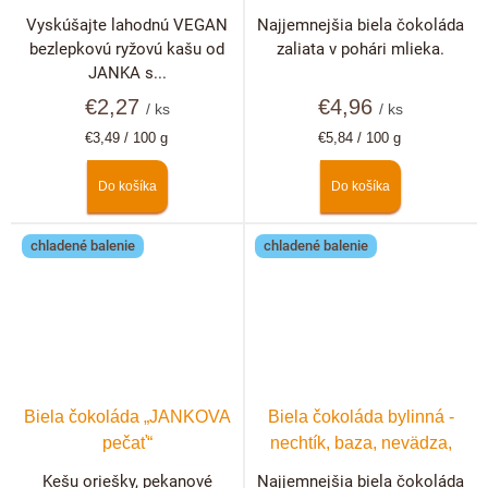
Vyskúšajte lahodnú VEGAN
Najjemnejšia biela čokoláda
bezlepkovú ryžovú kašu od
zaliata v pohári mlieka.
JANKA s...
€2,27
€4,96
/ ks
/ ks
Jednotková
Jednotková
€3,49 / 100 g
€5,84 / 100 g
cena:
cena:
Do košíka
Do košíka
chladené balenie
chladené balenie
Biela čokoláda „JANKOVA
Biela čokoláda bylinná -
pečať“
nechtík, baza, nevädza,
ruža
Kešu oriešky, pekanové
Najjemnejšia biela čokoláda