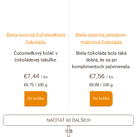
Biela ovocná čučoriedková
Biela ovocná jahodovo-
čokoláda
malinová čokoláda
Čučoriedkový koláč v
Biela čokoláda bola taká
čokoládovej tabuľke.
dobrá, že sa pri
komplimentoch začervenala.
€7,44
€7,56
/ ks
/ ks
Jednotková
Jednotková
€8,75 / 100 g
€8,89 / 100 g
cena:
cena:
Do košíka
Do košíka
NAČÍTAŤ 60 ĎALŠÍCH
S
1
5
t
O