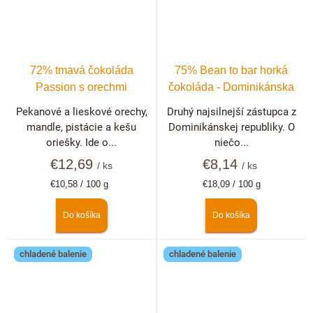
72% tmavá čokoláda
75% Bean to bar horká
Passion s orechmi
čokoláda - Dominikánska
republika
Pekanové a lieskové orechy,
Druhý najsilnejší zástupca z
mandle, pistácie a kešu
Dominikánskej republiky. O
oriešky. Ide o...
niečo...
€12,69
€8,14
/ ks
/ ks
Jednotková
Jednotková
€10,58 / 100 g
€18,09 / 100 g
cena:
cena:
Do košíka
Do košíka
chladené balenie
chladené balenie