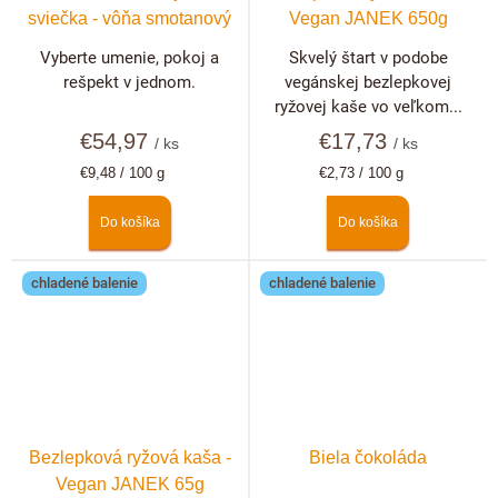
sviečka - vôňa smotanový
Vegan JANEK 650g
dezert
Vyberte umenie, pokoj a
Skvelý štart v podobe
rešpekt v jednom.
vegánskej bezlepkovej
ryžovej kaše vo veľkom...
€54,97
€17,73
/ ks
/ ks
Jednotková
Jednotková
€9,48 / 100 g
€2,73 / 100 g
cena:
cena:
Do košíka
Do košíka
chladené balenie
chladené balenie
Bezlepková ryžová kaša -
Biela čokoláda
Vegan JANEK 65g