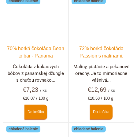
chladené balenie
chladené balenie
70% horká čokoláda Bean
72% horká čokoláda
to bar - Panama
Passion s malinami,
pistáciami a pekanovými
Čokoláda z kakaových
Maliny, pistácie a pekanové
orechmi
bôbov z panamskej džungle
orechy. Je to mimoriadne
s chuťou rovnako...
vášnivá...
€7,23
€12,69
/ ks
/ ks
Jednotková
Jednotková
€16,07 / 100 g
€10,58 / 100 g
cena:
cena:
Do košíka
Do košíka
chladené balenie
chladené balenie