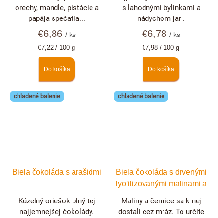
orechy, mandle, pistácie a
s lahodnými bylinkami a
papája spečatia...
nádychom jari.
€6,86
€6,78
/ ks
/ ks
Jednotková
Jednotková
€7,22 / 100 g
€7,98 / 100 g
cena:
cena:
Do košíka
Do košíka
chladené balenie
chladené balenie
Biela čokoláda s arašidmi
Biela čokoláda s drvenými
lyofilizovanými malinami a
černicami
Kúzelný oriešok plný tej
Maliny a černice sa k nej
najjemnejšej čokolády.
dostali cez mráz. To určite