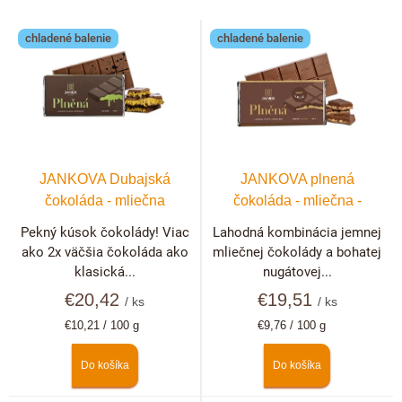
e
V
p
chladené balenie
chladené balenie
ý
r
p
o
i
d
s
u
p
k
r
t
JANKOVA Dubajská
JANKOVA plnená
o
o
čokoláda - mliečna
čokoláda - mliečna -
d
v
nugátová
Pekný kúsok čokolády! Viac
Lahodná kombinácia jemnej
u
ako 2x väčšia čokoláda ako
mliečnej čokolády a bohatej
k
klasická...
nugátovej...
t
€20,42
€19,51
/ ks
/ ks
o
Jednotková
Jednotková
€10,21 / 100 g
€9,76 / 100 g
v
cena:
cena:
Do košíka
Do košíka