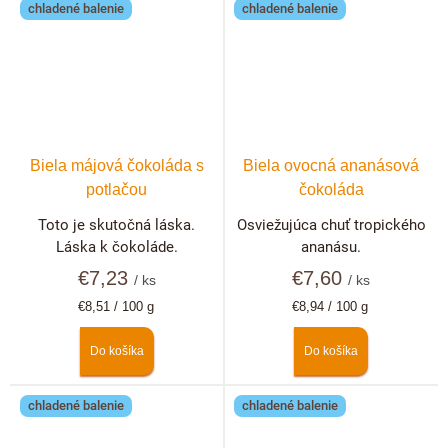
chladené balenie
chladené balenie
Biela májová čokoláda s
Biela ovocná ananásová
potlačou
čokoláda
Toto je skutočná láska.
Osviežujúca chuť tropického
Láska k čokoláde.
ananásu.
€7,23
€7,60
/ ks
/ ks
Jednotková
Jednotková
€8,51 / 100 g
€8,94 / 100 g
cena:
cena:
Do košíka
Do košíka
chladené balenie
chladené balenie