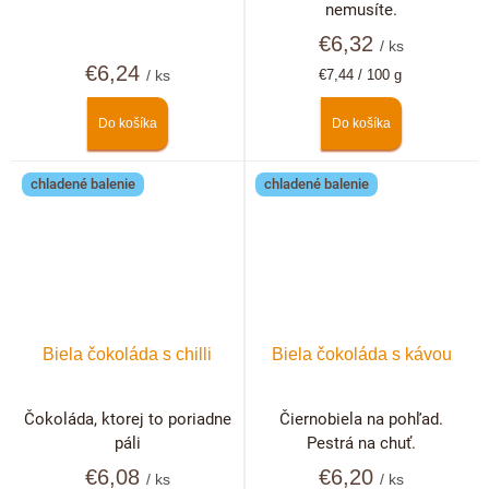
nemusíte.
€6,32
/ ks
€6,24
Jednotková
/ ks
€7,44 / 100 g
cena:
Do košíka
Do košíka
chladené balenie
chladené balenie
Biela čokoláda s chilli
Biela čokoláda s kávou
Čokoláda, ktorej to poriadne
Čiernobiela na pohľad.
páli
Pestrá na chuť.
€6,08
€6,20
/ ks
/ ks