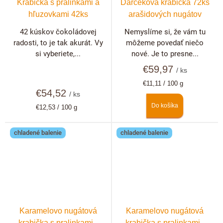
Krabička s pralinkami a
Darčeková krabička 72ks
hľuzovkami 42ks
arašidových nugátov
42 kúskov čokoládovej
Nemyslíme si, že vám tu
radosti, to je tak akurát. Vy
môžeme povedať niečo
si vyberiete,...
nové. Je to presne...
€59,97
/ ks
Jednotková
€11,11 / 100 g
€54,52
cena:
/ ks
Do košíka
Jednotková
€12,53 / 100 g
cena:
chladené balenie
chladené balenie
Karamelovo nugátová
Karamelovo nugátová
krabička s pralinkami -
krabička s pralinkami -