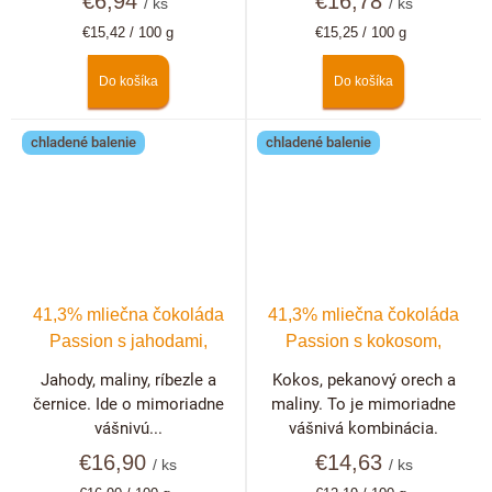
€6,94
€16,78
/ ks
/ ks
Jednotková
Jednotková
€15,42 / 100 g
€15,25 / 100 g
cena:
cena:
Do košíka
Do košíka
chladené balenie
chladené balenie
41,3% mliečna čokoláda
41,3% mliečna čokoláda
Passion s jahodami,
Passion s kokosom,
malinami, černicami a
pekanovými orechmi a
Jahody, maliny, ríbezle a
Kokos, pekanový orech a
ríbezľami
malinami
černice. Ide o mimoriadne
maliny. To je mimoriadne
vášnivú...
vášnivá kombinácia.
€16,90
€14,63
/ ks
/ ks