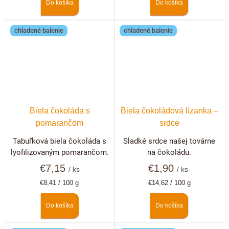
Do košíka
Do košíka
chladené balenie
chladené balenie
Biela čokoláda s
Biela čokoládová lízanka –
pomarančom
srdce
Tabuľková biela čokoláda s
Sladké srdce našej továrne
lyofilizovaným pomarančom.
na čokoládu.
€7,15
€1,90
/ ks
/ ks
Jednotková
Jednotková
€8,41 / 100 g
€14,62 / 100 g
cena:
cena:
Do košíka
Do košíka