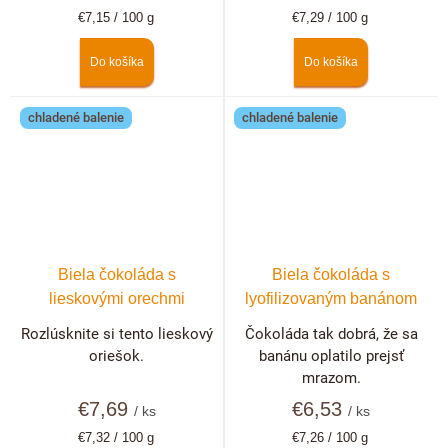
Jednotková
Jednotková
€7,15 / 100 g
€7,29 / 100 g
cena:
cena:
Do košíka
Do košíka
chladené balenie
chladené balenie
Biela čokoláda s
Biela čokoláda s
lieskovými orechmi
lyofilizovaným banánom
Rozlúsknite si tento lieskový
Čokoláda tak dobrá, že sa
oriešok.
banánu oplatilo prejsť
mrazom.
€7,69
€6,53
/ ks
/ ks
Jednotková
Jednotková
€7,32 / 100 g
€7,26 / 100 g