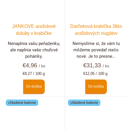
JANKOVE arašidové
Darčeková krabička 36ks
dukáty v krabičke
arašidových nugátov
Nenaplnia vašu peňaženku,
Nemyslíme si, že vám tu
ale naplnia vaše chuťové
môžeme povedať niečo
poháriky.
nové. Je to presne...
€4,96
€31,33
/ ks
/ ks
Jednotková
Jednotková
€8,27 / 100 g
€12,05 / 100 g
cena:
cena:
Do košíka
Do košíka
chladené balenie
chladené balenie