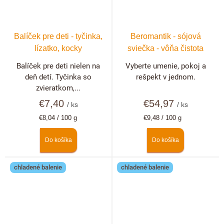
Balíček pre deti - tyčinka,
Beromantik - sójová
lízatko, kocky
sviečka - vôňa čistota
Balíček pre deti nielen na
Vyberte umenie, pokoj a
deň detí. Tyčinka so
rešpekt v jednom.
zvieratkom,...
€7,40
€54,97
/ ks
/ ks
Jednotková
Jednotková
€8,04 / 100 g
€9,48 / 100 g
cena:
cena:
Do košíka
Do košíka
chladené balenie
chladené balenie