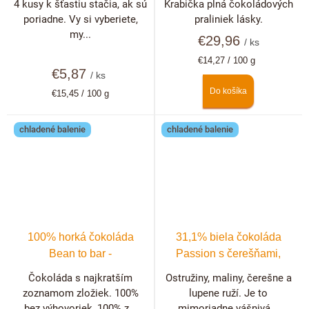
4 kusy k šťastiu stačia, ak sú
Krabička plná čokoládových
poriadne. Vy si vyberiete,
praliniek lásky.
my...
€29,96
/ ks
Jednotková
€14,27 / 100 g
€5,87
cena:
/ ks
Do košíka
Jednotková
€15,45 / 100 g
cena:
chladené balenie
chladené balenie
100% horká čokoláda
31,1% biela čokoláda
Bean to bar -
Passion s čerešňami,
Dominikánska republika
malinami, černicami a
Čokoláda s najkratším
Ostružiny, maliny, čerešne a
ružou
zoznamom zložiek. 100%
lupene ruží. Je to
bez výhovoriek, 100% z...
mimoriadne vášnivá...