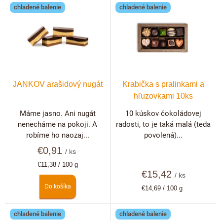
chladené balenie
chladené balenie
JANKOV arašidový nugát
Krabička s pralinkami a
hľuzovkami 10ks
Máme jasno. Ani nugát
10 kúskov čokoládovej
nenecháme na pokoji. A
radosti, to je taká malá (teda
robíme ho naozaj...
povolená)...
€0,91
/ ks
Jednotková
€11,38 / 100 g
cena:
€15,42
/ ks
Do košíka
Jednotková
€14,69 / 100 g
cena:
chladené balenie
chladené balenie