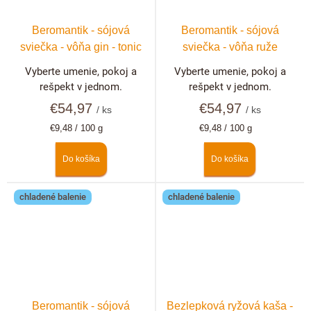
Beromantik - sójová
Beromantik - sójová
sviečka - vôňa gin - tonic
sviečka - vôňa ruže
Vyberte umenie, pokoj a
Vyberte umenie, pokoj a
rešpekt v jednom.
rešpekt v jednom.
€54,97
€54,97
/ ks
/ ks
Jednotková
Jednotková
€9,48 / 100 g
€9,48 / 100 g
cena:
cena:
Do košíka
Do košíka
chladené balenie
chladené balenie
Beromantik - sójová
Bezlepková ryžová kaša -