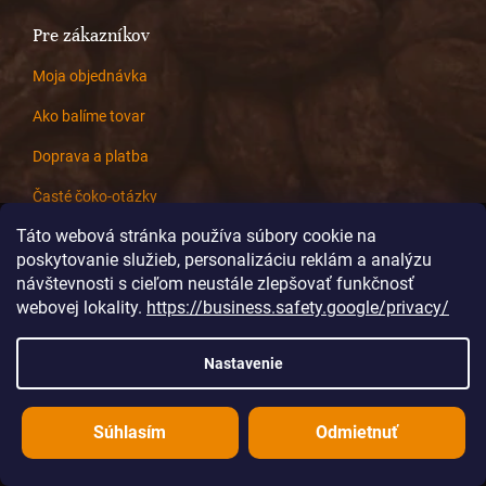
Pre zákazníkov
Moja objednávka
Ako balíme tovar
Doprava a platba
Časté čoko-otázky
Táto webová stránka používa súbory cookie na
Ochrana osobných udajov
poskytovanie služieb, personalizáciu reklám a analýzu
Obchodné podmienky
návštevnosti s cieľom neustále zlepšovať funkčnosť
webovej lokality.
https://business.safety.google/privacy/
Nastavenie
Pre firmy
Veľkoobchod
Súhlasím
Odmietnuť
Zákazková výroba