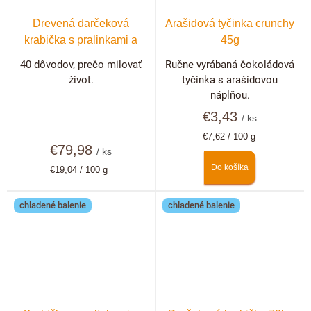
Drevená darčeková
Arašidová tyčinka crunchy
krabička s pralinkami a
45g
hľuzovkami 40 ks +
40 dôvodov, prečo milovať
Ručne vyrábaná čokoládová
možnosť personalizácie
život.
tyčinka s arašidovou
náplňou.
€3,43
/ ks
Jednotková
€7,62 / 100 g
€79,98
cena:
/ ks
Do košíka
Jednotková
€19,04 / 100 g
cena:
chladené balenie
chladené balenie