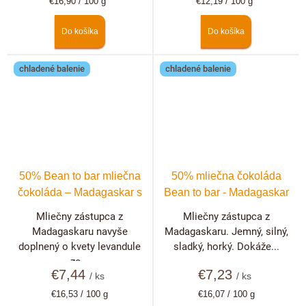
Jednotková
Jednotková
€16,90 / 100 g
€12,19 / 100 g
cena:
cena:
Do košíka
Do košíka
chladené balenie
chladené balenie
50% Bean to bar mliečna
50% mliečna čokoláda
čokoláda – Madagaskar s
Bean to bar - Madagaskar
levanduľou
Mliečny zástupca z
Mliečny zástupca z
Madagaskaru navyše
Madagaskaru. Jemný, silný,
doplnený o kvety levandule
sladký, horký. Dokáže...
zo...
€7,44
€7,23
/ ks
/ ks
Jednotková
Jednotková
€16,53 / 100 g
€16,07 / 100 g
cena:
cena: