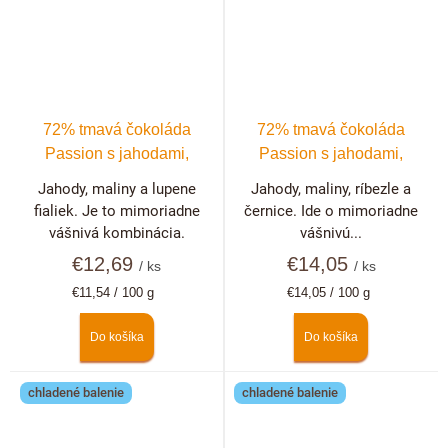
72% tmavá čokoláda
72% tmavá čokoláda
Passion s jahodami,
Passion s jahodami,
malinami a fialkami
malinami, černicami a
Jahody, maliny a lupene
Jahody, maliny, ríbezle a
ríbezľami
fialiek. Je to mimoriadne
černice. Ide o mimoriadne
vášnivá kombinácia.
vášnivú...
€12,69
€14,05
/ ks
/ ks
Jednotková
Jednotková
€11,54 / 100 g
€14,05 / 100 g
cena:
cena:
Do košíka
Do košíka
chladené balenie
chladené balenie