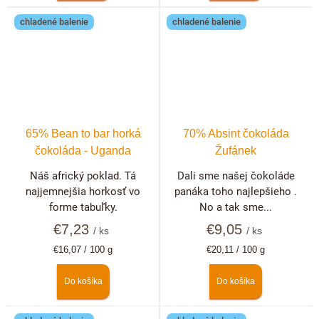
chladené balenie
chladené balenie
65% Bean to bar horká
70% Absint čokoláda
čokoláda - Uganda
Žufánek
Náš africký poklad. Tá
Dali sme našej čokoláde
najjemnejšia horkosť vo
panáka toho najlepšieho .
forme tabuľky.
No a tak sme...
€7,23
€9,05
/ ks
/ ks
Jednotková
Jednotková
€16,07 / 100 g
€20,11 / 100 g
cena:
cena:
Do košíka
Do košíka