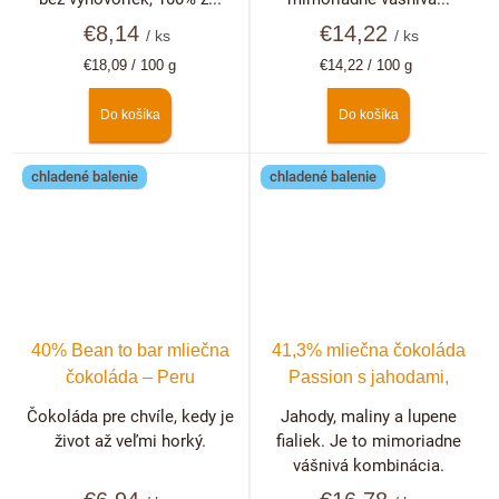
€8,14
€14,22
/ ks
/ ks
Jednotková
Jednotková
€18,09 / 100 g
€14,22 / 100 g
cena:
cena:
Do košíka
Do košíka
chladené balenie
chladené balenie
40% Bean to bar mliečna
41,3% mliečna čokoláda
čokoláda – Peru
Passion s jahodami,
malinami a fialkami
Čokoláda pre chvíle, kedy je
Jahody, maliny a lupene
život až veľmi horký.
fialiek. Je to mimoriadne
vášnivá kombinácia.