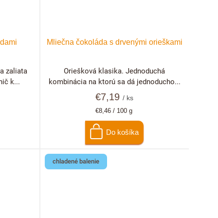
idami
Mliečna čokoláda s drvenými orieškami
 zaliata
Oriešková klasika. Jednoduchá
č k...
kombinácia na ktorú sa dá jednoducho...
€7,19
/ ks
Jednotková
€8,46 / 100 g
cena:
Do košíka
chladené balenie