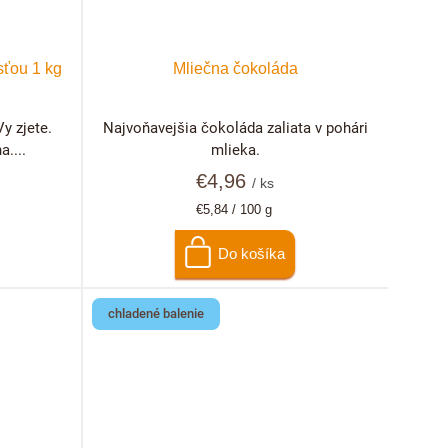
ťou 1 kg
Mliečna čokoláda
y zjete.
Najvoňavejšia čokoláda zaliata v pohári
....
mlieka.
€4,96
/ ks
Jednotková
€5,84 / 100 g
cena:
Do košíka
chladené balenie