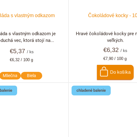
láda s vlastným odkazom
Čokoládové kocky - 1
áda s vlastným odkazom je
Hravé čokoládové kocky pre 
duchá vec, ktorá stojí na...
veľkých.
€6,32
€5,37
/ ks
/ ks
Jednotková
€7,90 / 100 g
Jednotková
€6,32 / 100 g
cena:
cena:
Do košíka
Mliečna
Biela
balenie
chladené balenie