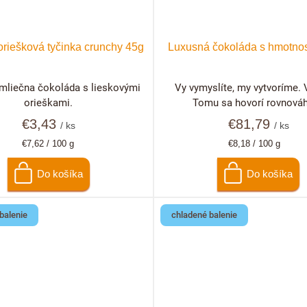
riešková tyčinka crunchy 45g
Luxusná čokoláda s hmotnos
mliečna čokoláda s lieskovými
Vy vymyslíte, my vytvoríme. V
orieškami.
Tomu sa hovorí rovnováha
€3,43
€81,79
/ ks
/ ks
Jednotková
Jednotková
€7,62 / 100 g
€8,18 / 100 g
cena:
cena:
Do košíka
Do košíka
balenie
chladené balenie