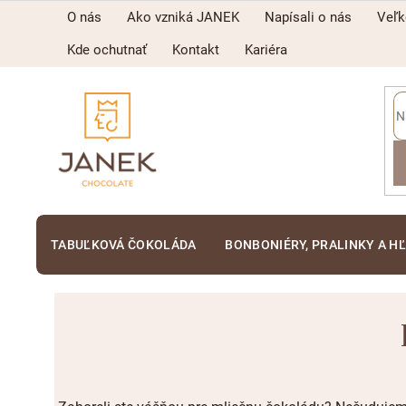
Prejsť
O nás
Ako vzniká JANEK
Napísali o nás
Veľ
na
obsah
Kde ochutnať
Kontakt
Kariéra
TABUĽKOVÁ ČOKOLÁDA
BONBONIÉRY, PRALINKY A H