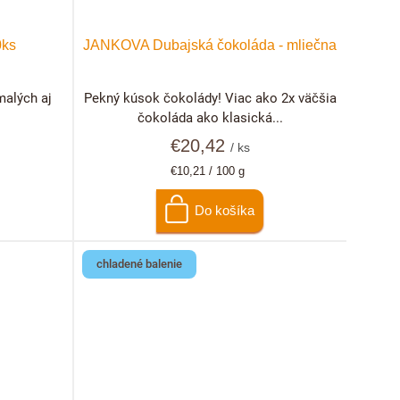
0ks
JANKOVA Dubajská čokoláda - mliečna
malých aj
Pekný kúsok čokolády! Viac ako 2x väčšia
čokoláda ako klasická...
€20,42
/ ks
Jednotková
€10,21 / 100 g
cena:
Do košíka
chladené balenie