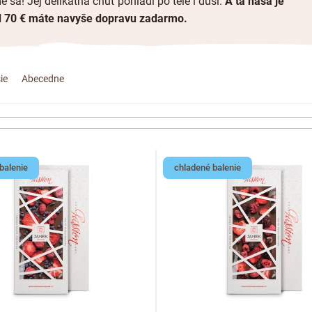
sa! Jej delikátna chuť pohladí po tele i duši.
A tá naša je
d 70 € máte navyše dopravu zadarmo.
ie
Abecedne
balenie
chladené balenie