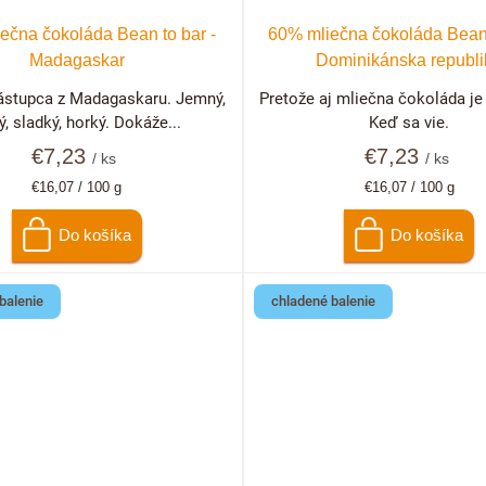
ečna čokoláda Bean to bar -
60% mliečna čokoláda Bean 
Madagaskar
Dominikánska republi
ástupca z Madagaskaru. Jemný,
Pretože aj mliečna čokoláda je
ý, sladký, horký. Dokáže...
Keď sa vie.
€7,23
€7,23
/ ks
/ ks
Jednotková
Jednotková
€16,07 / 100 g
€16,07 / 100 g
cena:
cena:
Do košíka
Do košíka
balenie
chladené balenie