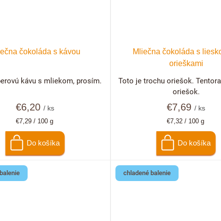
iečna čokoláda s kávou
Mliečna čokoláda s liesk
orieškami
erovú kávu s mliekom, prosím.
Toto je trochu oriešok. Tentora
oriešok.
€6,20
€7,69
/ ks
/ ks
Jednotková
Jednotková
€7,29 / 100 g
€7,32 / 100 g
cena:
cena:
Do košíka
Do košíka
balenie
chladené balenie