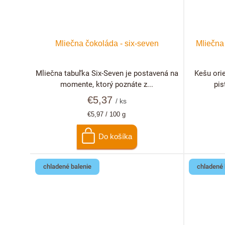
Mliečna čokoláda - six-seven
Mliečna
Mliečna tabuľka Six-Seven je postavená na
Kešu ori
momente, ktorý poznáte z...
pis
€5,37
/ ks
Jednotková
€5,97 / 100 g
cena:
Do košíka
chladené balenie
chladené 