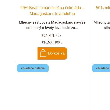
50% Bean to bar mliečna čokoláda –
50% mli
Madagaskar s levanduľou
Mliečny zástupca z Madagaskaru navyše
Mliečny z
doplnený o kvety levandule zo...
siln
€7,44
/ ks
Jednotková
€16,53 / 100 g
cena:
Do košíka
chladené balenie
chladené 