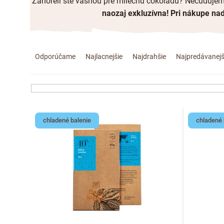
Zahoreli ste vášňou pre mliečnu čokoládu? Nečudujeme 
naozaj exkluzívna!
Pri nákupe na
R
Odporúčame
Najlacnejšie
Najdrahšie
Najpredávanejš
a
d
e
V
chladené balenie
chladené 
n
ý
i
p
e
i
p
s