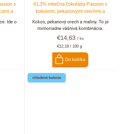
ssion s
41,3% mliečna čokoláda Passion s
cami a
kokosom, pekanovými orechmi a
malinami
ce. Ide o
Kokos, pekanový orech a maliny. To je
.
mimoriadne vášnivá kombinácia.
€14,63
/ ks
Jednotková
€12,19 / 100 g
cena:
Do košíka
chladené balenie