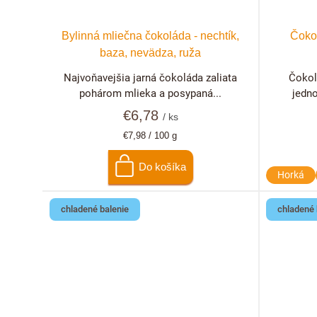
Bylinná mliečna čokoláda - nechtík,
Čoko
baza, nevädza, ruža
Najvoňavejšia jarná čokoláda zaliata
Čokol
pohárom mlieka a posypaná...
jedno
€6,78
/ ks
Jednotková
€7,98 / 100 g
cena:
Do košíka
Horká
chladené balenie
chladené 