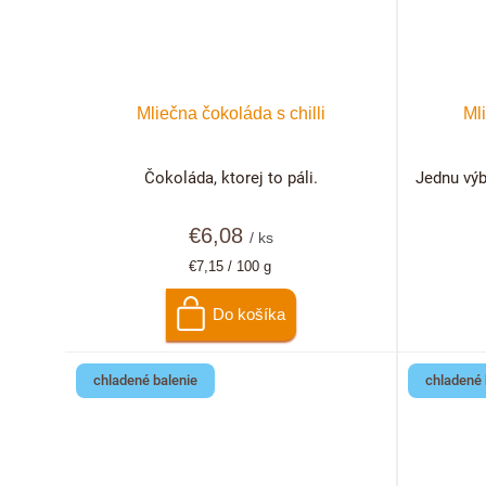
Mliečna čokoláda s chilli
Ml
Čokoláda, ktorej to páli.
Jednu výb
€6,08
/ ks
Jednotková
€7,15 / 100 g
cena:
Do košíka
chladené balenie
chladené 