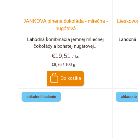
JANKOVA plnená čokoláda - mliečna -
Lieskovoo
nugátová
Lahodná kombinácia jemnej mliečnej
Lahodná 
čokolády a bohatej nugátovej...
€19,51
/ ks
Jednotková
€9,76 / 100 g
cena:
Do košíka
chladené balenie
chladené 