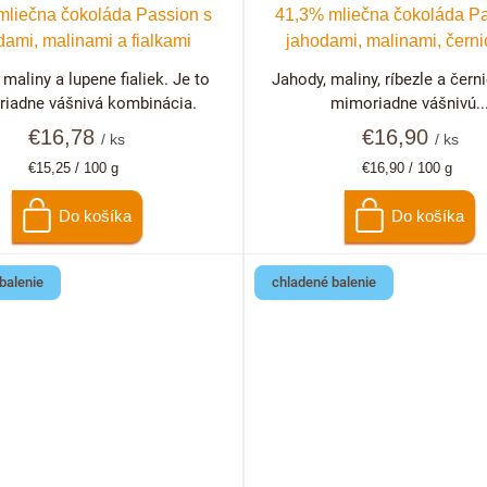
mliečna čokoláda Passion s
41,3% mliečna čokoláda Pa
dami, malinami a fialkami
jahodami, malinami, černi
ríbezľami
 maliny a lupene fialiek. Je to
Jahody, maliny, ríbezle a černi
iadne vášnivá kombinácia.
mimoriadne vášnivú..
€16,78
€16,90
/ ks
/ ks
Jednotková
Jednotková
€15,25 / 100 g
€16,90 / 100 g
cena:
cena:
Do košíka
Do košíka
balenie
chladené balenie