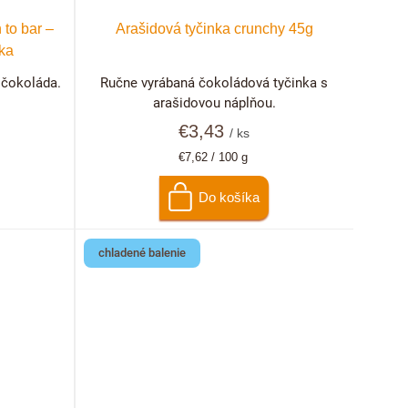
to bar –
Arašidová tyčinka crunchy 45g
ka
 čokoláda.
Ručne vyrábaná čokoládová tyčinka s
arašidovou náplňou.
€3,43
/ ks
Jednotková
€7,62 / 100 g
cena:
Do košíka
chladené balenie