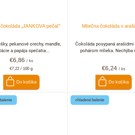
 čokoláda „JANKOVA pečať“
Mliečna čokoláda s araš
ešky, pekanové orechy, mandle,
Čokoláda posypaná arašidmi a
tácie a papája spečatia...
pohárom mlieka. Nechýba ni
€6,86
/ ks
€6,24
Jednotková
€7,22 / 100 g
/ ks
cena:
Do košíka
Do košíka
balenie
chladené balenie