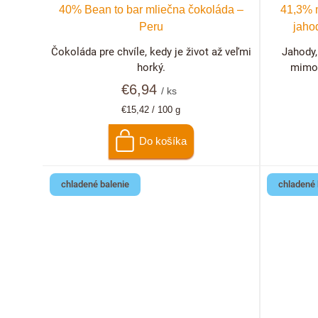
r
p
40% Bean to bar mliečna čokoláda –
41,3% 
o
Peru
jaho
r
Čokoláda pre chvíle, kedy je život až veľmi
Jahody,
d
o
horký.
mimor
u
€6,94
d
/ ks
Jednotková
€15,42 / 100 g
k
u
cena:
Do košíka
t
k
o
t
chladené balenie
chladené 
v
o
v