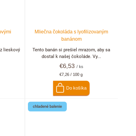
ovými
Mliečna čokoláda s lyofilizovaným
banánom
z lieskový
Tento banán si prešiel mrazom, aby sa
dostal k našej čokoláde. Vy...
€6,53
/ ks
Jednotková
€7,26 / 100 g
cena:
Do košíka
chladené balenie