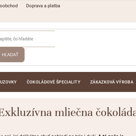
koobchod
Doprava a platba
HĽADAŤ
ĽUZOVKY
ČOKOLÁDOVÉ ŠPECIALITY
ZÁKAZKOVÁ VÝROBA
Exkluzívna mliečna čokolád