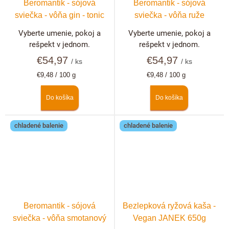
Beromantik - sójová
Beromantik - sójová
sviečka - vôňa gin - tonic
sviečka - vôňa ruže
Vyberte umenie, pokoj a
Vyberte umenie, pokoj a
rešpekt v jednom.
rešpekt v jednom.
€54,97
€54,97
/ ks
/ ks
Jednotková
Jednotková
€9,48 / 100 g
€9,48 / 100 g
cena:
cena:
Do košíka
Do košíka
chladené balenie
chladené balenie
Beromantik - sójová
Bezlepková ryžová kaša -
sviečka - vôňa smotanový
Vegan JANEK 650g