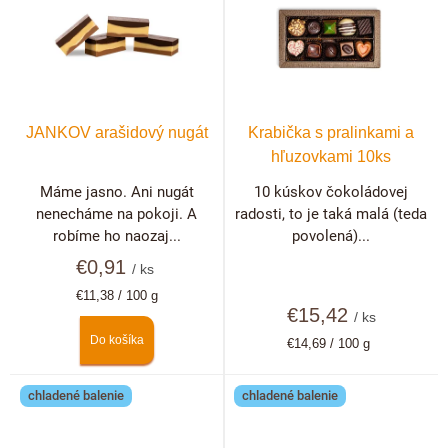
JANKOV arašidový nugát
Krabička s pralinkami a
hľuzovkami 10ks
Máme jasno. Ani nugát
10 kúskov čokoládovej
nenecháme na pokoji. A
radosti, to je taká malá (teda
robíme ho naozaj...
povolená)...
€0,91
/ ks
Jednotková
€11,38 / 100 g
cena:
€15,42
/ ks
Do košíka
Jednotková
€14,69 / 100 g
cena:
chladené balenie
chladené balenie