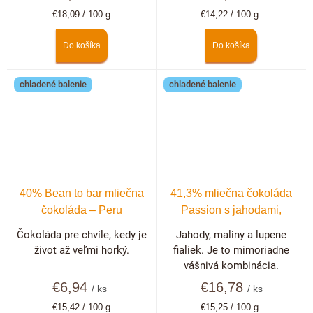
Jednotková
Jednotková
€18,09 / 100 g
€14,22 / 100 g
cena:
cena:
Do košíka
Do košíka
chladené balenie
chladené balenie
40% Bean to bar mliečna
41,3% mliečna čokoláda
čokoláda – Peru
Passion s jahodami,
malinami a fialkami
Čokoláda pre chvíle, kedy je
Jahody, maliny a lupene
život až veľmi horký.
fialiek. Je to mimoriadne
vášnivá kombinácia.
€6,94
€16,78
/ ks
/ ks
Jednotková
Jednotková
€15,42 / 100 g
€15,25 / 100 g