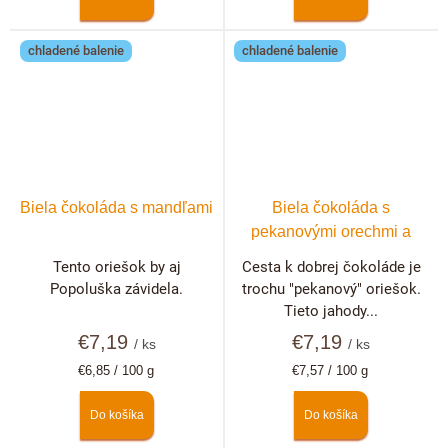
chladené balenie
chladené balenie
Biela čokoláda s mandľami
Biela čokoláda s
pekanovými orechmi a
lyofilizovanými jahodami
Tento oriešok by aj
Cesta k dobrej čokoláde je
Popoluška závidela.
trochu "pekanový" oriešok.
Tieto jahody...
€7,19
€7,19
/ ks
/ ks
Jednotková
Jednotková
€6,85 / 100 g
€7,57 / 100 g
cena:
cena:
Do košíka
Do košíka