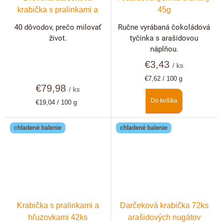
krabička s pralinkami a
45g
hľuzovkami 40 ks +
40 dôvodov, prečo milovať
Ručne vyrábaná čokoládová
možnosť personalizácie
život.
tyčinka s arašidovou
náplňou.
€3,43
/ ks
Jednotková
€7,62 / 100 g
€79,98
cena:
/ ks
Do košíka
Jednotková
€19,04 / 100 g
cena:
chladené balenie
chladené balenie
Krabička s pralinkami a
Darčeková krabička 72ks
hľuzovkami 42ks
arašidových nugátov