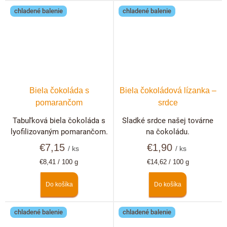
chladené balenie
chladené balenie
Biela čokoláda s
Biela čokoládová lízanka –
pomarančom
srdce
Tabuľková biela čokoláda s
Sladké srdce našej továrne
lyofilizovaným pomarančom.
na čokoládu.
€7,15
€1,90
/ ks
/ ks
Jednotková
Jednotková
€8,41 / 100 g
€14,62 / 100 g
cena:
cena:
Do košíka
Do košíka
chladené balenie
chladené balenie