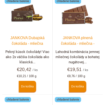
p
chladené balenie
chladené balenie
ý
r
p
o
i
d
s
u
p
k
r
t
JANKOVA Dubajská
JANKOVA plnená
o
o
čokoláda - mliečna
čokoláda - mliečna -
d
v
nugátová
Pekný kúsok čokolády! Viac
Lahodná kombinácia jemnej
u
ako 2x väčšia čokoláda ako
mliečnej čokolády a bohatej
k
klasická...
nugátovej...
t
€20,42
€19,51
/ ks
/ ks
o
Jednotková
Jednotková
€10,21 / 100 g
€9,76 / 100 g
v
cena:
cena:
Do košíka
Do košíka
chladené balenie
chladené balenie