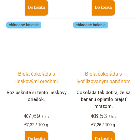
Do košíka
Do košíka
chladené balenie
chladené balenie
Biela čokoláda s
Biela čokoláda s
lieskovými orechmi
lyofilizovaným banánom
Rozlúsknite si tento lieskový
Čokoláda tak dobrá, že sa
oriešok.
banánu oplatilo prejsť
mrazom.
€7,69
€6,53
/ ks
/ ks
Jednotková
Jednotková
€7,32 / 100 g
€7,26 / 100 g
cena:
cena:
Do košíka
Do košíka