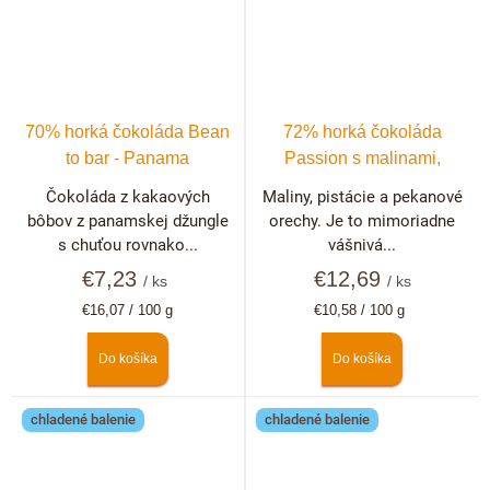
70% horká čokoláda Bean
72% horká čokoláda
to bar - Panama
Passion s malinami,
pistáciami a pekanovými
Čokoláda z kakaových
Maliny, pistácie a pekanové
orechmi
bôbov z panamskej džungle
orechy. Je to mimoriadne
s chuťou rovnako...
vášnivá...
€7,23
€12,69
/ ks
/ ks
Jednotková
Jednotková
€16,07 / 100 g
€10,58 / 100 g
cena:
cena:
Do košíka
Do košíka
chladené balenie
chladené balenie