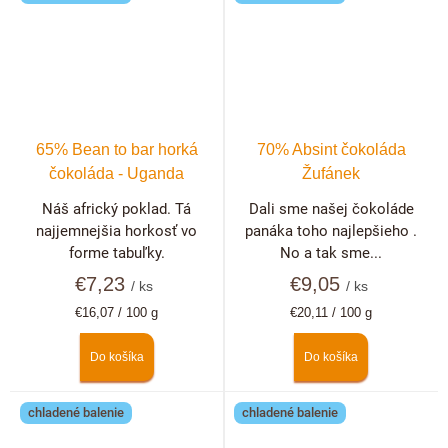
65% Bean to bar horká
70% Absint čokoláda
čokoláda - Uganda
Žufánek
Náš africký poklad. Tá
Dali sme našej čokoláde
najjemnejšia horkosť vo
panáka toho najlepšieho .
forme tabuľky.
No a tak sme...
€7,23
€9,05
/ ks
/ ks
Jednotková
Jednotková
€16,07 / 100 g
€20,11 / 100 g
cena:
cena:
Do košíka
Do košíka
chladené balenie
chladené balenie