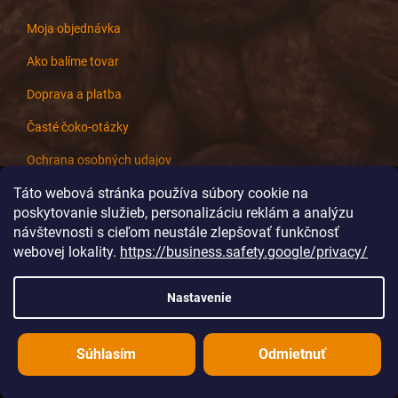
Moja objednávka
Ako balíme tovar
Doprava a platba
Časté čoko-otázky
Ochrana osobných udajov
Táto webová stránka používa súbory cookie na
Obchodné podmienky
poskytovanie služieb, personalizáciu reklám a analýzu
návštevnosti s cieľom neustále zlepšovať funkčnosť
webovej lokality.
https://business.safety.google/privacy/
Pre firmy
Nastavenie
Veľkoobchod
Zákazková výroba
Súhlasím
Odmietnuť