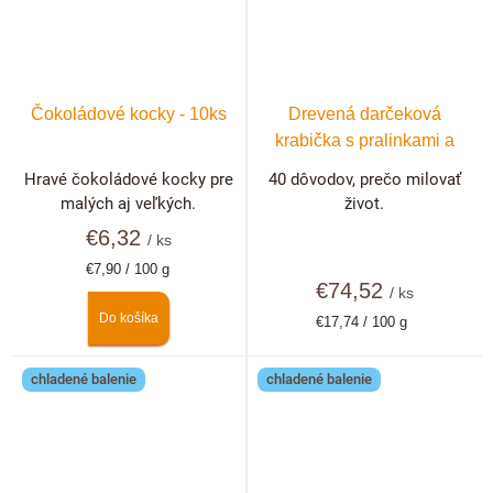
Čokoládové kocky - 10ks
Drevená darčeková
krabička s pralinkami a
hľuzovkami 40 ks
Hravé čokoládové kocky pre
40 dôvodov, prečo milovať
malých aj veľkých.
život.
€6,32
/ ks
Jednotková
€7,90 / 100 g
cena:
€74,52
/ ks
Do košíka
Jednotková
€17,74 / 100 g
cena:
chladené balenie
chladené balenie