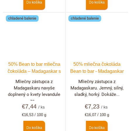
Do košíka
Do košíka
chladené balenie
chladené balenie
50% Bean to bar mliečna
50% mliečna čokoláda
čokoláda – Madagaskar s
Bean to bar - Madagaskar
levanduľou
Mliečny zástupca z
Mliečny zástupca z
Madagaskaru navyše
Madagaskaru. Jemný, silný,
doplnený o kvety levandule
sladký, horký. Dokáže...
zo...
€7,44
€7,23
/ ks
/ ks
Jednotková
Jednotková
€16,53 / 100 g
€16,07 / 100 g
cena:
cena:
Do košíka
Do košíka