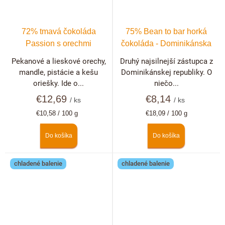
72% tmavá čokoláda
75% Bean to bar horká
Passion s orechmi
čokoláda - Dominikánska
republika
Pekanové a lieskové orechy,
Druhý najsilnejší zástupca z
mandle, pistácie a kešu
Dominikánskej republiky. O
oriešky. Ide o...
niečo...
€12,69
€8,14
/ ks
/ ks
Jednotková
Jednotková
€10,58 / 100 g
€18,09 / 100 g
cena:
cena:
Do košíka
Do košíka
chladené balenie
chladené balenie