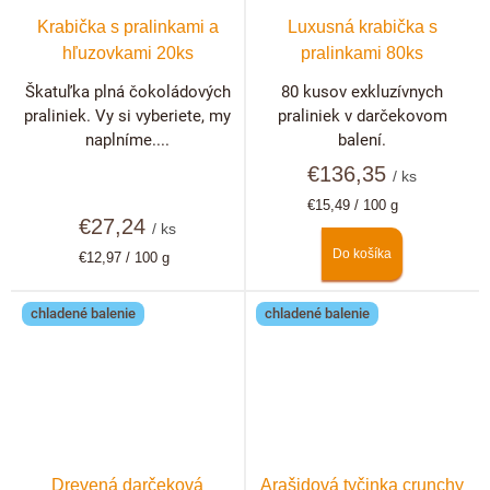
Krabička s pralinkami a
Luxusná krabička s
hľuzovkami 20ks
pralinkami 80ks
Škatuľka plná čokoládových
80 kusov exkluzívnych
praliniek. Vy si vyberiete, my
praliniek v darčekovom
naplníme....
balení.
€136,35
/ ks
Jednotková
€15,49 / 100 g
€27,24
cena:
/ ks
Do košíka
Jednotková
€12,97 / 100 g
cena:
chladené balenie
chladené balenie
Drevená darčeková
Arašidová tyčinka crunchy