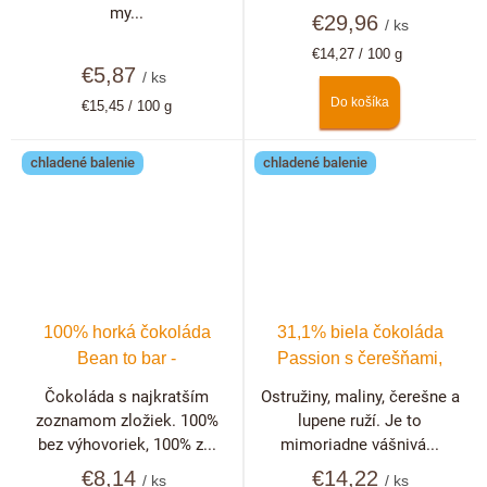
my...
€29,96
/ ks
Jednotková
€14,27 / 100 g
€5,87
cena:
/ ks
Do košíka
Jednotková
€15,45 / 100 g
cena:
chladené balenie
chladené balenie
100% horká čokoláda
31,1% biela čokoláda
Bean to bar -
Passion s čerešňami,
Dominikánska republika
malinami, černicami a
Čokoláda s najkratším
Ostružiny, maliny, čerešne a
ružou
zoznamom zložiek. 100%
lupene ruží. Je to
bez výhovoriek, 100% z...
mimoriadne vášnivá...
€8,14
€14,22
/ ks
/ ks