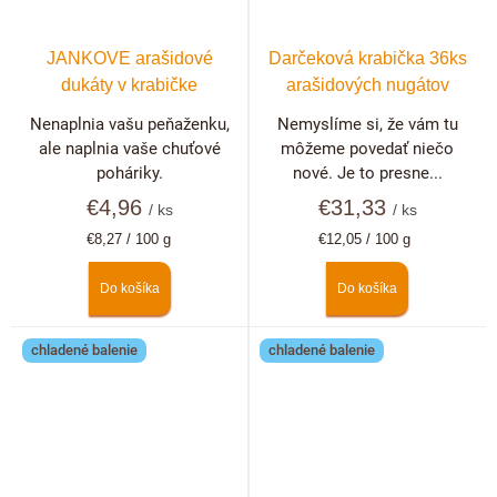
JANKOVE arašidové
Darčeková krabička 36ks
dukáty v krabičke
arašidových nugátov
Nenaplnia vašu peňaženku,
Nemyslíme si, že vám tu
ale naplnia vaše chuťové
môžeme povedať niečo
poháriky.
nové. Je to presne...
€4,96
€31,33
/ ks
/ ks
Jednotková
Jednotková
€8,27 / 100 g
€12,05 / 100 g
cena:
cena:
Do košíka
Do košíka
chladené balenie
chladené balenie