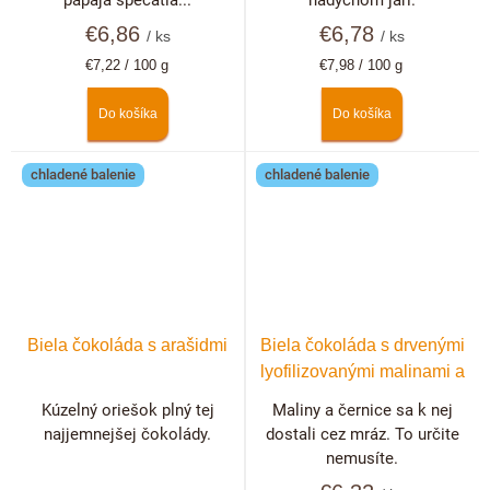
papája spečatia...
nádychom jari.
€6,86
€6,78
/ ks
/ ks
Jednotková
Jednotková
€7,22 / 100 g
€7,98 / 100 g
cena:
cena:
Do košíka
Do košíka
chladené balenie
chladené balenie
Biela čokoláda s arašidmi
Biela čokoláda s drvenými
lyofilizovanými malinami a
černicami
Kúzelný oriešok plný tej
Maliny a černice sa k nej
najjemnejšej čokolády.
dostali cez mráz. To určite
nemusíte.