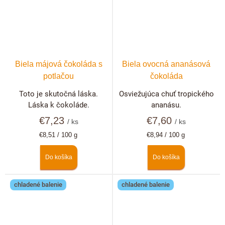
Biela májová čokoláda s
Biela ovocná ananásová
potlačou
čokoláda
Toto je skutočná láska.
Osviežujúca chuť tropického
Láska k čokoláde.
ananásu.
€7,23
€7,60
/ ks
/ ks
Jednotková
Jednotková
€8,51 / 100 g
€8,94 / 100 g
cena:
cena:
Do košíka
Do košíka
chladené balenie
chladené balenie