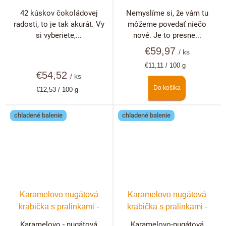
42 kúskov čokoládovej
Nemyslíme si, že vám tu
radosti, to je tak akurát. Vy
môžeme povedať niečo
si vyberiete,...
nové. Je to presne...
€59,97
/ ks
Jednotková
€11,11 / 100 g
€54,52
cena:
/ ks
Do košíka
Jednotková
€12,53 / 100 g
cena:
chladené balenie
chladené balenie
Karamelovo nugátová
Karamelovo nugátová
krabička s pralinkami -
krabička s pralinkami -
10ks
20ks
Karamelovo - nugátová
Karamelovo-nugátová