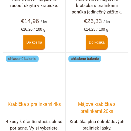
radosť ukrytá v krabičke.
krabička s pralinkami
ponúka jedinečný zážitok.
€14,96
€26,33
/ ks
/ ks
Jednotková
Jednotková
€16,26 / 100 g
€14,23 / 100 g
cena:
cena:
Do košíka
Do košíka
chladené balenie
chladené balenie
Krabička s pralinkami 4ks
Májová krabička s
pralinkami 20ks
4 kusy k šťastiu stačia, ak sú
Krabička plná čokoládových
poriadne. Vy si vyberiete,
praliniek lásky.