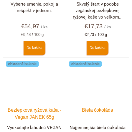
dezert
Vyberte umenie, pokoj a
Skvelý štart v podobe
rešpekt v jednom.
vegánskej bezlepkovej
ryžovej kaše vo veľkom...
€54,97
€17,73
/ ks
/ ks
Jednotková
Jednotková
€9,48 / 100 g
€2,73 / 100 g
cena:
cena:
Do košíka
Do košíka
chladené balenie
chladené balenie
Bezlepková ryžová kaša -
Biela čokoláda
Vegan JANEK 65g
Vyskúšajte lahodnú VEGAN
Najjemnejšia biela čokoláda