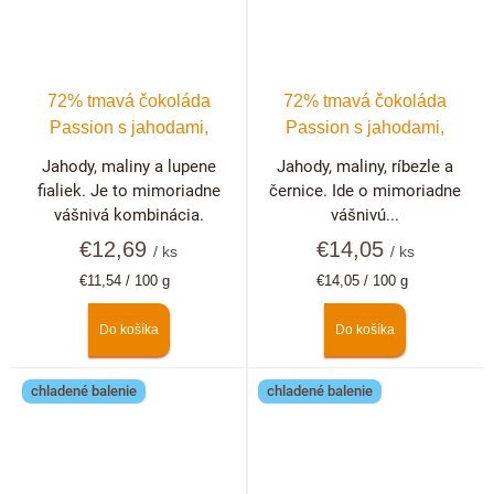
72% tmavá čokoláda
72% tmavá čokoláda
Passion s jahodami,
Passion s jahodami,
malinami a fialkami
malinami, černicami a
Jahody, maliny a lupene
Jahody, maliny, ríbezle a
ríbezľami
fialiek. Je to mimoriadne
černice. Ide o mimoriadne
vášnivá kombinácia.
vášnivú...
€12,69
€14,05
/ ks
/ ks
Jednotková
Jednotková
€11,54 / 100 g
€14,05 / 100 g
cena:
cena:
Do košíka
Do košíka
chladené balenie
chladené balenie