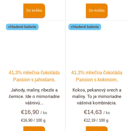
cena:
cena:
Do košíka
Do košíka
chladené balenie
chladené balenie
41,3% mliečna čokoláda
41,3% mliečna čokoláda
Passion s jahodami,
Passion s kokosom,
malinami, černicami a
pekanovými orechmi a
Jahody, maliny, ríbezle a
Kokos, pekanový orech a
ríbezľami
malinami
černice. Ide o mimoriadne
maliny. To je mimoriadne
vášnivú...
vášnivá kombinácia.
€16,90
€14,63
/ ks
/ ks
Jednotková
Jednotková
€16,90 / 100 g
€12,19 / 100 g
cena:
cena: