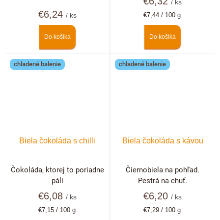
€6,32
/ ks
€6,24
Jednotková
/ ks
€7,44 / 100 g
cena:
Do košíka
Do košíka
chladené balenie
chladené balenie
Biela čokoláda s chilli
Biela čokoláda s kávou
Čokoláda, ktorej to poriadne
Čiernobiela na pohľad.
páli
Pestrá na chuť.
€6,08
€6,20
/ ks
/ ks
Jednotková
Jednotková
€7,15 / 100 g
€7,29 / 100 g
cena:
cena: