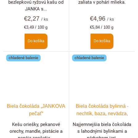
bezlepkovú ryžovú kašu od
zaliata v pohári mlieka.
JANKA s...
€2,27
€4,96
/ ks
/ ks
Jednotková
Jednotková
€3,49 / 100 g
€5,84 / 100 g
cena:
cena:
Do košíka
Do košíka
chladené balenie
chladené balenie
Biela čokoláda „JANKOVA
Biela čokoláda bylinná -
pečať“
nechtík, baza, nevädza,
ruža
Kešu oriešky, pekanové
Najjemnejšia biela čokoláda
orechy, mandle, pistácie a
s lahodnými bylinkami a