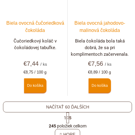
Biela ovocná čučoriedková
Biela ovocná jahodovo-
čokoláda
malinová čokoláda
Čučoriedkový koláč v
Biela čokoláda bola taká
čokoládovej tabuľke.
dobrá, že sa pri
komplimentoch začervenala.
€7,44
€7,56
/ ks
/ ks
Jednotková
Jednotková
€8,75 / 100 g
€8,89 / 100 g
cena:
cena:
Do košíka
Do košíka
NAČÍTAŤ 60 ĎALŠÍCH
S
1
5
t
O
r
245
položiek celkom
v
á
l
HORE