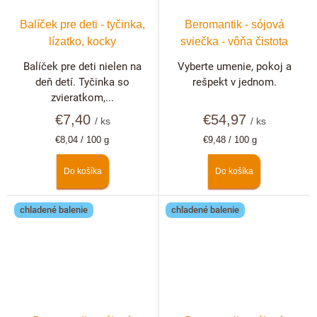
Balíček pre deti - tyčinka,
Beromantik - sójová
lízatko, kocky
sviečka - vôňa čistota
Balíček pre deti nielen na
Vyberte umenie, pokoj a
deň detí. Tyčinka so
rešpekt v jednom.
zvieratkom,...
€7,40
€54,97
/ ks
/ ks
Jednotková
Jednotková
€8,04 / 100 g
€9,48 / 100 g
cena:
cena:
Do košíka
Do košíka
chladené balenie
chladené balenie