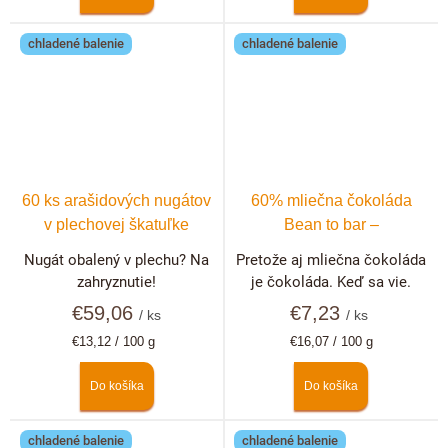
chladené balenie
chladené balenie
60 ks arašidových nugátov
60% mliečna čokoláda
v plechovej škatuľke
Bean to bar –
Dominikánska republika
Nugát obalený v plechu? Na
Pretože aj mliečna čokoláda
zahryznutie!
je čokoláda. Keď sa vie.
€59,06
€7,23
/ ks
/ ks
Jednotková
Jednotková
€13,12 / 100 g
€16,07 / 100 g
cena:
cena:
Do košíka
Do košíka
chladené balenie
chladené balenie