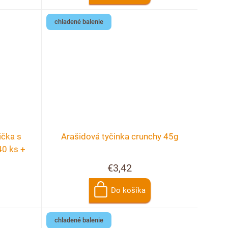
chladené balenie
ička s
Arašidová tyčinka crunchy 45g
40 ks +
cie
€3,42
Do košíka
chladené balenie