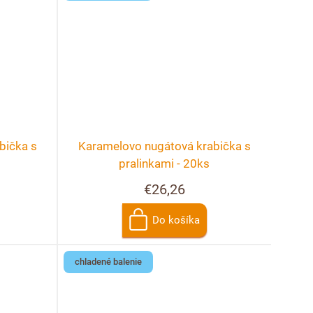
bička s
Karamelovo nugátová krabička s
pralinkami - 20ks
€26,26
Do košíka
chladené balenie