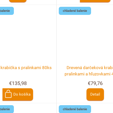
balenie
chladené balenie
krabička s pralinkami 80ks
Drevená darčeková krab
pralinkami a hľuzovkami 
možnosť personalizá
€135,98
€79,76
Do košíka
Detail
balenie
chladené balenie