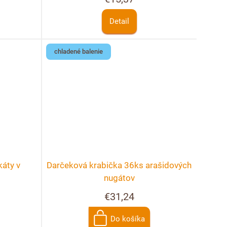
Detail
chladené balenie
áty v
Darčeková krabička 36ks arašidových
nugátov
€31,24
Do košíka