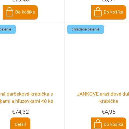
Do košíka
Do košíka
balenie
chladené balenie
ná darčeková krabička s
JANKOVE arašidové duk
nkami a hľuzovkami 40 ks
krabičke
€74,32
€4,95
Detail
Do košíka