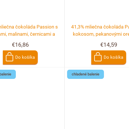
liečna čokoláda Passion s
41,3% mliečna čokoláda P
mi, malinami, černicami a
kokosom, pekanovými or
ríbezľami
malinami
€16,86
€14,59
Do košíka
Do košíka
balenie
chladené balenie