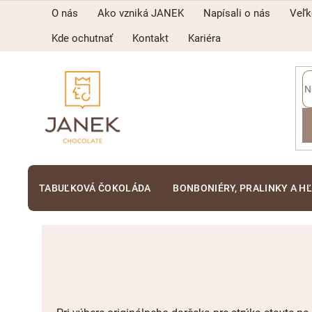
Prejsť
O nás
Ako vzniká JANEK
Napísali o nás
Veľ
na
obsah
Kde ochutnať
Kontakt
Kariéra
TABUĽKOVÁ ČOKOLÁDA
BONBONIÉRY, PRALINKY A H