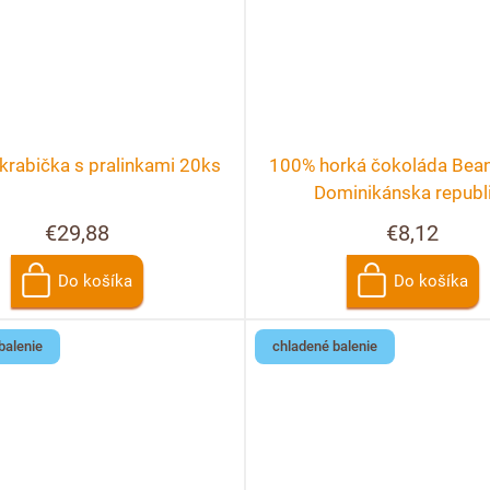
krabička s pralinkami 20ks
100% horká čokoláda Bean 
Dominikánska republ
€29,88
€8,12
Do košíka
Do košíka
balenie
chladené balenie