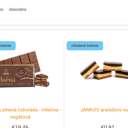
ie
Abecedne
balenie
chladené balenie
plnená čokoláda - mliečna -
JANKOV arašidový nu
nugátová
€19,46
€0,91