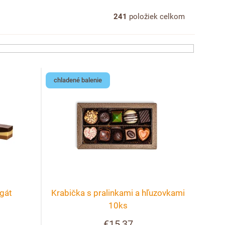
241
položiek celkom
chladené balenie
gát
Krabička s pralinkami a hľuzovkami
10ks
€15,37