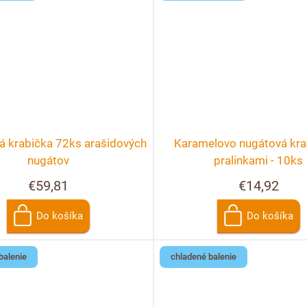
á krabička 72ks arašidových
Karamelovo nugátová kra
nugátov
pralinkami - 10ks
€59,81
€14,92
Do košíka
Do košíka
balenie
chladené balenie