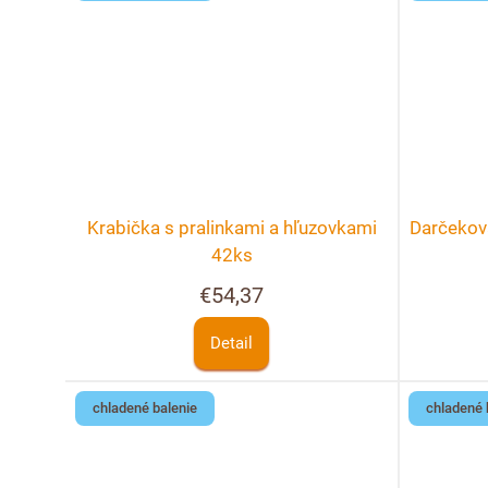
Krabička s pralinkami a hľuzovkami
Darčekov
42ks
€54,37
Detail
chladené balenie
chladené 