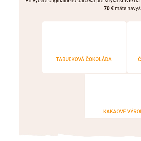
Pri výbere originálneho darčeka pre strýka stavte na 
70 €
máte navyš
TABUĽKOVÁ ČOKOLÁDA
Č
KAKAOVÉ VÝRO