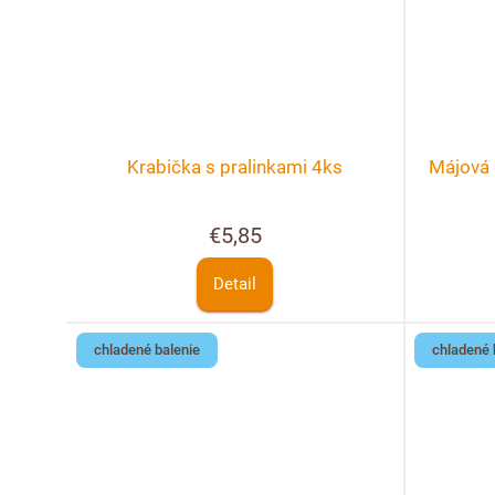
Krabička s pralinkami 4ks
Májová 
€5,85
Detail
chladené balenie
chladené 