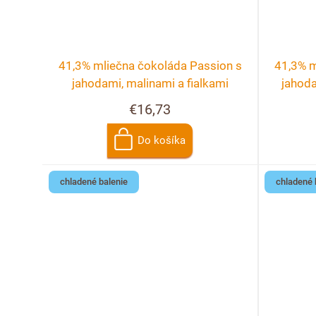
41,3% mliečna čokoláda Passion s
41,3% m
jahodami, malinami a fialkami
jahoda
€16,73
Do košíka
chladené balenie
chladené 