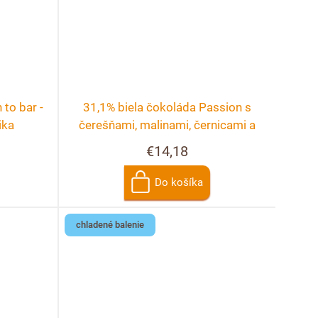
to bar -
31,1% biela čokoláda Passion s
ika
čerešňami, malinami, černicami a
ružou
€14,18
Do košíka
chladené balenie