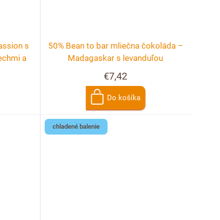
assion s
50% Bean to bar mliečna čokoláda –
echmi a
Madagaskar s levanduľou
€7,42
Do košíka
chladené balenie