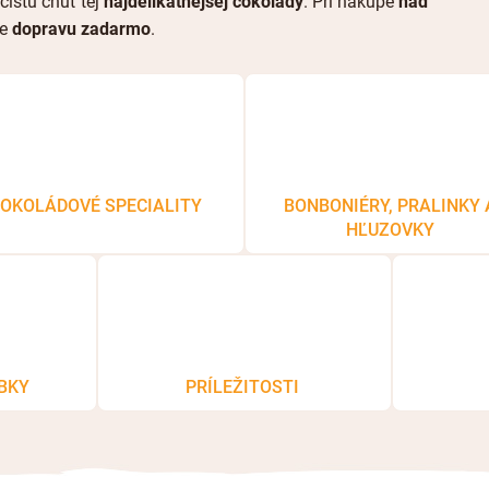
čistú chuť tej
najdelikátnejšej čokolády
.
Pri nákupe
nad
e
dopravu zadarmo
.
OKOLÁDOVÉ SPECIALITY
BONBONIÉRY, PRALINKY 
HĽUZOVKY
BKY
PRÍLEŽITOSTI