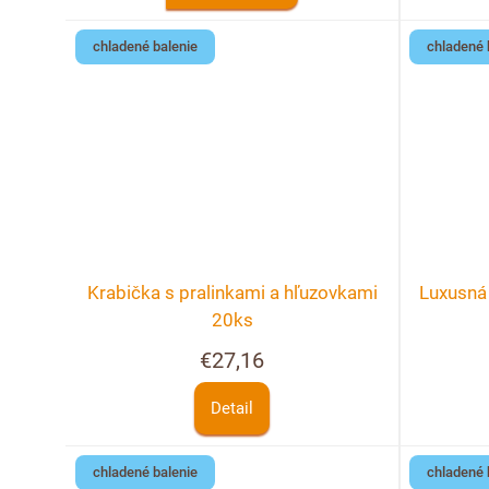
chladené balenie
chladené 
Krabička s pralinkami a hľuzovkami
Luxusná 
20ks
€27,16
Detail
chladené balenie
chladené 