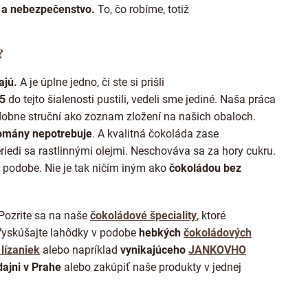
yk a nebezpečenstvo.
To, čo robíme, totiž
?
ajú.
A je úplne jedno, či ste si prišli
15
do tejto šialenosti pustili, vedeli sme jediné. Naša práca
obne struční ako zoznam zložení na našich obaloch.
romány nepotrebuje
. A kvalitná čokoláda zase
eriedi sa rastlinnými olejmi. Neschováva sa za hory cukru.
 podobe. Nie je tak ničím iným ako
čokoládou bez
Pozrite sa na naše
čokoládové špeciality
, ktoré
Vyskúšajte lahôdky v podobe
hebkých
čokoládových
lízaniek
alebo napríklad
vynikajúceho
JANKOVHO
ajni v Prahe
alebo zakúpiť naše produkty v jednej