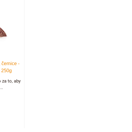
 černice -
a 250g
 za to, aby
..