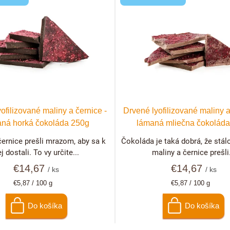
ofilizované maliny a černice -
Drvené lyofilizované maliny a
ná horká čokoláda 250g
lámaná mliečna čokolád
černice prešli mrazom, aby sa k
Čokoláda je taká dobrá, že stálo
j dostali. To vy určite...
maliny a černice prešli.
€14,67
€14,67
/ ks
/ ks
Jednotková
Jednotková
€5,87 / 100 g
€5,87 / 100 g
cena:
cena:
Do košíka
Do košíka