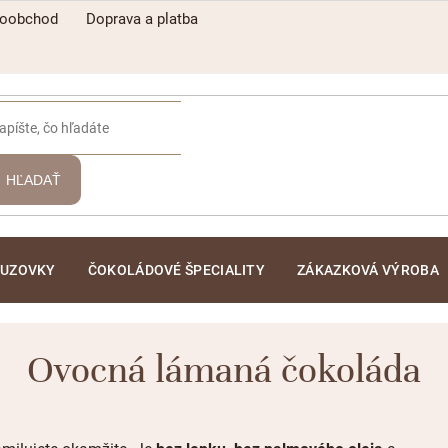
koobchod
Doprava a platba
HĽADAŤ
ĽUZOVKY
ČOKOLÁDOVÉ ŠPECIALITY
ZÁKAZKOVÁ VÝROBA
Ovocná lámaná čokoláda