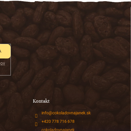
A
jov
Kontakt
info
@
cokoladovnajanek.sk
+420 778 716 678
cokoladovnajanek