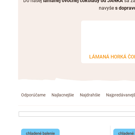
Do našej
lá
manej ovocnej čokolády od JANKA
sa za
n
avyše
s doprav
LÁMANÁ HORKÁ ČO
R
Odporúčame
Najlacnejšie
Najdrahšie
Najpredávanejš
a
d
e
V
chladené balenie
chladené 