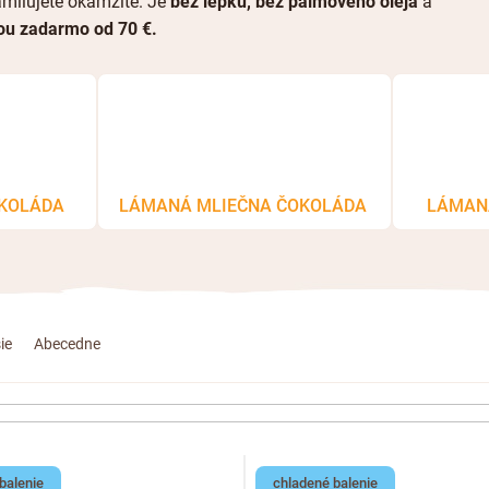
milujete okamžite. Je
bez lepku, bez palmového oleja
a
ou zadarmo od 70 €.
KOLÁDA
LÁMANÁ MLIEČNA ČOKOLÁDA
LÁMAN
ie
Abecedne
balenie
chladené balenie