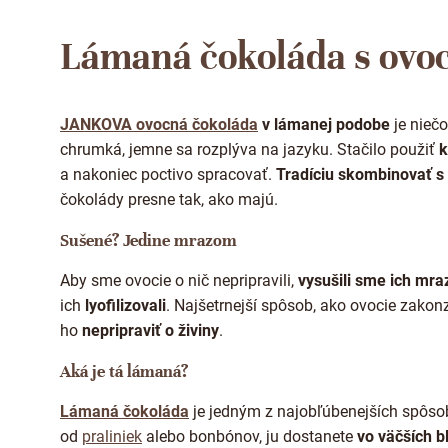
o
t
Lámaná čokoláda s ovo
v
o
v
JANKOVA ovocná čokoláda
v lámanej podobe
je nieč
chrumká, jemne sa rozplýva na jazyku. Stačilo použiť
k
a nakoniec poctivo spracovať.
Tradíciu skombinovať s
čokolády presne tak, ako majú.
Sušené? Jedine mrazom
Aby sme ovocie o nič nepripravili,
vysušili sme ich mr
ich
lyofilizovali
. Najšetrnejší spôsob, ako ovocie zakon
ho
nepripraviť o živiny
.
Aká je tá lámaná?
Lámaná čokoláda
je jedným z najobľúbenejších spôso
od
praliniek
alebo bonbónov, ju dostanete
vo väčších b