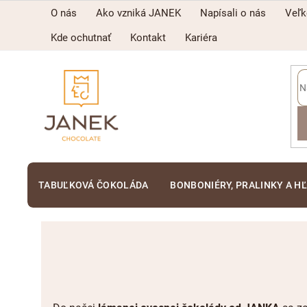
Prejsť
O nás
Ako vzniká JANEK
Napísali o nás
Veľ
na
obsah
Kde ochutnať
Kontakt
Kariéra
TABUĽKOVÁ ČOKOLÁDA
BONBONIÉRY, PRALINKY A H