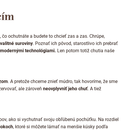
O
v
cím
l
á
d
a
o, čo ochutnáte a budete to chcieť zas a zas. Chrúpe,
c
i
valitné suroviny
. Poznať ich pôvod, starostlivo ich prebrať
e
 modernými technológiami.
Len potom totiž chutia naše
p
r
v
k
y
v
azom
. A pretože chceme znieť múdro, tak hovoríme, že sme
ý
zervovať, ale zároveň
neovplyvniť jeho chuť
. A tiež
p
i
s
u
bov, ako si vychutnať svoju obľúbenú pochúťku. Na rozdiel
lokoch
, ktoré si môžete lámať na menšie kúsky podľa