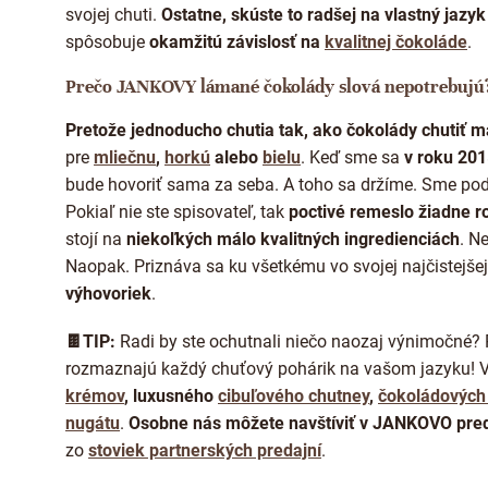
svojej chuti.
Ostatne, skúste to radšej na vlastný jaz
spôsobuje
okamžitú závislosť na
kvalitnej čokoláde
.
Prečo JANKOVY lámané čokolády slová nepotrebujú
Pretože jednoducho chutia tak, ako čokolády chutiť m
pre
mliečnu
,
horkú
alebo
bielu
. Keď sme sa
v roku 20
bude hovoriť sama za seba. A toho sa držíme. Sme pod
Pokiaľ nie ste spisovateľ, tak
poctivé remeslo žiadne 
stojí
na
niekoľkých málo kvalitných ingredienciách
. N
Naopak. Priznáva sa ku všetkému vo svojej najčistejšej
výhovoriek
.
🍫TIP:
Radi by ste ochutnali niečo naozaj výnimočné? 
rozmaznajú každý chuťový pohárik na vašom jazyku! 
krémov
, luxusného
cibuľového chutney
,
čokoládových 
nugátu
.
Osobne nás môžete navštíviť v JANKOVO pred
zo
stoviek partnerských predajní
.