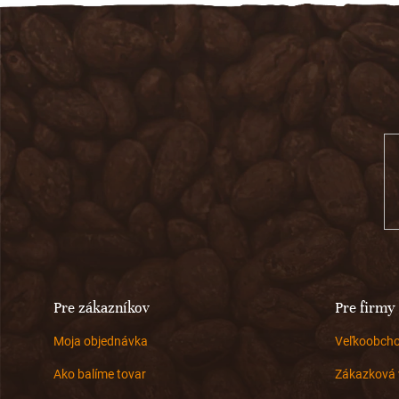
Z
á
p
ä
t
i
e
Pre zákazníkov
Pre firmy
Moja objednávka
Veľkoobch
Ako balíme tovar
Zákazková 