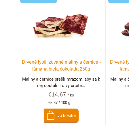
n
ý
i
p
e
i
p
s
r
p
Drvené lyofilizované maliny a černice -
Drvené ly
o
lámaná biela čokoláda 250g
láma
r
Maliny a černice prešli mrazom, aby sa k
Maliny a 
d
o
nej dostali. To vy určite...
ne
u
€14,67
d
/ ks
Jednotková
€5,87 / 100 g
k
u
cena:
Do košíka
t
k