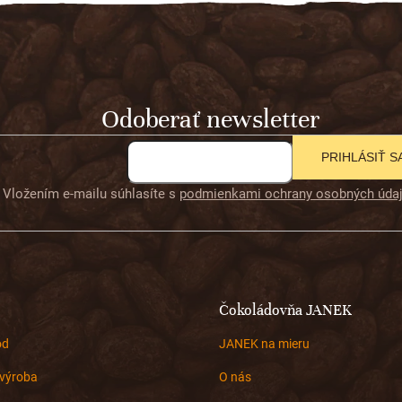
Odoberať newsletter
PRIHLÁSIŤ S
Vložením e-mailu súhlasíte s
podmienkami ochrany osobných úda
Čokoládovňa JANEK
od
JANEK na mieru
výroba
O nás