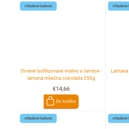
chladené balenie
chladené 
Drvené lyofilizované maliny a černice -
Lámaná č
lámaná mliečna čokoláda 250g
€14,66
Do košíka
chladené balenie
chladené 