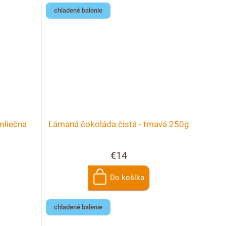
chladené balenie
mliečna
Lámaná čokoláda čistá - tmavá 250g
€14
Do košíka
chladené balenie