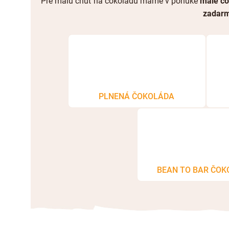
Pre malú chuť na čokoládu máme v ponuke
malé čo
zadarm
PLNENÁ ČOKOLÁDA
BEAN TO BAR ČO
R