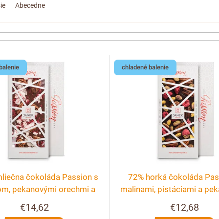
ie
Abecedne
balenie
chladené balenie
liečna čokoláda Passion s
72% horká čokoláda Pas
m, pekanovými orechmi a
malinami, pistáciami a pe
malinami
orechmi
€14,62
€12,68