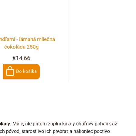
ndľami - lámaná mliečna
čokoláda 250g
€14,66
Do košíka
O
v
l
á
d
a
olády
. Malé, ale pritom zaplní každý chuťový pohárik až
c
i
ich pôvod, starostlivo ich prebrať a nakoniec poctivo