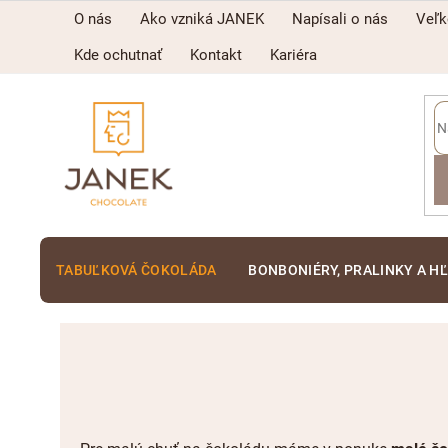
Prejsť
O nás
Ako vzniká JANEK
Napísali o nás
Veľ
na
obsah
Kde ochutnať
Kontakt
Kariéra
TABUĽKOVÁ ČOKOLÁDA
BONBONIÉRY, PRALINKY A H