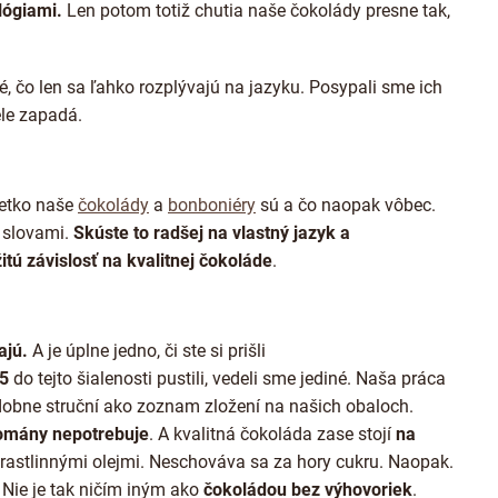
e
lógiami.
Len potom totiž chutia naše čokolády presne tak,
p
r
v
k
é, čo len sa ľahko rozplývajú na jazyku. Posypali sme ich
y
le zapadá.
v
ý
p
i
šetko naše
čokolády
a
bonboniéry
sú a čo naopak vôbec.
s
u
 slovami.
Skúste to radšej na vlastný jazyk a
tú závislosť na kvalitnej čokoláde
.
ajú.
A je úplne jedno, či ste si prišli
15
do tejto šialenosti pustili, vedeli sme jediné. Naša práca
obne struční ako zoznam zložení na našich obaloch.
romány nepotrebuje
. A kvalitná čokoláda zase stojí
na
a rastlinnými olejmi. Neschováva sa za hory cukru. Naopak.
 Nie je tak ničím iným ako
čokoládou bez výhovoriek
.