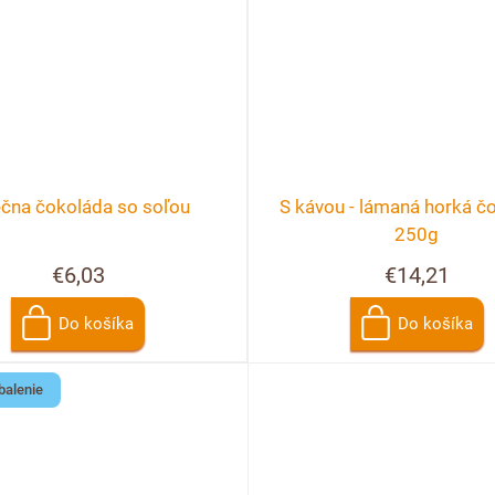
ečna čokoláda so soľou
S kávou - lámaná horká č
250g
€6,03
€14,21
Do košíka
Do košíka
balenie