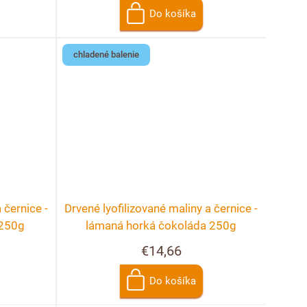
Do košíka
chladené balenie
 černice -
Drvené lyofilizované maliny a černice -
 250g
lámaná horká čokoláda 250g
€14,66
Do košíka