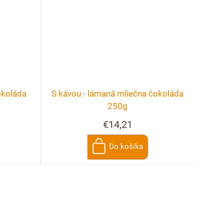
okoláda
S kávou - lámaná mliečna čokoláda
250g
€14,21
Do košíka