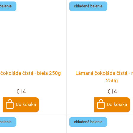
balenie
chladené balenie
okoláda čistá - biela 250g
Lámaná čokoláda čistá - 
250g
€14
€14
Do košíka
Do košíka
balenie
chladené balenie