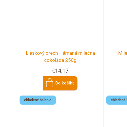
Lieskový orech - lámaná mliečna
Mli
čokoláda 250g
€14,17
Do košíka
chladené balenie
chladené 