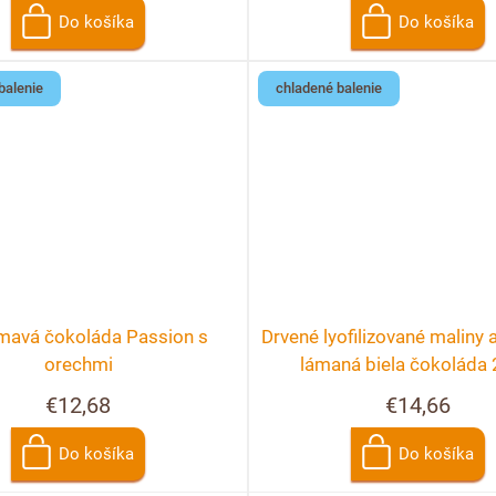
Do košíka
Do košíka
balenie
chladené balenie
mavá čokoláda Passion s
Drvené lyofilizované maliny a
orechmi
lámaná biela čokoláda
€12,68
€14,66
Do košíka
Do košíka