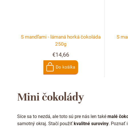
S mandľami - lámaná horká čokoláda
S ma
250g
€14,66
Do košíka
Mini čokolády
Síce sa to nezdá, ale toto sú pre nás len také
malé čok
samotný okraj. Stačí použiť
kvalitné suroviny
. Poznať 