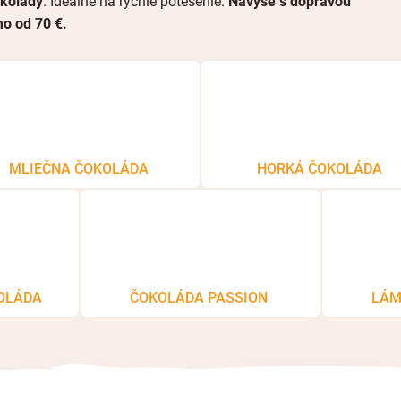
kolády
. Ideálne na rýchle potešenie.
Navyše s dopravou
o od 70 €.
MLIEČNA ČOKOLÁDA
HORKÁ ČOKOLÁDA
KOLÁDA
ČOKOLÁDA PASSION
LÁM