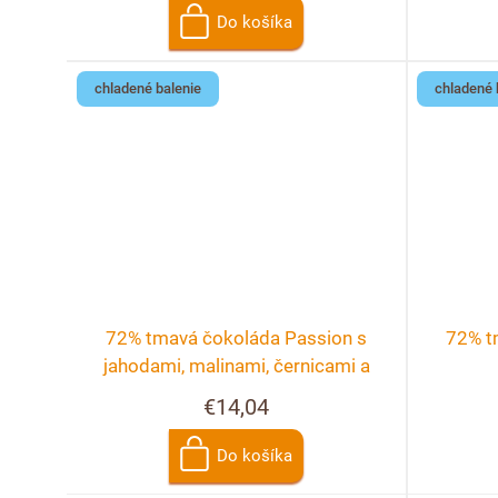
u
Do košíka
d
k
u
chladené balenie
chladené 
t
k
o
t
v
o
v
72% tmavá čokoláda Passion s
72% t
jahodami, malinami, černicami a
ríbezľami
€14,04
Do košíka