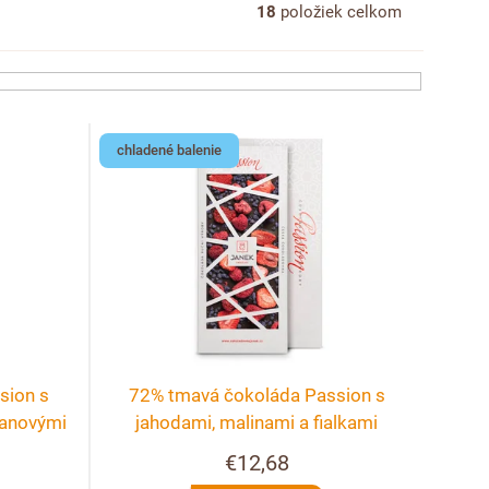
18
položiek celkom
chladené balenie
sion s
72% tmavá čokoláda Passion s
kanovými
jahodami, malinami a fialkami
€12,68