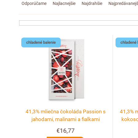
Odporúčame
Najlacnejšie
Najdrahšie
Najpredávanejš
a
d
e
V
chladené balenie
chladené 
n
ý
i
p
e
i
p
s
r
p
41,3% mliečna čokoláda Passion s
41,3% m
o
r
jahodami, malinami a fialkami
kokoso
€16,77
d
o