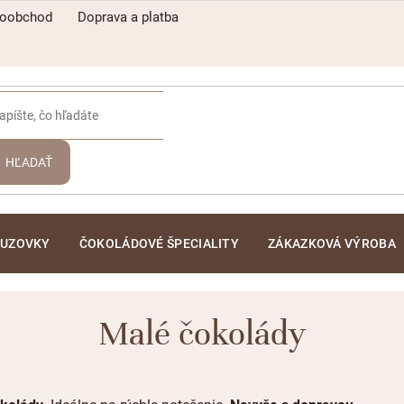
koobchod
Doprava a platba
HĽADAŤ
ĽUZOVKY
ČOKOLÁDOVÉ ŠPECIALITY
ZÁKAZKOVÁ VÝROBA
Malé čokolády