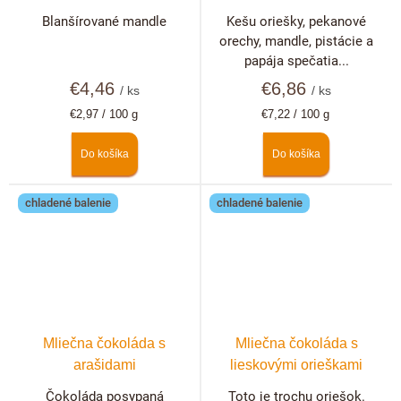
Blanšírované mandle
Kešu oriešky, pekanové
orechy, mandle, pistácie a
papája spečatia...
€4,46
€6,86
/ ks
/ ks
Jednotková
Jednotková
€2,97 / 100 g
€7,22 / 100 g
cena:
cena:
Do košíka
Do košíka
chladené balenie
chladené balenie
Mliečna čokoláda s
Mliečna čokoláda s
arašidami
lieskovými orieškami
Čokoláda posypaná
Toto je trochu oriešok.