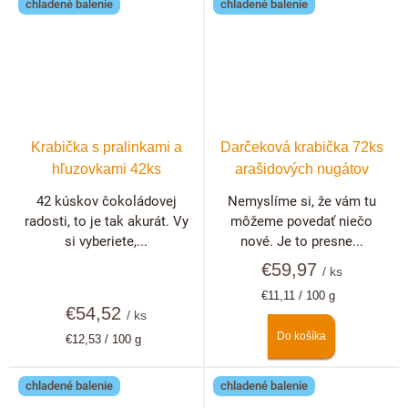
chladené balenie
chladené balenie
Krabička s pralinkami a
Darčeková krabička 72ks
hľuzovkami 42ks
arašidových nugátov
42 kúskov čokoládovej
Nemyslíme si, že vám tu
radosti, to je tak akurát. Vy
môžeme povedať niečo
si vyberiete,...
nové. Je to presne...
€59,97
/ ks
Jednotková
€11,11 / 100 g
€54,52
cena:
/ ks
Do košíka
Jednotková
€12,53 / 100 g
cena:
chladené balenie
chladené balenie