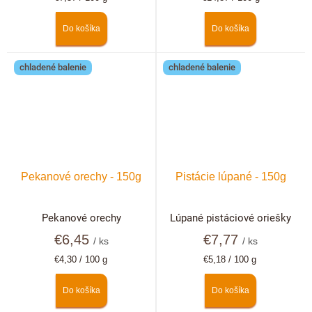
cena:
cena:
Do košíka
Do košíka
chladené balenie
chladené balenie
Pekanové orechy - 150g
Pistácie lúpané - 150g
Pekanové orechy
Lúpané pistáciové oriešky
€6,45
€7,77
/ ks
/ ks
Jednotková
Jednotková
€4,30 / 100 g
€5,18 / 100 g
cena:
cena:
Do košíka
Do košíka