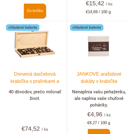
v
cena:
€15,42
/ ks
Do košíka
Jednotková
€14,69 / 100 g
cena:
chladené balenie
chladené balenie
Drevená darčeková
JANKOVE arašidové
krabička s pralinkami a
dukáty v krabičke
hľuzovkami 40 ks
40 dôvodov, prečo milovať
Nenaplnia vašu peňaženku,
život.
ale naplnia vaše chuťové
poháriky.
€4,96
/ ks
Jednotková
€8,27 / 100 g
€74,52
cena:
/ ks