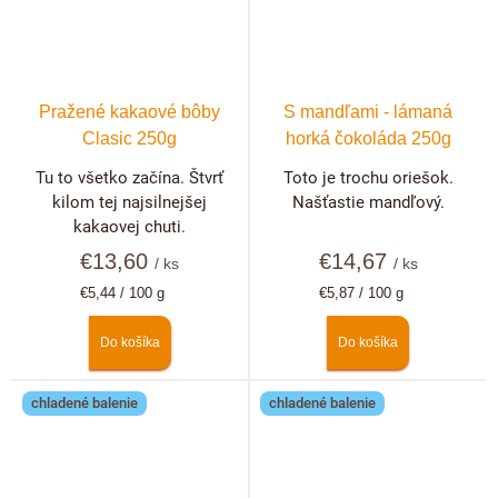
Pražené kakaové bôby
S mandľami - lámaná
Clasic 250g
horká čokoláda 250g
Tu to všetko začína. Štvrť
Toto je trochu oriešok.
kilom tej najsilnejšej
Našťastie mandľový.
kakaovej chuti.
€13,60
€14,67
/ ks
/ ks
Jednotková
Jednotková
€5,44 / 100 g
€5,87 / 100 g
cena:
cena:
Do košíka
Do košíka
chladené balenie
chladené balenie