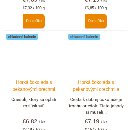
/ ks
/ ks
Jednotková
Jednotková
€7,32 / 100 g
€6,85 / 100 g
cena:
cena:
Do košíka
Do košíka
chladené balenie
chladené balenie
Horká čokoláda s
Horká čokoláda s
pekanovými orechmi
pekanovými orechmi a
jahodami
Oriešok, ktorý sa oplatí
Cesta k dobrej čokoláde je
rozlúsknuť.
trochu oriešok. Tieto jahody
si museli...
€6,82
€7,19
/ ks
/ ks
Jednotková
Jednotková
€7,18 / 100 g
€7,57 / 100 g