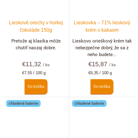
Lieskové orechy v horkej
Lieskovka – 71% lieskový
čokoláde 150g
krém s kakaom
Pretože aj klasika môže
Lieskovo orieškový krém tak
chutiť naozaj dobre.
nebezpečne dobrý, že sa z
neho budete...
€11,32
€15,87
/ ks
/ ks
Jednotková
Jednotková
€7,55 / 100 g
€6,35 / 100 g
cena:
cena:
Do košíka
Do košíka
chladené balenie
chladené balenie