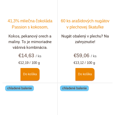
41,3% mliečna čokoláda
60 ks arašidových nugátov
Passion s kokosom,
v plechovej škatuľke
pekanovými orechmi a
Kokos, pekanový orech a
Nugát obalený v plechu? Na
malinami
maliny. To je mimoriadne
zahryznutie!
vášnivá kombinácia.
€14,63
€59,06
/ ks
/ ks
Jednotková
Jednotková
€12,19 / 100 g
€13,12 / 100 g
cena:
cena:
Do košíka
Do košíka
chladené balenie
chladené balenie