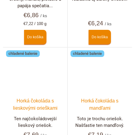
papája spečatia...
€6,86
/ ks
€6,24
Jednotková
€7,22 / 100 g
/ ks
cena:
Do košíka
Do košíka
chladené balenie
chladené balenie
Horká čokoláda s
Horká čokoláda s
lieskovými orieškami
mandľami
Ten najčokoládovejší
Toto je trochu oriešok.
lieskový oriešok.
Našťastie ten mandľový.
€7,69
€7,19