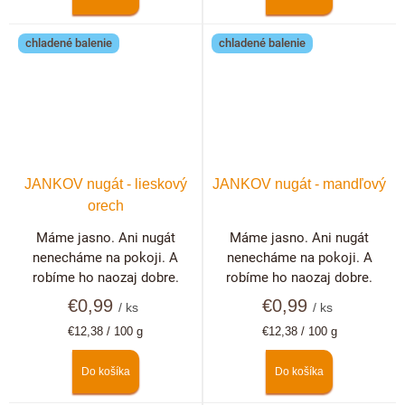
chladené balenie
chladené balenie
JANKOV nugát - lieskový
JANKOV nugát - mandľový
orech
Máme jasno. Ani nugát
Máme jasno. Ani nugát
nenecháme na pokoji. A
nenecháme na pokoji. A
robíme ho naozaj dobre.
robíme ho naozaj dobre.
€0,99
€0,99
/ ks
/ ks
Jednotková
Jednotková
€12,38 / 100 g
€12,38 / 100 g
cena:
cena:
Do košíka
Do košíka