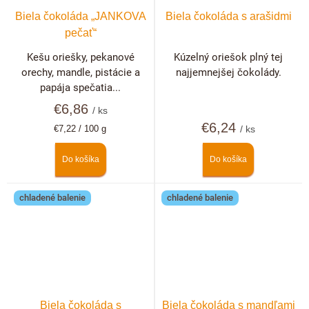
Biela čokoláda „JANKOVA
Biela čokoláda s arašidmi
pečať“
Kešu oriešky, pekanové
Kúzelný oriešok plný tej
orechy, mandle, pistácie a
najjemnejšej čokolády.
papája spečatia...
€6,86
/ ks
€6,24
Jednotková
€7,22 / 100 g
/ ks
cena:
Do košíka
Do košíka
chladené balenie
chladené balenie
Biela čokoláda s
Biela čokoláda s mandľami