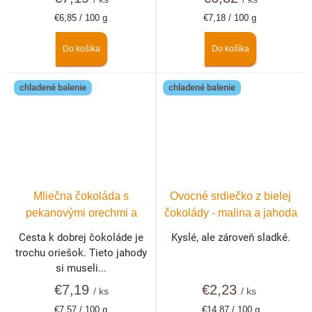
Jednotková
Jednotková
€6,85 / 100 g
€7,18 / 100 g
cena:
cena:
Do košíka
Do košíka
chladené balenie
chladené balenie
Mliečna čokoláda s
Ovocné srdiečko z bielej
pekanovými orechmi a
čokolády - malina a jahoda
lyofilizovanými jahodami
Cesta k dobrej čokoláde je
Kyslé, ale zároveň sladké.
trochu oriešok. Tieto jahody
si museli...
€7,19
€2,23
/ ks
/ ks
Jednotková
Jednotková
€7,57 / 100 g
€14,87 / 100 g