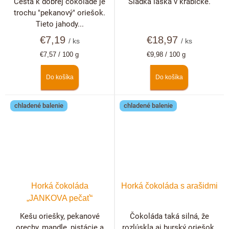
Cesta k dobrej čokoláde je
Sladká láska v krabičke.
trochu "pekanový" oriešok.
Tieto jahody...
€7,19
€18,97
/ ks
/ ks
Jednotková
Jednotková
€7,57 / 100 g
€9,98 / 100 g
cena:
cena:
Do košíka
Do košíka
chladené balenie
chladené balenie
Horká čokoláda
Horká čokoláda s arašidmi
„JANKOVA pečať“
Kešu oriešky, pekanové
Čokoláda taká silná, že
orechy, mandle, pistácie a
rozlúskla aj burský oriešok.