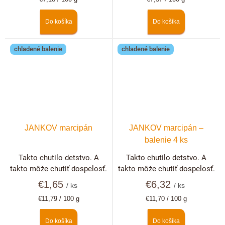
cena:
cena:
Do košíka
Do košíka
chladené balenie
chladené balenie
JANKOV marcipán
JANKOV marcipán –
balenie 4 ks
Takto chutilo detstvo. A
Takto chutilo detstvo. A
takto môže chutiť dospelosť.
takto môže chutiť dospelosť.
€1,65
€6,32
/ ks
/ ks
Jednotková
Jednotková
€11,79 / 100 g
€11,70 / 100 g
cena:
cena:
Do košíka
Do košíka