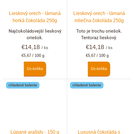
Lieskový orech - lámaná
Lieskový orech - lámaná
horká čokoláda 250g
mliečna čokoláda 250g
Najčokoládovejší lieskový
Toto je trochu oriešok.
oriešok.
Tentoraz lieskový.
€14,18
€14,18
/ ks
/ ks
Jednotková
Jednotková
€5,67 / 100 g
€5,67 / 100 g
cena:
cena:
Do košíka
Do košíka
chladené balenie
chladené balenie
Lúpané arašidy - 150 g
Luxusná čokoláda s