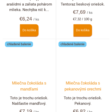
arašidmi a zaliata pohárom
Tentoraz lieskový oriešok.
mlieka. Nechýba nič k...
€7,69
/ ks
€6,24
Jednotková
/ ks
€7,32 / 100 g
cena:
Do košíka
Do košíka
chladené balenie
chladené balenie
Mliečna čokoláda s
Mliečna čokoláda s
mandľami
pekanovými orechmi
Toto je trochu oriešok.
Toto je trochu oriešok.
Našťastie mandľový.
Pekanový.
€7,19
€6,82
/ ks
/ ks