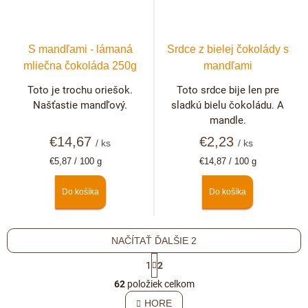
S mandľami - lámaná
Srdce z bielej čokolády s
mliečna čokoláda 250g
mandľami
Toto je trochu oriešok.
Toto srdce bije len pre
Našťastie mandľový.
sladkú bielu čokoládu. A
mandle.
€14,67
€2,23
/ ks
/ ks
Jednotková
Jednotková
€5,87 / 100 g
€14,87 / 100 g
cena:
cena:
Do košíka
Do košíka
NAČÍTAŤ ĎALŠIE 2
S
1
2
t
O
r
62
položiek celkom
v
á
l
HORE
n