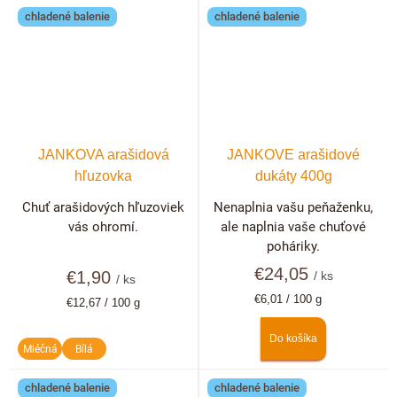
chladené balenie
chladené balenie
JANKOVA arašidová
JANKOVE arašidové
hľuzovka
dukáty 400g
Chuť arašidových hľuzoviek
Nenaplnia vašu peňaženku,
vás ohromí.
ale naplnia vaše chuťové
poháriky.
€24,05
€1,90
/ ks
/ ks
Jednotková
€6,01 / 100 g
Jednotková
€12,67 / 100 g
cena:
cena:
Do košíka
Mléčná
Bílá
chladené balenie
chladené balenie