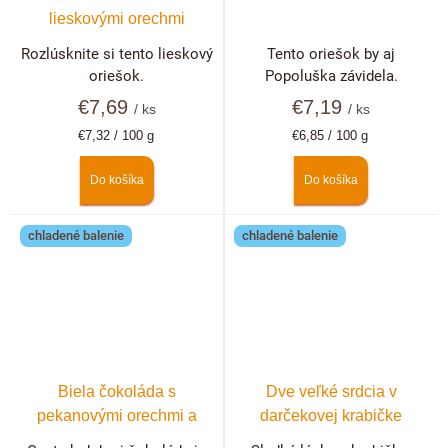
lieskovými orechmi
Rozlúsknite si tento lieskový
Tento oriešok by aj
oriešok.
Popoluška závidela.
€7,69
€7,19
/ ks
/ ks
Jednotková
Jednotková
€7,32 / 100 g
€6,85 / 100 g
cena:
cena:
Do košíka
Do košíka
chladené balenie
chladené balenie
Biela čokoláda s
Dve veľké srdcia v
pekanovými orechmi a
darčekovej krabičke
lyofilizovanými jahodami