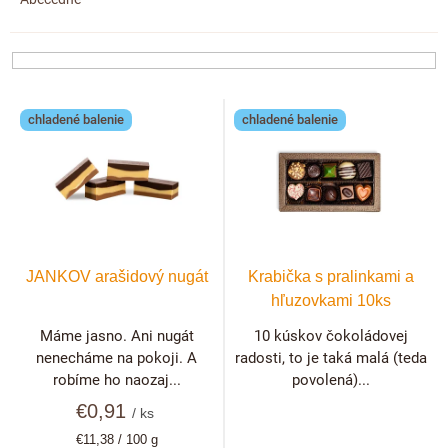
e
n
i
e
V
p
chladené balenie
chladené balenie
ý
r
p
o
i
d
s
u
p
k
r
t
JANKOV arašidový nugát
Krabička s pralinkami a
o
o
hľuzovkami 10ks
d
v
Máme jasno. Ani nugát
10 kúskov čokoládovej
u
nenecháme na pokoji. A
radosti, to je taká malá (teda
k
robíme ho naozaj...
povolená)...
t
€0,91
/ ks
o
Jednotková
€11,38 / 100 g