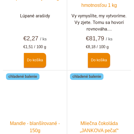
hmotnosťou 1 kg
Lúpané arašidy
Vy vymyslíte, my vytvoríme.
Vy zjete. Tomu sa hovorí
rovnováha....
€2,27
€81,79
/ ks
/ ks
Jednotková
Jednotková
€1,51 / 100 g
€8,18 / 100 g
cena:
cena:
Do košíka
Do košíka
chladené balenie
chladené balenie
Mandle - blanšírované -
Mliečna čokoláda
150g
„JANKOVA pečať“