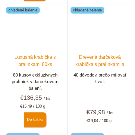
chladené balenie
chladené balenie
Luxusná krabička s
Drevená darčeková
pralinkami 80ks
krabička s pralinkami a
hľuzovkami 40 ks +
80 kusov exkluzívnych
40 dôvodov, prečo milovať
možnosť personalizácie
praliniek v darčekovom
život.
balení.
€136,35
/ ks
Jednotková
€15,49 / 100 g
cena:
€79,98
/ ks
Do košíka
Jednotková
€19,04 / 100 g
cena: