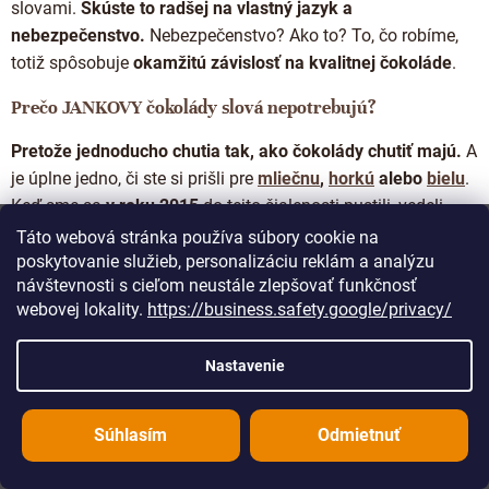
slovami.
Skúste to radšej na vlastný jazyk a
nebezpečenstvo.
Nebezpečenstvo? Ako to? To, čo robíme,
totiž spôsobuje
okamžitú závislosť na kvalitnej čokoláde
.
Prečo JANKOVY čokolády slová nepotrebujú?
Pretože jednoducho chutia tak, ako čokolády chutiť majú.
A
je úplne jedno, či ste si prišli pre
mliečnu
,
horkú
alebo
bielu
.
Keď sme sa
v roku 2015
do tejto šialenosti pustili, vedeli
sme jediné. Naša práca bude hovoriť sama za seba. A toho
Táto webová stránka používa súbory cookie na
sa držíme. Sme podobne struční ako zoznam zložení na
poskytovanie služieb, personalizáciu reklám a analýzu
návštevnosti s cieľom neustále zlepšovať funkčnosť
našich obaloch. Pokiaľ nie ste spisovateľ, tak
poctivé
webovej lokality.
https://business.safety.google/privacy/
remeslo žiadne romány nepotrebuje
. A kvalitná čokoláda
zase stojí
na niekoľkých málo kvalitných ingredienciách
.
Nastavenie
Neriedi sa rastlinnými olejmi. Neschováva sa za hory cukru.
Naopak. Priznáva sa ku všetkému vo svojej najčistejšej
podobe. Nie je tak ničím iným ako
čokoládou bez
Súhlasím
Odmietnuť
výhovoriek
.