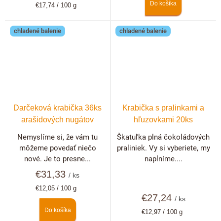
Do košíka
Jednotková
€17,74 / 100 g
cena:
chladené balenie
chladené balenie
Darčeková krabička 36ks
Krabička s pralinkami a
arašidových nugátov
hľuzovkami 20ks
Nemyslíme si, že vám tu
Škatuľka plná čokoládových
môžeme povedať niečo
praliniek. Vy si vyberiete, my
nové. Je to presne...
naplníme....
€31,33
/ ks
Jednotková
€12,05 / 100 g
cena:
€27,24
/ ks
Do košíka
Jednotková
€12,97 / 100 g
cena: