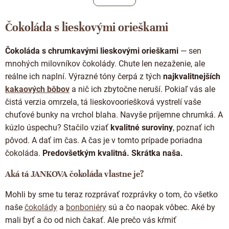
á
k
o
d
v
Čokoláda s lieskovými orieškami
a
a
c
n
i
i
Čokoláda s chrumkavými lieskovými orieškami
— sen
e
e
mnohých milovníkov čokolády. Chute len nezaženie, ale
p
r
reálne ich naplní. Výrazné tóny čerpá z tých
najkvalitnejších
v
kakaových bôbov
a nič ich zbytočne neruší. Pokiaľ vás ale
k
čistá verzia omrzela, tá lieskovooriešková vystrelí vaše
y
v
chuťové bunky na vrchol blaha. Navyše príjemne chrumká. A
ý
kúzlo úspechu? Stačilo vziať
kvalitné suroviny
, poznať ich
p
pôvod. A dať im čas. A čas je v tomto prípade poriadna
i
s
čokoláda.
Predovšetkým kvalitná. Skrátka naša.
u
Aká tá JANKOVA čokoláda vlastne je?
Mohli by sme tu teraz rozprávať rozprávky o tom, čo všetko
naše
čokolády
a
bonboniéry
sú a čo naopak vôbec. Aké by
mali byť a čo od nich čakať. Ale prečo vás kŕmiť