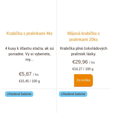
Krabička s pralinkami 4ks
Májová krabička s
pralinkami 20ks
4 kusy k šťastiu stačia, ak sú
Krabička plná čokoládových
poriadne. Vy si vyberiete,
praliniek lásky.
my...
€29,96
/ ks
Jednotková
€14,27 / 100 g
€5,87
cena:
/ ks
Do košíka
Jednotková
€15,45 / 100 g
cena:
chladené balenie
chladené balenie