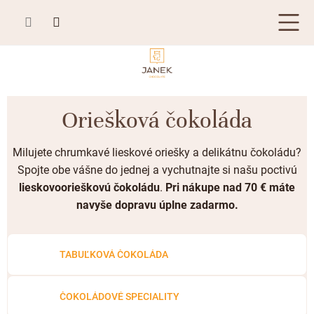
Prejsť
na
obsah
TABUĽKOVÁ ČOKOLÁDA
Oriešková čokoláda
Plnená čokoláda
BONBONIÉRY, PRALINKY A HĽUZOVKY
Milujete chrumkavé lieskové oriešky a delikátnu čokoládu?
Mliečna čokoláda
Bonboniéry
ČOKOLÁDOVÉ ŠPECIALITY
Spojte obe vášne do jednej a vychutnajte si našu poctivú
Horká čokoláda
Kusové pralinky a hľuzovky
lieskovoorieškovú čokoládu
.
Pri nákupe nad 70 € máte
Čokoládové lízanky
ZÁKAZKOVÁ VÝROBA
Biela čokoláda
navyše dopravu úplne zadarmo.
Čokoládové srdiečka
PRÍLEŽITOSTI
Bean to bar čokoláda
Čokoládové figúrky
Letné darčeky
TABUĽKOVÁ ČOKOLÁDA
KAKAOVÉ VÝROBKY
Čokoláda Passion
Čokoládové krémy
Svadobné čokolády
Lámaná čokoláda
Kakaové bôby
Prihlásenie
Cibuľové chutney
ČOKOLÁDOVÉ SPECIALITY
Narodeniny
Kakaové maslo