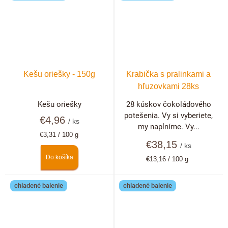
Kešu oriešky - 150g
Krabička s pralinkami a
hľuzovkami 28ks
Kešu oriešky
28 kúskov čokoládového
potešenia. Vy si vyberiete,
€4,96
/ ks
my naplníme. Vy...
Jednotková
€3,31 / 100 g
cena:
€38,15
/ ks
Do košíka
Jednotková
€13,16 / 100 g
cena:
chladené balenie
chladené balenie