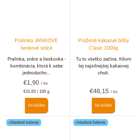
Pralinka JANKOVE
Pražené kakaové bôby
lieskové srdce
Clasic 1000g
Pralinka, srdce a lieskovka -
Tu to všetko začína. Kilom
kombinácia, ktorá k sebe
tej najsilnejšej kakaovej
jednoducho...
chuti.
€1,90
/ ks
€48,15
Jednotková
€15,83 / 100 g
/ ks
cena:
Do košíka
Do košíka
chladené balenie
chladené balenie