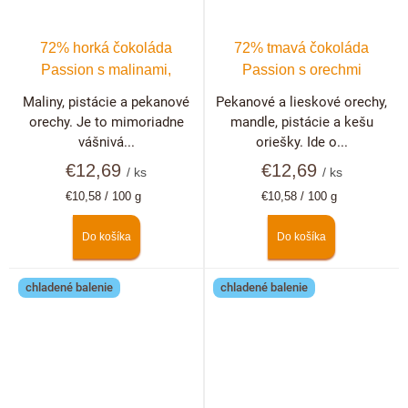
72% horká čokoláda
72% tmavá čokoláda
Passion s malinami,
Passion s orechmi
pistáciami a pekanovými
Maliny, pistácie a pekanové
Pekanové a lieskové orechy,
orechmi
orechy. Je to mimoriadne
mandle, pistácie a kešu
vášnivá...
oriešky. Ide o...
€12,69
€12,69
/ ks
/ ks
Jednotková
Jednotková
€10,58 / 100 g
€10,58 / 100 g
cena:
cena:
Do košíka
Do košíka
chladené balenie
chladené balenie