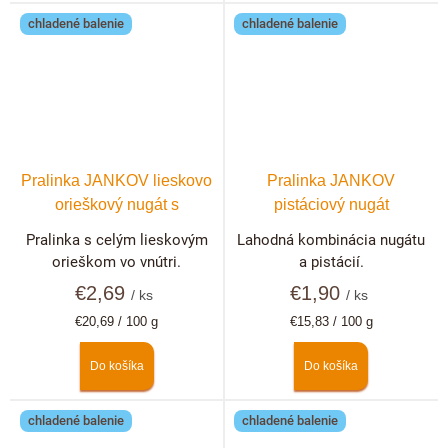
chladené balenie
chladené balenie
Pralinka JANKOV lieskovo
Pralinka JANKOV
orieškový nugát s
pistáciový nugát
lieskovým orechom
Pralinka s celým lieskovým
Lahodná kombinácia nugátu
orieškom vo vnútri.
a pistácií.
€2,69
€1,90
/ ks
/ ks
Jednotková
Jednotková
€20,69 / 100 g
€15,83 / 100 g
cena:
cena:
Do košíka
Do košíka
chladené balenie
chladené balenie