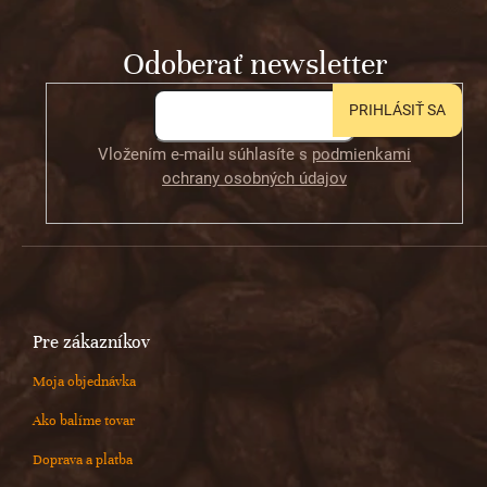
ä
t
Odoberať newsletter
i
e
PRIHLÁSIŤ SA
Vložením e-mailu súhlasíte s
podmienkami
ochrany osobných údajov
Pre zákazníkov
Moja objednávka
Ako balíme tovar
Doprava a platba