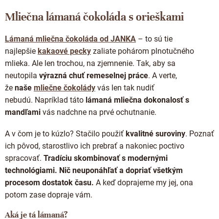
v
l
Mliečna lámaná čokoláda s orieškami
á
d
Lámaná mliečna čokoláda od JANKA
– to sú tie
a
c
najlepšie
kakaové pecky
zaliate pohárom plnotučného
i
mlieka. Ale len trochou, na zjemnenie. Tak, aby sa
e
neutopila
výrazná chuť remeselnej práce
. A verte,
p
že
naše
mliečne čokolády
vás len tak nudiť
r
v
nebudú. Napríklad táto
lámaná mliečna dokonalosť s
k
mandľami
vás nadchne na prvé ochutnanie.
y
v
A v čom je to kúzlo? Stačilo použiť
kvalitné suroviny
. Poznať
ý
p
ich pôvod, starostlivo ich prebrať a nakoniec poctivo
i
spracovať.
Tradíciu skombinovať s modernými
s
technológiami. Nič neuponáhľať a dopriať všetkým
u
procesom dostatok času.
A keď doprajeme my jej, ona
potom zase dopraje vám.
Aká je tá lámaná?