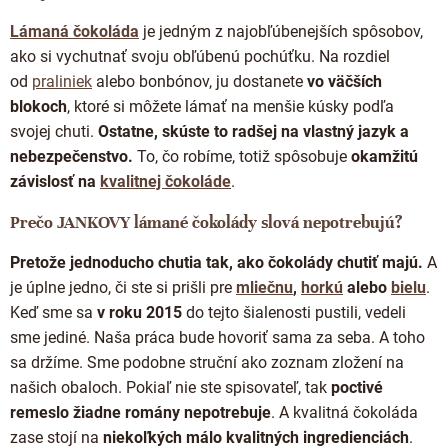
Lámaná čokoláda
je jedným z najobľúbenejších spôsobov,
ako si vychutnať svoju obľúbenú pochúťku. Na rozdiel
od
praliniek
alebo bonbónov, ju dostanete
vo väčších
blokoch
, ktoré si môžete lámať na menšie kúsky podľa
svojej chuti.
Ostatne, skúste to radšej na vlastný jazyk a
nebezpečenstvo.
To, čo robíme, totiž spôsobuje
okamžitú
závislosť na
kvalitnej čokoláde
.
Prečo JANKOVY lámané čokolády slová nepotrebujú?
Pretože jednoducho chutia tak, ako čokolády chutiť majú.
A
je úplne jedno, či ste si prišli pre
mliečnu
,
horkú
alebo
bielu
.
Keď sme sa
v roku 2015
do tejto šialenosti pustili, vedeli
sme jediné. Naša práca bude hovoriť sama za seba. A toho
sa držíme. Sme podobne struční ako zoznam zložení na
našich obaloch. Pokiaľ nie ste spisovateľ, tak
poctivé
remeslo žiadne romány nepotrebuje
. A kvalitná čokoláda
zase stojí
na
niekoľkých málo kvalitných ingredienciách
.