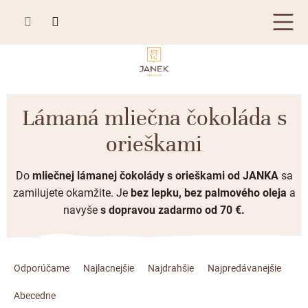
Prejsť
na
obsah
TABUĽKOVÁ ČOKOLÁDA
Lámaná mliečna čokoláda s
Plnená čokoláda
BONBONIÉRY, PRALINKY A HĽUZOVKY
orieškami
Mliečna čokoláda
Bonboniéry
ČOKOLÁDOVÉ ŠPECIALITY
Horká čokoláda
Do
mliečnej
lá
manej čokolády s orieškami od JANKA
sa
Kusové pralinky a hľuzovky
Čokoládové lízanky
ZÁKAZKOVÁ VÝROBA
zamilujete okamžite. Je
bez lepku, bez palmového oleja
a
Biela čokoláda
n
avyše
s dopravou zadarmo od 70 €.
Čokoládové srdiečka
PRÍLEŽITOSTI
Bean to bar čokoláda
Čokoládové figúrky
Letné darčeky
R
KAKAOVÉ VÝROBKY
Čokoláda Passion
Čokoládové krémy
a
Odporúčame
Najlacnejšie
Najdrahšie
Najpredávanejšie
Svadobné čokolády
Lámaná čokoláda
Kakaové bôby
Prihlásenie
d
Cibuľové chutney
Abecedne
Narodeniny
e
Kakaové maslo