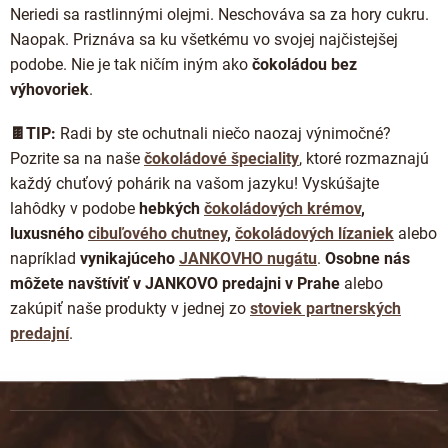
Neriedi sa rastlinnými olejmi. Neschováva sa za hory cukru.
Naopak. Priznáva sa ku všetkému vo svojej najčistejšej
podobe. Nie je tak ničím iným ako
čokoládou bez
výhovoriek
.
🍫TIP:
Radi by ste ochutnali niečo naozaj výnimočné?
Pozrite sa na naše
čokoládové špeciality
, ktoré rozmaznajú
každý chuťový pohárik na vašom jazyku! Vyskúšajte
lahôdky v podobe
hebkých
čokoládových krémov
,
luxusného
cibuľového chutney
,
čokoládových lízaniek
alebo
napríklad
vynikajúceho
JANKOVHO nugátu
.
Osobne nás
môžete navštíviť v JANKOVO predajni v Prahe
alebo
zakúpiť naše produkty v jednej zo
stoviek partnerských
predajní
.
Z
á
p