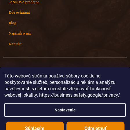
JANKOVA predajňa
Kde ochutnať
Blog
Napísali o nás
Kontakt
Kontakt
Táto webová stránka používa súbory cookie na
poskytovanie služieb, personalizáciu reklám a analýzu
info
@
cokoladovnajanek.sk
návštevnosti s cieľom neustále zlepšovať funkčnosť
+420 778 716 678
webovej lokality.
https://business.safety.google/privacy/
cokoladovnajanek
cokoladovnajanek
Nastavenie
@janek_chocolate
Súhlasím
Odmietnuť