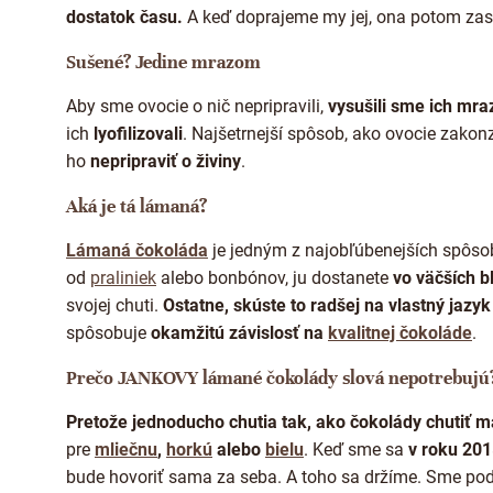
dostatok času.
A keď doprajeme my jej, ona potom zas
Sušené? Jedine mrazom
Aby sme ovocie o nič nepripravili,
vysušili sme ich mr
ich
lyofilizovali
. Najšetrnejší spôsob, ako ovocie zakon
ho
nepripraviť o živiny
.
Aká je tá lámaná?
Lámaná čokoláda
je jedným z najobľúbenejších spôso
od
praliniek
alebo bonbónov, ju dostanete
vo väčších b
svojej chuti.
Ostatne, skúste to radšej na vlastný jaz
spôsobuje
okamžitú závislosť na
kvalitnej čokoláde
.
Prečo JANKOVY lámané čokolády slová nepotrebujú
Pretože jednoducho chutia tak, ako čokolády chutiť m
pre
mliečnu
,
horkú
alebo
bielu
. Keď sme sa
v roku 20
bude hovoriť sama za seba. A toho sa držíme. Sme pod