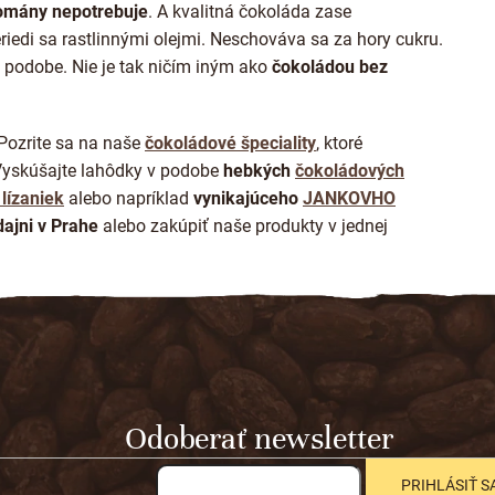
romány nepotrebuje
. A kvalitná čokoláda zase
eriedi sa rastlinnými olejmi. Neschováva sa za hory cukru.
 podobe. Nie je tak ničím iným ako
čokoládou bez
Pozrite sa na naše
čokoládové špeciality
, ktoré
Vyskúšajte lahôdky v podobe
hebkých
čokoládových
lízaniek
alebo napríklad
vynikajúceho
JANKOVHO
ajni v Prahe
alebo zakúpiť naše produkty v jednej
Odoberať newsletter
PRIHLÁSIŤ S