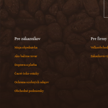
t
i
e
Pre zákazníkov
Pre firmy
Moja objednávka
Veľkoobchod
Ako balíme tovar
Zákazková v
Doprava a platba
Časté čoko-otázky
Ochrana osobných udajov
Obchodné podmienky