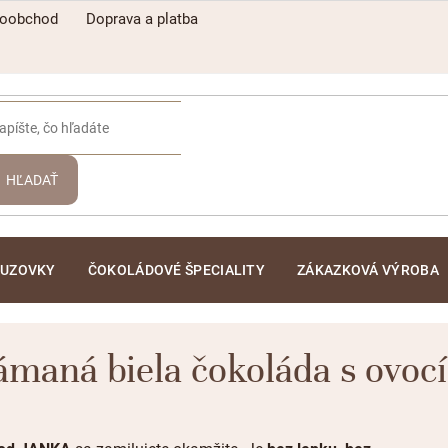
koobchod
Doprava a platba
HĽADAŤ
ĽUZOVKY
ČOKOLÁDOVÉ ŠPECIALITY
ZÁKAZKOVÁ VÝROBA
ámaná biela čokoláda s ovoc