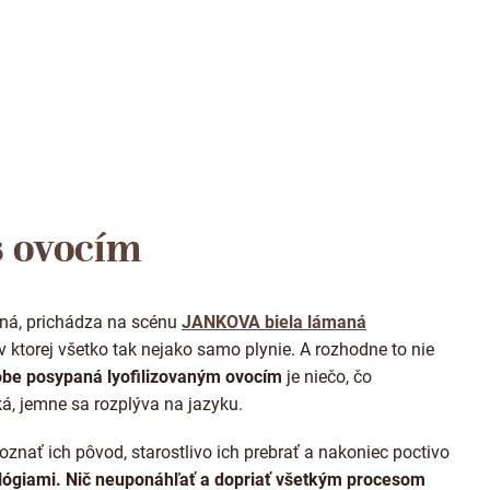
O
v
s ovocím
l
á
d
a
ná, prichádza na scénu
JANKOVA biela lámaná
c
i
 v ktorej všetko tak nejako samo plynie. A rozhodne to nie
e
obe posypaná lyofilizovaným ovocím
je niečo, čo
p
á, jemne sa rozplýva na jazyku.
r
v
k
Poznať ich pôvod, starostlivo ich prebrať a nakoniec poctivo
y
lógiami. Nič neuponáhľať a dopriať všetkým procesom