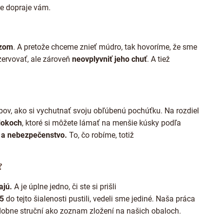
v
e dopraje vám.
ý
p
i
s
u
azom
. A pretože chceme znieť múdro, tak hovoríme, že sme
zervovať, ale zároveň
neovplyvniť jeho chuť
. A tiež
bov, ako si vychutnať svoju obľúbenú pochúťku. Na rozdiel
lokoch
, ktoré si môžete lámať na menšie kúsky podľa
yk a nebezpečenstvo.
To, čo robíme, totiž
?
ajú.
A je úplne jedno, či ste si prišli
15
do tejto šialenosti pustili, vedeli sme jediné. Naša práca
obne struční ako zoznam zložení na našich obaloch.