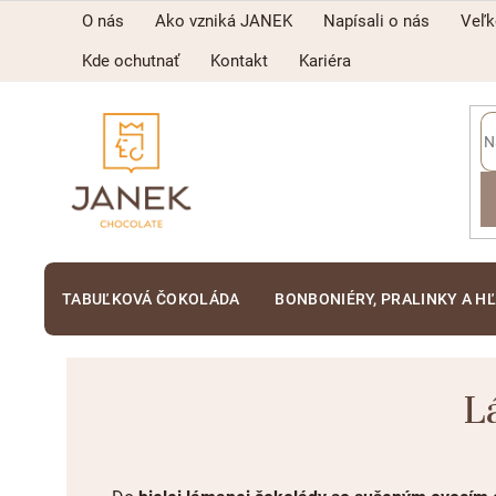
Prejsť
O nás
Ako vzniká JANEK
Napísali o nás
Veľ
na
obsah
Kde ochutnať
Kontakt
Kariéra
TABUĽKOVÁ ČOKOLÁDA
BONBONIÉRY, PRALINKY A H
L