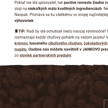
Pokiaľ nie ste spisovateľ, tak
poctivé remeslo žiadne 
stojí
na
niekoľkých málo kvalitných ingredienciách
. N
Naopak. Priznáva sa ku všetkému vo svojej najčistejšej
výhovoriek
.
🍫TIP:
Radi by ste ochutnali niečo naozaj výnimočné? 
rozmaznajú každý chuťový pohárik na vašom jazyku! 
krémov
, luxusného
cibuľového chutney
,
čokoládových 
nugátu
.
Osobne nás môžete navštíviť v JANKOVO pred
zo
stoviek partnerských predajní
.
Z
á
p
ä