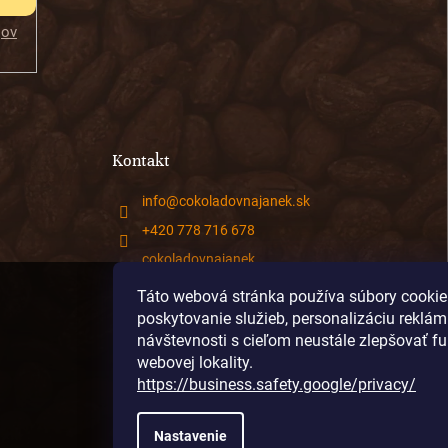
jov
Kontakt
info
@
cokoladovnajanek.sk
+420 778 716 678
cokoladovnajanek
cokoladovnajanek
Táto webová stránka používa súbory cookie
poskytovanie služieb, personalizáciu reklám
@janek_chocolate
návštevnosti s cieľom neustále zlepšovať f
webovej lokality.
https://business.safety.google/privacy/
Nastavenie