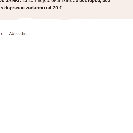
 od JANKA
sa zamilujete okamžite. Je
bez lepku, bez
s dopravou zadarmo od 70 €
.
ie
Abecedne