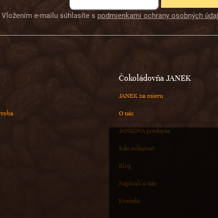
Vložením e-mailu súhlasíte s
podmienkami ochrany osobných úda
Čokoládovňa JANEK
JANEK na mieru
ýroba
O nás
JANKOVA predajňa
Kde ochutnať
Blog
Napísali o nás
Kontakt