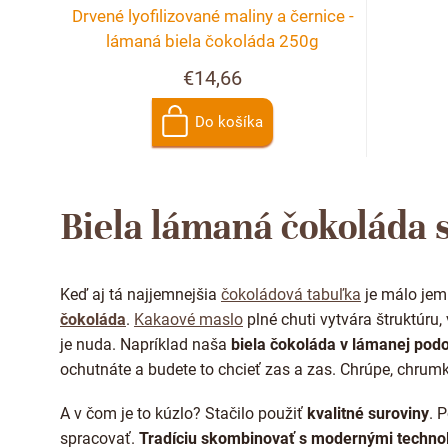
r
p
Drvené lyofilizované maliny a černice -
o
r
lámaná biela čokoláda 250g
€14,66
d
o
u
Do košíka
d
k
u
t
Biela lámaná čokoláda 
k
o
t
Keď aj tá najjemnejšia
čokoládová tabuľka
je málo jem
v
o
čokoláda
.
Kakaové maslo
plné chuti vytvára štruktúru,
je nuda. Napríklad naša
biela čokoláda v lámanej pod
v
ochutnáte a budete to chcieť zas a zas. Chrúpe, chrumk
A v čom je to kúzlo? Stačilo použiť
kvalitné suroviny
. 
spracovať.
Tradíciu skombinovať s modernými techno