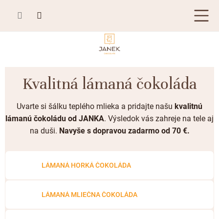
Prejsť
na
obsah
TABUĽKOVÁ ČOKOLÁDA
Kvalitná lámaná čokoláda
Plnená čokoláda
BONBONIÉRY, PRALINKY A HĽUZOVKY
Uvarte si šálku teplého mlieka a pridajte našu
kvalitnú
Mliečna čokoláda
Bonboniéry
ČOKOLÁDOVÉ ŠPECIALITY
lámanú čokoládu od JANKA
. Výsledok vás zahreje na tele aj
Horká čokoláda
Kusové pralinky a hľuzovky
na duši.
Navyše s dopravou zadarmo od 70 €.
Čokoládové lízanky
ZÁKAZKOVÁ VÝROBA
Biela čokoláda
Čokoládové srdiečka
PRÍLEŽITOSTI
Bean to bar čokoláda
LÁMANÁ HORKÁ ČOKOLÁDA
Čokoládové figúrky
Letné darčeky
KAKAOVÉ VÝROBKY
Čokoláda Passion
Čokoládové krémy
Svadobné čokolády
LÁMANÁ MLIEČNA ČOKOLÁDA
Lámaná čokoláda
Kakaové bôby
Prihlásenie
Cibuľové chutney
Narodeniny
Kakaové maslo