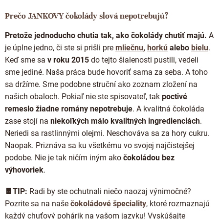
Prečo JANKOVY čokolády slová nepotrebujú?
Pretože jednoducho chutia tak, ako čokolády chutiť majú.
A
je úplne jedno, či ste si prišli pre
mliečnu
,
horkú
alebo
bielu
.
Keď sme sa
v roku 2015
do tejto šialenosti pustili, vedeli
sme jediné. Naša práca bude hovoriť sama za seba. A toho
sa držíme. Sme podobne struční ako zoznam zložení na
našich obaloch. Pokiaľ nie ste spisovateľ, tak
poctivé
remeslo žiadne romány nepotrebuje
. A kvalitná čokoláda
zase stojí
na
niekoľkých málo kvalitných ingredienciách
.
Neriedi sa rastlinnými olejmi. Neschováva sa za hory cukru.
Naopak. Priznáva sa ku všetkému vo svojej najčistejšej
podobe. Nie je tak ničím iným ako
čokoládou bez
výhovoriek
.
🍫TIP:
Radi by ste ochutnali niečo naozaj výnimočné?
Pozrite sa na naše
čokoládové špeciality
, ktoré rozmaznajú
každý chuťový pohárik na vašom jazyku! Vyskúšajte