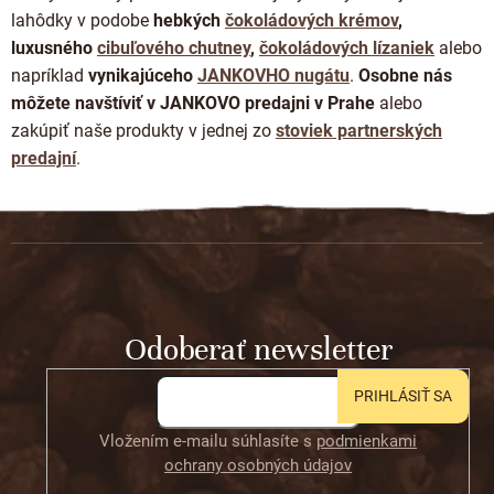
lahôdky v podobe
hebkých
čokoládových krémov
,
luxusného
cibuľového chutney
,
čokoládových lízaniek
alebo
napríklad
vynikajúceho
JANKOVHO nugátu
.
Osobne nás
môžete navštíviť v JANKOVO predajni v Prahe
alebo
zakúpiť naše produkty v jednej zo
stoviek partnerských
predajní
.
Z
á
p
ä
t
Odoberať newsletter
i
e
PRIHLÁSIŤ SA
Vložením e-mailu súhlasíte s
podmienkami
ochrany osobných údajov