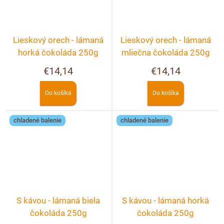
Lieskový orech - lámaná
Lieskový orech - lámaná
horká čokoláda 250g
mliečna čokoláda 250g
€14,14
€14,14
Do košíka
Do košíka
chladené balenie
chladené balenie
S kávou - lámaná biela
S kávou - lámaná horká
čokoláda 250g
čokoláda 250g