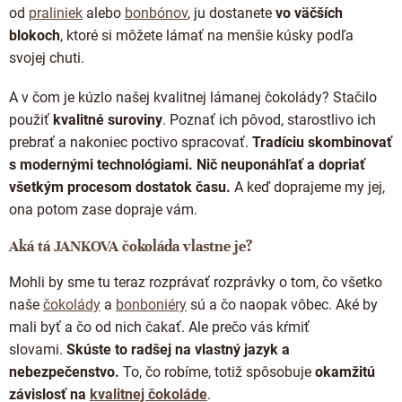
i
od
praliniek
alebo
bonbónov
, ju dostanete
vo väčších
e
blokoch
, ktoré si môžete lámať na menšie kúsky podľa
p
svojej chuti.
r
v
k
A v čom je kúzlo našej kvalitnej lámanej čokolády? Stačilo
y
použiť
kvalitné suroviny
. Poznať ich pôvod, starostlivo ich
v
prebrať a nakoniec poctivo spracovať.
Tradíciu skombinovať
ý
p
s modernými technológiami. Nič neuponáhľať a dopriať
i
všetkým procesom dostatok času.
A keď doprajeme my jej,
s
ona potom zase dopraje vám.
u
Aká tá JANKOVA čokoláda vlastne je?
Mohli by sme tu teraz rozprávať rozprávky o tom, čo všetko
naše
čokolády
a
bonboniéry
sú a čo naopak vôbec. Aké by
mali byť a čo od nich čakať. Ale prečo vás kŕmiť
slovami.
Skúste to radšej na vlastný jazyk a
nebezpečenstvo.
To, čo robíme, totiž spôsobuje
okamžitú
závislosť na
kvalitnej čokoláde
.