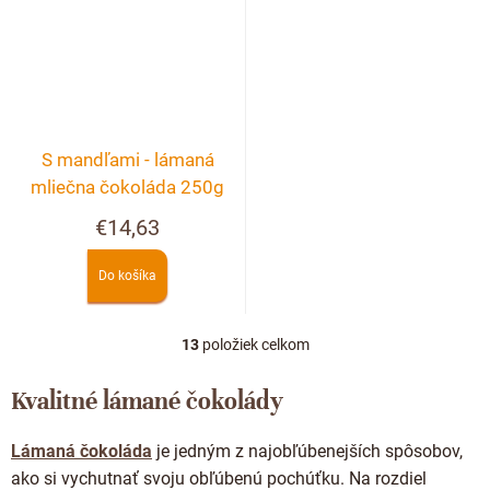
S mandľami - lámaná
mliečna čokoláda 250g
€14,63
Do košíka
13
položiek celkom
O
v
l
Kvalitné lámané čokolády
á
d
Lámaná čokoláda
je jedným z najobľúbenejších spôsobov,
a
c
ako si vychutnať svoju obľúbenú pochúťku. Na rozdiel