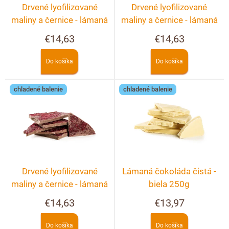
r
t
Drvené lyofilizované
Drvené lyofilizované
o
o
maliny a černice - lámaná
maliny a černice - lámaná
d
v
biela čokoláda 250g
horká čokoláda 250g
€14,63
€14,63
u
k
Do košíka
Do košíka
t
o
chladené balenie
chladené balenie
v
Drvené lyofilizované
Lámaná čokoláda čistá -
maliny a černice - lámaná
biela 250g
mliečna čokoláda 250g
€14,63
€13,97
Do košíka
Do košíka