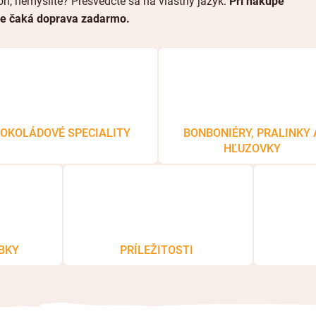
rí, nemyslíte? Presvedčte sa na vlastný jazyk.
Pri nákupe
še čaká doprava zadarmo.
OKOLÁDOVÉ SPECIALITY
BONBONIÉRY, PRALINKY 
HĽUZOVKY
BKY
PRÍLEŽITOSTI