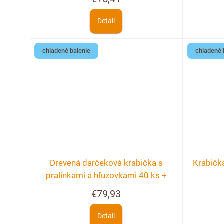
d
o
u
Detail
d
k
u
chladené balenie
chladené 
t
k
o
t
v
o
v
Drevená darčeková krabička s
Krabičk
pralinkami a hľuzovkami 40 ks +
možnosť personalizácie
€79,93
Detail