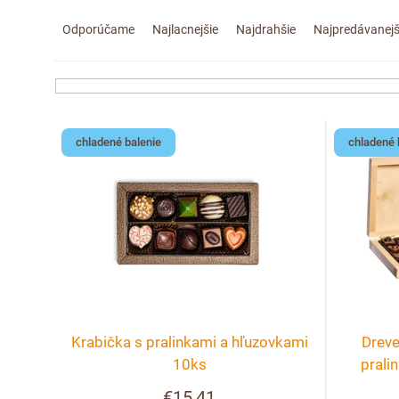
R
Odporúčame
Najlacnejšie
Najdrahšie
Najpredávanejš
a
d
e
V
chladené balenie
chladené 
n
ý
i
p
e
i
p
s
r
p
Krabička s pralinkami a hľuzovkami
Dreve
o
r
10ks
prali
€15,41