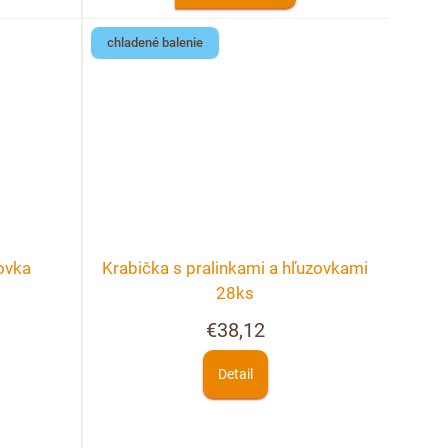
chladené balenie
ovka
Krabička s pralinkami a hľuzovkami
28ks
€38,12
Detail