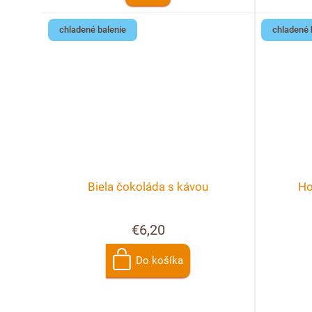
chladené balenie
chladené 
Biela čokoláda s kávou
Ho
€6,20
Do košíka