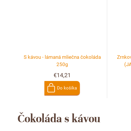
S kávou - lámaná mliečna čokoláda
Zrnkov
250g
(J
€14,21
Do košíka
Čokoláda s kávou