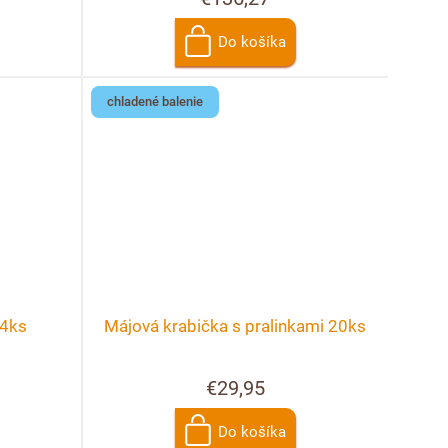
Do košíka
chladené balenie
 4ks
Májová krabička s pralinkami 20ks
€29,95
Do košíka