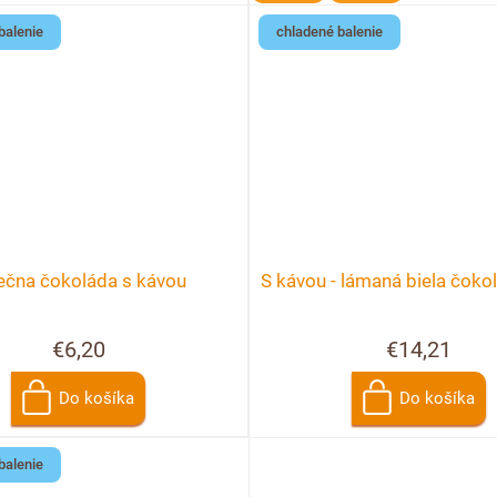
balenie
chladené balenie
ečna čokoláda s kávou
S kávou - lámaná biela čok
€6,20
€14,21
Do košíka
Do košíka
balenie