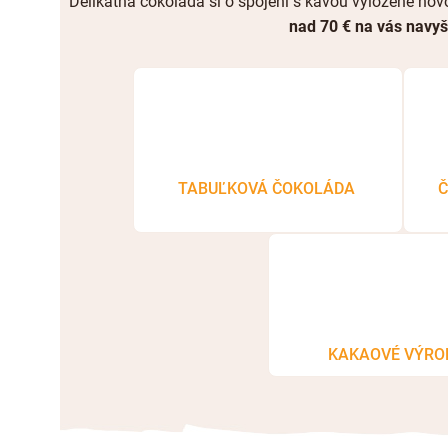
Delikátna čokoláda si o spojení s kávou vyložene hovo
nad 70 € na vás navy
TABUĽKOVÁ ČOKOLÁDA
Č
KAKAOVÉ VÝRO