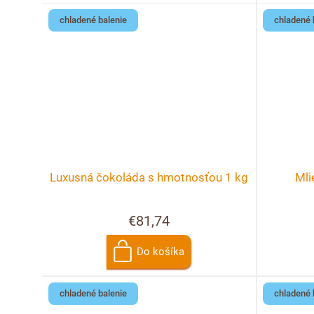
chladené balenie
chladené 
Luxusná čokoláda s hmotnosťou 1 kg
Mli
€81,74
Do košíka
chladené balenie
chladené 