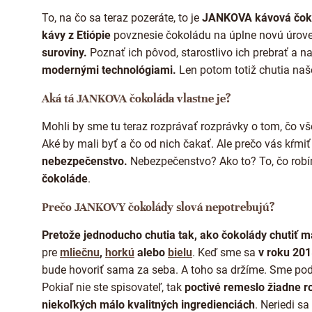
To, na čo sa teraz pozeráte, to je
JANKOVA kávová čok
kávy z Etiópie
povznesie čokoládu na úplne novú úroveň
suroviny.
Poznať ich pôvod, starostlivo ich prebrať a n
modernými technológiami.
Len potom totiž chutia naš
Aká tá JANKOVA čokoláda vlastne je?
Mohli by sme tu teraz rozprávať rozprávky o tom, čo v
Aké by mali byť a čo od nich čakať. Ale prečo vás kŕmiť
nebezpečenstvo.
Nebezpečenstvo? Ako to? To, čo robí
čokoláde
.
Prečo JANKOVY čokolády slová nepotrebujú?
Pretože jednoducho chutia tak, ako čokolády chutiť m
pre
mliečnu
,
horkú
alebo
bielu
. Keď sme sa
v roku 20
bude hovoriť sama za seba. A toho sa držíme. Sme pod
Pokiaľ nie ste spisovateľ, tak
poctivé remeslo žiadne 
niekoľkých málo kvalitných ingredienciách
. Neriedi s