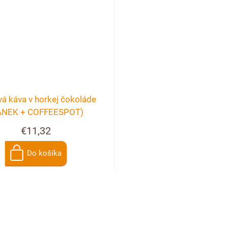
á káva v horkej čokoláde
ANEK + COFFEESPOT)
€11,32
Do košíka
O
v
l
á
d