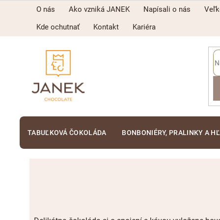
Prejsť
O nás
Ako vzniká JANEK
Napísali o nás
Veľ
na
obsah
Kde ochutnať
Kontakt
Kariéra
TABUĽKOVÁ ČOKOLÁDA
BONBONIÉRY, PRALINKY A H