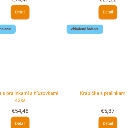
Detail
Detail
balenie
chladené balenie
a s pralinkami a hľuzovkami
Krabička s pralinkami
42ks
€54,48
€5,87
Detail
Detail