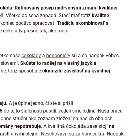
a
oláda
.
Rafinovaný posyp nadrvenými zrnami kvalitnej
c
i
. Všetko do seba zapadá. Stačí mať totiž
kvalitné
e
akoniec poctivo spracovať.
Tradíciu skombinovať s
p
e čokolády presne tak, ako majú.
r
v
k
y
v
šetko naše
čokolády
a
bonboniéry
sú a čo naopak vôbec.
ý
 slovami.
Skúste to radšej na vlastný jazyk a
p
me, totiž spôsobuje
okamžitú závislosť na kvalitnej
i
s
u
ajú.
A je úplne jedno, či ste si prišli
15
do tejto šialenosti pustili, vedeli sme jediné. Naša práca
obne struční ako zoznam zložení na našich obaloch.
romány nepotrebuje
. A kvalitná čokoláda zase stojí
na
a rastlinnými olejmi. Neschováva sa za hory cukru. Naopak.