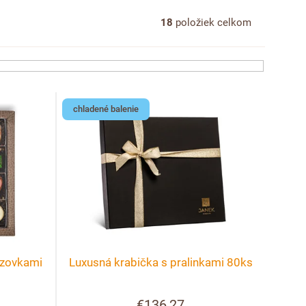
18
položiek celkom
chladené balenie
uzovkami
Luxusná krabička s pralinkami 80ks
€136,27