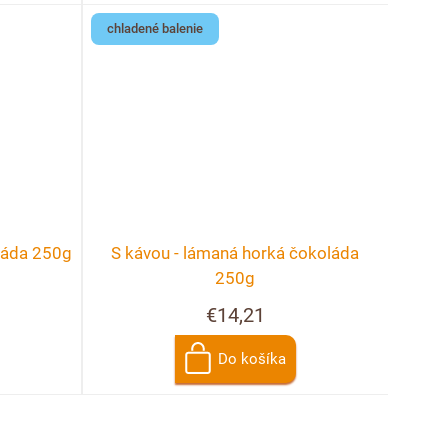
chladené balenie
oláda 250g
S kávou - lámaná horká čokoláda
250g
€14,21
Do košíka