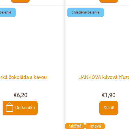
balenie
chladené balenie
rká čokoláda s kávou
JANKOVA kávová hľuz
€6,20
€1,90
Do košíka
Detail
Mléčná
Tmavá