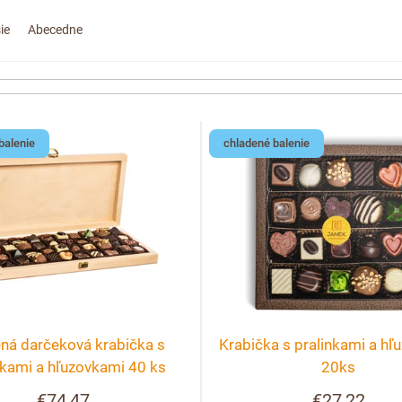
ie
Abecedne
balenie
chladené balenie
ná darčeková krabička s
Krabička s pralinkami a hľ
nkami a hľuzovkami 40 ks
20ks
€74,47
€27,22