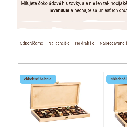
Milujete čokoládové hľuzovky, ale nie len tak hocija
levandule
a nechajte sa uniesť ich ch
R
Odporúčame
Najlacnejšie
Najdrahšie
Najpredávanejš
a
d
e
V
chladené balenie
chladené 
n
ý
i
p
e
i
p