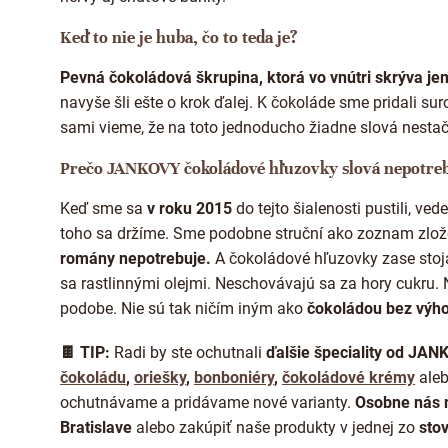
Keď to nie je huba, čo to teda je?
Pevná čokoládová škrupina, ktorá vo vnútri skrýva j
navyše šli ešte o krok ďalej. K čokoláde sme pridali sur
sami vieme, že na toto jednoducho žiadne slová nestač
Prečo JANKOVY čokoládové hľuzovky slová nepotre
Keď sme sa
v roku 2015
do tejto šialenosti pustili, v
toho sa držíme. Sme podobne struční ako zoznam zlož
romány nepotrebuje.
A čokoládové hľuzovky zase stoj
sa rastlinnými olejmi. Neschovávajú sa za hory cukru. 
podobe. Nie sú tak ničím iným ako
čokoládou bez výho
🍫 TIP:
Radi by ste ochutnali
ďalšie špeciality od JAN
čokoládu
,
oriešky
,
bonboniéry
,
čokoládové krémy
ale
ochutnávame a pridávame nové varianty.
Osobne nás m
Bratislave
alebo zakúpiť naše produkty v jednej zo
sto