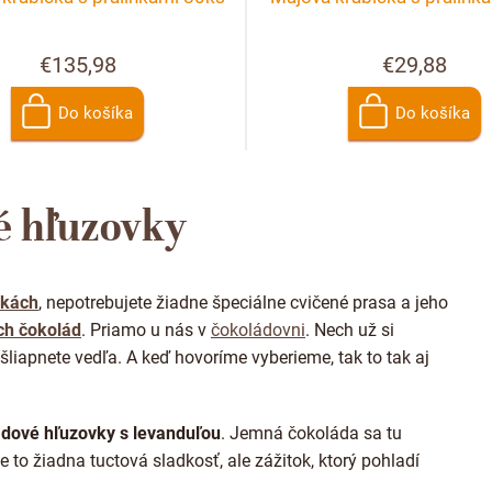
€135,98
€29,88
Do košíka
Do košíka
O
v
é hľuzovky
l
á
d
a
vkách
, nepotrebujete žiadne špeciálne cvičené prasa a jeho
c
i
ch čokolád
. Priamo u nás v
čokoládovni
. Nech už si
e
liapnete vedľa. A keď hovoríme vyberieme, tak to tak aj
p
r
v
k
dové hľuzovky s levanduľou
. Jemná čokoláda sa tu
y
 je to žiadna tuctová sladkosť, ale zážitok, ktorý pohladí
v