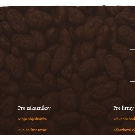
Z
á
p
ä
t
i
e
Pre zákazníkov
Pre firmy
Moja objednávka
Veľkoobchod
Ako balíme tovar
Zákazková v