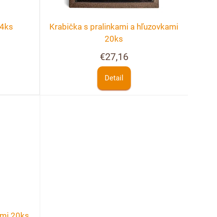
 4ks
Krabička s pralinkami a hľuzovkami
20ks
€27,16
Detail
ami 20ks