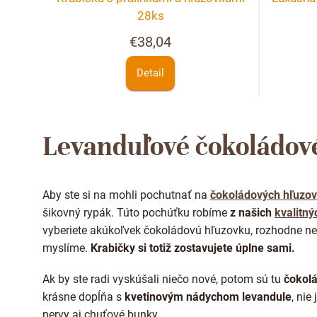
28ks
€38,04
Detail
Levanduľové čokoládov
Aby ste si na mohli pochutnať na
čokoládových hľuzo
šikovný rypák. Túto pochúťku robíme
z našich
kvalitný
vyberiete akúkoľvek čokoládovú hľuzovku, rozhodne neš
myslíme.
Krabičky si totiž zostavujete úplne sami.
Ak by ste radi vyskúšali niečo nové, potom sú tu
čokolá
krásne dopĺňa s
kvetinovým nádychom levandule
, nie
nervy aj chuťové bunky.