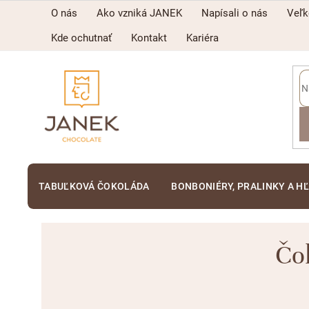
Prejsť
O nás
Ako vzniká JANEK
Napísali o nás
Veľ
na
obsah
Kde ochutnať
Kontakt
Kariéra
TABUĽKOVÁ ČOKOLÁDA
BONBONIÉRY, PRALINKY A H
Čo