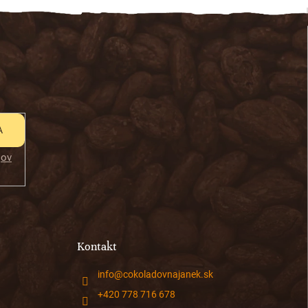
A
jov
Kontakt
info
@
cokoladovnajanek.sk
+420 778 716 678