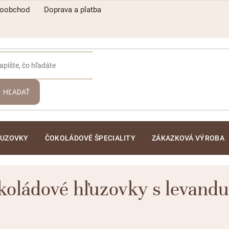
koobchod
Doprava a platba
HĽADAŤ
ĽUZOVKY
ČOKOLÁDOVÉ ŠPECIALITY
ZÁKAZKOVÁ VÝROBA
koládové hľuzovky s levandu