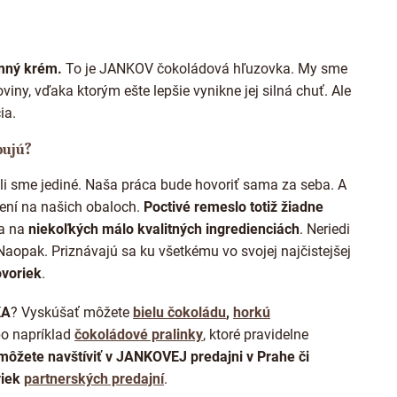
ý
p
i
s
u
emný krém.
To je JANKOV čokoládová hľuzovka. My sme
oviny, vďaka ktorým ešte lepšie vynikne jej silná chuť. Ale
ia.
bujú?
edeli sme jediné. Naša práca bude hovoriť sama za seba. A
ení na našich obaloch.
Poctivé remeslo totiž žiadne
a na
niekoľkých málo kvalitných ingredienciách
. Neriedi
Naopak. Priznávajú sa ku všetkému vo svojej najčistejšej
voriek
.
KA
? Vyskúšať môžete
bielu čokoládu
,
horkú
bo napríklad
čokoládové pralinky
, ktoré pravidelne
ôžete navštíviť v JANKOVEJ predajni v Prahe či
viek
partnerských predajní
.