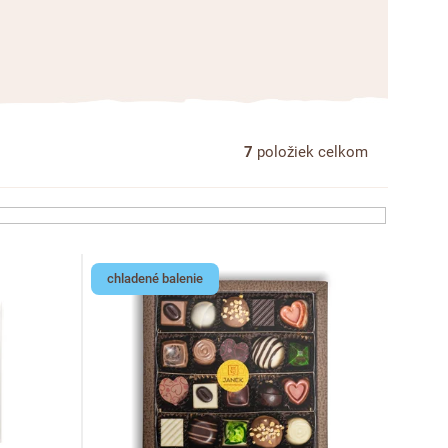
7
položiek celkom
chladené balenie