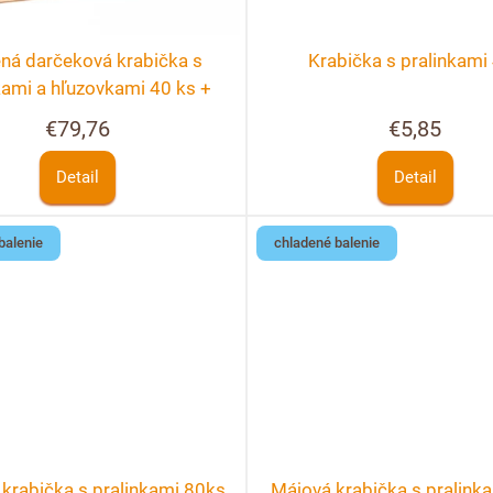
ná darčeková krabička s
Krabička s pralinkami
kami a hľuzovkami 40 ks +
žnosť personalizácie
€79,76
€5,85
Detail
Detail
balenie
chladené balenie
krabička s pralinkami 80ks
Májová krabička s pralink