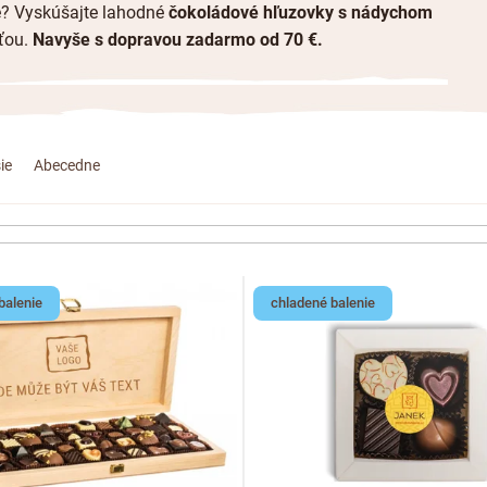
ké? Vyskúšajte lahodné
čokoládové hľuzovky s nádychom
uťou.
Navyše s dopravou zadarmo od 70 €.
ie
Abecedne
balenie
chladené balenie