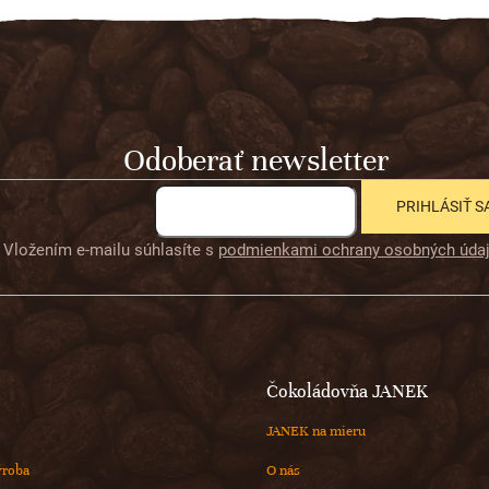
Odoberať newsletter
PRIHLÁSIŤ S
Vložením e-mailu súhlasíte s
podmienkami ochrany osobných úda
Čokoládovňa JANEK
JANEK na mieru
ýroba
O nás