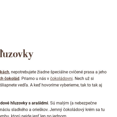
O
v
hľuzovky
l
á
d
a
vkách
, nepotrebujete žiadne špeciálne cvičené prasa a jeho
c
i
ch čokolád
. Priamo u nás v
čokoládovni
. Nech už si
e
liapnete vedľa. A keď hovoríme vyberieme, tak to tak aj
p
r
v
k
dové hľuzovky s arašidmi
. Sú malým (a nebezpečne
y
ináciu sladkého a orieškov. Jemný čokoládový krém sa tu
v
mbu, ktorú nejde jesť len po jednom.