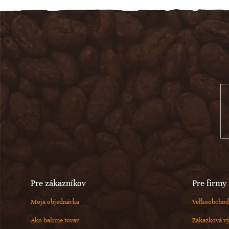
Z
á
p
ä
t
i
e
Pre zákazníkov
Pre firmy
Moja objednávka
Veľkoobchod
Ako balíme tovar
Zákazková v