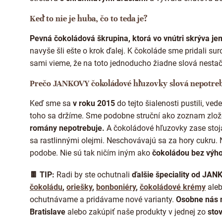
Keď to nie je huba, čo to teda je?
Pevná čokoládová škrupina, ktorá vo vnútri skrýva j
navyše šli ešte o krok ďalej. K čokoláde sme pridali sur
sami vieme, že na toto jednoducho žiadne slová nestač
Prečo JANKOVY čokoládové hľuzovky slová nepotre
Keď sme sa
v roku 2015
do tejto šialenosti pustili, v
toho sa držíme. Sme podobne struční ako zoznam zlož
romány nepotrebuje.
A čokoládové hľuzovky zase stoj
sa rastlinnými olejmi. Neschovávajú sa za hory cukru. 
podobe. Nie sú tak ničím iným ako
čokoládou bez výho
🍫 TIP:
Radi by ste ochutnali
ďalšie špeciality od JAN
čokoládu
,
oriešky
,
bonboniéry
,
čokoládové krémy
ale
ochutnávame a pridávame nové varianty.
Osobne nás m
Bratislave
alebo zakúpiť naše produkty v jednej zo
sto