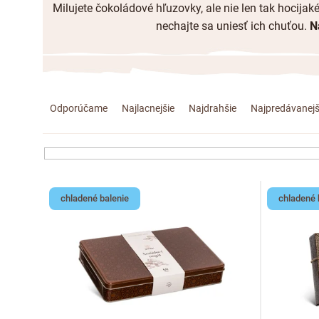
Milujete čokoládové hľuzovky, ale nie len tak hocija
nechajte sa uniesť ich chuťou.
N
R
Odporúčame
Najlacnejšie
Najdrahšie
Najpredávanejš
a
d
e
V
chladené balenie
chladené 
n
ý
i
p
e
i
p