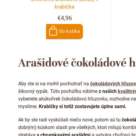
krabičke
€4,96
Do košíka
Arašidové čokoládové 
Aby ste si na mohli pochutnať na
čokoládových hľuzo
šikovný rypák. Túto pochúťku robíme
z našich
kvalitný
vyberiete akúkoľvek čokoládovú hľuzovku, rozhodne neš
myslíme.
Krabičky si totiž zostavujete úplne sami.
Ak by ste radi vyskúšali niečo nové, potom sú tu
čokolá
dobrým) kúskom slasti pre všetkých, ktorí milujú komb
stretáva
s chrumkavými arašidmi
a vytvára chuťovú bo