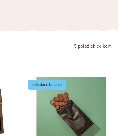
5
položiek celkom
chladené balenie