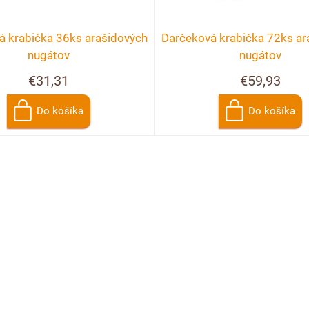
á krabička 36ks arašidových
Darčeková krabička 72ks ar
nugátov
nugátov
€31,31
€59,93
Do košíka
Do košíka