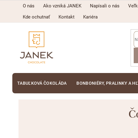
Prejsť
O nás
Ako vzniká JANEK
Napísali o nás
Veľ
na
obsah
Kde ochutnať
Kontakt
Kariéra
TABUĽKOVÁ ČOKOLÁDA
BONBONIÉRY, PRALINKY A H
Č