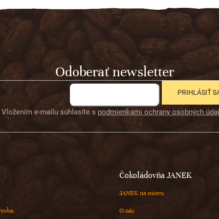
Odoberať newsletter
PRIHLÁSIŤ S
Vložením e-mailu súhlasíte s
podmienkami ochrany osobných úda
Čokoládovňa JANEK
JANEK na mieru
ýroba
O nás