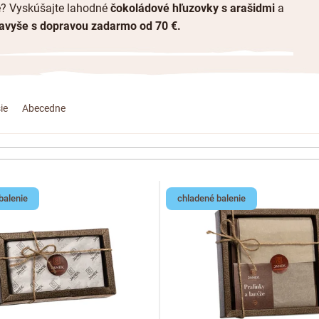
ké? Vyskúšajte lahodné
čokoládové hľuzovky s arašidmi
a
avyše s dopravou zadarmo od 70 €.
ie
Abecedne
balenie
chladené balenie