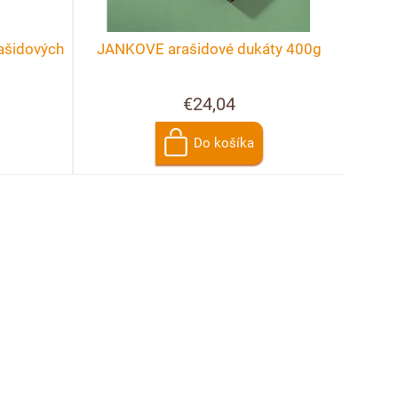
ašidových
JANKOVE arašidové dukáty 400g
€24,04
Do košíka