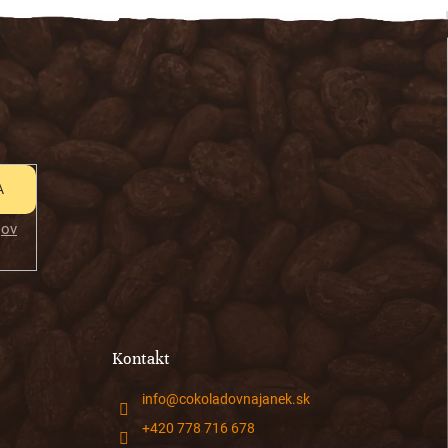
A
jov
Kontakt
info
@
cokoladovnajanek.sk
+420 778 716 678