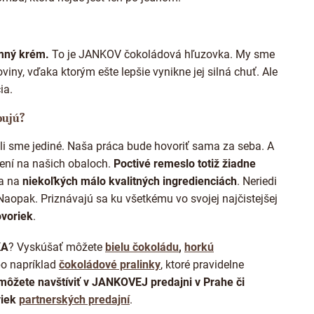
ý
p
i
s
u
emný krém.
To je JANKOV čokoládová hľuzovka. My sme
oviny, vďaka ktorým ešte lepšie vynikne jej silná chuť. Ale
ia.
bujú?
edeli sme jediné. Naša práca bude hovoriť sama za seba. A
ení na našich obaloch.
Poctivé remeslo totiž žiadne
a na
niekoľkých málo kvalitných ingredienciách
. Neriedi
Naopak. Priznávajú sa ku všetkému vo svojej najčistejšej
voriek
.
KA
? Vyskúšať môžete
bielu čokoládu
,
horkú
bo napríklad
čokoládové pralinky
, ktoré pravidelne
ôžete navštíviť v JANKOVEJ predajni v Prahe či
viek
partnerských predajní
.