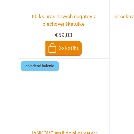
s
r
p
60 ks arašidových nugátov v
Darčekov
o
r
plechovej škatuľke
€59,03
d
o
u
Do košíka
d
k
u
chladené balenie
t
k
o
t
v
o
v
JANKOVE arašidové dukáty v