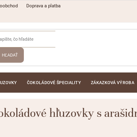
koobchod
Doprava a platba
HĽADAŤ
ĽUZOVKY
ČOKOLÁDOVÉ ŠPECIALITY
ZÁKAZKOVÁ VÝROBA
okoládové hľuzovky s arašid