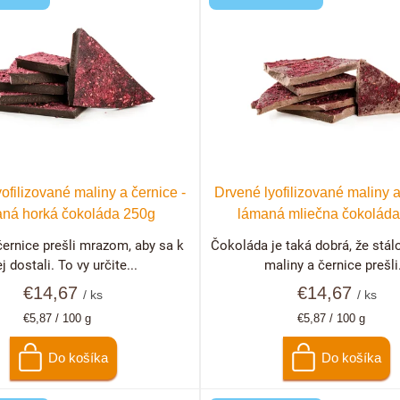
ofilizované maliny a černice -
Drvené lyofilizované maliny a
ná horká čokoláda 250g
lámaná mliečna čokolád
černice prešli mrazom, aby sa k
Čokoláda je taká dobrá, že stálo
j dostali. To vy určite...
maliny a černice prešli.
€14,67
€14,67
/ ks
/ ks
Jednotková
Jednotková
€5,87 / 100 g
€5,87 / 100 g
cena:
cena:
Do košíka
Do košíka