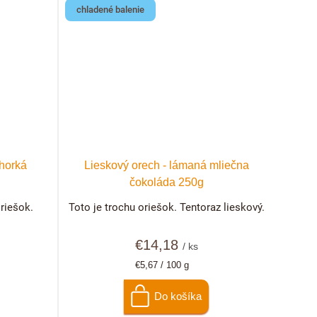
chladené balenie
 horká
Lieskový orech - lámaná mliečna
čokoláda 250g
riešok.
Toto je trochu oriešok. Tentoraz lieskový.
€14,18
/ ks
Jednotková
€5,67 / 100 g
cena:
Do košíka