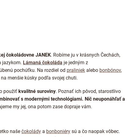
O
v
l
á
d
a
skej čokoládovne JANEK
. Robíme ju v krásnych Čechách,
c
i
m jazykom.
Lámaná čokoláda
je jedným z
e
ľúbenú pochúťku. Na rozdiel od
praliniek
alebo
bonbónov
,
p
ť na menšie kúsky podľa svojej chuti.
r
v
k
o použiť
kvalitné suroviny
. Poznať ich pôvod, starostlivo
y
ombinovať s modernými technológiami. Nič neuponáhľať a
v
jeme my jej, ona potom zase dopraje vám.
ý
p
i
s
u
šetko naše
čokolády
a
bonboniéry
sú a čo naopak vôbec.