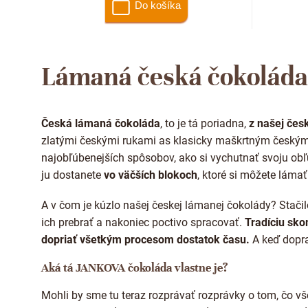
Do košíka
Lámaná česká čokoláda
Česká lámaná čokoláda
, to je tá poriadna,
z našej če
zlatými českými rukami as klasicky maškrtným český
najobľúbenejších spôsobov, ako si vychutnať svoju ob
ju dostanete
vo väčších blokoch
, ktoré si môžete láma
A v čom je kúzlo našej českej lámanej čokolády? Stačil
ich prebrať a nakoniec poctivo spracovať.
Tradíciu sk
dopriať všetkým procesom dostatok času.
A keď dopra
Aká tá JANKOVA čokoláda vlastne je?
Mohli by sme tu teraz rozprávať rozprávky o tom, čo v