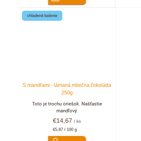
chladené balenie
S mandľami - lámaná mliečna čokoláda
250g
Toto je trochu oriešok. Našťastie
mandľový.
€14,67
/ ks
Jednotková
€5,87 / 100 g
cena: