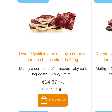
n
ý
i
p
e
i
p
s
r
p
Drvené lyofilizované maliny a černice -
Drvené ly
o
lámaná biela čokoláda 250g
láma
r
Maliny a černice prešli mrazom, aby sa k
Maliny a 
d
o
nej dostali. To vy určite...
ne
u
€14,67
d
/ ks
Jednotková
€5,87 / 100 g
k
u
cena:
Do košíka
t
k