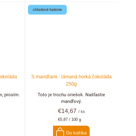
chladené balenie
čokoláda
S mandľami - lámaná horká čokoláda
250g
m, prosím.
Toto je trochu oriešok. Našťastie
mandľový.
€14,67
/ ks
Jednotková
€5,87 / 100 g
cena:
Do košíka