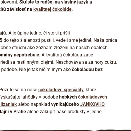
 slovami.
Skúste to radšej na vlastný jazyk a
tú závislosť na
kvalitnej čokoláde
.
ajú.
A je úplne jedno, či ste si prišli
15
do tejto šialenosti pustili, vedeli sme jediné. Naša práca
obne struční ako zoznam zložení na našich obaloch.
romány nepotrebuje
. A kvalitná čokoláda zase
eriedi sa rastlinnými olejmi. Neschováva sa za hory cukru.
 podobe. Nie je tak ničím iným ako
čokoládou bez
Pozrite sa na naše
čokoládové špeciality
, ktoré
Vyskúšajte lahôdky v podobe
hebkých
čokoládových
lízaniek
alebo napríklad
vynikajúceho
JANKOVHO
ajni v Prahe
alebo zakúpiť naše produkty v jednej