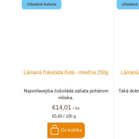
o
t
chladené balenie
chladené 
v
o
v
Lámaná čokoláda čistá - mliečna 250g
Lámaná 
Najvoňavejšia čokoláda zaliata pohárom
Taká dobr
mlieka.
€14,01
/ ks
Jednotková
€5,60 / 100 g
cena:
Do košíka