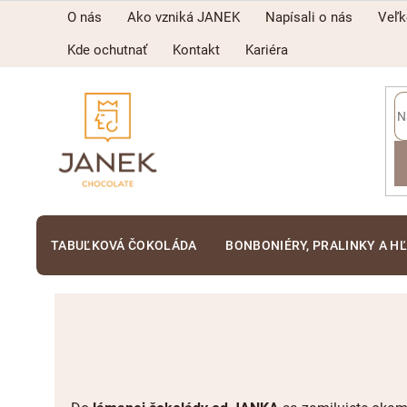
Prejsť
O nás
Ako vzniká JANEK
Napísali o nás
Veľ
na
obsah
Kde ochutnať
Kontakt
Kariéra
TABUĽKOVÁ ČOKOLÁDA
BONBONIÉRY, PRALINKY A H