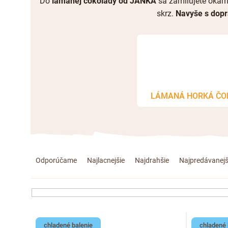
Do
lámanej čokolády od JANKA
sa zamilujete okam
skrz.
Navyše s dopr
LÁMANÁ HORKÁ ČO
R
Odporúčame
Najlacnejšie
Najdrahšie
Najpredávanejš
a
d
e
V
chladené balenie
chladené 