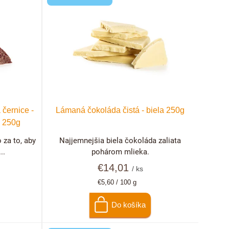
 černice -
Lámaná čokoláda čistá - biela 250g
a 250g
 za to, aby
Najjemnejšia biela čokoláda zaliata
..
pohárom mlieka.
€14,01
/ ks
Jednotková
€5,60 / 100 g
cena:
Do košíka