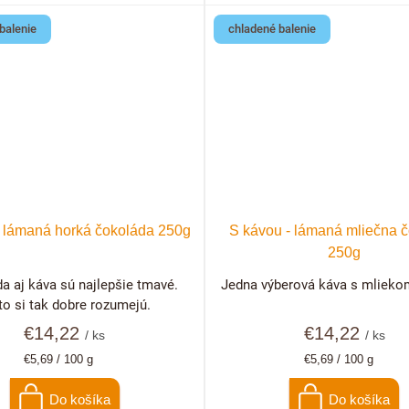
balenie
chladené balenie
- lámaná horká čokoláda 250g
S kávou - lámaná mliečna 
250g
a aj káva sú najlepšie tmavé.
Jedna výberová káva s mlieko
to si tak dobre rozumejú.
€14,22
€14,22
/ ks
/ ks
Jednotková
Jednotková
€5,69 / 100 g
€5,69 / 100 g
cena:
cena:
Do košíka
Do košíka