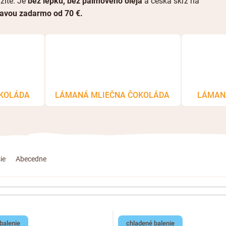
žite. Je
bez lepku, bez palmového oleja
a česká skrz na
avou zadarmo od 70 €.
KOLÁDA
LÁMANÁ MLIEČNA ČOKOLÁDA
LÁMAN
ie
Abecedne
balenie
chladené balenie