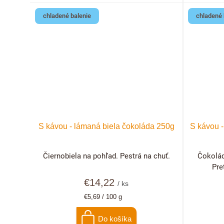
chladené balenie
chladené 
S kávou - lámaná biela čokoláda 250g
S kávou 
Čiernobiela na pohľad. Pestrá na chuť.
Čokolád
Pre
€14,22
/ ks
Jednotková
€5,69 / 100 g
cena:
Do košíka