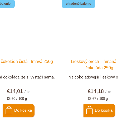
balenie
chladené balenie
čokoláda čistá - tmavá 250g
Lieskový orech - lámaná
čokoláda 250g
á čokoláda, že si vystačí sama.
Najčokoládovejší lieskový o
€14,01
€14,18
/ ks
/ ks
Jednotková
Jednotková
€5,60 / 100 g
€5,67 / 100 g
cena:
cena:
Do košíka
Do košíka