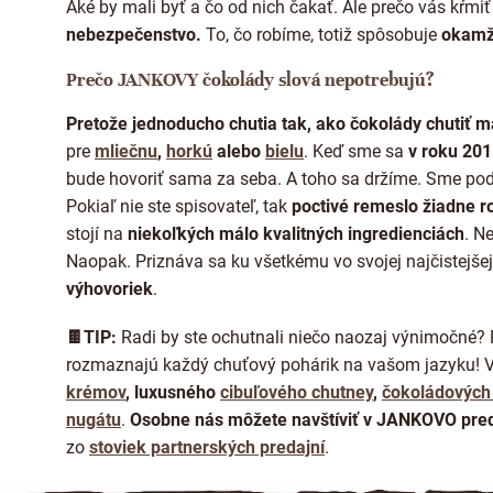
Aké by mali byť a čo od nich čakať. Ale prečo vás kŕmiť
nebezpečenstvo.
To, čo robíme, totiž spôsobuje
okamži
Prečo JANKOVY čokolády slová nepotrebujú?
Pretože jednoducho chutia tak, ako čokolády chutiť m
pre
mliečnu
,
horkú
alebo
bielu
. Keď sme sa
v roku 20
bude hovoriť sama za seba. A toho sa držíme. Sme pod
Pokiaľ nie ste spisovateľ, tak
poctivé remeslo žiadne 
stojí
na
niekoľkých málo kvalitných ingredienciách
. N
Naopak. Priznáva sa ku všetkému vo svojej najčistejšej
výhovoriek
.
🍫TIP:
Radi by ste ochutnali niečo naozaj výnimočné? 
rozmaznajú každý chuťový pohárik na vašom jazyku! 
krémov
, luxusného
cibuľového chutney
,
čokoládových 
nugátu
.
Osobne nás môžete navštíviť v JANKOVO pred
zo
stoviek partnerských predajní
.