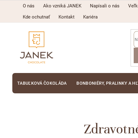
Prejsť
O nás
Ako vzniká JANEK
Napísali o nás
Veľ
na
obsah
Kde ochutnať
Kontakt
Kariéra
TABUĽKOVÁ ČOKOLÁDA
BONBONIÉRY, PRALINKY A H
Zdravotné