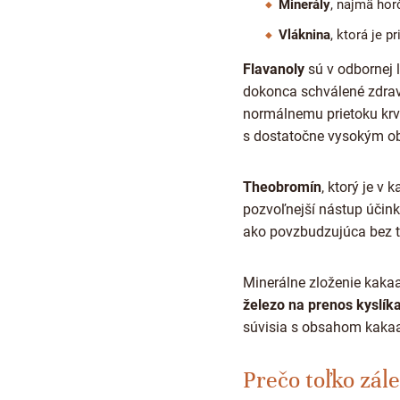
Minerály
, najmä horč
Vláknina
, ktorá je 
Flavanoly
sú v odbornej l
dokonca schválené zdrav
normálnemu prietoku kr
s dostatočne vysokým ob
Theobromín
, ktorý je v
pozvoľnejší nástup účink
ako povzbudzujúca bez to
Minerálne zloženie kakaa
železo na prenos kyslíka
súvisia s obsahom kakaa
Prečo toľko zál