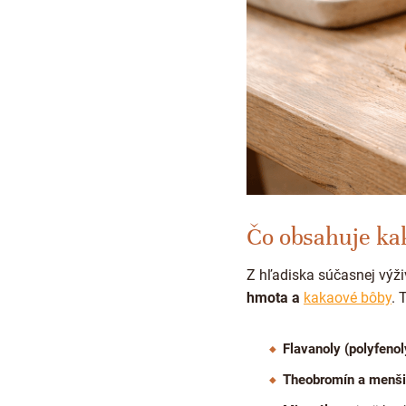
Čo obsahuje ka
Z hľadiska súčasnej výž
hmota a
kakaové bôby
. 
Flavanoly (polyfenol
Theobromín a menši