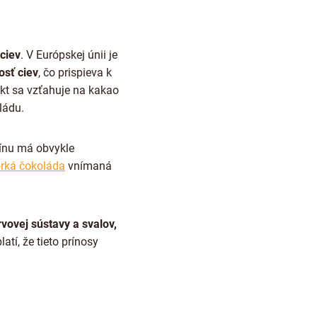
ciev
. V Európskej únii je
osť ciev
, čo prispieva k
ekt sa vzťahuje na kakao
ládu.
eínu má obvykle
orká čokoláda
vnímaná
rvovej sústavy a svalov,
atí, že tieto prínosy