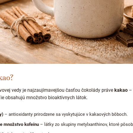
kao?
ivovej vedy je najzaujímavejšou časťou čokolády práve
kakao
– 
Tie obsahujú množstvo bioaktívnych látok.
y)
– antioxidanty prirodzene sa vyskytujúce v kakaových bôboch.
e množstvo kofeínu
– látky zo skupiny metylxanthinov, ktoré pôsob