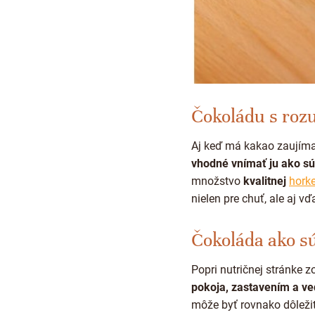
Čokoládu s ro
Aj keď má kakao zaujímav
vhodné vnímať ju ako sú
množstvo
kvalitnej
horke
nielen pre chuť, ale aj v
Čokoláda ako sú
Popri nutričnej stránke
pokoja, zastavením a 
môže byť rovnako dôležitý