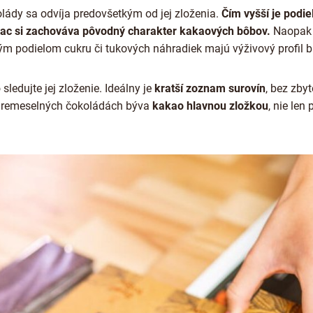
lády sa odvíja predovšetkým od jej zloženia.
Čím vyšší je podi
viac si zachováva pôvodný charakter kakaových bôbov.
Naopak 
podielom cukru či tukových náhradiek majú výživový profil bli
sledujte jej zloženie. Ideálny je
kratší zoznam surovín
, bez zby
ch remeselných čokoládách býva
kakao hlavnou zložkou
, nie len