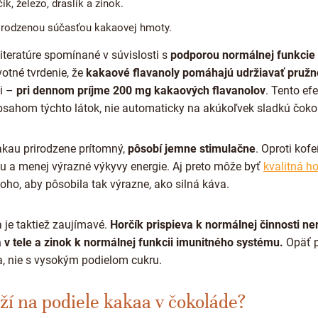
ík, železo, draslík a zinok.
prirodzenou súčasťou kakaovej hmoty.
iteratúre spomínané v súvislosti s
podporou normálnej funkcie 
otné tvrdenie, že
kakaové flavanoly pomáhajú udržiavať pružn
vi –
pri dennom príjme 200 mg kakaových flavanolov
. Tento ef
sahom týchto látok, nie automaticky na akúkoľvek sladkú čoko
 kakau prirodzene prítomný,
pôsobí jemne stimulačne
. Oproti kof
u a menej výrazné výkyvy energie. Aj preto môže byť
kvalitná h
ho, aby pôsobila tak výrazne, ako silná káva.
 je taktiež zaujímavé.
Horčík prispieva k normálnej činnosti ne
 v tele a zinok k normálnej funkcii imunitného systému.
Opäť pl
, nie s vysokým podielom cukru.
eží na podiele kakaa v čokoláde?