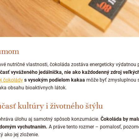
zumom
é nutričné ​​vlastnosti, čokoláda zostáva energeticky výdatnou
časť vyváženého jedálnička, nie ako každodenný zdroj veľkýc
j čokolády
s vysokým podielom kakaa
môže byť zmysluplnou sú
ďaka obsahu bioaktívnych látok.
časť kultúry i životného štýlu
 zohráva úlohu aj samotný spôsob konzumácie.
Čokoláda by mala
vedomým vychutnaním.
A práve tento rozmer – pomalosť, pozorno
 ako jej zloženie.