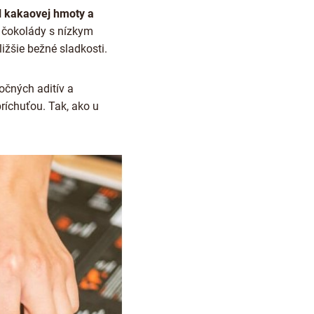
el kakaovej hmoty a
čokolády s nízkym
žšie bežné sladkosti.
točných aditív a
 príchuťou. Tak, ako u