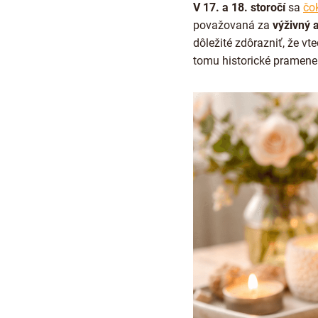
V 17. a 18. storočí
sa
čo
považovaná za
výživný a
dôležité zdôrazniť, že v
tomu historické pramene 