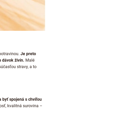
 potravinou.
Je preto
h dávok živín.
Malé
časťou stravy, a to
 byť spojená s chvíľou
sť, kvalitná surovina –