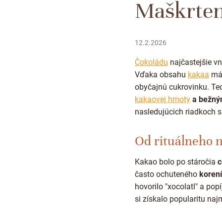
Maškrteni
12.2.2026
Čokoládu
najčastejšie v
Vďaka obsahu
kakaa
má 
obyčajnú cukrovinku. Te
kakaovej hmoty
a bežný
nasledujúcich riadkoch sa
Od rituálneho n
Kakao bolo po stáročia
c
často ochuteného
korení
hovorilo "xocolatl" a pop
si získalo popularitu na