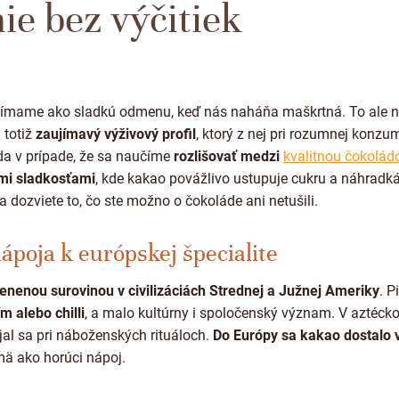
e bez výčitiek
nímame ako sladkú odmenu, keď nás naháňa maškrtná. To ale ni
totiž
zaujímavý výživový profil
, ktorý z nej pri rozumnej konzum
da v prípade, že sa naučíme
rozlišovať medzi
kvalitnou čokolád
mi sladkosťami
, kde kakao povážlivo ustupuje cukru a náhradk
 dozviete to, čo ste možno o čokoláde ani netušili.
ápoja k európskej špecialite
enenou surovinou v civilizáciách Strednej a Južnej Ameriky
. P
m alebo chilli
, a malo kultúrny i spoločenský význam. V aztéc
íjal sa pri náboženských rituáloch.
Do Európy sa kakao dostalo v
jmä ako horúci nápoj.