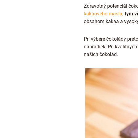
Zdravotný potenciál čoko
kakaového masla
, tým 
obsahom kakaa a vysokým 
Pri výbere čokolády preto 
náhradiek. Pri kvalitný
našich čokolád.