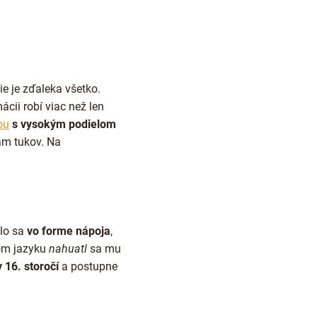
e je zďaleka všetko.
ácii robí viac než len
ou
s vysokým podielom
ám tukov. Na
ilo sa
vo forme nápoja
,
kom jazyku
nahuatl
sa mu
 16. storočí
a postupne