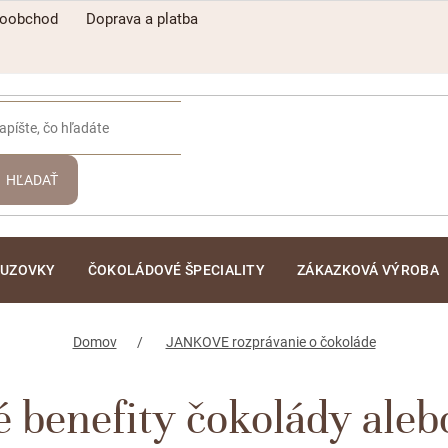
koobchod
Doprava a platba
HĽADAŤ
ĽUZOVKY
ČOKOLÁDOVÉ ŠPECIALITY
ZÁKAZKOVÁ VÝROBA
Domov
JANKOVE rozprávanie o čokoláde
 benefity čokolády aleb