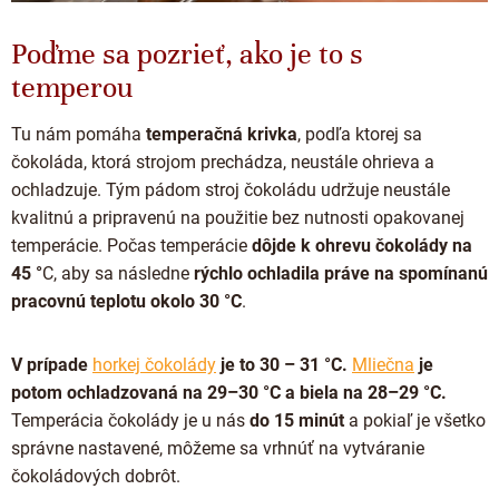
Poďme sa pozrieť, ako je to s
temperou
Tu nám pomáha
temperačná krivka
, podľa ktorej sa
čokoláda, ktorá strojom prechádza, neustále ohrieva a
ochladzuje. Tým pádom stroj čokoládu udržuje neustále
kvalitnú a pripravenú na použitie bez nutnosti opakovanej
temperácie. Počas temperácie
dôjde k ohrevu čokolády na
45 °
C, aby sa následne
rýchlo ochladila práve na spomínanú
pracovnú teplotu okolo 30 °C
.
V prípade
horkej čokolády
je to 30 – 31 °C.
Mliečna
je
potom ochladzovaná na 29–30 °C a biela na 28–29 °C.
Temperácia čokolády je u nás
do 15 minút
a pokiaľ je všetko
správne nastavené, môžeme sa vrhnúť na vytváranie
čokoládových dobrôt.