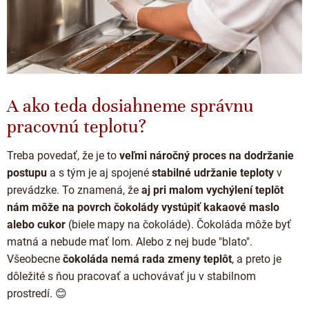
A ako teda dosiahneme správnu
pracovnú teplotu?
Treba povedať, že je to
veľmi náročný proces na dodržanie
postupu
a s tým je aj spojené
stabilné udržanie teploty
v
prevádzke. To znamená, že
aj pri malom vychýlení teplôt
nám môže na povrch čokolády vystúpiť kakaové maslo
alebo cukor
(biele mapy na čokoláde). Čokoláda môže byť
matná a nebude mať lom. Alebo z nej bude "blato".
Všeobecne
čokoláda nemá rada zmeny teplôt
, a preto je
dôležité s ňou pracovať a uchovávať ju v stabilnom
prostredí. 😊