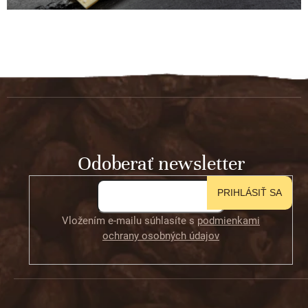
Z
á
p
ä
t
Odoberať newsletter
i
e
PRIHLÁSIŤ SA
Vložením e-mailu súhlasíte s
podmienkami
ochrany osobných údajov