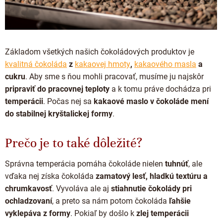
Základom všetkých našich čokoládových produktov je
kvalitná čokoláda
z
kakaovej hmoty
,
kakaového masla
a
cukru
. Aby sme s ňou mohli pracovať, musíme ju najskôr
pripraviť do pracovnej teploty
a k tomu práve dochádza pri
temperácii
. Počas nej sa
kakaové maslo v čokoláde mení
do stabilnej kryštalickej formy
.
Prečo je to také dôležité?
Správna temperácia pomáha čokoláde nielen
tuhnúť
, ale
vďaka nej získa čokoláda
zamatový lesť, hladkú textúru a
chrumkavosť
. Vyvoláva ale aj
stiahnutie čokolády pri
ochladzovaní
, a preto sa nám potom čokoláda
ľahšie
vyklepáva z formy
. Pokiaľ by došlo k
zlej temperácii