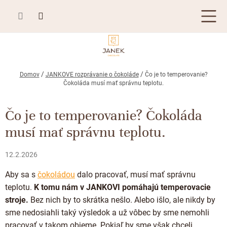
Prejsť
na
obsah
TABUĽKOVÁ ČOKOLÁDA
Domov
JANKOVE rozprávanie o čokoláde
Čo je to temperovanie?
Čokoláda musí mať správnu teplotu.
Plnená čokoláda
BONBONIÉRY, PRALINKY A HĽUZOVKY
Mliečna čokoláda
Čo je to temperovanie? Čokoláda
Bonboniéry
ČOKOLÁDOVÉ ŠPECIALITY
musí mať správnu teplotu.
Horká čokoláda
Kusové pralinky a hľuzovky
Čokoládové lízanky
ZÁKAZKOVÁ VÝROBA
Biela čokoláda
12.2.2026
Čokoládové srdiečka
PRÍLEŽITOSTI
Bean to bar čokoláda
Aby sa s
čokoládou
dalo pracovať, musí mať správnu
Čokoládové figúrky
Letné darčeky
KAKAOVÉ VÝROBKY
Čokoláda Passion
teplotu.
K tomu nám v JANKOVI pomáhajú temperovacie
Čokoládové krémy
stroje.
Bez nich by to skrátka nešlo. Alebo išlo, ale nikdy by
Svadobné čokolády
Lámaná čokoláda
Kakaové bôby
Prihlásenie
Cibuľové chutney
sme nedosiahli taký výsledok a už vôbec by sme nemohli
Narodeniny
Kakaové maslo
pracovať v takom objeme. Pokiaľ by sme však chceli,