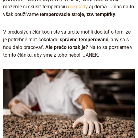
Proteínová čokoláda
môžeme si skúsiť temperáciu
čokolády
aj doma. U nás na to
Valentínske čokolády
Kakaová hmota
Čokoládové náradie
však používame
temperovacie stroje, tzv. tempírky
.
Vianočné čokolády
Čokoládové nápoje
Obalené v čokoláde
Späť do školy
V predošlých článkoch ste sa určite mohli dočítať o tom, že
Kakaové nibsy
Raňajkové kaše
je potrebné mať čokoládu
správne temperovanú
, aby sa s
Darčekové poukážky
Kokosový cukor
ňou dalo pracovať.
Ale prečo to tak je?
Na to sa pozrieme v
Káva - Coffeespot
JANEK Merchandise
tomto článku, aby sme z toho neboli JANEK.
Kakaové šupky
Orechy a ovocie
Exkluzívne (limitované) spolupráce
Čokoláda na ďalšie spracovanie
Doplnkový predaj