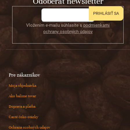
Odoberať newsletter
i
e
PRIHLÁSIŤ SA
Vložením e-mailu súhlasíte s
podmienkami
ochrany osobných údajov
Pre zákazníkov
Moja objednávka
Ako balíme tovar
Doprava a platba
Časté čoko-otázky
Ochrana osobných udajov