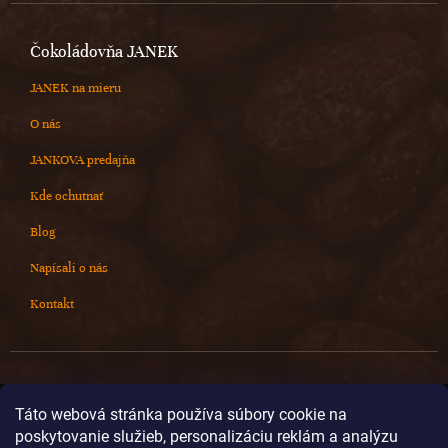
Čokoládovňa JANEK
JANEK na mieru
O nás
JANKOVA predajňa
Kde ochutnať
Blog
Napísali o nás
Kontakt
Kontakt
Táto webová stránka používa súbory cookie na
poskytovanie služieb, personalizáciu reklám a analýzu
info
@
cokoladovnajanek.sk