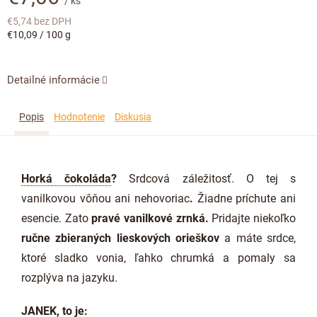
/ ks
€5,74 bez DPH
Jednotková
€10,09 / 100 g
cena:
Detailné informácie
Popis
Hodnotenie
Diskusia
Horká čokoláda
?
Srdcová záležitosť. O tej s
vanilkovou vôňou ani nehovoriac
.
Žiadne príchute ani
esencie. Zato
pravé vanilkové zrnká
.
Pridajte niekoľko
ručne zbieraných lieskových orieškov
a máte srdce,
ktoré sladko vonia, ľahko chrumká a pomaly sa
rozplýva na jazyku.
JANEK, to je: