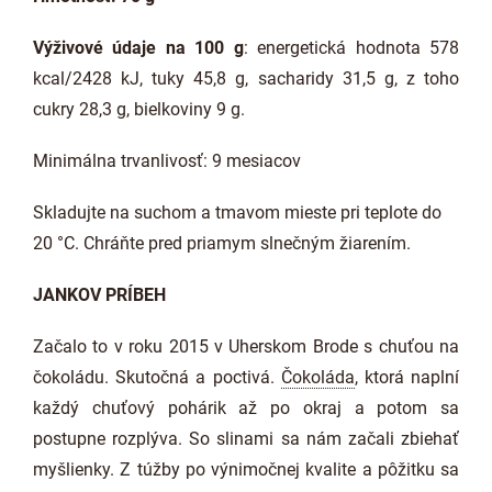
Výživové údaje na 100 g
: energetická hodnota 578
kcal/2428 kJ, tuky 45,8 g, sacharidy 31,5 g, z toho
cukry 28,3 g, bielkoviny 9 g.
Minimálna trvanlivosť: 9 mesiacov
Skladujte na suchom a tmavom mieste pri teplote do
20 °C. Chráňte pred priamym slnečným žiarením.
JANKOV PRÍBEH
Začalo to v roku 2015 v Uherskom Brode s chuťou na
čokoládu. Skutočná a poctivá.
Čokoláda
, ktorá naplní
každý chuťový pohárik až po okraj a potom sa
postupne rozplýva. So slinami sa nám začali zbiehať
myšlienky. Z túžby po výnimočnej kvalite a pôžitku sa