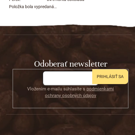
Položka bola vypredaná…
Z
á
p
ä
t
Odoberať newsletter
i
e
PRIHLÁSIŤ SA
Vložením e-mailu súhlasíte s
podmienkami
ochrany osobných údajov