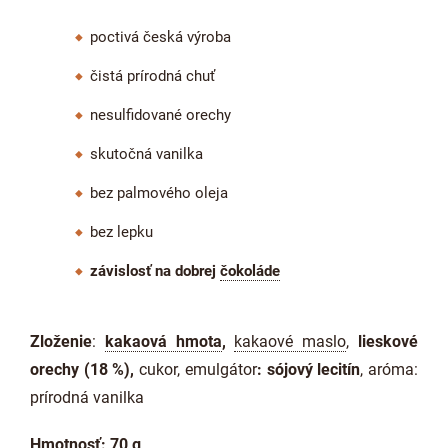
poctivá česká výroba
čistá prírodná chuť
nesulfidované orechy
skutočná vanilka
bez palmového oleja
bez lepku
závislosť na dobrej
čokoláde
Zloženie
:
kakaová hmota
,
kakaové maslo
,
lieskové
orechy (18 %)
,
cukor, emulgátor
: sójový lecitín
, aróma:
prírodná vanilka
Hmotnosť: 70 g