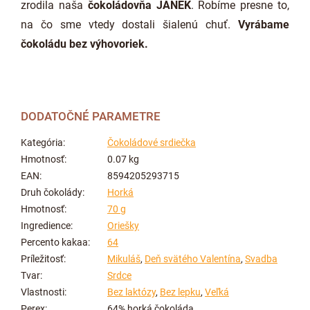
zrodila naša
čokoládovňa JANEK
. Robíme presne to,
na čo sme vtedy dostali šialenú chuť.
Vyrábame
čokoládu bez výhovoriek.
DODATOČNÉ PARAMETRE
Kategória
:
Čokoládové srdiečka
Hmotnosť
:
0.07 kg
EAN
:
8594205293715
Druh čokolády
:
Horká
Hmotnosť
:
70 g
Ingredience
:
Oriešky
Percento kakaa
:
64
Príležitosť
:
Mikuláš
,
Deň svätého Valentína
,
Svadba
Tvar
:
Srdce
Vlastnosti
:
Bez laktózy
,
Bez lepku
,
Veľká
Perex
:
64% horká čokoláda