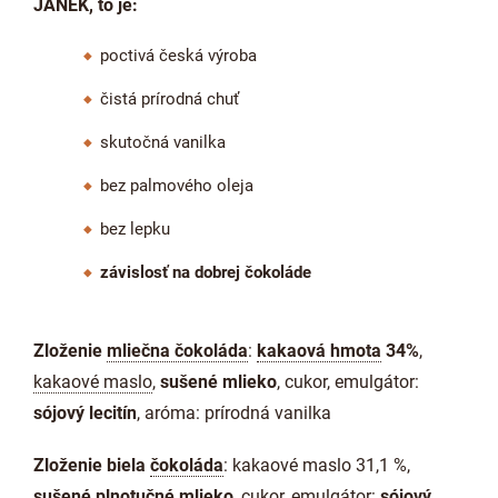
JANEK, to je:
poctivá česká výroba
čistá prírodná chuť
skutočná vanilka
bez palmového oleja
bez lepku
závislosť na dobrej čokoláde
Zloženie
mliečna čokoláda
:
kakaová hmota
34%
,
kakaové maslo
,
sušené mlieko
, cukor, emulgátor:
sójový lecitín
, aróma: prírodná vanilka
Zloženie biela
čokoláda
: kakaové maslo 31,1 %,
sušené plnotučné mlieko
, cukor, emulgátor:
sójový