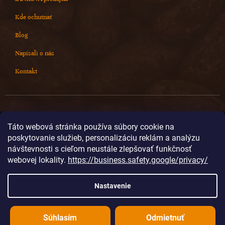
Kde ochutnať
Blog
Napísali o nás
Kontakt
Kontakt
Táto webová stránka používa súbory cookie na
poskytovanie služieb, personalizáciu reklám a analýzu
info
@
cokoladovnajanek.sk
návštevnosti s cieľom neustále zlepšovať funkčnosť
+420 778 716 678
webovej lokality.
https://business.safety.google/privacy/
cokoladovnajanek
cokoladovnajanek
Nastavenie
@janek_chocolate
Súhlasím
Odmietnuť
Vytvoril Shoptet