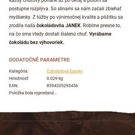
každý chuťový pohárik až po okraj a potom sa
postupne rozplýva. So slinami sa nám začali zbiehať
myšlienky. Z túžby po výnimočnej kvalite a pôžitku sa
zrodila naša
čokoládovňa JANEK
. Robíme presne to,
na čo sme vtedy dostali šialenú chuť.
Vyrábame
čokoládu bez výhovoriek.
DODATOČNÉ PARAMETRE
Kategória
:
Čokoládové lízanky
Hmotnosť
:
0.029 kg
EAN
:
8594205293456
Položka bola vypredaná…
Z
á
p
ä