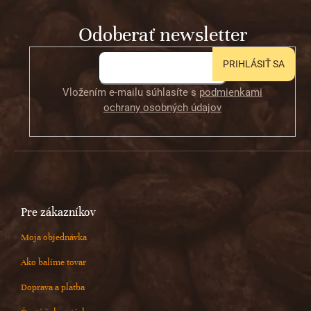
t
Odoberať newsletter
i
e
PRIHLÁSIŤ SA
Vložením e-mailu súhlasíte s
podmienkami
ochrany osobných údajov
Pre zákazníkov
Moja objednávka
Ako balíme tovar
Doprava a platba