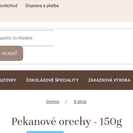
koobchod
Doprava a platba
HĽADAŤ
ĽUZOVKY
ČOKOLÁDOVÉ ŠPECIALITY
ZÁKAZKOVÁ VÝROBA
Domov
E-shop
Pekanové orechy - 150g