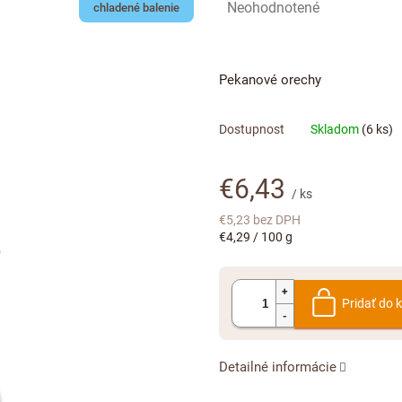
Priemerné
Neohodnotené
chladené balenie
hodnotenie
produktu
je
Pekanové orechy
0,0
z
5
Skladom
(6 ks)
hviezdičiek.
€6,43
/ ks
€5,23 bez DPH
Jednotková
€4,29 / 100 g
cena:
Pridať do 
Detailné informácie