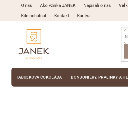
Prejsť
O nás
Ako vzniká JANEK
Napísali o nás
Veľ
na
obsah
Kde ochutnať
Kontakt
Kariéra
TABUĽKOVÁ ČOKOLÁDA
BONBONIÉRY, PRALINKY A H