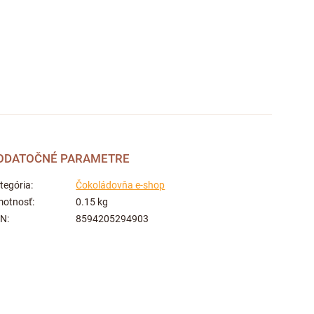
ODATOČNÉ PARAMETRE
tegória
:
Čokoládovňa e-shop
otnosť
:
0.15 kg
AN
:
8594205294903