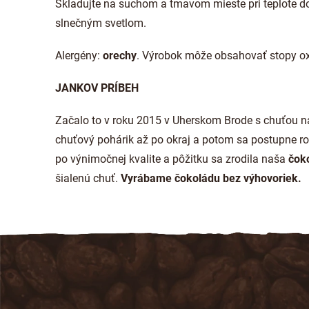
Skladujte na suchom a tmavom mieste pri teplote do
slnečným svetlom.
Alergény:
orechy
. Výrobok môže obsahovať stopy oxi
JANKOV PRÍBEH
Začalo to v roku 2015 v Uherskom Brode s chuťou na
chuťový pohárik až po okraj a potom sa postupne ro
po výnimočnej kvalite a pôžitku sa zrodila naša
čok
šialenú chuť.
Vyrábame čokoládu bez výhovoriek.
Z
á
p