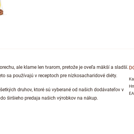
echu, ale klame len tvarom, pretože je oveľa mäkší a sladší.
D
to sa používajú v receptoch pre nízkosacharidové diéty.
Ka
Hm
 všetkých druhov, ktoré sú vyberané od našich dodávateľov v
E
y do širšieho predaja našich výrobkov na nákup.