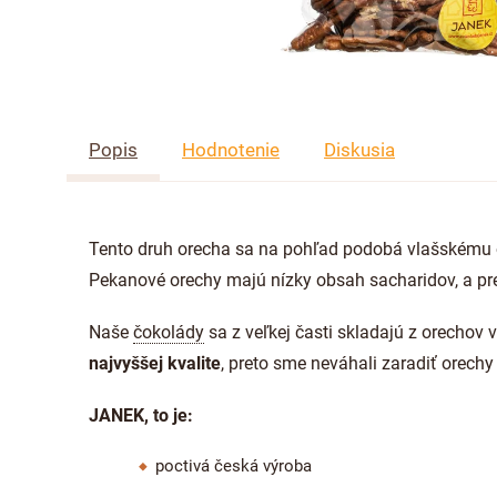
Popis
Hodnotenie
Diskusia
Tento druh orecha sa na pohľad podobá vlašskému or
Pekanové orechy majú nízky obsah sacharidov, a pre
Naše
čokolády
sa z veľkej časti skladajú z orechov
najvyššej kvalite
, preto sme neváhali zaradiť orech
JANEK, to je:
poctivá česká výroba