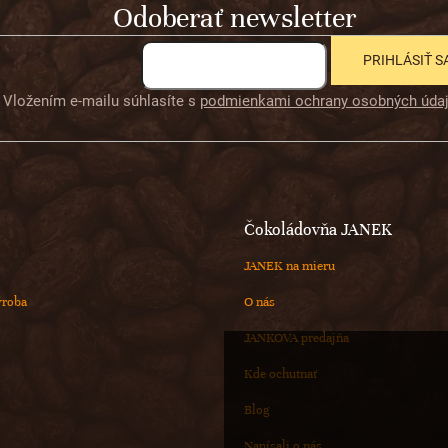
Odoberať newsletter
PRIHLÁSIŤ S
Vložením e-mailu súhlasíte s
podmienkami ochrany osobných úda
Čokoládovňa JANEK
JANEK na mieru
ýroba
O nás
JANKOVA predajňa
Kde ochutnať
Blog
Napísali o nás