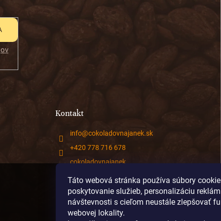
A
jov
Kontakt
info
@
cokoladovnajanek.sk
+420 778 716 678
cokoladovnajanek
cokoladovnajanek
Táto webová stránka používa súbory cookie
poskytovanie služieb, personalizáciu reklám
@janek_chocolate
návštevnosti s cieľom neustále zlepšovať f
webovej lokality.