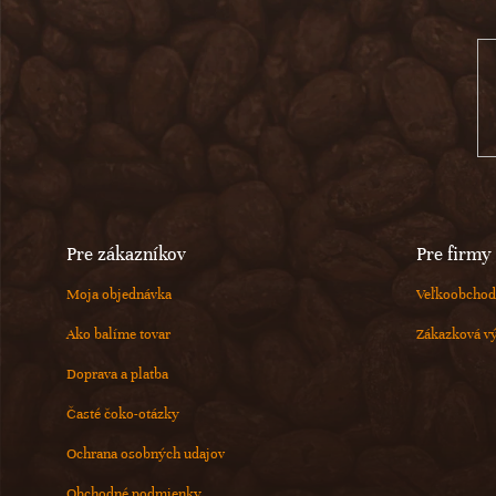
ä
t
i
e
Pre zákazníkov
Pre firmy
Moja objednávka
Veľkoobchod
Ako balíme tovar
Zákazková v
Doprava a platba
Časté čoko-otázky
Ochrana osobných udajov
Obchodné podmienky