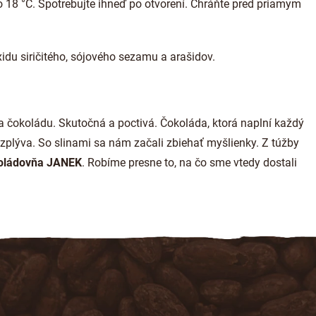
 18 °C. Spotrebujte ihneď po otvorení. Chráňte pred priamym
du siričitého, sójového sezamu a arašidov.
 čokoládu. Skutočná a poctivá. Čokoláda, ktorá naplní každý
zplýva. So slinami sa nám začali zbiehať myšlienky. Z túžby
oládovňa JANEK
. Robíme presne to, na čo sme vtedy dostali