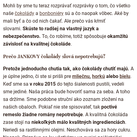
Mohli by sme tu teraz rozprávať rozprávky o tom, čo všetko
naše
čokolády
a
bonboniéry
sú a čo naopak vôbec. Aké by
mali byť a čo od nich čakať. Ale prečo vás kŕmiť
slovami.
Skúste to radšej na vlastný jazyk a
nebezpečenstvo.
To, čo robíme, totiž spôsobuje
okamžitú
závislosť na kvalitnej čokoláde
.
Prečo JANKOVY čokolády slová nepotrebujú?
Pretože jednoducho chutia tak, ako čokolády chutiť majú.
A
je úplne jedno, či ste si prišli pre
mliečnu
,
horkú
alebo
bielu
.
Keď sme sa
v roku 2015
do tejto šialenosti pustili, vedeli
sme jediné. Naša práca bude hovoriť sama za seba. A toho
sa držíme. Sme podobne struční ako zoznam zložení na
našich obaloch. Pokiaľ nie ste spisovateľ, tak
poctivé
remeslo žiadne romány nepotrebuje
. A kvalitná čokoláda
zase stojí
na
niekoľkých málo kvalitných ingredienciách
.
Neriedi sa rastlinnými olejmi. Neschováva sa za hory cukru.