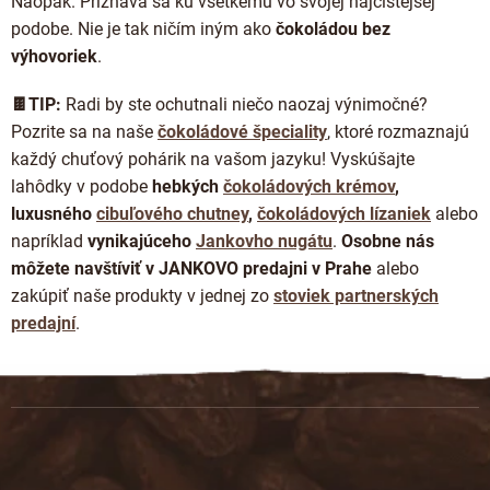
Naopak. Priznáva sa ku všetkému vo svojej najčistejšej
podobe. Nie je tak ničím iným ako
čokoládou bez
výhovoriek
.
🍫TIP:
Radi by ste ochutnali niečo naozaj výnimočné?
Pozrite sa na naše
čokoládové špeciality
, ktoré rozmaznajú
každý chuťový pohárik na vašom jazyku! Vyskúšajte
lahôdky v podobe
hebkých
čokoládových krémov
,
luxusného
cibuľového chutney
,
čokoládových lízaniek
alebo
napríklad
vynikajúceho
Jankovho nugátu
.
Osobne nás
môžete navštíviť v JANKOVO predajni v Prahe
alebo
zakúpiť naše produkty v jednej zo
stoviek partnerských
predajní
.
Z
á
p
ä
t