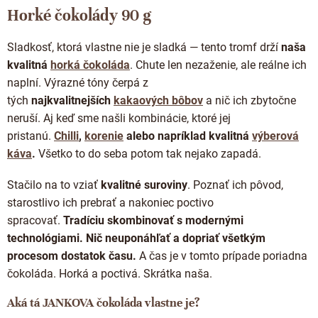
l
Horké čokolády 90 g
á
d
Sladkosť, ktorá vlastne nie je sladká — tento tromf drží
naša
a
c
kvalitná
horká čokoláda
. Chute len nezaženie, ale reálne ich
i
naplní. Výrazné tóny čerpá z
e
tých
najkvalitnejších
kakaových bôbov
a nič ich zbytočne
p
neruší. Aj keď sme našli kombinácie, ktoré jej
r
v
pristanú.
Chilli
,
korenie
alebo napríklad kvalitná
výberová
k
káva
.
Všetko to do seba potom tak nejako zapadá.
y
v
Stačilo na to vziať
kvalitné suroviny
. Poznať ich pôvod,
ý
p
starostlivo ich prebrať a nakoniec poctivo
i
spracovať.
Tradíciu skombinovať s modernými
s
technológiami.
Nič neuponáhľať a dopriať všetkým
u
procesom dostatok času.
A čas je v tomto prípade poriadna
čokoláda. Horká a poctivá. Skrátka naša.
Aká tá JANKOVA čokoláda vlastne je?