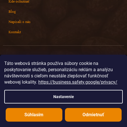
Kde ochutnať
Blog
Napísali o nás
Kontakt
Kontakt
Táto webová stránka používa súbory cookie na
poskytovanie služieb, personalizáciu reklám a analýzu
info
@
cokoladovnajanek.sk
návštevnosti s cieľom neustále zlepšovať funkčnosť
+420 778 716 678
webovej lokality.
https://business.safety.google/privacy/
cokoladovnajanek
cokoladovnajanek
Nastavenie
@janek_chocolate
Súhlasím
Odmietnuť
Vytvoril Shoptet
Copyright 2026
Čokoládovňa JANEK
. Všetky práva vyhradené.