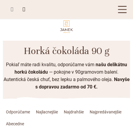
Prejsť
na
obsah
TABUĽKOVÁ ČOKOLÁDA
Horká čokoláda 90 g
Plnená čokoláda
BONBONIÉRY, PRALINKY A HĽUZOVKY
Pokiaľ máte radi kvalitu, odporúčame vám
našu delikátnu
Mliečna čokoláda
Bonboniéry
ČOKOLÁDOVÉ ŠPECIALITY
horkú čokoládu
— p
okojne v 90gramovom balení.
Horká čokoláda
Kusové pralinky a hľuzovky
Autentická česká chuť, bez lepku a palmového oleja.
Navyše
Čokoládové lízanky
ZÁKAZKOVÁ VÝROBA
Biela čokoláda
s dopravou zadarmo od 70 €.
Čokoládové srdiečka
PRÍLEŽITOSTI
Bean to bar čokoláda
Čokoládové figúrky
R
Letné darčeky
KAKAOVÉ VÝROBKY
Čokoláda Passion
a
Odporúčame
Najlacnejšie
Najdrahšie
Najpredávanejšie
Čokoládové krémy
Svadobné čokolády
Lámaná čokoláda
d
Kakaové bôby
Prihlásenie
Abecedne
Cibuľové chutney
e
Narodeniny
Kakaové maslo