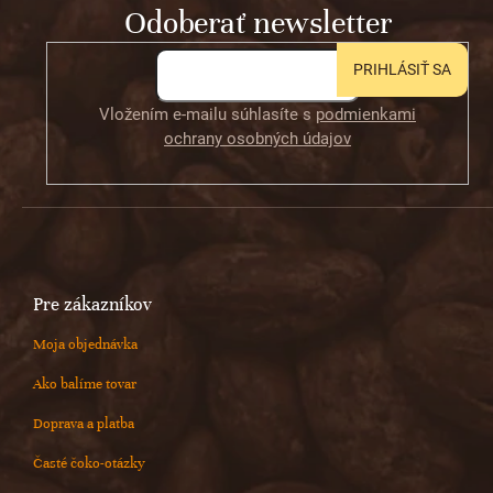
Odoberať newsletter
i
e
PRIHLÁSIŤ SA
Vložením e-mailu súhlasíte s
podmienkami
ochrany osobných údajov
Pre zákazníkov
Moja objednávka
Ako balíme tovar
Doprava a platba
Časté čoko-otázky