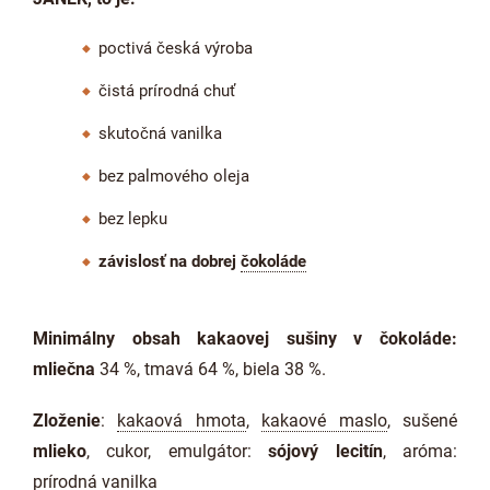
poctivá česká výroba
čistá prírodná chuť
skutočná vanilka
bez palmového oleja
bez lepku
závislosť na dobrej
čokoláde
Minimálny obsah kakaovej sušiny v čokoláde:
mliečna
34 %, tmavá 64 %, biela 38 %.
Zloženie
:
kakaová hmota
,
kakaové maslo
, sušené
mlieko
, cukor, emulgátor:
sójový lecitín
, aróma:
prírodná vanilka