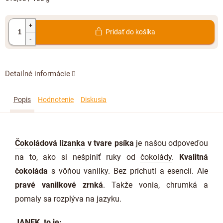
cena:
Pridať do košíka
Detailné informácie
Popis
Hodnotenie
Diskusia
Čokoládová lízanka
v tvare psíka
je našou odpoveďou
na to, ako si nešpiniť ruky od
čokolády
.
Kvalitná
čokoláda
s vôňou vanilky. Bez príchutí a esencií. Ale
pravé vanilkové zrnká
. Takže vonia, chrumká a
pomaly sa rozplýva na jazyku.
JANEK, to je: