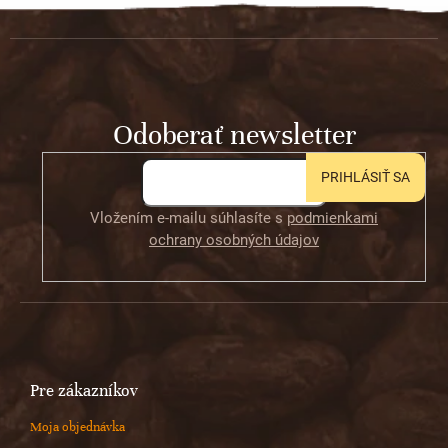
Z
á
p
ä
t
Odoberať newsletter
i
e
PRIHLÁSIŤ SA
Vložením e-mailu súhlasíte s
podmienkami
ochrany osobných údajov
Pre zákazníkov
Moja objednávka