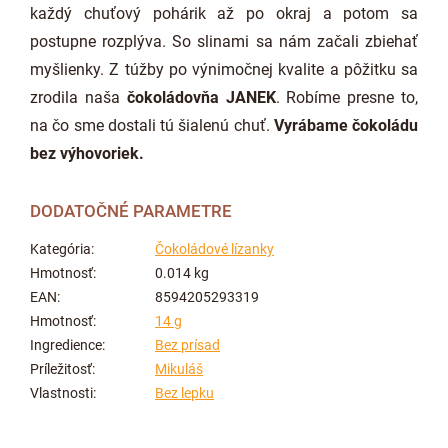
každý chuťový pohárik až po okraj a potom sa
postupne rozplýva. So slinami sa nám začali zbiehať
myšlienky. Z túžby po výnimočnej kvalite a pôžitku sa
zrodila naša
čokoládovňa JANEK
. Robíme presne to,
na čo sme dostali tú šialenú chuť.
Vyrábame čokoládu
bez výhovoriek.
DODATOČNÉ PARAMETRE
Kategória
:
Čokoládové lízanky
Hmotnosť
:
0.014 kg
EAN
:
8594205293319
Hmotnosť
:
14 g
Ingredience
:
Bez prísad
Príležitosť
:
Mikuláš
Vlastnosti
:
Bez lepku