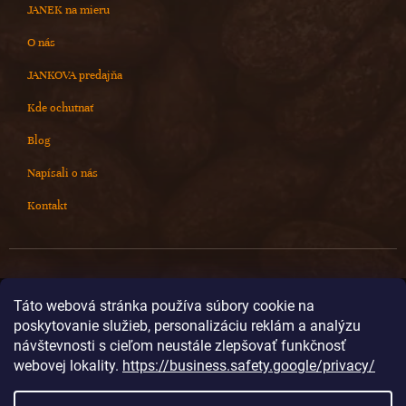
JANEK na mieru
O nás
JANKOVA predajňa
Kde ochutnať
Blog
Napísali o nás
Kontakt
Kontakt
Táto webová stránka používa súbory cookie na
poskytovanie služieb, personalizáciu reklám a analýzu
info
@
cokoladovnajanek.sk
návštevnosti s cieľom neustále zlepšovať funkčnosť
+420 778 716 678
webovej lokality.
https://business.safety.google/privacy/
cokoladovnajanek