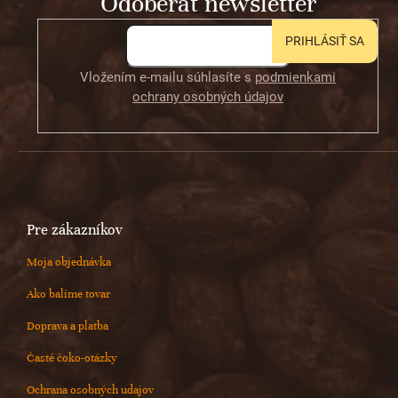
Odoberať newsletter
i
e
PRIHLÁSIŤ SA
Vložením e-mailu súhlasíte s
podmienkami
ochrany osobných údajov
Pre zákazníkov
Moja objednávka
Ako balíme tovar
Doprava a platba
Časté čoko-otázky
Ochrana osobných udajov