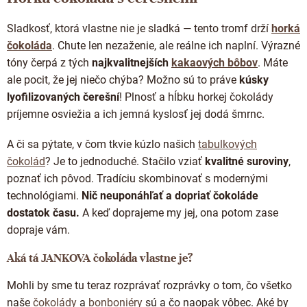
á
d
Sladkosť, ktorá vlastne nie je sladká — tento tromf drží
horká
a
c
čokoláda
. Chute len nezaženie, ale reálne ich naplní. Výrazné
i
tóny čerpá z tých
najkvalitnejších
kakaových bôbov
. Máte
e
ale pocit, že jej niečo chýba? Možno sú to práve
kúsky
p
lyofilizovaných čerešní
! Plnosť a hĺbku horkej čokolády
r
v
príjemne osviežia a ich jemná kyslosť jej dodá šmrnc.
k
y
A či sa pýtate, v čom tkvie kúzlo našich
tabulkových
v
čokolád
? Je to jednoduché. Stačilo vziať
kvalitné suroviny
,
ý
p
poznať ich pôvod. Tradíciu skombinovať s modernými
i
technológiami.
Nič neuponáhľať a dopriať čokoláde
s
dostatok času.
A keď doprajeme my jej, ona potom zase
u
dopraje vám.
Aká tá JANKOVA čokoláda vlastne je?
Mohli by sme tu teraz rozprávať rozprávky o tom, čo všetko
naše
čokolády
a
bonboniéry
sú a čo naopak vôbec. Aké by