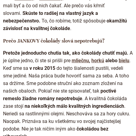
mali byť a čo od nich čakať. Ale prečo vás kŕmiť
slovami.
Skúste to radšej na vlastný jazyk a
nebezpečenstvo.
To, čo robíme, totiž spôsobuje
okamžitú
závislosť na kvalitnej čokoláde
.
Prečo JANKOVY čokolády slová nepotrebujú?
Pretože jednoducho chutia tak, ako čokolády chutiť majú.
A
je úplne jedno, či ste si prišli pre
mliečnu
,
horkú
alebo
bielu
.
Keď sme sa
v roku 2015
do tejto šialenosti pustili, vedeli
sme jediné. Naša práca bude hovoriť sama za seba. A toho
sa držíme. Sme podobne struční ako zoznam zložení na
našich obaloch. Pokiaľ nie ste spisovateľ, tak
poctivé
remeslo žiadne romány nepotrebuje
. A kvalitná čokoláda
zase stojí
na niekoľkých málo kvalitných ingredienciách
.
Neriedi sa rastlinnými olejmi. Neschováva sa za hory cukru.
Naopak. Priznáva sa ku všetkému vo svojej najčistejšej
podobe. Nie je tak ničím iným ako
čokoládou bez