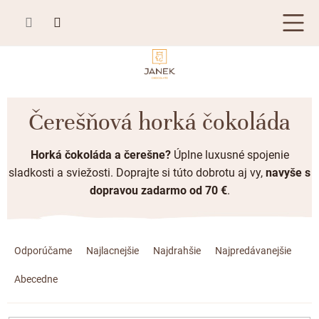
Prejsť
na
obsah
TABUĽKOVÁ ČOKOLÁDA
Čerešňová horká čokoláda
Plnená čokoláda
BONBONIÉRY, PRALINKY A HĽUZOVKY
Horká čokoláda a čerešne?
Úplne luxusné spojenie
Mliečna čokoláda
Bonboniéry
ČOKOLÁDOVÉ ŠPECIALITY
sladkosti a sviežosti.
Doprajte si túto dobrotu aj vy,
navyše s
Horká čokoláda
Kusové pralinky a hľuzovky
dopravou zadarmo od 70 €
.
Čokoládové lízanky
ZÁKAZKOVÁ VÝROBA
Biela čokoláda
Čokoládové srdiečka
PRÍLEŽITOSTI
R
Bean to bar čokoláda
Čokoládové figúrky
a
Odporúčame
Najlacnejšie
Najdrahšie
Najpredávanejšie
Letné darčeky
KAKAOVÉ VÝROBKY
Čokoláda Passion
d
Čokoládové krémy
Abecedne
Svadobné čokolády
Lámaná čokoláda
e
Kakaové bôby
Prihlásenie
Cibuľové chutney
n
Narodeniny
Kakaové maslo