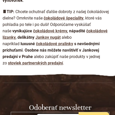
výhovoriek
.
🍫TIP:
Chcete ochutnať ďalšie dobroty z našej čokoládovej
dielne? Omrknite naše
čokoládové špeciality
, ktoré vás
pohladia po tele i po duši! Odporúčame vyskúšať
naše
vynikajúce
čokoládové krémy
, nápadité
čokoládové
lízanky
, delikátny
Jankov nugát
alebo
napríklad
luxusné
čokoládové pralinky
s nevšednými
príchuťami
.
Osobne nás môžete navštíviť v Jankovej
predajni v Prahe
alebo zakúpiť naše produkty v jednej
zo
stoviek partnerských predajní
.
Z
á
p
ä
t
Odoberať newsletter
i
e