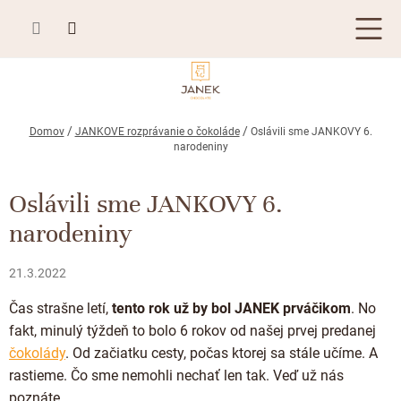
Prejsť
na
obsah
TABUĽKOVÁ ČOKOLÁDA
Domov
JANKOVE rozprávanie o čokoláde
Oslávili sme JANKOVY 6.
narodeniny
Plnená čokoláda
BONBONIÉRY, PRALINKY A HĽUZOVKY
Mliečna čokoláda
Oslávili sme JANKOVY 6.
Bonboniéry
ČOKOLÁDOVÉ ŠPECIALITY
narodeniny
Horká čokoláda
Kusové pralinky a hľuzovky
Čokoládové lízanky
ZÁKAZKOVÁ VÝROBA
Biela čokoláda
21.3.2022
Čokoládové srdiečka
PRÍLEŽITOSTI
Bean to bar čokoláda
Čas strašne letí,
tento rok už by bol JANEK prváčikom
. No
Čokoládové figúrky
Letné darčeky
KAKAOVÉ VÝROBKY
Čokoláda Passion
fakt, minulý týždeň to bolo 6 rokov od našej prvej predanej
Čokoládové krémy
čokolády
. Od začiatku cesty, počas ktorej sa stále učíme. A
Svadobné čokolády
Lámaná čokoláda
Kakaové bôby
Prihlásenie
Cibuľové chutney
rastieme. Čo sme nemohli nechať len tak. Veď už nás
Narodeniny
Kakaové maslo
poznáte.