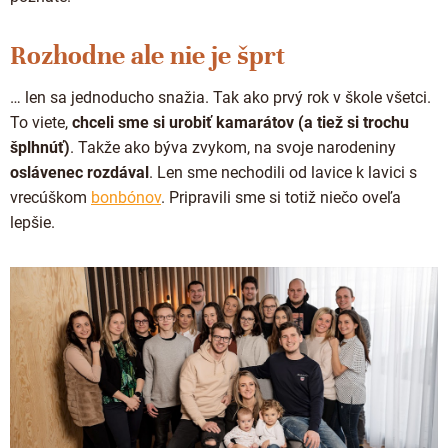
Proteínová čokoláda
Valentínske čokolády
Kakaová hmota
Čokoládové náradie
Rozhodne ale nie je šprt
Vianočné čokolády
Čokoládové nápoje
Obalené v čokoláde
Späť do školy
… len sa jednoducho snažia. Tak ako prvý rok v škole všetci.
Kakaové nibsy
Raňajkové kaše
To viete,
chceli sme si urobiť kamarátov (a tiež si trochu
Darčekové poukážky
Kokosový cukor
šplhnúť)
. Takže ako býva zvykom, na svoje narodeniny
Káva - Coffeespot
JANEK Merchandise
oslávenec rozdával
. Len sme nechodili od lavice k lavici s
Kakaové šupky
Orechy a ovocie
vrecúškom
bonbónov
. Pripravili sme si totiž niečo oveľa
Exkluzívne (limitované) spolupráce
Čokoláda na ďalšie spracovanie
lepšie.
Doplnkový predaj