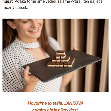
nugát
. Vďaka tomu sme vedeli, že sme vybrali ten najlepší
možný darček.
Hovoríme to stále,
JANKOVA
nugátu nie je nikdy dosť
.