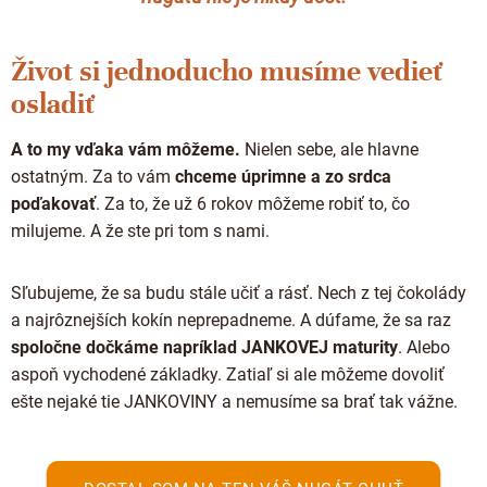
Život si jednoducho musíme vedieť
osladiť
A to my vďaka vám môžeme.
Nielen sebe, ale hlavne
ostatným. Za to vám
chceme úprimne a zo srdca
poďakovať
. Za to, že už 6 rokov môžeme robiť to, čo
milujeme. A že ste pri tom s nami.
Sľubujeme, že sa budu stále učiť a rásť. Nech z tej čokolády
a najrôznejších kokín neprepadneme. A dúfame, že sa raz
spoločne dočkáme napríklad JANKOVEJ maturity
. Alebo
aspoň vychodené základky. Zatiaľ si ale môžeme dovoliť
ešte nejaké tie JANKOVINY a nemusíme sa brať tak vážne.