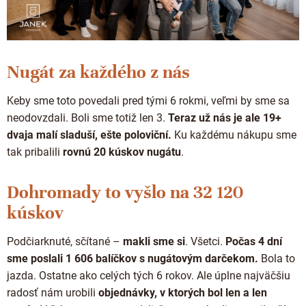
Nugát za každého z nás
Keby sme toto povedali pred tými 6 rokmi, veľmi by sme sa
neodovzdali. Boli sme totiž len 3.
Teraz už nás je ale 19+
dvaja malí sladuší, ešte poloviční.
Ku každému nákupu sme
tak pribalili
rovnú 20 kúskov nugátu
.
Dohromady to vyšlo na 32 120
kúskov
Podčiarknuté, sčítané –
makli sme si
. Všetci.
Počas 4 dní
sme poslali 1 606 balíčkov s nugátovým darčekom.
Bola to
jazda. Ostatne ako celých tých 6 rokov. Ale úplne najväčšiu
radosť nám urobili
objednávky, v ktorých bol len a len