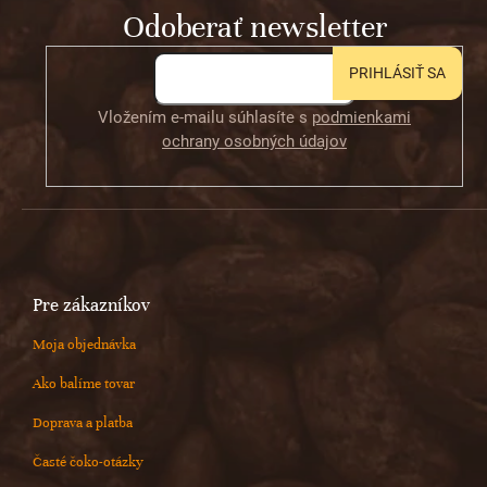
Odoberať newsletter
i
e
PRIHLÁSIŤ SA
Vložením e-mailu súhlasíte s
podmienkami
ochrany osobných údajov
Pre zákazníkov
Moja objednávka
Ako balíme tovar
Doprava a platba
Časté čoko-otázky