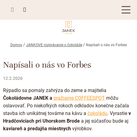
Prejsť
na
obsah
TABUĽKOVÁ ČOKOLÁDA
Domov
JANKOVE rozprávanie o čokoláde
Napísali o nás vo Forbes
Plnená čokoláda
BONBONIÉRY, PRALINKY A HĽUZOVKY
Napísali o nás vo Forbes
Mliečna čokoláda
Bonboniéry
ČOKOLÁDOVÉ ŠPECIALITY
Horká čokoláda
12.2.2026
Kusové pralinky a hľuzovky
Čokoládové lízanky
ZÁKAZKOVÁ VÝROBA
Biela čokoláda
Rýpadlo sa pomaly zahrýza do zeme a majitelia
Čokoládové srdiečka
PRÍLEŽITOSTI
Čokoládovne JANEK a
pražiarne COFFEESPOT
môžu
Bean to bar čokoláda
Čokoládové figúrky
oslavovať. Po niekoľkých rokoch odkladov konečne začala
Letné darčeky
KAKAOVÉ VÝROBKY
Čokoláda Passion
stavba ich unikátnej továrne na kávu a
čokoládu
. Vyrastie
v
Čokoládové krémy
Hradčoviciach pri Uhorskom Brode
a jej súčasťou bude aj
Svadobné čokolády
Lámaná čokoláda
Kakaové bôby
Prihlásenie
Cibuľové chutney
kaviareň a predajňa miestnych
výrobkov.
Narodeniny
Kakaové maslo