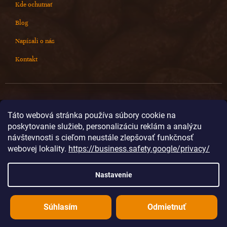
Kde ochutnať
Blog
Napísali o nás
Kontakt
Kontakt
Táto webová stránka používa súbory cookie na
poskytovanie služieb, personalizáciu reklám a analýzu
info
@
cokoladovnajanek.sk
návštevnosti s cieľom neustále zlepšovať funkčnosť
+420 778 716 678
webovej lokality.
https://business.safety.google/privacy/
cokoladovnajanek
cokoladovnajanek
Nastavenie
@janek_chocolate
Súhlasím
Odmietnuť
Vytvoril Shoptet
Copyright 2026
Čokoládovňa JANEK
. Všetky práva vyhradené.