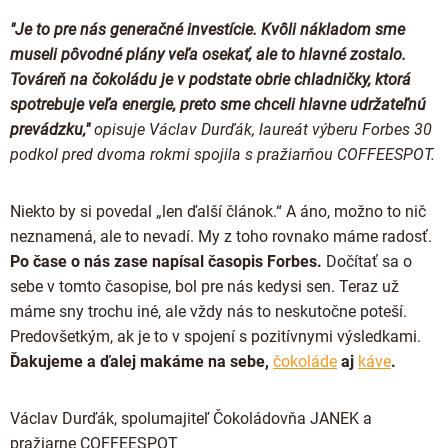
Proteínová čokoláda
Valentínske čokolády
"Je to pre nás generačné investície. Kvôli nákladom sme
Kakaová hmota
Čokoládové náradie
museli pôvodné plány veľa osekať, ale to hlavné zostalo.
Vianočné čokolády
Čokoládové nápoje
Továreň na čokoládu je v podstate obrie chladničky, ktorá
Obalené v čokoláde
Späť do školy
spotrebuje veľa energie, preto sme chceli hlavne udržateľnú
Kakaové nibsy
Raňajkové kaše
prevádzku,"
opisuje Václav Durďák, laureát výberu Forbes 30
Darčekové poukážky
Kokosový cukor
Káva - Coffeespot
podkol pred dvoma rokmi spojila s pražiarňou COFFEESPOT.
JANEK Merchandise
Kakaové šupky
Orechy a ovocie
Exkluzívne (limitované) spolupráce
Niekto by si povedal „len ďalší článok.“ A áno, možno to nič
Čokoláda na ďalšie spracovanie
Doplnkový predaj
neznamená, ale to nevadí. My z toho rovnako máme radosť.
Po čase o nás zase napísal časopis Forbes.
Dočítať sa o
sebe v tomto časopise, bol pre nás kedysi sen. Teraz už
máme sny trochu iné, ale vždy nás to neskutočne poteší.
Predovšetkým, ak je to v spojení s pozitívnymi výsledkami.
Ďakujeme a ďalej makáme na sebe,
čokoláde
aj
káve
.
Václav Durďák, spolumajiteľ Čokoládovňa JANEK a
pražiarne COFFEESPOT