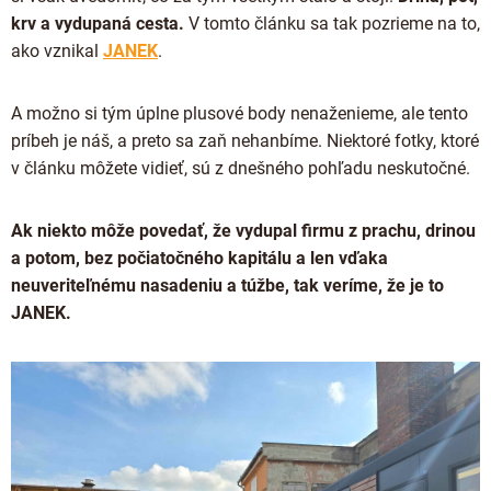
Proteínová čokoláda
krv a vydupaná cesta.
V tomto článku sa tak pozrieme na to,
Valentínske čokolády
Kakaová hmota
Čokoládové náradie
ako vznikal
JANEK
.
Vianočné čokolády
Čokoládové nápoje
Obalené v čokoláde
Späť do školy
A možno si tým úplne plusové body nenaženieme, ale tento
Kakaové nibsy
Raňajkové kaše
príbeh je náš, a preto sa zaň nehanbíme. Niektoré fotky, ktoré
Darčekové poukážky
Kokosový cukor
v článku môžete vidieť, sú z dnešného pohľadu neskutočné.
Káva - Coffeespot
JANEK Merchandise
Kakaové šupky
Orechy a ovocie
Exkluzívne (limitované) spolupráce
Ak niekto môže povedať, že vydupal firmu z prachu, drinou
Čokoláda na ďalšie spracovanie
Doplnkový predaj
a potom, bez počiatočného kapitálu a len vďaka
neuveriteľnému nasadeniu a túžbe, tak veríme, že je to
JANEK.