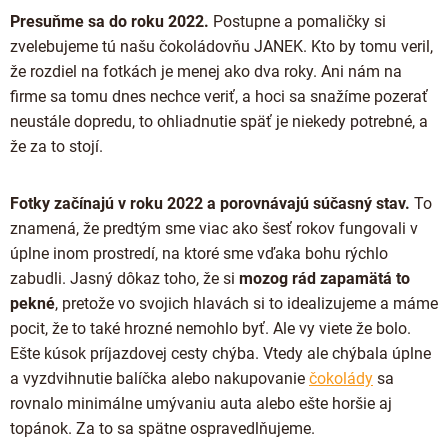
Presuňme sa do roku 2022.
Postupne a pomaličky si
zvelebujeme tú našu čokoládovňu JANEK. Kto by tomu veril,
že rozdiel na fotkách je menej ako dva roky. Ani nám na
firme sa tomu dnes nechce veriť, a hoci sa snažíme pozerať
neustále dopredu, to ohliadnutie späť je niekedy potrebné, a
že za to stojí.
Fotky začínajú v roku 2022 a porovnávajú súčasný stav.
To
znamená, že predtým sme viac ako šesť rokov fungovali v
úplne inom prostredí, na ktoré sme vďaka bohu rýchlo
zabudli. Jasný dôkaz toho, že si
mozog rád zapamätá to
pekné
, pretože vo svojich hlavách si to idealizujeme a máme
pocit, že to také hrozné nemohlo byť. Ale vy viete že bolo.
Ešte kúsok príjazdovej cesty chýba. Vtedy ale chýbala úplne
a vyzdvihnutie balíčka alebo nakupovanie
čokolády
sa
rovnalo minimálne umývaniu auta alebo ešte horšie aj
topánok. Za to sa spätne ospravedlňujeme.