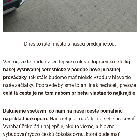
Dnes to isté miesto s našou predajničkou.
Veríme, že to bude už len lepšie a ak sa dopracujeme
k tej
našej vysnívanej čerešničke v podobe novej vlastnej
prevádzky
, tak stále budeme mať niekde vzadu v hlave tie
naše začiatky. Popravde by sme to ani inak nechceli, pretože
celá tá cesta je na tom našom príbehu vlastne to najkrajšie
.
Ďakujeme všetkým, čo nám na našej ceste pomáhajú
napríklad nákupom.
Náš cieľ je aj naďalej na sebe pracovať.
Vyrábať čokoládu najlepšie, ako to vieme, a hlavne
vybudovať rýdzo českú čokoládovňu, ktorá bude mať