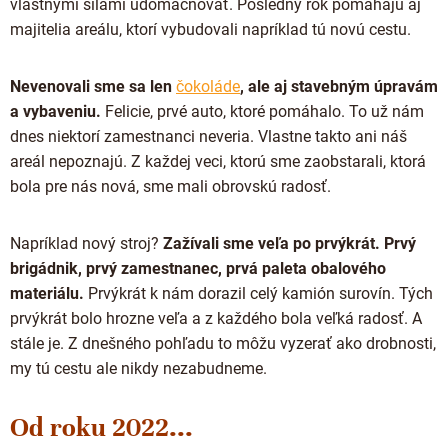
vlastnými silami udomácňovať. Posledný rok pomáhajú aj
majitelia areálu, ktorí vybudovali napríklad tú novú cestu.
Nevenovali sme sa len
čokoláde
, ale aj stavebným úpravám
a vybaveniu.
Felicie, prvé auto, ktoré pomáhalo. To už nám
dnes niektorí zamestnanci neveria. Vlastne takto ani náš
areál nepoznajú. Z každej veci, ktorú sme zaobstarali, ktorá
bola pre nás nová, sme mali obrovskú radosť.
Napríklad nový stroj?
Zažívali sme veľa po prvýkrát. Prvý
brigádnik, prvý zamestnanec, prvá paleta obalového
materiálu.
Prvýkrát k nám dorazil celý kamión surovín. Tých
prvýkrát bolo hrozne veľa a z každého bola veľká radosť. A
stále je. Z dnešného pohľadu to môžu vyzerať ako drobnosti,
my tú cestu ale nikdy nezabudneme.
Od roku 2022...