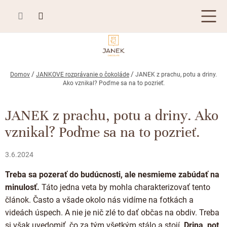
Prejsť
na
obsah
TABUĽKOVÁ ČOKOLÁDA
Domov
JANKOVE rozprávanie o čokoláde
JANEK z prachu, potu a driny.
Ako vznikal? Poďme sa na to pozrieť.
Plnená čokoláda
BONBONIÉRY, PRALINKY A HĽUZOVKY
Mliečna čokoláda
JANEK z prachu, potu a driny. Ako
Bonboniéry
ČOKOLÁDOVÉ ŠPECIALITY
vznikal? Poďme sa na to pozrieť.
Horká čokoláda
Kusové pralinky a hľuzovky
Čokoládové lízanky
ZÁKAZKOVÁ VÝROBA
Biela čokoláda
3.6.2024
Čokoládové srdiečka
PRÍLEŽITOSTI
Bean to bar čokoláda
Treba sa pozerať do budúcnosti, ale nesmieme zabúdať na
Čokoládové figúrky
Letné darčeky
KAKAOVÉ VÝROBKY
Čokoláda Passion
minulosť.
Táto jedna veta by mohla charakterizovať tento
Čokoládové krémy
článok. Často a všade okolo nás vidíme na fotkách a
Svadobné čokolády
Lámaná čokoláda
Kakaové bôby
Prihlásenie
Cibuľové chutney
videách úspech. A nie je nič zlé to dať občas na obdiv. Treba
Narodeniny
Kakaové maslo
si však uvedomiť, čo za tým všetkým stálo a stojí.
Drina, pot,